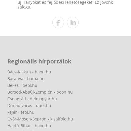
új irányokat és fejlődési lehetőségeket. Ez jövőnk
záloga.
Regionális hírportálok
Bács-Kiskun - baon.hu
Baranya - bama.hu
Békés - beol.hu
Borsod-Abaúj-Zemplén - boon.hu
Csongrád - delmagyar.hu
Dunaújváros - duol.hu
Fejér - feol.hu
Győr-Moson-Sopron - kisalfold.hu
Hajdú-Bihar - haon.hu