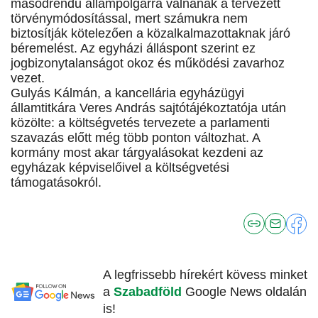
másodrendű állampolgárrá válnának a tervezett
törvénymódosítással, mert számukra nem
biztosítják kötelezően a közalkalmazottaknak járó
béremelést. Az egyházi álláspont szerint ez
jogbizonytalanságot okoz és működési zavarhoz
vezet.
Gulyás Kálmán, a kancellária egyházügyi
államtitkára Veres András sajtótájékoztatója után
közölte: a költségvetés tervezete a parlamenti
szavazás előtt még több ponton változhat. A
kormány most akar tárgyalásokat kezdeni az
egyházak képviselőivel a költségvetési
támogatásokról.
A legfrissebb hírekért kövess minket
a
Szabadföld
Google News oldalán
is!