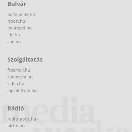
Bulvár
borsonline.hu
ripost.hu
metropol.hu
life.hu
she.hu
Szolgáltatás
freemail.hu
koponyeg.hu
videa.hu
lapcentrum.hu
Rádió
radio1gong.hu
hirfm.hu