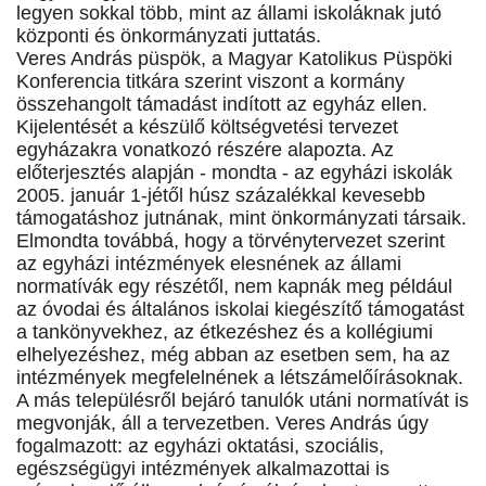
legyen sokkal több, mint az állami iskoláknak jutó
központi és önkormányzati juttatás.
Veres András püspök, a Magyar Katolikus Püspöki
Konferencia titkára szerint viszont a kormány
összehangolt támadást indított az egyház ellen.
Kijelentését a készülő költségvetési tervezet
egyházakra vonatkozó részére alapozta. Az
előterjesztés alapján - mondta - az egyházi iskolák
2005. január 1-jétől húsz százalékkal kevesebb
támogatáshoz jutnának, mint önkormányzati társaik.
Elmondta továbbá, hogy a törvénytervezet szerint
az egyházi intézmények elesnének az állami
normatívák egy részétől, nem kapnák meg például
az óvodai és általános iskolai kiegészítő támogatást
a tankönyvekhez, az étkezéshez és a kollégiumi
elhelyezéshez, még abban az esetben sem, ha az
intézmények megfelelnének a létszámelőírásoknak.
A más településről bejáró tanulók utáni normatívát is
megvonják, áll a tervezetben. Veres András úgy
fogalmazott: az egyházi oktatási, szociális,
egészségügyi intézmények alkalmazottai is