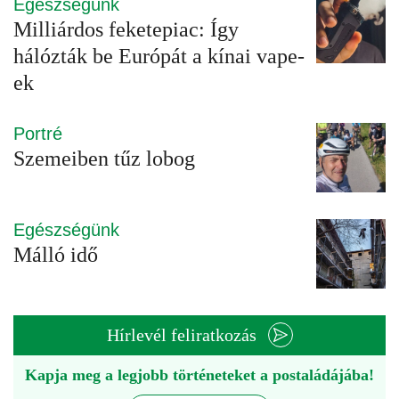
Egészségünk
Milliárdos feketepiac: Így
hálózták be Európát a kínai vape-
ek
Portré
Szemeiben tűz lobog
Egészségünk
Málló idő
Hírlevél feliratkozás
Kapja meg a legjobb történeteket a postaládájába!