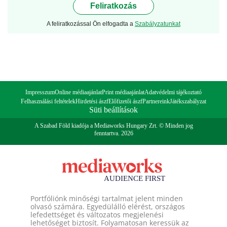
Feliratkozás
A feliratkozással Ön elfogadta a
Szabályzatunkat
Impresszum
Online médiaajánlat
Print médiaajánlat
Adatvédelmi tájékoztató
Felhasználási feltételek
Hirdetési ászf
Előfizetői ászf
Partnereink
Játékszabályzat
Süti beállítások
A Szabad Föld kiadója a Mediaworks Hungary Zrt. © Minden jog
fenntartva. 2026
Portfóliónk minőségi tartalmat jelent minden
olvasó számára. Egyedülálló elérést, országos
lefedettséget és változatos megjelenési
lehetőséget biztosít. Folyamatosan keressük az