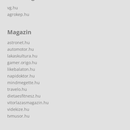
vg.hu
agrokep.hu
Magazin
astronet.hu
automotor.hu
lakaskultura.hu
gamer.origo.hu
likebalaton.hu
napidoktor.hu
mindmegette.hu
travelo.hu
dietaesfitnesz.hu
vitorlazasmagazin.hu
videkize.hu
tvmusor.hu