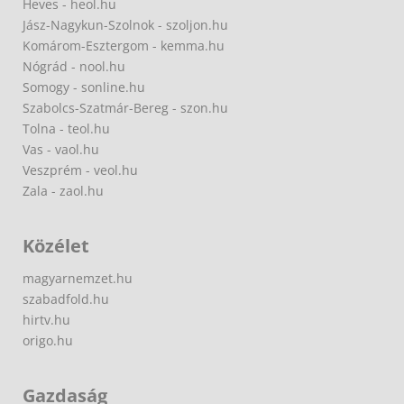
Heves - heol.hu
Jász-Nagykun-Szolnok - szoljon.hu
Komárom-Esztergom - kemma.hu
Nógrád - nool.hu
Somogy - sonline.hu
Szabolcs-Szatmár-Bereg - szon.hu
Tolna - teol.hu
Vas - vaol.hu
Veszprém - veol.hu
Zala - zaol.hu
Közélet
magyarnemzet.hu
szabadfold.hu
hirtv.hu
origo.hu
Gazdaság