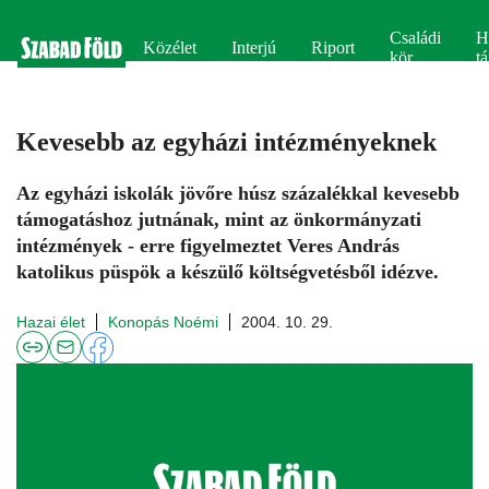
Családi
H
Közélet
Interjú
Riport
kör
tá
Kevesebb az egyházi intézményeknek
Az egyházi iskolák jövőre húsz százalékkal kevesebb
támogatáshoz jutnának, mint az önkormányzati
intézmények - erre figyelmeztet Veres András
katolikus püspök a készülő költségvetésből idézve.
Hazai élet
Konopás Noémi
2004. 10. 29.