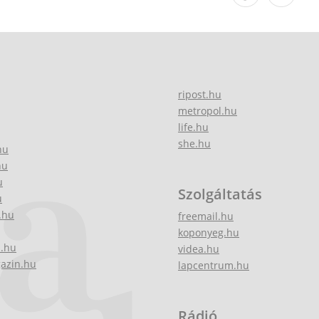
ripost.hu
metropol.hu
life.hu
she.hu
hu
hu
u
Szolgáltatás
u
.hu
freemail.hu
koponyeg.hu
z.hu
videa.hu
gazin.hu
lapcentrum.hu
Rádió