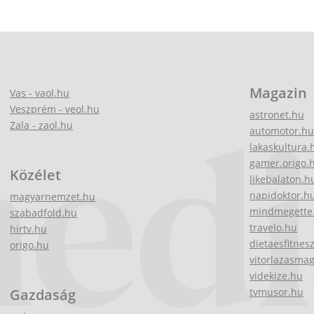
Magazin
Vas - vaol.hu
Veszprém - veol.hu
astronet.hu
Zala - zaol.hu
automotor.hu
lakaskultura.
gamer.origo.
Közélet
likebalaton.h
napidoktor.h
magyarnemzet.hu
mindmegette
szabadfold.hu
travelo.hu
hirtv.hu
dietaesfitnes
origo.hu
vitorlazasma
videkize.hu
Gazdaság
tvmusor.hu