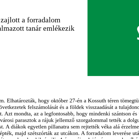
 zajlott a forradalom
almazott tanár emlékezik
em. Elhatározták, hogy október 27-én a Kossuth téren tömegtünt
zövetkezetek felszámolását és a földek visszaadását a tulajdon
t. Azt mondta, az a legfontosabb, hogy mindenki szántson és 
városi parasztok a rájuk jellemző szorgalommal tették a dolguk
st. A diákok egyetlen pillanatra sem rejtették véka alá érzelme
ttépték, majd szétszórták az utcákon. A forradalom leverése u