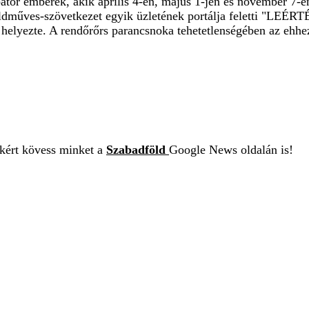
átor emberek, akik április 4-én, május 1-jén és november 7-én
földműves-szövetkezet egyik üzletének portálja feletti "LEÉ
ölé helyezte. A rendőrőrs parancsnoka tehetetlenségében az ehh
ekért kövess minket a
Szabadföld
Google News oldalán is!