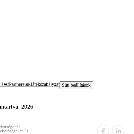
 ászf
Partnereink
Játékszabályzat
Süti beállítások
ntartva. 2026
edettséget és
 lehetőségeket. Ez