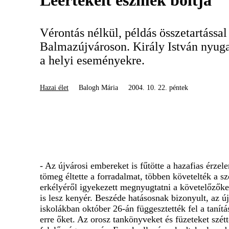
Leértékelt eszmék boltja
Vérontás nélkül, példás összetartással
Balmazújvároson. Király István nyug
a helyi eseményekre.
Hazai élet
Balogh Mária
2004. 10. 22. péntek
- Az újvárosi embereket is fűtötte a hazafias érzel
tömeg éltette a forradalmat, többen követelték a s
erkélyéről igyekezett megnyugtatni a követelőzőke
is lesz kenyér. Beszéde hatásosnak bizonyult, az új
iskolákban október 26-án függesztették fel a tanítá
erre őket. Az orosz tankönyveket és füzeteket szé