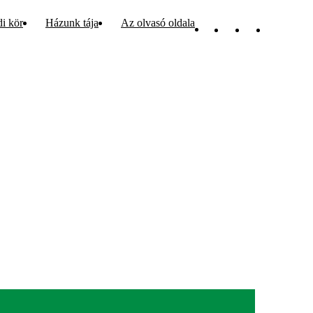
di kör
Házunk tája
Az olvasó oldala