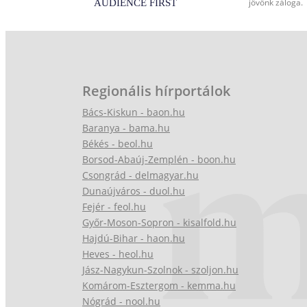
jövőnk záloga.
Regionális hírportálok
Bács-Kiskun - baon.hu
Baranya - bama.hu
Békés - beol.hu
Borsod-Abaúj-Zemplén - boon.hu
Csongrád - delmagyar.hu
Dunaújváros - duol.hu
Fejér - feol.hu
Győr-Moson-Sopron - kisalfold.hu
Hajdú-Bihar - haon.hu
Heves - heol.hu
Jász-Nagykun-Szolnok - szoljon.hu
Komárom-Esztergom - kemma.hu
Nógrád - nool.hu