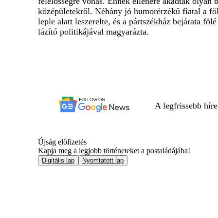
felelősségre vonás. Ennek ellenére akadtak olyan b
középületekről. Néhány jó humorérzékű fiatal a 
leple alatt leszerelte, és a pártszékház bejárata f
lázító politikájával magyarázta.
A legfrissebb hír
Újság előfizetés
Kapja meg a legjobb történeteket a postaládájába!
Digitális lap
Nyomtatott lap