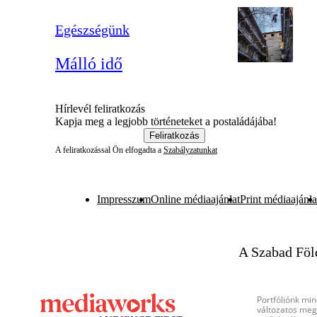
Egészségünk
Málló idő
Hírlevél feliratkozás
Kapja meg a legjobb történeteket a postaládájába!
Feliratkozás
A feliratkozással Ön elfogadta a
Szabályzatunkat
Impresszum
Online médiaajánlat
Print médiaajánla
A Szabad Föl
Portfóliónk min
változatos megj