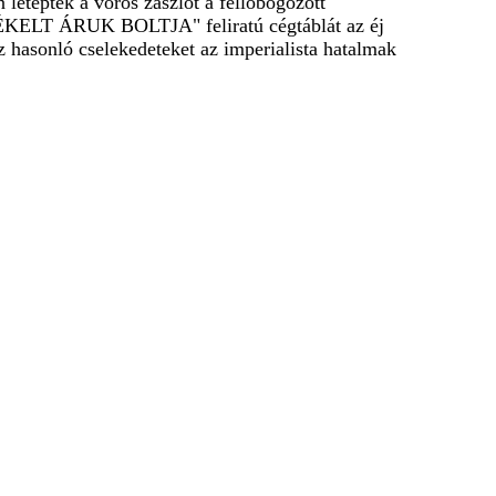
 letépték a vörös zászlót a fellobogózott
RTÉKELT ÁRUK BOLTJA" feliratú cégtáblát az éj
ez hasonló cselekedeteket az imperialista hatalmak