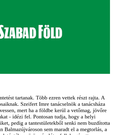
etést tartanak. Több ezren vettek részt rajta. A
osaiknak. Szeifert Imre tanácselnök a tanácsháza
vessen, mert ha a földbe kerül a vetőmag, jövőre
at - idézi fel. Pontosan tudja, hogy a helyi
iket, pedig a tantestületekből senki nem buzdította
tán Balmazújvároson sem maradt el a megtorlás, a