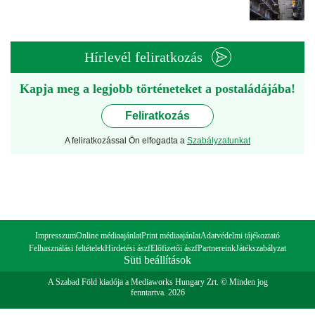
Hírlevél feliratkozás
Kapja meg a legjobb történeteket a postaládájába!
Feliratkozás
A feliratkozással Ön elfogadta a
Szabályzatunkat
Impresszum
Online médiaajánlat
Print médiaajánlat
Adatvédelmi tájékoztató
Felhasználási feltételek
Hirdetési ászf
Előfizetői ászf
Partnereink
Játékszabályzat
Süti beállítások
A Szabad Föld kiadója a Mediaworks Hungary Zrt. © Minden jog
fenntartva. 2026