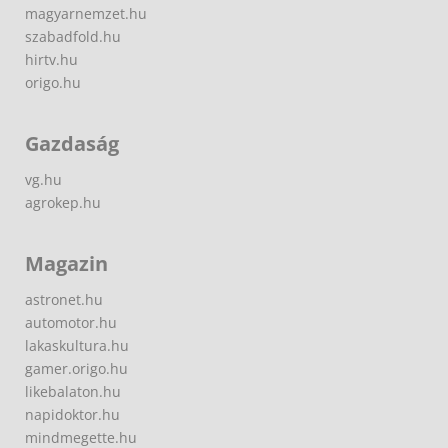
magyarnemzet.hu
szabadfold.hu
hirtv.hu
origo.hu
Gazdaság
vg.hu
agrokep.hu
Magazin
astronet.hu
automotor.hu
lakaskultura.hu
gamer.origo.hu
likebalaton.hu
napidoktor.hu
mindmegette.hu