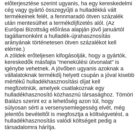
előterjesztése szerint ugyanis, ha egy kereskedelmi
cég vagy gyártó összegyűjti a hulladékká vált
termékeinek felét, a fennmaradó ötven százalék
után mentesülhet a termékdíjfizetés alól. (Az
Európai Bizottság előírása alapján jövő januártól
tagállamonként a hulladék-újrahasznosítás
arányának történetesen ötven százalékot kell
elérnie.)
A zöldek erőteljesen kifogásolják, hogy a gyártók,
kereskedők másfajta "menekülési útvonalat" is
igénybe vehetnek. A jövőben ugyanis azoknak a
vállalatoknak termékdíj helyett csupán a jóval kisebb
mértékű hulladékhasznosítási díjat kell
megfizetniük, amelyek csatlakoznak egy
hulladékhasznosító közhasznú társasághoz. Tömöri
Balázs szerint ez a lehetőség azon túl, hogy
súlyosan sérti a versenysemlegesség elvét, még
jelentős bevételtől is megfosztja a költségvetést, a
hulladékhasznosítás valódi költségeit pedig a
társadalomra hárítja.