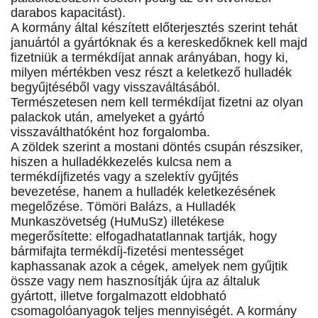
darabos kapacitást).
A kormány által készített előterjesztés szerint tehát
januártól a gyártóknak és a kereskedőknek kell majd
fizetniük a termékdíjat annak arányában, hogy ki,
milyen mértékben vesz részt a keletkező hulladék
begyűjtéséből vagy visszaváltásából.
Természetesen nem kell termékdíjat fizetni az olyan
palackok után, amelyeket a gyártó
visszaválthatóként hoz forgalomba.
A zöldek szerint a mostani döntés csupán részsiker,
hiszen a hulladékkezelés kulcsa nem a
termékdíjfizetés vagy a szelektív gyűjtés
bevezetése, hanem a hulladék keletkezésének
megelőzése. Tömöri Balázs, a Hulladék
Munkaszövetség (HuMuSz) illetékese
megerősítette: elfogadhatatlannak tartják, hogy
bármifajta termékdíj-fizetési mentességet
kaphassanak azok a cégek, amelyek nem gyűjtik
össze vagy nem hasznosítják újra az általuk
gyártott, illetve forgalmazott eldobható
csomagolóanyagok teljes mennyiségét. A kormány