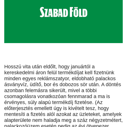
Hosszú vita után eldőlt, hogy januártól a
kereskedelmi áron felül termékdíjat kell fizetnünk
minden egyes reklámszatyor, eldobható palackos
ásványvíz, üdítő, bor és dobozos sör után. A döntés
azonban felemásra sikerült, mivel a többi
csomagolásra vonatkozóan fennmarad a ma is
érvényes, súly alapú termékdíj fizetése. (Az
előterjesztés emellett úgy is kivételt tesz, hogy
mentesíti a fizetés alól azokat az üzleteket, amelyek
alapterülete nem haladja meg a száz négyzetmétert,
palackozóüzem esetén pedig az évi ötvenezer