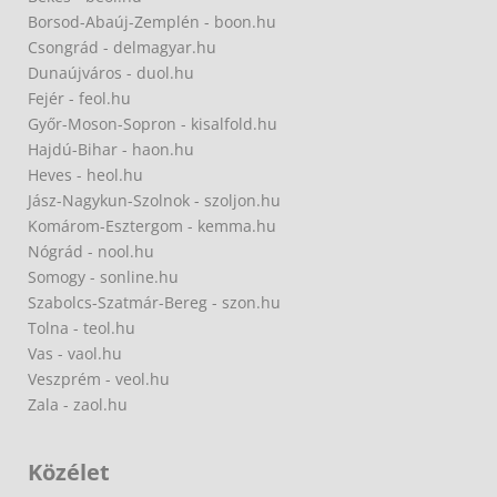
Borsod-Abaúj-Zemplén - boon.hu
Csongrád - delmagyar.hu
Dunaújváros - duol.hu
Fejér - feol.hu
Győr-Moson-Sopron - kisalfold.hu
Hajdú-Bihar - haon.hu
Heves - heol.hu
Jász-Nagykun-Szolnok - szoljon.hu
Komárom-Esztergom - kemma.hu
Nógrád - nool.hu
Somogy - sonline.hu
Szabolcs-Szatmár-Bereg - szon.hu
Tolna - teol.hu
Vas - vaol.hu
Veszprém - veol.hu
Zala - zaol.hu
Közélet