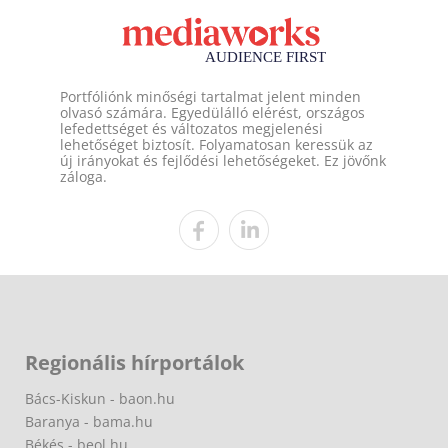
Portfóliónk minőségi tartalmat jelent minden
olvasó számára. Egyedülálló elérést, országos
lefedettséget és változatos megjelenési
lehetőséget biztosít. Folyamatosan keressük az
új irányokat és fejlődési lehetőségeket. Ez jövőnk
záloga.
Regionális hírportálok
Bács-Kiskun - baon.hu
Baranya - bama.hu
Békés - beol.hu