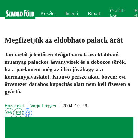
Családi
H
Közélet
Interjú
Riport
kör
tá
Megfizetjük az eldobható palack árát
Januártól jelentősen drágulhatnak az eldobható
műanyag palackos ásványvizek és a dobozos sörök,
ha a parlament még az idén jóváhagyja a
kormányjavaslatot. Kibúvó persze akad bőven: évi
ötvenezer darabos kapacitás alatt nem kell fizessen a
gyártó.
Hazai élet
Varjú Frigyes
2004. 10. 29.