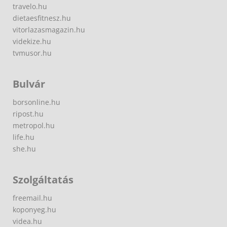
travelo.hu
dietaesfitnesz.hu
vitorlazasmagazin.hu
videkize.hu
tvmusor.hu
Bulvár
borsonline.hu
ripost.hu
metropol.hu
life.hu
she.hu
Szolgáltatás
freemail.hu
koponyeg.hu
videa.hu