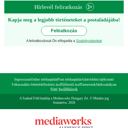
Hírlevél feliratkozás
Kapja meg a legjobb történeteket a postaládájába!
Feliratkozás
A feliratkozással Ön elfogadta a
Szabályzatunkat
Impresszum
Online médiaajánlat
Print médiaajánlat
Adatvédelmi tájékoztató
Felhasználási feltételek
Hirdetési ászf
Előfizetői ászf
Partnereink
Játékszabályzat
Süti beállítások
A Szabad Föld kiadója a Mediaworks Hungary Zrt. © Minden jog
fenntartva. 2026