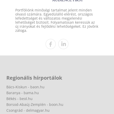
Portfóliónk minőségi tartalmat jelent minden
olvasó számára. Egyedülálló elérést, országos
lefedettséget és változatos megjelenési
lehetőséget biztosít. Folyamatosan keressük az
új irányokat és fejlődési lehetőségeket. Ez jövőnk
záloga.
Regionális hírportálok
Bács-Kiskun - baon.hu
Baranya - bama.hu
Békés - beol.hu
Borsod-Abaúj-Zemplén - boon.hu
Csongrád - delmagyar.hu