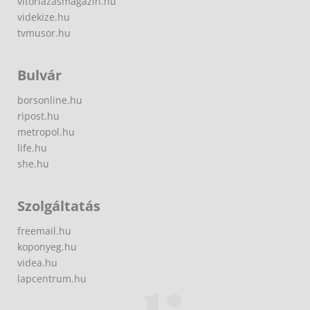
vitorlazasmagazin.hu
videkize.hu
tvmusor.hu
Bulvár
borsonline.hu
ripost.hu
metropol.hu
life.hu
she.hu
Szolgáltatás
freemail.hu
koponyeg.hu
videa.hu
lapcentrum.hu