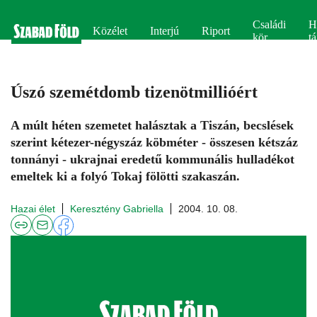
Családi
H
Közélet
Interjú
Riport
kör
tá
Úszó szemétdomb tizenötmillióért
A múlt héten szemetet halásztak a Tiszán, becslések
szerint kétezer-négyszáz köbméter - összesen kétszáz
tonnányi - ukrajnai eredetű kommunális hulladékot
emeltek ki a folyó Tokaj fölötti szakaszán.
Hazai élet
Keresztény Gabriella
2004. 10. 08.