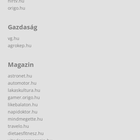
hirtv.hu
origo.hu
Gazdaság
vg.hu
agrokep.hu
Magazin
astronet.hu
automotor.hu
lakaskultura.hu
gamer.origo.hu
likebalaton.hu
napidoktor.hu
mindmegette.hu
travelo.hu
dietaesfitnesz.hu