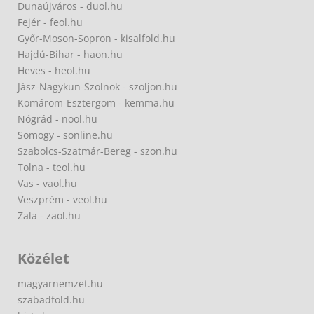
Dunaújváros - duol.hu
Fejér - feol.hu
Győr-Moson-Sopron - kisalfold.hu
Hajdú-Bihar - haon.hu
Heves - heol.hu
Jász-Nagykun-Szolnok - szoljon.hu
Komárom-Esztergom - kemma.hu
Nógrád - nool.hu
Somogy - sonline.hu
Szabolcs-Szatmár-Bereg - szon.hu
Tolna - teol.hu
Vas - vaol.hu
Veszprém - veol.hu
Zala - zaol.hu
Közélet
magyarnemzet.hu
szabadfold.hu