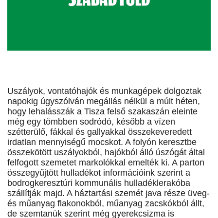
Uszályok, vontatóhajók és munkagépek dolgoztak
napokig úgyszólván megállás nélkül a múlt héten,
hogy lehalásszák a Tisza felső szakaszán eleinte
még egy tömbben sodródó, később a vízen
szétterülő, fákkal és gallyakkal összekeveredett
irdatlan mennyiségű mocskot. A folyón keresztbe
összekötött uszályokból, hajókból álló úszógát által
felfogott szemetet markolókkal emelték ki. A parton
összegyűjtött hulladékot információink szerint a
bodrogkeresztúri kommunális hulladéklerakóba
szállítják majd. A háztartási szemét java része üveg-
és műanyag flakonokból, műanyag zacskókból állt,
de szemtanúk szerint még gyerekcsizma is