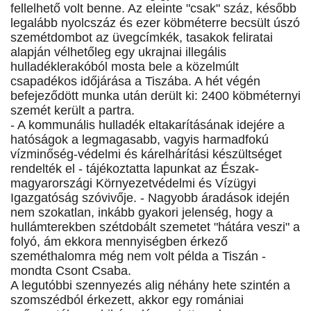
fellelhető volt benne. Az eleinte "csak" száz, később
legalább nyolcszáz és ezer köbméterre becsült úszó
szemétdombot az üvegcímkék, tasakok feliratai
alapján vélhetőleg egy ukrajnai illegális
hulladéklerakóból mosta bele a közelmúlt
csapadékos időjárása a Tiszába. A hét végén
befejeződött munka után derült ki: 2400 köbméternyi
szemét került a partra.
- A kommunális hulladék eltakarításának idejére a
hatóságok a legmagasabb, vagyis harmadfokú
vízminőség-védelmi és kárelhárítási készültséget
rendelték el - tájékoztatta lapunkat az Észak-
magyarországi Környezetvédelmi és Vízügyi
Igazgatóság szóvivője. - Nagyobb áradások idején
nem szokatlan, inkább gyakori jelenség, hogy a
hullámterekben szétdobált szemetet "hátára veszi" a
folyó, ám ekkora mennyiségben érkező
szeméthalomra még nem volt példa a Tiszán -
mondta Csont Csaba.
A legutóbbi szennyezés alig néhány hete szintén a
szomszédból érkezett, akkor egy romániai