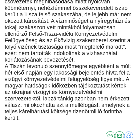
csővezeték meghibásodása miatt nyolcvan
köbméternyi, nehézfémmel összekeveredett iszap
került a Tisza felső szakaszába, de lejjebb már nem
okozott károsítást. A vízminőséget a nyíregyházi és
tokaji szakaszon vett mintákból folyamatosan
ellenőrző Felső-Tisza-vidéki Környezetvédelmi
Felügyelőség és az Ékövízig szakemberei szerint a
folyó vizének tisztasága most "megfelelő maradt",
ezért nem tartották indokoltnak a vízhasználat
korlátozásának bevezetését.
A Tiszán levonuló szennytömegre egyébként a múlt
hét első napján egy lakossági bejelentés hívta fel a
vízügyi környezetvédelmi felügyelőség figyelmét. A
magyar hatóságok időközben tájékoztatást kértek
az ukrajnai vízügyi és környezetvédelmi
szervezetektől, lapzártánkig azonban nem érkezett
válasz, mi okozhatta azt a melléfogást, amelynek a
teljes kárelhárítási költsége tizenötmillió forintba
került.