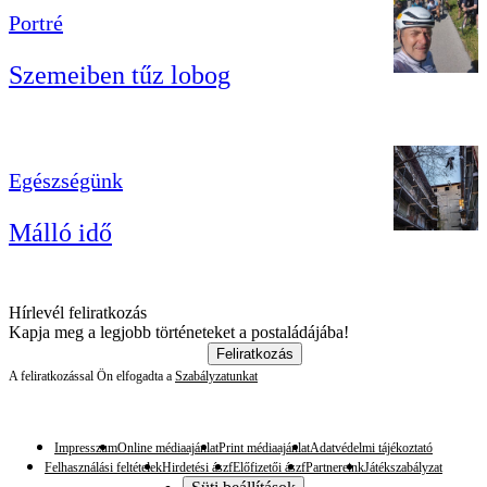
Portré
Szemeiben tűz lobog
Egészségünk
Málló idő
Hírlevél feliratkozás
Kapja meg a legjobb történeteket a postaládájába!
Feliratkozás
A feliratkozással Ön elfogadta a
Szabályzatunkat
Impresszum
Online médiaajánlat
Print médiaajánlat
Adatvédelmi tájékoztató
Felhasználási feltételek
Hirdetési ászf
Előfizetői ászf
Partnereink
Játékszabályzat