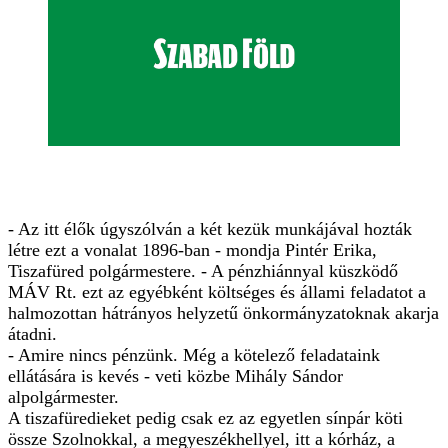
- Az itt élők úgyszólván a két kezük munkájával hozták
létre ezt a vonalat 1896-ban - mondja Pintér Erika,
Tiszafüred polgármestere. - A pénzhiánnyal küszködő
MÁV Rt. ezt az egyébként költséges és állami feladatot a
halmozottan hátrányos helyzetű önkormányzatoknak akarja
átadni.
- Amire nincs pénzünk. Még a kötelező feladataink
ellátására is kevés - veti közbe Mihály Sándor
alpolgármester.
A tiszafüredieket pedig csak ez az egyetlen sínpár köti
össze Szolnokkal, a megyeszékhellyel, itt a kórház, a