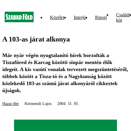
Családi
Közélet
Interjú
Riport
kör
A 103-as járat alkonya
Már nyár végén nyugtalanító hírek borzolták a
Tiszafüred és Karcag közötti sínpár mentén élők
idegeit. A kis vasúti vonalak tervezett megszüntetéséről,
többek között a Tisza-tó és a Nagykunság között
közlekedő 103-as számú járat alkonyáról cikkeztek
újságok.
Hazai élet
Körmendi Lajos
2004. 11. 05.