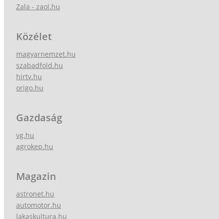
Zala - zaol.hu
Közélet
magyarnemzet.hu
szabadfold.hu
hirtv.hu
origo.hu
Gazdaság
vg.hu
agrokep.hu
Magazin
astronet.hu
automotor.hu
lakaskultura.hu