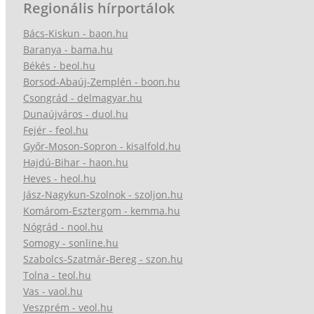
Regionális hírportálok
Bács-Kiskun - baon.hu
Baranya - bama.hu
Békés - beol.hu
Borsod-Abaúj-Zemplén - boon.hu
Csongrád - delmagyar.hu
Dunaújváros - duol.hu
Fejér - feol.hu
Győr-Moson-Sopron - kisalfold.hu
Hajdú-Bihar - haon.hu
Heves - heol.hu
Jász-Nagykun-Szolnok - szoljon.hu
Komárom-Esztergom - kemma.hu
Nógrád - nool.hu
Somogy - sonline.hu
Szabolcs-Szatmár-Bereg - szon.hu
Tolna - teol.hu
Vas - vaol.hu
Veszprém - veol.hu