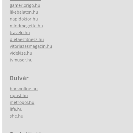
gamer.origo.hu
likebalaton.hu
napidoktor.hu
mindmegette.hu
travelo.hu
dietaesfitnesz.hu
vitorlazasmagazin.hu
videkize.hu
tvmusor.hu
Bulvár
borsonline.hu
ripost.hu
metropol.hu
life.hu
she.hu