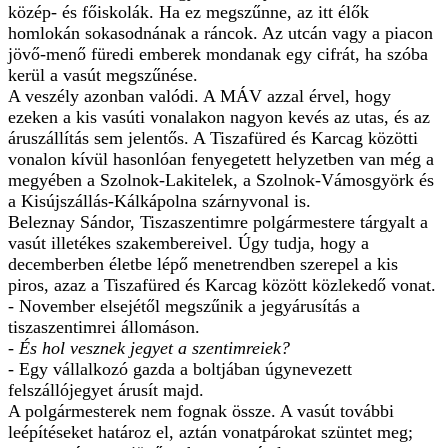
közép- és főiskolák. Ha ez megszűnne, az itt élők
homlokán sokasodnának a ráncok. Az utcán vagy a piacon
jövő-menő füredi emberek mondanak egy cifrát, ha szóba
kerül a vasút megszűnése.
A veszély azonban valódi. A MÁV azzal érvel, hogy
ezeken a kis vasúti vonalakon nagyon kevés az utas, és az
áruszállítás sem jelentős. A Tiszafüred és Karcag közötti
vonalon kívül hasonlóan fenyegetett helyzetben van még a
megyében a Szolnok-Lakitelek, a Szolnok-Vámosgyörk és
a Kisújszállás-Kálkápolna szárnyvonal is.
Beleznay Sándor, Tiszaszentimre polgármestere tárgyalt a
vasút illetékes szakembereivel. Úgy tudja, hogy a
decemberben életbe lépő menetrendben szerepel a kis
piros, azaz a Tiszafüred és Karcag között közlekedő vonat.
- November elsejétől megszűnik a jegyárusítás a
tiszaszentimrei állomáson.
- És hol vesznek jegyet a szentimreiek?
- Egy vállalkozó gazda a boltjában úgynevezett
felszállójegyet árusít majd.
A polgármesterek nem fognak össze. A vasút további
leépítéseket határoz el, aztán vonatpárokat szüntet meg;