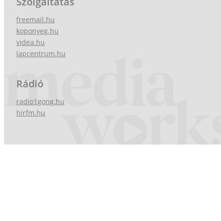
Szolgáltatás
freemail.hu
koponyeg.hu
videa.hu
lapcentrum.hu
Rádió
radio1gong.hu
hirfm.hu