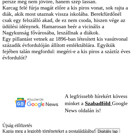
persze még nem jövőre, hanem szép lassan.
Karcag felé fúrja magát előre a kis piros vonat, sok rajta a
diák, akik most utaznak vissza iskolába. Berekfürdőnél
csak egy felszálló akad, de ez nem csoda, hiszen vége az
üdülési idénynek. Hamarosan beér a vicinális a
Nagykunság fővárosába, leszállnak a diákok.
Egy pillantást vetnek az 1896-ban létesített kis vasútvonal
századik évfordulóján állított emléktáblára. Egyikük
fejében talán megfordul: megéri-e a kis piros a száztíz éves
évfordulót?
A legfrissebb hírekért kövess
minket a
Szabadföld
Google
News oldalán is!
Újság előfizetés
Kapja meg a legjobb történeteket a postaládájába!
Digitális lap