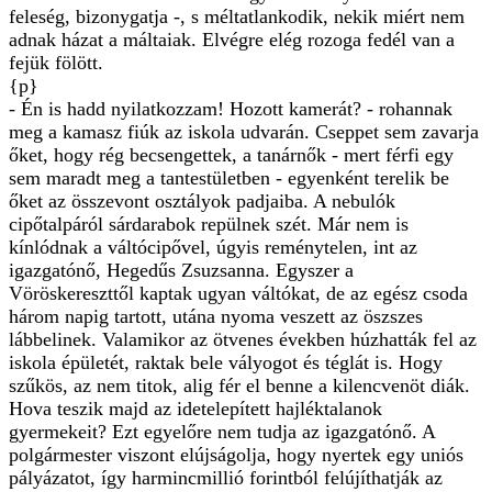
feleség, bizonygatja -, s méltatlankodik, nekik miért nem
adnak házat a máltaiak. Elvégre elég rozoga fedél van a
fejük fölött.
{p}
- Én is hadd nyilatkozzam! Hozott kamerát? - rohannak
meg a kamasz fiúk az iskola udvarán. Cseppet sem zavarja
őket, hogy rég becsengettek, a tanárnők - mert férfi egy
sem maradt meg a tantestületben - egyenként terelik be
őket az összevont osztályok padjaiba. A nebulók
cipőtalpáról sárdarabok repülnek szét. Már nem is
kínlódnak a váltócipővel, úgyis reménytelen, int az
igazgatónő, Hegedűs Zsuzsanna. Egyszer a
Vöröskereszttől kaptak ugyan váltókat, de az egész csoda
három napig tartott, utána nyoma veszett az öszszes
lábbelinek. Valamikor az ötvenes években húzhatták fel az
iskola épületét, raktak bele vályogot és téglát is. Hogy
szűkös, az nem titok, alig fér el benne a kilencvenöt diák.
Hova teszik majd az idetelepített hajléktalanok
gyermekeit? Ezt egyelőre nem tudja az igazgatónő. A
polgármester viszont elújságolja, hogy nyertek egy uniós
pályázatot, így harmincmillió forintból felújíthatják az