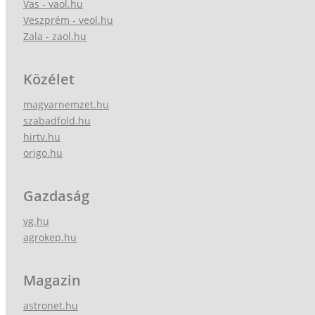
Vas - vaol.hu
Veszprém - veol.hu
Zala - zaol.hu
Közélet
magyarnemzet.hu
szabadfold.hu
hirtv.hu
origo.hu
Gazdaság
vg.hu
agrokep.hu
Magazin
astronet.hu