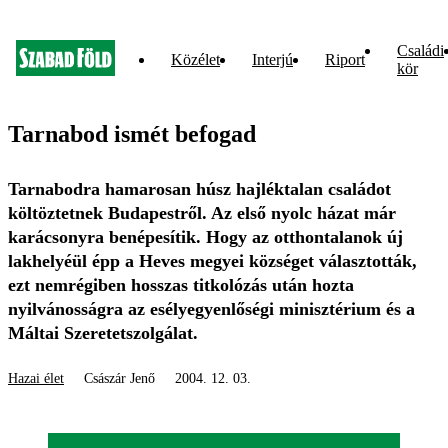
Családi
Közélet
Interjú
Riport
kör
Tarnabod ismét befogad
Tarnabodra hamarosan húsz hajléktalan családot
költöztetnek Budapestről. Az első nyolc házat már
karácsonyra benépesítik. Hogy az otthontalanok új
lakhelyéül épp a Heves megyei községet választották,
ezt nemrégiben hosszas titkolózás után hozta
nyilvánosságra az esélyegyenlőségi minisztérium és a
Máltai Szeretetszolgálat.
Hazai élet
Császár Jenő
2004. 12. 03.