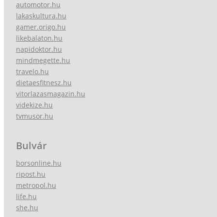
automotor.hu
lakaskultura.hu
gamer.origo.hu
likebalaton.hu
napidoktor.hu
mindmegette.hu
travelo.hu
dietaesfitnesz.hu
vitorlazasmagazin.hu
videkize.hu
tvmusor.hu
Bulvár
borsonline.hu
ripost.hu
metropol.hu
life.hu
she.hu