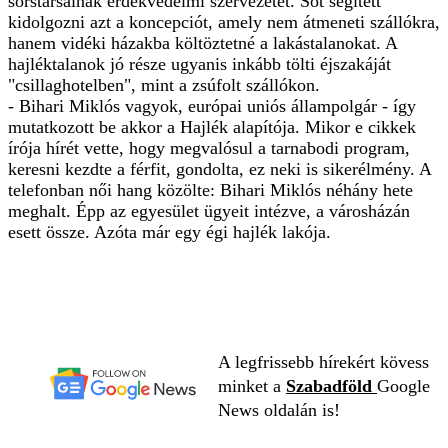
sorstársainak érdekvédelmi szervezetét. Sőt segített
kidolgozni azt a koncepciót, amely nem átmeneti szállókra,
hanem vidéki házakba költöztetné a lakástalanokat. A
hajléktalanok jó része ugyanis inkább tölti éjszakáját
"csillaghotelben", mint a zsúfolt szállókon.
- Bihari Miklós vagyok, európai uniós állampolgár - így
mutatkozott be akkor a Hajlék alapítója. Mikor e cikkek
írója hírét vette, hogy megvalósul a tarnabodi program,
keresni kezdte a férfit, gondolta, ez neki is sikerélmény. A
telefonban női hang közölte: Bihari Miklós néhány hete
meghalt. Épp az egyesület ügyeit intézve, a városházán
esett össze. Azóta már egy égi hajlék lakója.
A legfrissebb hírekért kövess
minket a
Szabadföld
Google
News oldalán is!