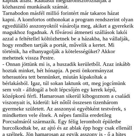
kapnak állást. Ráadásul megháromszorozhatják a
közhasznú munkásaik számát.
Tarnabodon másfél millió forintért már takaros házat
kapni. A komfortos otthonokat a program rendszerint olyan
egyedülálló asszonyoktól vásárolja meg, akiket a gyerekeik
magukhoz fogadnak. A fővárosi átmeneti szállások lakói
azzal a feltétellel költözhetnek be a házakba, ha vállalják,
hogy rendben tartják a portát, művelik a kertet. Mi
történik, ha elhanyagolják a kötelességüket? Akkor
mehetnek vissza Pestre.
- Onnan jöttünk mi is, a huszadik kerületből. Azaz inkább
hoztak minket, hét hónapja. A pesti önkormányzat
teherautóra tett bennünket, miután kipakoltak a
bérlakásból. Igaz, túl sokan laktunk ott, meg jogcímünk
sem volt - álldogál a bolt lépcsőjén egy kerek képű,
középkorú férfi. Hamarosan sikerül kibogoznom a családi
viszonyait is, kiderül: két nőtől összesen tizenhárom
gyermeke született. Az asszonyai egyébként testvérek, s
mindketten vele élnek. A népes família eredetileg
Porcsalmáról származik. Egy félig lerombolt épületbe
hurcolkodtak be, az ajtó és az ablak épp hogy csak ellenáll
a szélnek. Jön hamarosan az egyik asszony is - ő a hites