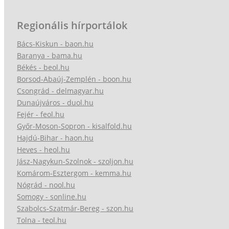
Regionális hírportálok
Bács-Kiskun - baon.hu
Baranya - bama.hu
Békés - beol.hu
Borsod-Abaúj-Zemplén - boon.hu
Csongrád - delmagyar.hu
Dunaújváros - duol.hu
Fejér - feol.hu
Győr-Moson-Sopron - kisalfold.hu
Hajdú-Bihar - haon.hu
Heves - heol.hu
Jász-Nagykun-Szolnok - szoljon.hu
Komárom-Esztergom - kemma.hu
Nógrád - nool.hu
Somogy - sonline.hu
Szabolcs-Szatmár-Bereg - szon.hu
Tolna - teol.hu