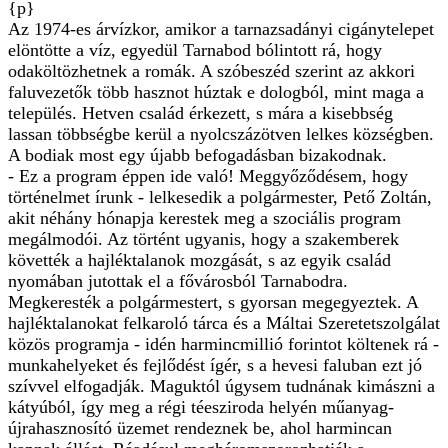
{p}
Az 1974-es árvízkor, amikor a tarnazsadányi cigánytelepet
elöntötte a víz, egyedül Tarnabod bólintott rá, hogy
odaköltözhetnek a romák. A szóbeszéd szerint az akkori
faluvezetők több hasznot húztak e dologból, mint maga a
település. Hetven család érkezett, s mára a kisebbség
lassan többségbe kerül a nyolcszázötven lelkes községben.
A bodiak most egy újabb befogadásban bizakodnak.
- Ez a program éppen ide való! Meggyőződésem, hogy
történelmet írunk - lelkesedik a polgármester, Pető Zoltán,
akit néhány hónapja kerestek meg a szociális program
megálmodói. Az történt ugyanis, hogy a szakemberek
követték a hajléktalanok mozgását, s az egyik család
nyomában jutottak el a fővárosból Tarnabodra.
Megkeresték a polgármestert, s gyorsan megegyeztek. A
hajléktalanokat felkaroló tárca és a Máltai Szeretetszolgálat
közös programja - idén harmincmillió forintot költenek rá -
munkahelyeket és fejlődést ígér, s a hevesi faluban ezt jó
szívvel elfogadják. Maguktól úgysem tudnának kimászni a
kátyúból, így meg a régi téesziroda helyén műanyag-
újrahasznosító üzemet rendeznek be, ahol harmincan