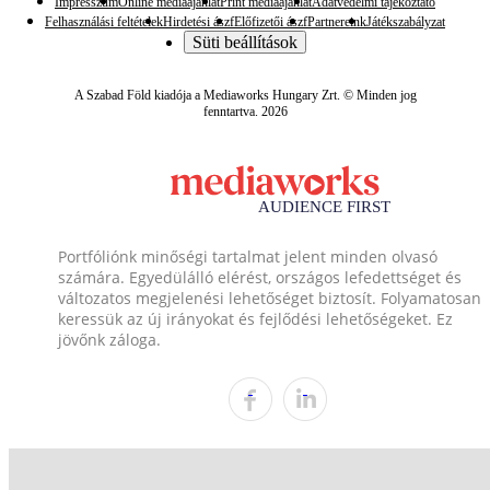
Impresszum
Online médiaajánlat
Print médiaajánlat
Adatvédelmi tájékoztató
Felhasználási feltételek
Hirdetési ászf
Előfizetői ászf
Partnereink
Játékszabályzat
Süti beállítások
A Szabad Föld kiadója a Mediaworks Hungary Zrt. © Minden jog
fenntartva. 2026
Portfóliónk minőségi tartalmat jelent minden olvasó
számára. Egyedülálló elérést, országos lefedettséget és
változatos megjelenési lehetőséget biztosít. Folyamatosan
keressük az új irányokat és fejlődési lehetőségeket. Ez
jövőnk záloga.