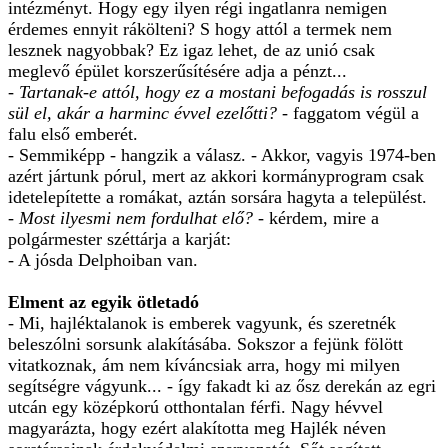
intézményt. Hogy egy ilyen régi ingatlanra nemigen
érdemes ennyit rákölteni? S hogy attól a termek nem
lesznek nagyobbak? Ez igaz lehet, de az unió csak
meglevő épület korszerűsítésére adja a pénzt...
- Tartanak-e attól, hogy ez a mostani befogadás is rosszul
sül el, akár a harminc évvel ezelőtti?
- faggatom végül a
falu első emberét.
- Semmiképp - hangzik a válasz. - Akkor, vagyis 1974-ben
azért jártunk pórul, mert az akkori kormányprogram csak
idetelepítette a romákat, aztán sorsára hagyta a települést.
- Most ilyesmi nem fordulhat elő?
- kérdem, mire a
polgármester széttárja a karját:
- A jósda Delphoiban van.
Elment az egyik ötletadó
- Mi, hajléktalanok is emberek vagyunk, és szeretnék
beleszólni sorsunk alakításába. Sokszor a fejünk fölött
vitatkoznak, ám nem kíváncsiak arra, hogy mi milyen
segítségre vágyunk... - így fakadt ki az ősz derekán az egri
utcán egy középkorú otthontalan férfi. Nagy hévvel
magyarázta, hogy ezért alakította meg Hajlék néven