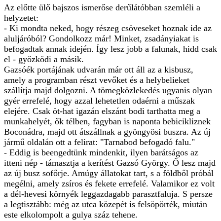
Az előtte ülő bajszos ismerőse derűlátóbban szemléli a
helyzetet:
- Ki mondta neked, hogy részeg csöveseket hoznak ide az
aluljáróból? Gondolkozz már! Minket, zsadányiakat is
befogadtak annak idején. Így lesz jobb a falunak, hidd csak
el - győzködi a másik.
Gazsóék portájának udvarán már ott áll az a kisbusz,
amely a programban részt vevőket és a helybelieket
szállítja majd dolgozni. A tömegközlekedés ugyanis olyan
gyér errefelé, hogy azzal lehetetlen odaérni a műszak
elejére. Csak öt-hat igazán elszánt bodi tarthatta meg a
munkahelyét, ők télben, fagyban is naponta bebicikliznek
Boconádra, majd ott átszállnak a gyöngyösi buszra. Az új
jármű oldalán ott a felirat: "Tarnabod befogadó falu."
- Eddig is beengedtünk mindenkit, ilyen barátságos az
itteni nép - támasztja a kerítést Gazsó György. Ő lesz majd
az új busz sofőrje. Amúgy állatokat tart, s a földből próbál
megélni, amely zsíros és fekete errefelé. Valamikor ez volt
a dél-hevesi környék leggazdagabb parasztfaluja. S persze
a legtisztább: még az utca közepét is felsöpörték, miután
este elkolompolt a gulya száz tehene.