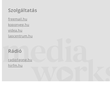
Szolgáltatás
freemail.hu
koponyeg.hu
videa.hu
lapcentrum.hu
Rádió
radio1gong.hu
hirfm.hu