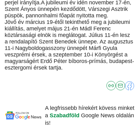
perjel irányítja.A jubileumi év idén november 17-én,
Szent Ányos ünnepén kezdődött, Várszegi Asztrik
püspök, pannonhalmi főapát nyitotta meg.
Jövő év március 19-étől tekinthető meg a jubileumi
kiállítás, amelyet május 21-én Mádl Ferenc
köztársasági elnök is meglátogat. Július 11-én lesz
a rendalapító Szent Benedek ünnepe. Az augusztus
11-i Nagyboldogasszony ünnepét Márfi Gyula
veszprémi érsek, a szeptember 10-i Könyörgést a
magyarságért Erdő Péter bíboros-prímás, budapest-
esztergomi érsek tartja.
A legfrissebb hírekért kövess minket
a
Szabadföld
Google News oldalán
is!