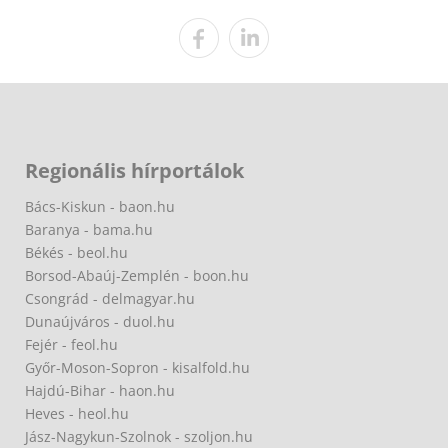
Regionális hírportálok
Bács-Kiskun - baon.hu
Baranya - bama.hu
Békés - beol.hu
Borsod-Abaúj-Zemplén - boon.hu
Csongrád - delmagyar.hu
Dunaújváros - duol.hu
Fejér - feol.hu
Győr-Moson-Sopron - kisalfold.hu
Hajdú-Bihar - haon.hu
Heves - heol.hu
Jász-Nagykun-Szolnok - szoljon.hu