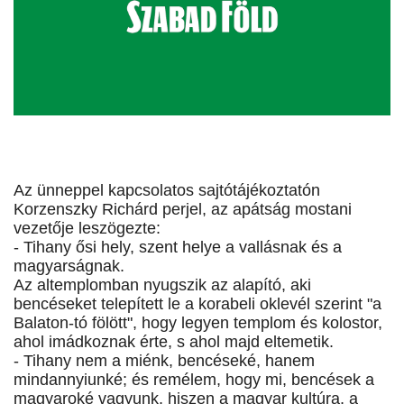
Az ünneppel kapcsolatos sajtótájékoztatón
Korzenszky Richárd perjel, az apátság mostani
vezetője leszögezte:
- Tihany ősi hely, szent helye a vallásnak és a
magyarságnak.
Az altemplomban nyugszik az alapító, aki
bencéseket telepített le a korabeli oklevél szerint "a
Balaton-tó fölött", hogy legyen templom és kolostor,
ahol imádkoznak érte, s ahol majd eltemetik.
- Tihany nem a miénk, bencéseké, hanem
mindannyiunké; és remélem, hogy mi, bencések a
magyaroké vagyunk, hiszen a magyar kultúra, a