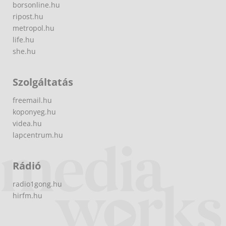
borsonline.hu
ripost.hu
metropol.hu
life.hu
she.hu
Szolgáltatás
freemail.hu
koponyeg.hu
videa.hu
lapcentrum.hu
Rádió
radio1gong.hu
hirfm.hu