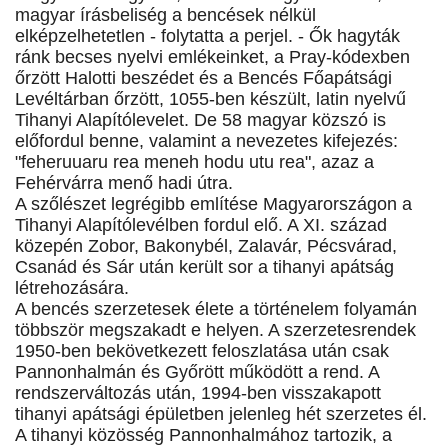
magyar írásbeliség a bencések nélkül
elképzelhetetlen - folytatta a perjel. - Ők hagyták
ránk becses nyelvi emlékeinket, a Pray-kódexben
őrzött Halotti beszédet és a Bencés Főapátsági
Levéltárban őrzött, 1055-ben készült, latin nyelvű
Tihanyi Alapítólevelet. De 58 magyar közszó is
előfordul benne, valamint a nevezetes kifejezés:
"feheruuaru rea meneh hodu utu rea", azaz a
Fehérvárra menő hadi útra.
A szőlészet legrégibb említése Magyarországon a
Tihanyi Alapítólevélben fordul elő. A XI. század
közepén Zobor, Bakonybél, Zalavár, Pécsvárad,
Csanád és Sár után került sor a tihanyi apátság
létrehozására.
A bencés szerzetesek élete a történelem folyamán
többször megszakadt e helyen. A szerzetesrendek
1950-ben bekövetkezett feloszlatása után csak
Pannonhalmán és Győrött működött a rend. A
rendszerváltozás után, 1994-ben visszakapott
tihanyi apátsági épületben jelenleg hét szerzetes él.
A tihanyi közösség Pannonhalmához tartozik, a