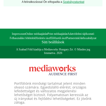
A feliratkozással Ön elfogadta a
Szabályzatunkat
Impresszum
Online médiaajánlat
Print médiaajánlat
Adatvédelmi tájékoztató
Felhasználási feltételek
Hirdetési ászf
Előfizetői ászf
Partnereink
Játékszabályzat
Süti beállítások
A Szabad Föld kiadója a Mediaworks Hungary Zrt. © Minden jog
fenntartva. 2026
Portfóliónk minőségi tartalmat jelent minden
olvasó számára. Egyedülálló elérést, országos
lefedettséget és változatos megjelenési
lehetőséget biztosít. Folyamatosan keressük az
új irányokat és fejlődési lehetőségeket. Ez jövőnk
záloga.