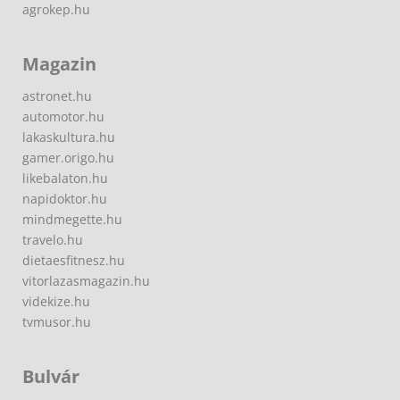
agrokep.hu
Magazin
astronet.hu
automotor.hu
lakaskultura.hu
gamer.origo.hu
likebalaton.hu
napidoktor.hu
mindmegette.hu
travelo.hu
dietaesfitnesz.hu
vitorlazasmagazin.hu
videkize.hu
tvmusor.hu
Bulvár