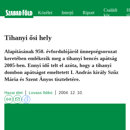
Családi
H
Közélet
Interjú
Riport
kör
tá
Tihanyi ősi hely
Alapításának 950. évfordulójáról ünnepségsorozat
keretében emlékezik meg a tihanyi bencés apátság
2005-ben. Ennyi idő telt el azóta, hogy a tihanyi
dombon apátságot emeltetett I. András király Szűz
Mária és Szent Ányos tiszteletére.
Hazai élet
Lovass Ildikó
2004. 12. 10.