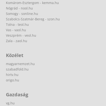
Komárom-Esztergom - kemma.hu
Nógrád - nool.hu
Somogy - sonline.hu
Szabolcs-Szatmár-Bereg - szon.hu
Tolna - teol.hu
Vas - vaol.hu
Veszprém - veol.hu
Zala - zaol.hu
Közélet
magyarnemzet.hu
szabadfold.hu
hirtv.hu
origo.hu
Gazdaság
vg.hu