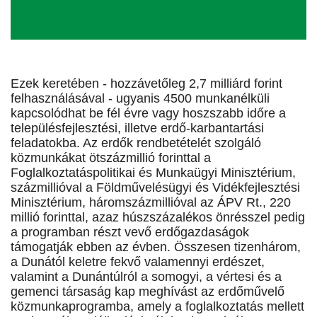
Ezek keretében - hozzávetőleg 2,7 milliárd forint
felhasználásával - ugyanis 4500 munkanélküli
kapcsolódhat be fél évre vagy hoszszabb időre a
településfejlesztési, illetve erdő-karbantartási
feladatokba. Az erdők rendbetételét szolgáló
közmunkákat ötszázmillió forinttal a
Foglalkoztatáspolitikai és Munkaügyi Minisztérium,
százmillióval a Földművelésügyi és Vidékfejlesztési
Minisztérium, háromszázmillióval az ÁPV Rt., 220
millió forinttal, azaz húszszázalékos önrésszel pedig
a programban részt vevő erdőgazdaságok
támogatják ebben az évben. Összesen tizenhárom,
a Dunától keletre fekvő valamennyi erdészet,
valamint a Dunántúlról a somogyi, a vértesi és a
gemenci társaság kap meghívást az erdőművelő
közmunkaprogramba, amely a foglalkoztatás mellett