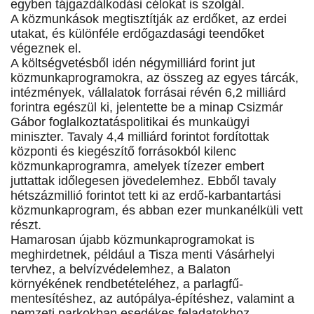
egyben tájgazdálkodási célokat is szolgál.
A közmunkások megtisztítják az erdőket, az erdei
utakat, és különféle erdőgazdasági teendőket
végeznek el.
A költségvetésből idén négymilliárd forint jut
közmunkaprogramokra, az összeg az egyes tárcák,
intézmények, vállalatok forrásai révén 6,2 milliárd
forintra egészül ki, jelentette be a minap Csizmár
Gábor foglalkoztatáspolitikai és munkaügyi
miniszter. Tavaly 4,4 milliárd forintot fordítottak
központi és kiegészítő forrásokból kilenc
közmunkaprogramra, amelyek tízezer embert
juttattak időlegesen jövedelemhez. Ebből tavaly
hétszázmillió forintot tett ki az erdő-karbantartási
közmunkaprogram, és abban ezer munkanélküli vett
részt.
Hamarosan újabb közmunkaprogramokat is
meghirdetnek, például a Tisza menti Vásárhelyi
tervhez, a belvízvédelemhez, a Balaton
környékének rendbetételéhez, a parlagfű-
mentesítéshez, az autópálya-építéshez, valamint a
nemzeti parkokban esedékes feladatokhoz