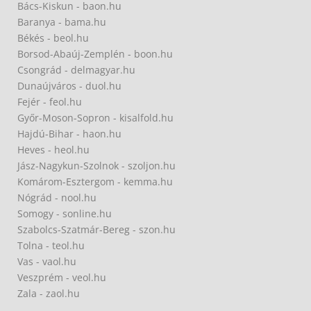
Bács-Kiskun - baon.hu
Baranya - bama.hu
Békés - beol.hu
Borsod-Abaúj-Zemplén - boon.hu
Csongrád - delmagyar.hu
Dunaújváros - duol.hu
Fejér - feol.hu
Győr-Moson-Sopron - kisalfold.hu
Hajdú-Bihar - haon.hu
Heves - heol.hu
Jász-Nagykun-Szolnok - szoljon.hu
Komárom-Esztergom - kemma.hu
Nógrád - nool.hu
Somogy - sonline.hu
Szabolcs-Szatmár-Bereg - szon.hu
Tolna - teol.hu
Vas - vaol.hu
Veszprém - veol.hu
Zala - zaol.hu