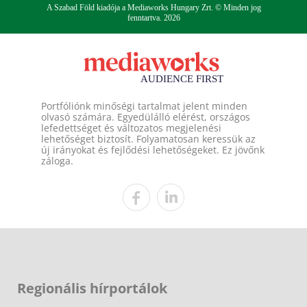
A Szabad Föld kiadója a Mediaworks Hungary Zrt. © Minden jog
fenntartva. 2026
Portfóliónk minőségi tartalmat jelent minden
olvasó számára. Egyedülálló elérést, országos
lefedettséget és változatos megjelenési
lehetőséget biztosít. Folyamatosan keressük az
új irányokat és fejlődési lehetőségeket. Ez jövőnk
záloga.
Regionális hírportálok