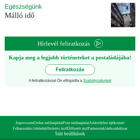
Egészségünk
Málló idő
Hírlevél feliratkozás
Kapja meg a legjobb történeteket a postaládájába!
Feliratkozás
A feliratkozással Ön elfogadta a
Szabályzatunkat
Impresszum
Online médiaajánlat
Print médiaajánlat
Adatvédelmi tájékoztató
Felhasználási feltételek
Hirdetési ászf
Előfizetői ászf
Partnereink
Játékszabályzat
Süti beállítások