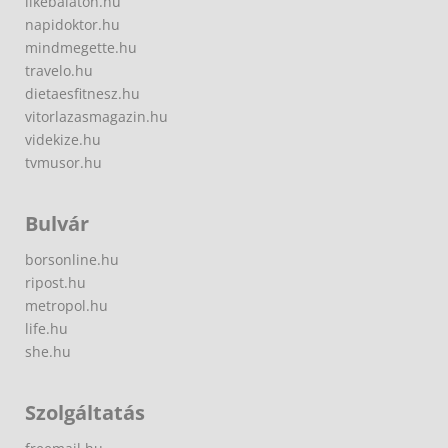
likebalaton.hu
napidoktor.hu
mindmegette.hu
travelo.hu
dietaesfitnesz.hu
vitorlazasmagazin.hu
videkize.hu
tvmusor.hu
Bulvár
borsonline.hu
ripost.hu
metropol.hu
life.hu
she.hu
Szolgáltatás