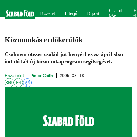
Családi
H
Közélet
Interjú
Riport
kör
tá
Közmunkás erdőkerülők
Csaknem ötezer család jut kenyérhez az áprilisban
induló két új közmunkaprogram segítségével.
Hazai élet
Pintér Csilla
2005. 03. 18.