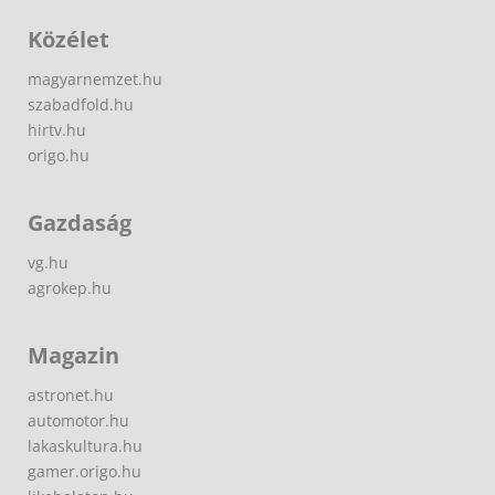
Közélet
magyarnemzet.hu
szabadfold.hu
hirtv.hu
origo.hu
Gazdaság
vg.hu
agrokep.hu
Magazin
astronet.hu
automotor.hu
lakaskultura.hu
gamer.origo.hu