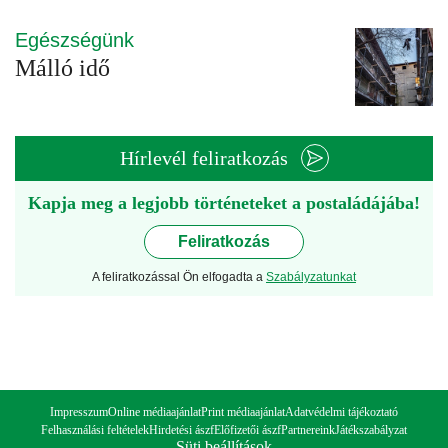
Egészségünk
Málló idő
Hírlevél feliratkozás
Kapja meg a legjobb történeteket a postaládájába!
Feliratkozás
A feliratkozással Ön elfogadta a
Szabályzatunkat
Impresszum
Online médiaajánlat
Print médiaajánlat
Adatvédelmi tájékoztató
Felhasználási feltételek
Hirdetési ászf
Előfizetői ászf
Partnereink
Játékszabályzat
Süti beállítások