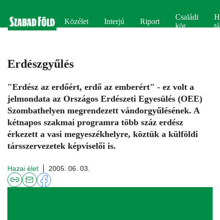
Családi
H
Közélet
Interjú
Riport
kör
tá
Erdészgyűlés
"Erdész az erdőért, erdő az emberért" - ez volt a
jelmondata az Országos Erdészeti Egyesülés (OEE)
Szombathelyen megrendezett vándorgyűlésének. A
kétnapos szakmai programra több száz erdész
érkezett a vasi megyeszékhelyre, köztük a külföldi
társszervezetek képviselői is.
Hazai élet
2005. 06. 03.