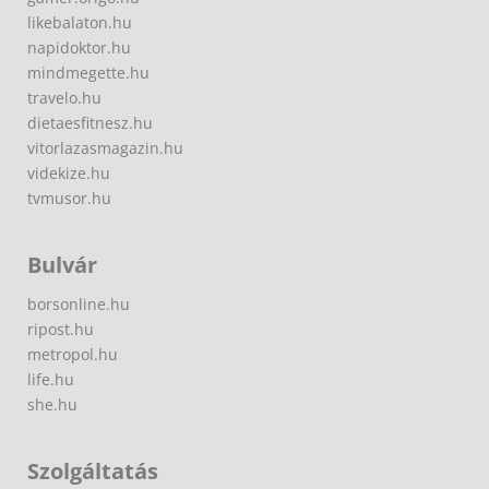
likebalaton.hu
napidoktor.hu
mindmegette.hu
travelo.hu
dietaesfitnesz.hu
vitorlazasmagazin.hu
videkize.hu
tvmusor.hu
Bulvár
borsonline.hu
ripost.hu
metropol.hu
life.hu
she.hu
Szolgáltatás