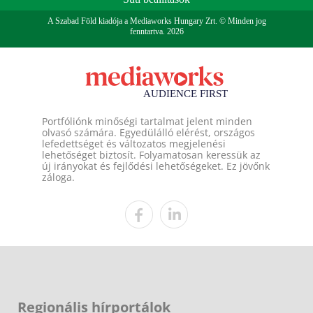
A Szabad Föld kiadója a Mediaworks Hungary Zrt. © Minden jog
fenntartva. 2026
Portfóliónk minőségi tartalmat jelent minden
olvasó számára. Egyedülálló elérést, országos
lefedettséget és változatos megjelenési
lehetőséget biztosít. Folyamatosan keressük az
új irányokat és fejlődési lehetőségeket. Ez jövőnk
záloga.
Regionális hírportálok