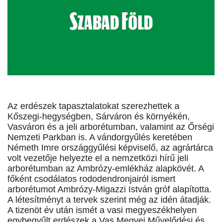
Az erdészek tapasztalatokat szerezhettek a
Kőszegi-hegységben, Sárváron és környékén,
Vasváron és a jeli arborétumban, valamint az Őrségi
Nemzeti Parkban is. A vándorgyűlés keretében
Németh Imre országgyűlési képviselő, az agrártárca
volt vezetője helyezte el a nemzetközi hírű jeli
arborétumban az Ambrózy-emlékház alapkövét. A
főként csodálatos rododendronjairól ismert
arborétumot Ambrózy-Migazzi István gróf alapította.
A létesítményt a tervek szerint még az idén átadják.
A tizenöt év után ismét a vasi megyeszékhelyen
egybegyűlt erdészek a Vas Megyei Művelődési és