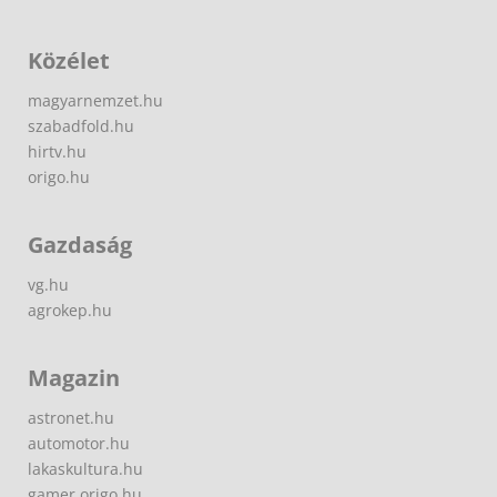
Közélet
magyarnemzet.hu
szabadfold.hu
hirtv.hu
origo.hu
Gazdaság
vg.hu
agrokep.hu
Magazin
astronet.hu
automotor.hu
lakaskultura.hu
gamer.origo.hu