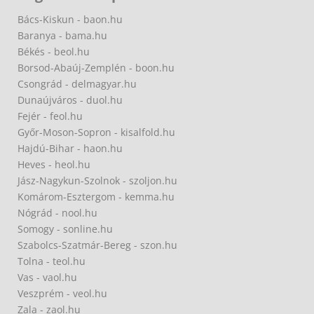
Bács-Kiskun - baon.hu
Baranya - bama.hu
Békés - beol.hu
Borsod-Abaúj-Zemplén - boon.hu
Csongrád - delmagyar.hu
Dunaújváros - duol.hu
Fejér - feol.hu
Győr-Moson-Sopron - kisalfold.hu
Hajdú-Bihar - haon.hu
Heves - heol.hu
Jász-Nagykun-Szolnok - szoljon.hu
Komárom-Esztergom - kemma.hu
Nógrád - nool.hu
Somogy - sonline.hu
Szabolcs-Szatmár-Bereg - szon.hu
Tolna - teol.hu
Vas - vaol.hu
Veszprém - veol.hu
Zala - zaol.hu