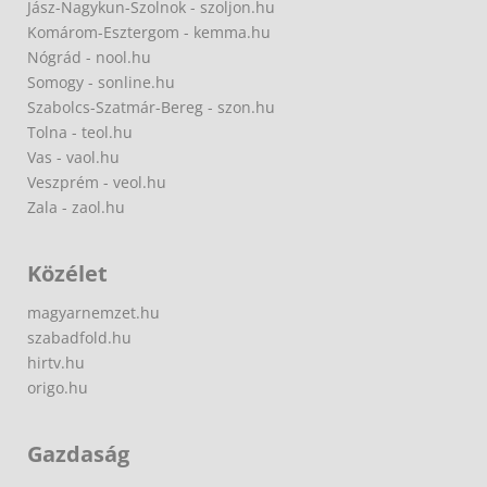
Jász-Nagykun-Szolnok - szoljon.hu
Komárom-Esztergom - kemma.hu
Nógrád - nool.hu
Somogy - sonline.hu
Szabolcs-Szatmár-Bereg - szon.hu
Tolna - teol.hu
Vas - vaol.hu
Veszprém - veol.hu
Zala - zaol.hu
Közélet
magyarnemzet.hu
szabadfold.hu
hirtv.hu
origo.hu
Gazdaság