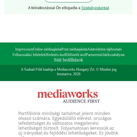
A feliratkozással Ön elfogadta a
Szabályzatunkat
Impresszum
Online médiaajánlat
Print médiaajánlat
Adatvédelmi tájékoztató
Felhasználási feltételek
Hirdetési ászf
Előfizetői ászf
Partnereink
Játékszabályzat
Süti beállítások
A Szabad Föld kiadója a Mediaworks Hungary Zrt. © Minden jog
fenntartva. 2026
Portfóliónk minőségi tartalmat jelent minden
olvasó számára. Egyedülálló elérést, országos
lefedettséget és változatos megjelenési
lehetőséget biztosít. Folyamatosan keressük az
új irányokat és fejlődési lehetőségeket. Ez jövőnk