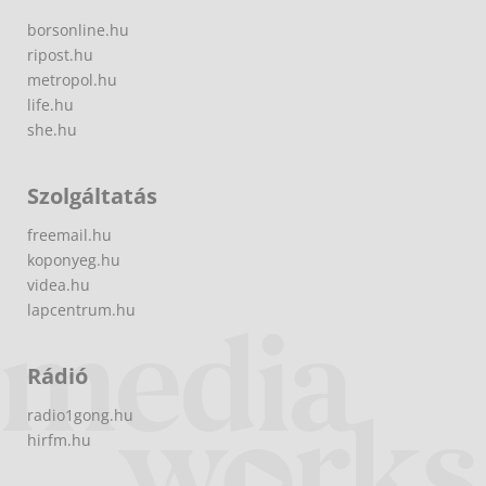
borsonline.hu
ripost.hu
metropol.hu
life.hu
she.hu
Szolgáltatás
freemail.hu
koponyeg.hu
videa.hu
lapcentrum.hu
Rádió
radio1gong.hu
hirfm.hu