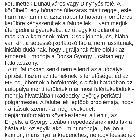
kerülhettek Dunaújváros vagy Dinynyés felé. A
körülbelül egy hónapos útlezárás miatt reggel, este
harminc-harminc, azaz naponta hatvan kilométeres
kerülőre kényszerültek a falubeliek. - Nem merjük
átengedni a gyerekeket az út egyik oldaláról a
másikra a kamionok miatt. Csak jönnek, és, hiába
van kint a sebességkorlátozó tábla, nem lassítanak,
inkább dudálnak, hogy ugráljanak félre előlük az
emberek - mondja a Dózsa György utcában egy
fiatalasszony.
- A mi falunkban senki nem ellenzi az autópálya-
építést, hiszen az ittenieknek is lehetőséget ad az
M6-os, jöhetnek a befektetők, s a falu határában az
autópálya menti területek már most felértékelődtek -
mondja hivatalában Radeczky György perkátai
polgármester. A falubeliek legfőbb problémája, hogy
- állításuk szerint - a megnövekedett
gépjárműforgalom következtében a Lenin, az
Engels, a György utcában repedezésnek indultak a
házfalak. Az egyik lakó - mint mondja -, ha jön a
kamion, máris nyúl a kredenchez, nehogy leessenek