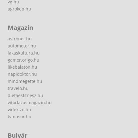
vg.hu
agrokep.hu
Magazin
astronet.hu
automotor.hu
lakaskultura.hu
gamer.origo.hu
likebalaton.hu
napidoktor.hu
mindmegette.hu
travelo.hu
dietaesfitnesz.hu
vitorlazasmagazin.hu
videkize.hu
tvmusor.hu
Bulvár