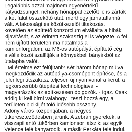
Legalábbis azzal majdnem egyenértékű
kátyúdzsungel: néhány hónappal ezelőtt le is zárták
a két falut összekötő utat, merthogy járhatatlanná
vált. A lakossági és közútkezelői tiltakozást
követően az építtető konzorcium elvállalta a hibák
kijavítását, s az érintett szakaszig el is végezte. A fel
nem újított területen ma hatalmas a
kamionforgalom, az M6-os autópályát építtető cég
alvállalkozói szállítják a környékbeli bányákból az
útalapba valót.
- Mi értelme ezt felújítani? Két-három hónap múlva
megkezdődik az autópálya-csomópont építése, és a
jelenlegi útszakasz teljesen új nyomvonalra kerül, a
legkorszerűbb útépítési technológiával -
magyarázzák az építkezésen dolgozók. - Igaz. Csak
addig ki kell bírni valahogy - teszi hozzá egy, a
területen biciklijét toló idősebb asszony.
Adony város központjában, a négyes
útkereszteződésben járunk. A zebrán gyerekek, a
visszapillantó tükörben kamionsor látszik: az egyik
Velence felé kanyarodik, a másik Perkáta felé indul.