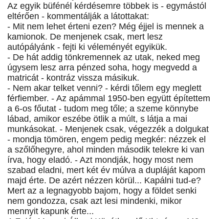
Az egyik büfénél kérdésemre többek is - egymástól
eltérően - kommentálják a látottakat:
- Mit nem lehet érteni ezen? Még éjjel is mennek a
kamionok. De menjenek csak, mert lesz
autópályánk - fejti ki véleményét egyikük.
- De hát addig tönkremennek az utak, neked meg
úgysem lesz arra pénzed soha, hogy megvedd a
matricát - kontráz vissza másikuk.
- Nem akar telket venni? - kérdi tőlem egy meglett
férfiember. - Az apámmal 1950-ben együtt építettem
a 6-os főutat - tudom meg tőle; a szeme könnybe
lábad, amikor eszébe ötlik a múlt, s látja a mai
munkásokat. - Menjenek csak, végezzék a dolgukat
- mondja tömören, engem pedig megkér: nézzek el
a szőlőhegyre, ahol minden második telekre ki van
írva, hogy eladó. - Azt mondják, hogy most nem
szabad eladni, mert két év múlva a dupláját kapom
majd érte. De azért nézzen körül... Kapálni tud-e?
Mert az a legnagyobb bajom, hogy a földet senki
nem gondozza, csak azt lesi mindenki, mikor
mennyit kapunk érte...