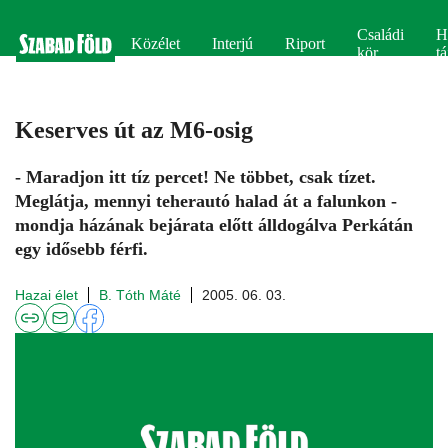
Családi
H
Közélet
Interjú
Riport
kör
tá
Keserves út az M6-osig
- Maradjon itt tíz percet! Ne többet, csak tízet.
Meglátja, mennyi teherautó halad át a falunkon -
mondja házának bejárata előtt álldogálva Perkátán
egy idősebb férfi.
Hazai élet
B. Tóth Máté
2005. 06. 03.