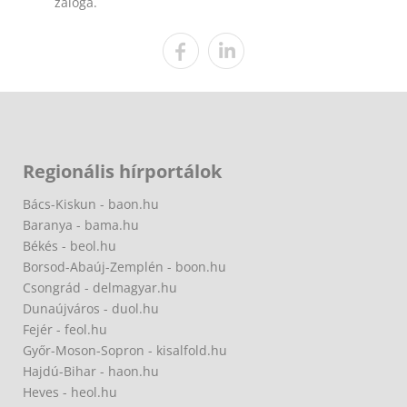
záloga.
Regionális hírportálok
Bács-Kiskun - baon.hu
Baranya - bama.hu
Békés - beol.hu
Borsod-Abaúj-Zemplén - boon.hu
Csongrád - delmagyar.hu
Dunaújváros - duol.hu
Fejér - feol.hu
Győr-Moson-Sopron - kisalfold.hu
Hajdú-Bihar - haon.hu
Heves - heol.hu