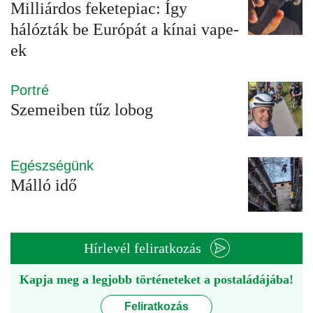
Milliárdos feketepiac: Így
hálózták be Európát a kínai vape-
ek
Portré
Szemeiben tűz lobog
Egészségünk
Málló idő
Hírlevél feliratkozás
Kapja meg a legjobb történeteket a postaládájába!
Feliratkozás