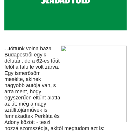
- Jöttünk volna haza
Budapestről egyik
délután, de a 62-es főút
felől a falu le volt zárva.
Egy ismerősöm
mesélte, akinek
nagyobb autója van, s
arra ment, hogy
egyszerűen eltűnt alatta
az út; még a nagy
szállítójárművek is
fennakadtak Perkáta és
Adony között - teszi
hozzá szomszédja, akitől megtudom azt is: