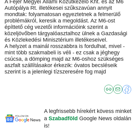
A Fejér Megyei Állami Közútkezelő Kht. és az M6
Autópálya Rt. illetékesei szűkszavúan annyit
mondtak: folyamatosan egyeztetnek a felmerülő
problémákról, keresik a megoldást. Az M6-ost
építtető cég vezetői információink szerint a
közeljövőben tárgyalóasztalhoz ülnek a Gazdasági
és Közlekedési Minisztérium illetékeseivel.
A helyzet a mainál rosszabbra is fordulhat, mivel -
mint több szakmabeli is véli - ez csak a jéghegy
csúcsa, a dömping majd az M6-oshoz szükséges
aszfalt szállításakor érkezik: óvatos becsléseik
szerint is a jelenlegi tízszeresére fog majd
A legfrissebb hírekért kövess minket
a
Szabadföld
Google News oldalán
is!