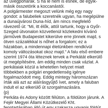
az üvegpoharak. S ha le nem is esnek, de egyik-
másik összetörik a koccanástól.
A polgármester megoszt velünk még egy nagy
gondot: a falubeliek szeretnék ugyan, ha megépülne
a dunaújvárosi Duna-híd, ám nincs megfelelő
rávezető út: "Mi, itt élők, attól tartunk, hogy a Győr-
Szeged útvonalon közvetlenül közlekedni kívánó
járművek Budapestet kikerülve erre jönnek majd, s
ötven százalékkal is nőhet a forgalom; ez a
házakban, a mindennapi életünkben rendkívül
komoly változásokat okoz majd." A falu első embere
szerint 1974 óta léteznek tervek a Perkátát elkerülő
út megépítésére, ám eddig minden csak vázlat. A
perkátaiak közül a lehetetlen helyzet miatt
többekben a polgári engedetlenség igénye
fogalmazódott meg. Eddig mintegy háromszázan
írták alá azt az aláírásgyűjtő ívet, amely a faluban
indult el az elkerülő út szorgalmazására.
{p}
Perkáta és Adony között félúton, a földúton járunk. A
Fejér Megyei Állami Közútkezelő Kht.
fenntartásában álló út egy szakasza ugyanis földút.