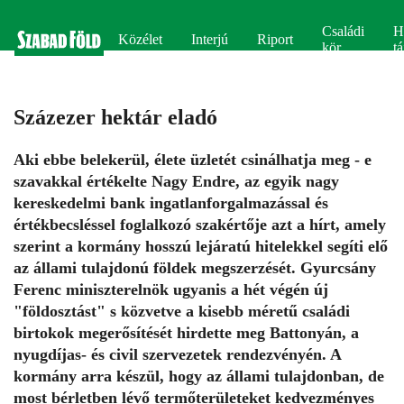
Családi
H
Közélet
Interjú
Riport
kör
tá
Százezer hektár eladó
Aki ebbe belekerül, élete üzletét csinálhatja meg - e
szavakkal értékelte Nagy Endre, az egyik nagy
kereskedelmi bank ingatlanforgalmazással és
értékbecsléssel foglalkozó szakértője azt a hírt, amely
szerint a kormány hosszú lejáratú hitelekkel segíti elő
az állami tulajdonú földek megszerzését. Gyurcsány
Ferenc miniszterelnök ugyanis a hét végén új
"földosztást" s közvetve a kisebb méretű családi
birtokok megerősítését hirdette meg Battonyán, a
nyugdíjas- és civil szervezetek rendezvényén. A
kormány arra készül, hogy az állami tulajdonban, de
most bérletben lévő termőterületeket kedvezményes