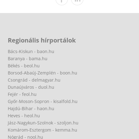
Regionális hírportálok
Bács-Kiskun - baon.hu
Baranya - bama.hu
Békés - beol.hu
Borsod-Abaúj-Zemplén - boon.hu
Csongrád - delmagyar.hu
Dunaújváros - duol.hu
Fejér - feol.hu
Győr-Moson-Sopron - kisalfold.hu
Hajdú-Bihar - haon.hu
Heves - heol.hu
Jász-Nagykun-Szolnok - szoljon.hu
Komárom-Esztergom - kemma.hu
Nógrád - nool.hu