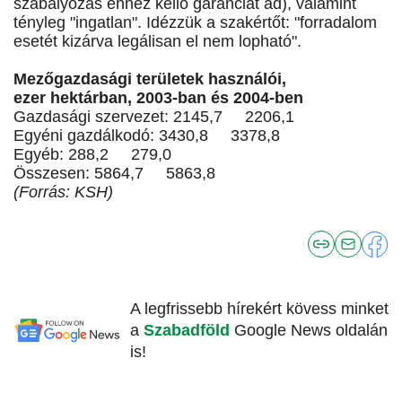
szabályozás ehhez kellő garanciát ad), valamint
tényleg "ingatlan". Idézzük a szakértőt: "forradalom
esetét kizárva legálisan el nem lopható".
Mezőgazdasági területek használói,
ezer hektárban, 2003-ban és 2004-ben
Gazdasági szervezet: 2145,7 2206,1
Egyéni gazdálkodó: 3430,8 3378,8
Egyéb: 288,2 279,0
Összesen: 5864,7 5863,8
(Forrás: KSH)
A legfrissebb hírekért kövess minket
a
Szabadföld
Google News oldalán
is!