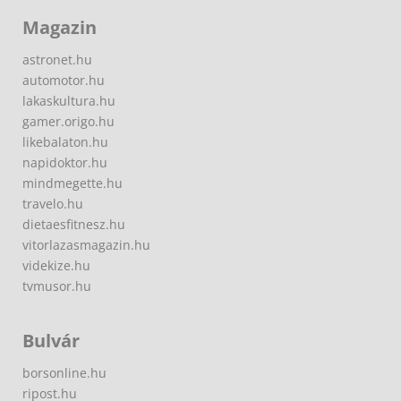
Magazin
astronet.hu
automotor.hu
lakaskultura.hu
gamer.origo.hu
likebalaton.hu
napidoktor.hu
mindmegette.hu
travelo.hu
dietaesfitnesz.hu
vitorlazasmagazin.hu
videkize.hu
tvmusor.hu
Bulvár
borsonline.hu
ripost.hu