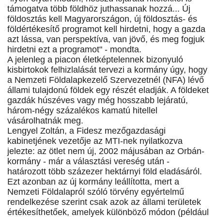
támogatva több földhöz juthassanak hozzá... Új
földosztás kell Magyarországon, új földosztás- és
földértékesítő programot kell hirdetni, hogy a gazda
azt lássa, van perspektíva, van jövő, és meg fogjuk
hirdetni ezt a programot" - mondta.
A jelenleg a piacon életképtelennek bizonyuló
kisbirtokok felhizlalását tervezi a kormány úgy, hogy
a Nemzeti Földalapkezelő Szervezetnél (NFA) lévő
állami tulajdonú földek egy részét eladják. A földeket
gazdák húszéves vagy még hosszabb lejáratú,
három-négy százalékos kamatú hitellel
vásárolhatnák meg.
Lengyel Zoltán, a Fidesz mezőgazdasági
kabinetjének vezetője az MTI-nek nyilatkozva
jelezte: az ötlet nem új, 2002 májusában az Orbán-
kormány - már a választási vereség után -
határozott több százezer hektárnyi föld eladásáról.
Ezt azonban az új kormány leállította, mert a
Nemzeti Földalapról szóló törvény egyértelmű
rendelkezése szerint csak azok az állami területek
értékesíthetőek, amelyek különböző módon (például