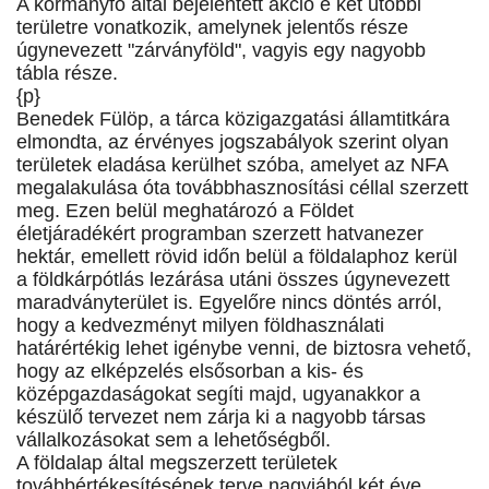
A kormányfő által bejelentett akció e két utóbbi
területre vonatkozik, amelynek jelentős része
úgynevezett "zárványföld", vagyis egy nagyobb
tábla része.
{p}
Benedek Fülöp, a tárca közigazgatási államtitkára
elmondta, az érvényes jogszabályok szerint olyan
területek eladása kerülhet szóba, amelyet az NFA
megalakulása óta továbbhasznosítási céllal szerzett
meg. Ezen belül meghatározó a Földet
életjáradékért programban szerzett hatvanezer
hektár, emellett rövid időn belül a földalaphoz kerül
a földkárpótlás lezárása utáni összes úgynevezett
maradványterület is. Egyelőre nincs döntés arról,
hogy a kedvezményt milyen földhasználati
határértékig lehet igénybe venni, de biztosra vehető,
hogy az elképzelés elsősorban a kis- és
középgazdaságokat segíti majd, ugyanakkor a
készülő tervezet nem zárja ki a nagyobb társas
vállalkozásokat sem a lehetőségből.
A földalap által megszerzett területek
továbbértékesítésének terve nagyjából két éve