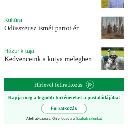
Kultúra
Odüsszeusz ismét partot ér
Házunk tája
Kedvenceink a kutya melegben
Hírlevél feliratkozás
Kapja meg a legjobb történeteket a postaládájába!
Feliratkozás
A feliratkozással Ön elfogadta a
Szabályzatunkat