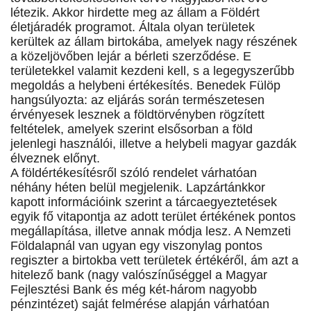
létezik. Akkor hirdette meg az állam a Földért
életjáradék programot. Általa olyan területek
kerültek az állam birtokába, amelyek nagy részének
a közeljövőben lejár a bérleti szerződése. E
területekkel valamit kezdeni kell, s a legegyszerűbb
megoldás a helybeni értékesítés. Benedek Fülöp
hangsúlyozta: az eljárás során természetesen
érvényesek lesznek a földtörvényben rögzített
feltételek, amelyek szerint elsősorban a föld
jelenlegi használói, illetve a helybeli magyar gazdák
élveznek előnyt.
A földértékesítésről szóló rendelet várhatóan
néhány héten belül megjelenik. Lapzártánkkor
kapott információink szerint a tárcaegyeztetések
egyik fő vitapontja az adott terület értékének pontos
megállapítása, illetve annak módja lesz. A Nemzeti
Földalapnál van ugyan egy viszonylag pontos
regiszter a birtokba vett területek értékéről, ám azt a
hitelező bank (nagy valószínűséggel a Magyar
Fejlesztési Bank és még két-három nagyobb
pénzintézet) saját felmérése alapján várhatóan