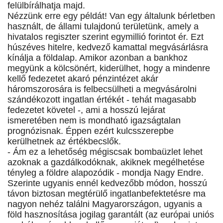
felülbírálhatja majd.
Nézzünk erre egy példát! Van egy általunk bérletben
használt, de állami tulajdonú területünk, amely a
hivatalos regiszter szerint egymillió forintot ér. Ezt
húszéves hitelre, kedvező kamattal megvásárlásra
kínálja a földalap. Amikor azonban a bankhoz
megyünk a kölcsönért, kiderülhet, hogy a mindenre
kellő fedezetet akaró pénzintézet akár
háromszorosára is felbecsülheti a megvásárolni
szándékozott ingatlan értékét - tehát magasabb
fedezetet követel -, ami a hosszú lejárat
ismeretében nem is mondható igazságtalan
prognózisnak. Éppen ezért kulcsszerepbe
kerülhetnek az értékbecslők.
- Ám ez a lehetőség mégiscsak bombaüzlet lehet
azoknak a gazdálkodóknak, akiknek megélhetése
tényleg a földre alapozódik - mondja Nagy Endre.
Szerinte ugyanis ennél kedvezőbb módon, hosszú
távon biztosan megtérülő ingatlanbefektetésre ma
nagyon nehéz találni Magyarországon, ugyanis a
föld hasznosítása jogilag garantált (az európai uniós