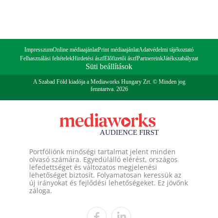
Impresszum
Online médiaajánlat
Print médiaajánlat
Adatvédelmi tájékoztató
Felhasználási feltételek
Hirdetési ászf
Előfizetői ászf
Partnereink
Játékszabályzat
Süti beállítások
A Szabad Föld kiadója a Mediaworks Hungary Zrt. © Minden jog
fenntartva. 2026
Portfóliónk minőségi tartalmat jelent minden
olvasó számára. Egyedülálló elérést, országos
lefedettséget és változatos megjelenési
lehetőséget biztosít. Folyamatosan keressük az
új irányokat és fejlődési lehetőségeket. Ez jövőnk
záloga.