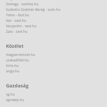
Somogy - sonline.hu
Szabolcs-Szatmár-Bereg - szon.hu
Tolna - teol.hu
Vas - vaol.hu
Veszprém - veol.hu
Zala - zaol.hu
Közélet
magyarnemzet.hu
szabadfold.hu
hirtv.hu
origo.hu
Gazdaság
vg.hu
agrokep.hu