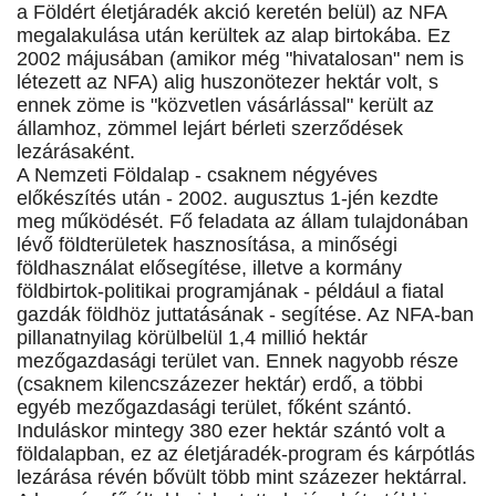
a Földért életjáradék akció keretén belül) az NFA
megalakulása után kerültek az alap birtokába. Ez
2002 májusában (amikor még "hivatalosan" nem is
létezett az NFA) alig huszonötezer hektár volt, s
ennek zöme is "közvetlen vásárlással" került az
államhoz, zömmel lejárt bérleti szerződések
lezárásaként.
A Nemzeti Földalap - csaknem négyéves
előkészítés után - 2002. augusztus 1-jén kezdte
meg működését. Fő feladata az állam tulajdonában
lévő földterületek hasznosítása, a minőségi
földhasználat elősegítése, illetve a kormány
földbirtok-politikai programjának - például a fiatal
gazdák földhöz juttatásának - segítése. Az NFA-ban
pillanatnyilag körülbelül 1,4 millió hektár
mezőgazdasági terület van. Ennek nagyobb része
(csaknem kilencszázezer hektár) erdő, a többi
egyéb mezőgazdasági terület, főként szántó.
Induláskor mintegy 380 ezer hektár szántó volt a
földalapban, ez az életjáradék-program és kárpótlás
lezárása révén bővült több mint százezer hektárral.