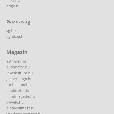
hirtv.hu
origo.hu
Gazdaság
vg.hu
agrokep.hu
Magazin
astronet.hu
automotor.hu
lakaskultura.hu
gamer.origo.hu
likebalaton.hu
napidoktor.hu
mindmegette.hu
travelo.hu
dietaesfitnesz.hu
vitorlazasmagazin.hu