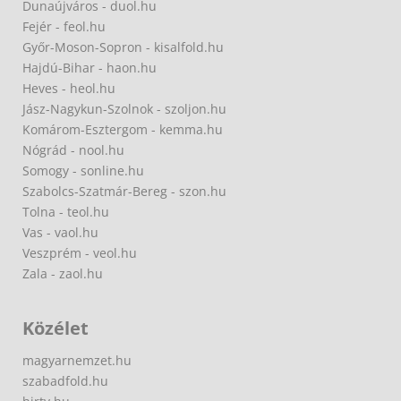
Dunaújváros - duol.hu
Fejér - feol.hu
Győr-Moson-Sopron - kisalfold.hu
Hajdú-Bihar - haon.hu
Heves - heol.hu
Jász-Nagykun-Szolnok - szoljon.hu
Komárom-Esztergom - kemma.hu
Nógrád - nool.hu
Somogy - sonline.hu
Szabolcs-Szatmár-Bereg - szon.hu
Tolna - teol.hu
Vas - vaol.hu
Veszprém - veol.hu
Zala - zaol.hu
Közélet
magyarnemzet.hu
szabadfold.hu