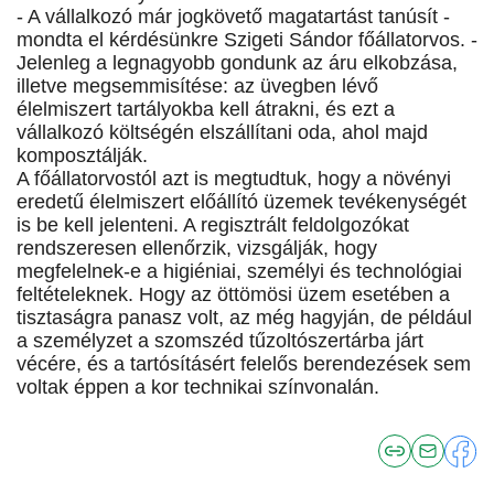
- A vállalkozó már jogkövető magatartást tanúsít -
mondta el kérdésünkre Szigeti Sándor főállatorvos. -
Jelenleg a legnagyobb gondunk az áru elkobzása,
illetve megsemmisítése: az üvegben lévő
élelmiszert tartályokba kell átrakni, és ezt a
vállalkozó költségén elszállítani oda, ahol majd
komposztálják.
A főállatorvostól azt is megtudtuk, hogy a növényi
eredetű élelmiszert előállító üzemek tevékenységét
is be kell jelenteni. A regisztrált feldolgozókat
rendszeresen ellenőrzik, vizsgálják, hogy
megfelelnek-e a higiéniai, személyi és technológiai
feltételeknek. Hogy az öttömösi üzem esetében a
tisztaságra panasz volt, az még hagyján, de például
a személyzet a szomszéd tűzoltószertárba járt
vécére, és a tartósításért felelős berendezések sem
voltak éppen a kor technikai színvonalán.