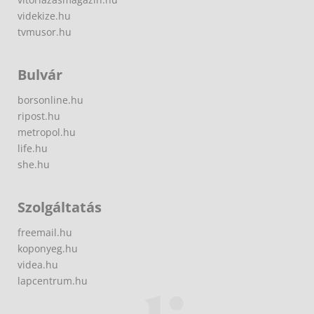
videkize.hu
tvmusor.hu
Bulvár
borsonline.hu
ripost.hu
metropol.hu
life.hu
she.hu
Szolgáltatás
freemail.hu
koponyeg.hu
videa.hu
lapcentrum.hu