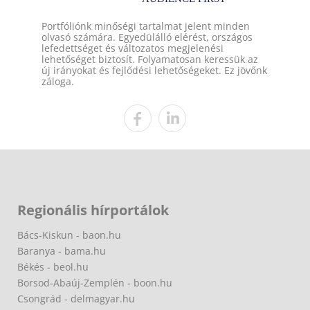
Portfóliónk minőségi tartalmat jelent minden
olvasó számára. Egyedülálló elérést, országos
lefedettséget és változatos megjelenési
lehetőséget biztosít. Folyamatosan keressük az
új irányokat és fejlődési lehetőségeket. Ez jövőnk
záloga.
Regionális hírportálok
Bács-Kiskun - baon.hu
Baranya - bama.hu
Békés - beol.hu
Borsod-Abaúj-Zemplén - boon.hu
Csongrád - delmagyar.hu