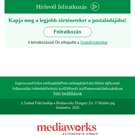
Hírlevél feliratkozás
Kapja meg a legjobb történeteket a postaládájába!
Feliratkozás
A feliratkozással Ön elfogadta a
Szabályzatunkat
Impresszum
Online médiaajánlat
Print médiaajánlat
Adatvédelmi tájékoztató
Felhasználási feltételek
Hirdetési ászf
Előfizetői ászf
Partnereink
Játékszabályzat
Süti beállítások
A Szabad Föld kiadója a Mediaworks Hungary Zrt. © Minden jog
fenntartva. 2026