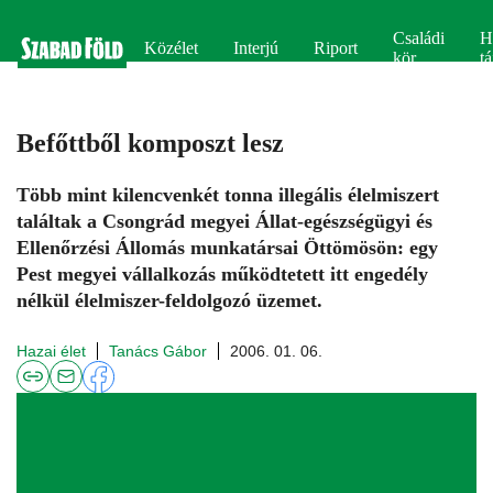
Családi
H
Közélet
Interjú
Riport
kör
tá
Befőttből komposzt lesz
Több mint kilencvenkét tonna illegális élelmiszert
találtak a Csongrád megyei Állat-egészségügyi és
Ellenőrzési Állomás munkatársai Öttömösön: egy
Pest megyei vállalkozás működtetett itt engedély
nélkül élelmiszer-feldolgozó üzemet.
Hazai élet
Tanács Gábor
2006. 01. 06.