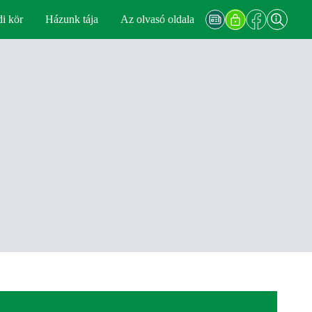
di kör
Házunk tája
Az olvasó oldala