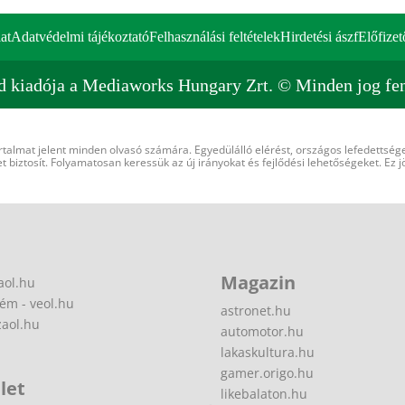
at
Adatvédelmi tájékoztató
Felhasználási feltételek
Hirdetési ászf
Előfizet
d kiadója a Mediaworks Hungary Zrt. © Minden jog fen
rtalmat jelent minden olvasó számára. Egyedülálló elérést, országos lefedettsége
 biztosít. Folyamatosan keressük az új irányokat és fejlődési lehetőségeket. Ez j
Magazin
aol.hu
ém - veol.hu
astronet.hu
zaol.hu
automotor.hu
lakaskultura.hu
gamer.origo.hu
let
likebalaton.hu