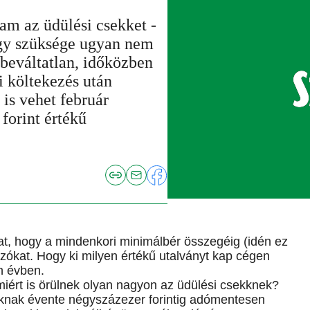
am az üdülési csekket -
gy szüksége ugyan nem
 beváltatlan, időközben
i költekezés után
 is vehet február
forint értékű
at, hogy a mindenkori minimálbér összegéig (idén ez
gozókat. Hogy ki milyen értékű utalványt kap cégen
en évben.
miért is örülnek olyan nagyon az üdülési csekknek?
óknak évente négyszázezer forintig adómentesen