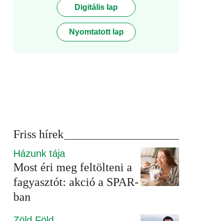
Digitális lap
Nyomtatott lap
Friss hírek
Házunk tája
Most éri meg feltölteni a
fagyasztót: akció a SPAR-
ban
Zöld Föld