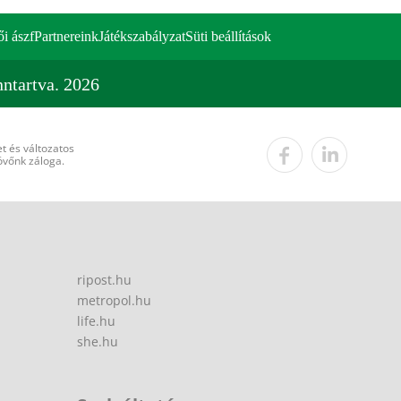
ői ászf
Partnereink
Játékszabályzat
Süti beállítások
ntartva. 2026
t és változatos
övőnk záloga.
ripost.hu
metropol.hu
life.hu
she.hu