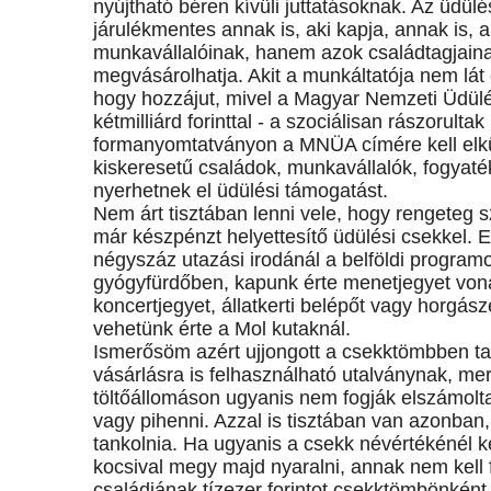
nyújtható béren kívüli juttatásoknak. Az üdül
járulékmentes annak is, aki kapja, annak is, 
munkavállalóinak, hanem azok családtagjaina
megvásárolhatja. Akit a munkáltatója nem lát
hogy hozzájut, mivel a Magyar Nemzeti Üdülé
kétmilliárd forinttal - a szociálisan rászorul
formanyomtatványon a MNÜA címére kell elkü
kiskeresetű családok, munkavállalók, fogyat
nyerhetnek el üdülési támogatást.
Nem árt tisztában lenni vele, hogy rengeteg s
már készpénzt helyettesítő üdülési csekkel. 
négyszáz utazási irodánál a belföldi program
gyógyfürdőben, kapunk érte menetjegyet vonat
koncertjegyet, állatkerti belépőt vagy horgász
vehetünk érte a Mol kutaknál.
Ismerősöm azért ujjongott a csekktömbben tal
vásárlásra is felhasználható utalványnak, mer
töltőállomáson ugyanis nem fogják elszámolta
vagy pihenni. Azzal is tisztában van azonban,
tankolnia. Ha ugyanis a csekk névértékénél k
kocsival megy majd nyaralni, annak nem kell 
családjának tízezer forintot csekktömbönkén