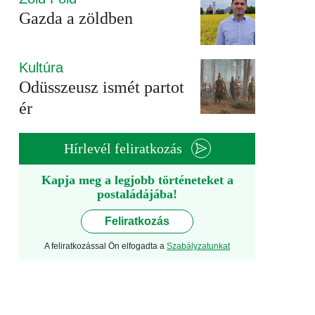
Gazda a zöldben
Kultúra
Odüsszeusz ismét partot
ér
Hírlevél feliratkozás
Kapja meg a legjobb történeteket a
postaládájába!
Feliratkozás
A feliratkozással Ön elfogadta a
Szabályzatunkat