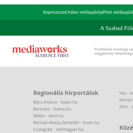
Impresszum
Online médiaajánlat
Print médiaajánl
A Szabad Föl
Portfóliónk minőségi ta
megjelenési lehetőséget
Regionális hírportálok
Vas - v
Veszpr
Bács-Kiskun - baon.hu
Zala - 
Baranya - bama.hu
Békés - beol.hu
Borsod-Abaúj-Zemplén - boon.hu
Közé
Csongrád - delmagyar.hu