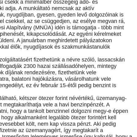
ési csekk a minimálbér összegéig adó- és
aki adja. A munkáltató nemcsak az aktív
k, nyugdíjban, gyesen, gyeden levő dolgozóinak is
 el csekkel, az se csüggedjen, az esélye megvan rá,
si Alapítvány (MNÜA) idén is támogatja - több mint
tak pihenését, kikapcsolódását. Az egyéni kérelmeket
ldeni. A januárban meghirdetett pályázatokon
ékkal élők, nyugdíjasok és szakmunkástanulók
zolgáltatásért fizethetünk a névre szóló, lassacskán
Elfogadják 2300 hazai szállásadóhelyen, mintegy
ok díjának rendezésére, fizethetünk vele
ra, balatoni hajókázásra, vásárolhatunk vele
engedélyt, ez év február 15-étől pedig benzint is
álható, kétszer ötezer forint névértékű, üzemanyag-
t megtakaríthatja vele a havi benzinpénzét. A
tni, hogy a tankolt benzinnel dolgozni megy-e éppen
 hogy alkalmanként legalább ötezer forintért kell
evesebbet költ, nem kap vissza pénzt. Aki pedig
fizetnie az üzemanyagért, így megtakarít a
t. Ismerősöm leleményes ismerőse úgy kalkulál, hogy a