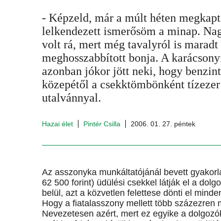
- Képzeld, már a múlt héten megkapt
lelkendezett ismerősöm a minap. Na
volt rá, mert még tavalyról is maradt
meghosszabbított bonja. A karácsony
azonban jókor jött neki, hogy benzint
közepétől a csekktömbönként tízezer 
utalvánnyal.
Hazai élet
Pintér Csilla
2006. 01. 27. péntek
Az asszonyka munkáltatójánál bevett gyakorl
62 500 forint) üdülési csekkel látják el a dol
belül, azt a közvetlen felettese dönti el mind
Hogy a fiatalasszony mellett több százezren 
Nevezetesen azért, mert ez egyike a dolgoz