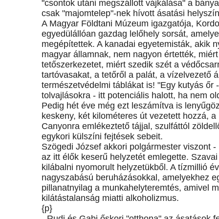
"csontok utáni megszállott vájkálása" a bányat
csak "majomtelep"-nek hívott ásatási helyszínr
A Magyar Földtani Múzeum igazgatója, Kordos 
egyedülállóan gazdag lelőhely sorsát, amelye
megépítettek. A kanadai egyetemisták, akik nya
magyar államnak, nem nagyon értették, miért 
tetőszerkezetet, miért szedik szét a védőcsarn
tartóvasakat, a tetőről a palát, a vízelvezető
természetvédelmi táblákat is! "Egy kutyás őr -
tolvajlásokra - itt potenciális halott, ha nem 
Pedig hét éve még ezt leszámítva is lenyűgöző
keskeny, két kilométeres út vezetett hozzá, a
Canyonra emlékeztető tájjal, szulfáttól zölde
egykori külszíni fejtések sebeit.
Szögedi József akkori polgármester viszont - 
az itt élők keserű helyzetét emlegette. Szava
kilábalni nyomorult helyzetükből. A tízmillió é
nagyszabású beruházásokkal, amelyekhez egy
pillanatnyilag a munkahelyteremtés, amivel 
kilátástalanság miatti alkoholizmus.
{p}
- Rudi és Gabi őskori "otthona" az ásatások 