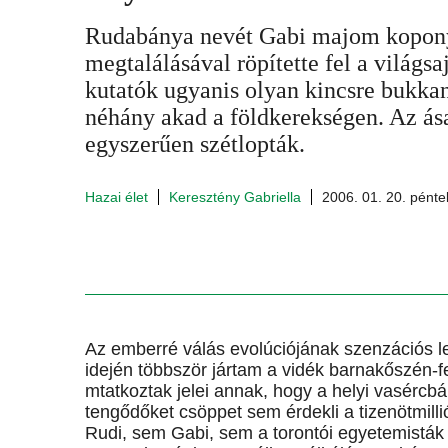
Rudabánya nevét Gabi majom kopon
megtalálásával röpítette fel a világs
kutatók ugyanis olyan kincsre bukkan
néhány akad a földkerekségen. Az ás
egyszerűen szétlopták.
Hazai élet
Keresztény Gabriella
2006. 01. 20. pénte
Az emberré válás evolúciójának szenzációs le
idején többször jártam a vidék barnakőszén-fe
mtatkoztak jelei annak, hogy a helyi vasérc
tengődőket csöppet sem érdekli a tizenötmi
Rudi, sem Gabi, sem a torontói egyetemisták