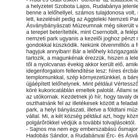
a helyzetet Szobota Lajos, Rudabánya jelenleg
benne a lelőhellyel, számos tulajdonosa volt
lett, kezelését pedig az Aggteleki Nemzeti P
Ásványbányászati Múzeumnak még sikerült va
a terepet beterítették, mint Csernobilt, a fel
nemzeti park ugyanis a kezelői joghoz pénzt 
gondokkal küszködik. Nekünk ötvenmilliós a 
hagyjuk annyiban! Bár a lelőhely közigazgatá
tartozik, a magunkénak érezzük, hiszen a lel
től a nyolcvanas évekig akkor került elő, ami
idegenforgalom fellendítése lesz: híres érc
templomunkkal, szép környezetünkkel, a bány
újjáépített lelőhelynek. Mint például Vértess
köré kukoricatáblán emeltek palotát. Állami 
az utókornak. Kezdetnek jó hír, hogy tavaly
oszthatnánk fel az illetékesek között a felad
park, a helyi bányászati, illetve a földtani mú
vállal. Mi, a két község például azt, hogy kö
polgárőrökkel védjük a további tolvajlásoktól.
- Sajnos ma nem egy emberszabású ősmajom, 
Hadobás Sándor, a Rudabányai Érc- és Ásván