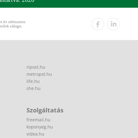
t és változatos
övőnk záloga.
ripost.hu
metropol.hu
life.hu
she.hu
Szolgáltatás
freemail.hu
koponyeg.hu
videa.hu