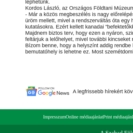
léphetünk.
Kordos László, az Országos Földtani Múzeum v
- Már a közös megbeszélés is nagy előrelépés
üröm mellett, mivel a rendszerváltás óta egy
kutatásokra. Ezért kellett kanadai "befektető
Majdnem biztos terv, hogy ezen a nyáron, s
feltárjuk a lelőhelyet, mivel további kincseket
Bízom benne, hogy a helyszínt addig rendbe h
bemutatóhely is lehetne ez. Most szemétdom
A legfrissebb hírekért kö
Impresszum
Online médiaajánlat
Print médiaajánl
A Szabad Föl