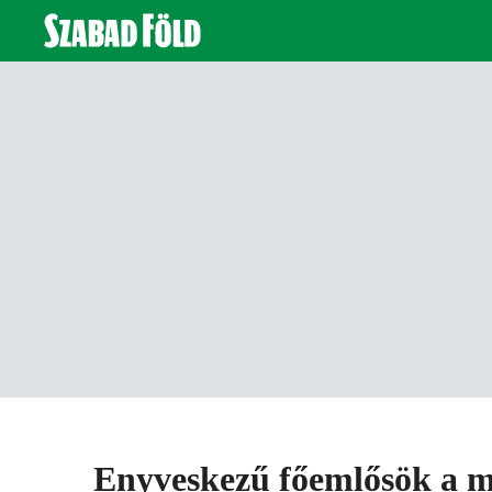
Enyveskezű főemlősök a 