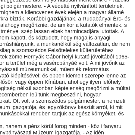
i polgármestere. - A védetté nyilvánított területnek,
, mígnem a kilencvenes évek elején a magyar államé
arkra bízták. Korábbi gazdájának, a Rudabányai Érc- és
lahogy megőriznie, de amikor a kutatók elmentek, s
építményei szép lassan ebek harmincadjára jutottak. A
nem kapott, és köztudott, hogy maga is anyagi
forráshiányunk, a munkanélküliség változatlan, de nem
silag a szomszédos Felsőtelekes külterületéhez
etek zöme Hernyák Gábor helyi kutató jóvoltából 1965-
kor a terület még a vasércbányáé volt. A mi jövőnk az
bányászati múzeumunkkal, műemlék református
ató kiépítésével; és ebben kiemelt szerepe lenne az
zőlősön vagy éppen Kínában, ahol egy ilyen lelőhely
segítség nélkül azonban képtelenség megőrizni a múltat
 decemberben leültünk megbeszélni, hogyan
atokat. Ott volt a szomszédos polgármester, a nemzeti
zeum igazgatója, és jegyzőkönyv készült arról, ki mit
zmunkásokkal rendben tartjuk az egész környéket, és
hanem a pénz körül forog minden - közli fanyarul
ybányászati Múzeum igazgatója. - Az idén