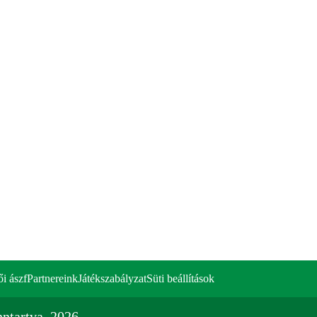
ői ászf
Partnereink
Játékszabályzat
Süti beállítások
ntartva. 2026