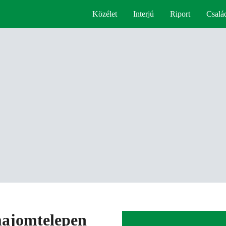
Közélet
Interjú
Riport
Csalá
majomtelepen