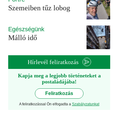
Szemeiben tűz lobog
Egészségünk
Málló idő
Hírlevél feliratkozás
Kapja meg a legjobb történeteket a
postaládájába!
Feliratkozás
A feliratkozással Ön elfogadta a
Szabályzatunkat