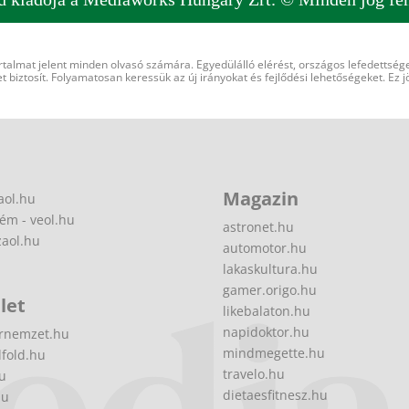
rtalmat jelent minden olvasó számára. Egyedülálló elérést, országos lefedettsége
 biztosít. Folyamatosan keressük az új irányokat és fejlődési lehetőségeket. Ez j
Magazin
aol.hu
ém - veol.hu
astronet.hu
zaol.hu
automotor.hu
lakaskultura.hu
gamer.origo.hu
let
likebalaton.hu
napidoktor.hu
rnemzet.hu
mindmegette.hu
fold.hu
travelo.hu
hu
dietaesfitnesz.hu
hu