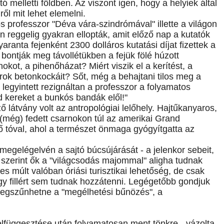
ó melletti földben. Az viszont igen, hogy a helyiek által
ől mit lehet elemelni.
professzor "Déva vára-szindrómával" illette a világon
n reggelig gyakran ellopták, amit előző nap a kutatók
ranta fejenként 2300 dolláros kutatási díjat fizettek a
bontják meg távollétükben a fejük fölé húzott
okot, a pihenőházat? Miért viszik el a kerítést, a
 árok betonkockáit? Sőt, még a behajtani tilos meg a
 legyintett rezignáltan a professzor a folyamatos
old kereket a bunkós bandák elől!"
 látvány volt az antropológiai lelőhely. Hajtűkanyaros,
 (még) fedett csarnokon túl az amerikai Grand
llő tóval, ahol a természet önmaga gyógyítgatta az
megelégelvén a sajtó búcsújárását - a jelenkor sebeit,
i szerint ők a "világcsodás majommal" aligha tudnak
ves múlt valóban óriási turisztikai lehetőség, de csak
 fillért sem tudnak hozzátenni. Legégetőbb gondjuk
megszűnhetne a "megélhetési bűnözés", a
felfüggesztése után folyamatosan ment tönkre - vázolta