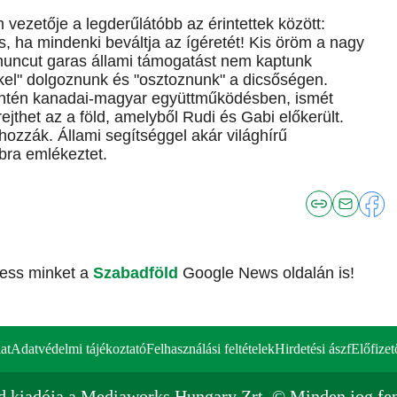
ezetője a legderűlátóbb az érintettek között:
, ha mindenki beváltja az ígéretét! Kis öröm a nagy
 huncut garas állami támogatást nem kaptunk
kkel" dolgoznunk és "osztoznunk" a dicsőségen.
zintén kanadai-magyar együttműködésben, ismét
 rejthet az a föld, amelyből Rudi és Gabi előkerült.
ozzák. Állami segítséggel akár világhírű
bra emlékeztet.
vess minket a
Szabadföld
Google News oldalán is!
at
Adatvédelmi tájékoztató
Felhasználási feltételek
Hirdetési ászf
Előfizet
d kiadója a Mediaworks Hungary Zrt. © Minden jog fen