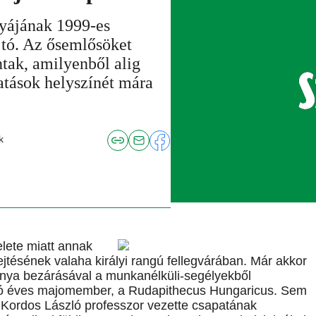
yájának 1999-es
ajtó. Az ősemlősöket
tak, amilyenből alig
atások helyszínét mára
k
lete miatt annak
jtésének valaha királyi rangú fellegvárában. Már akkor
bánya bezárásával a munkanélküli-segélyekből
llió éves majomember, a Rudapithecus Hungaricus. Sem
 Kordos László professzor vezette csapatának