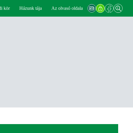
di kör
Házunk tája
Az olvasó oldala