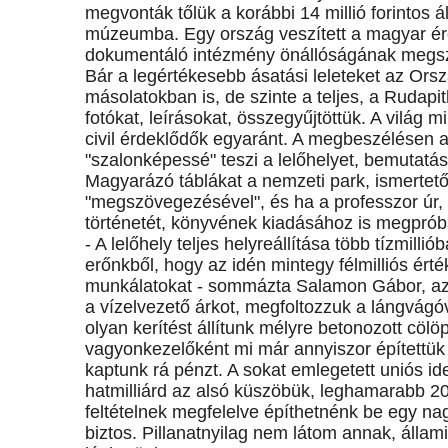
megvonták tőlük a korábbi 14 millió forintos 
múzeumba. Egy ország veszített a magyar ér
dokumentáló intézmény önállóságának megsz
Bár a legértékesebb ásatási leleteket az Ors
másolatokban is, de szinte a teljes, a Rudapi
fotókat, leírásokat, összegyűjtöttük. A világ 
civil érdeklődők egyaránt. A megbeszélésen az
"szalonképessé" teszi a lelőhelyet, bemutatá
Magyarázó táblákat a nemzeti park, ismertet
"megszövegezésével", és ha a professzor úr, 
történetét, könyvének kiadásához is megpróbá
- A lelőhely teljes helyreállítása több tízmilli
erőnkből, hogy az idén mintegy félmilliós ér
munkálatokat - sommázta Salamon Gábor, az 
a vízelvezető árkot, megfoltozzuk a lángvágó
olyan kerítést állítunk mélyre betonozott cöl
vagyonkezelőként mi már annyiszor építettük 
kaptunk rá pénzt. A sokat emlegetett uniós i
hatmilliárd az alsó küszöbük, leghamarabb 200
feltételnek megfelelve építhetnénk be egy n
biztos. Pillanatnyilag nem látom annak, áll