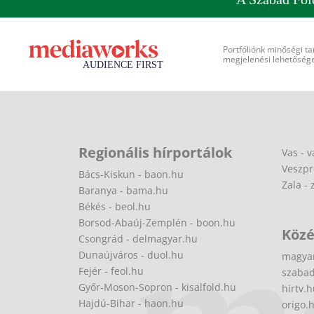
Portfóliónk minőségi ta
megjelenési lehetőséget
Regionális hírportálok
Vas - v
Veszpr
Bács-Kiskun - baon.hu
Zala - 
Baranya - bama.hu
Békés - beol.hu
Borsod-Abaúj-Zemplén - boon.hu
Közé
Csongrád - delmagyar.hu
Dunaújváros - duol.hu
magya
Fejér - feol.hu
szabad
Győr-Moson-Sopron - kisalfold.hu
hirtv.
Hajdú-Bihar - haon.hu
origo.