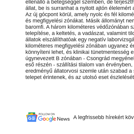
ellenálló a betegséggel szemben, de terjeszth
állat, be is surranhat a nyitott ajtón élelemért 
Az új gócpont körül, amely nyolc és fél kilomét
és megfigyelési zónákat. Másik állományt nem 
baromfi. A három kilométeres védőzónában szá
telepítése, a keltetés, a vadászat, valamint ti
állatok elszállíthatóak egy negatív laborvizsg
kilométeres megfigyelési zónában ugyanez érv
könnyíteni lehet, és klinikai tünetmentesség e
úgynevezett B zónában - Csongrád megyének
eső részén - szállítási tilalom van érvényben,
eredményű állatorvosi szemle után szabad a s
telepet érintenek, és az utolsó eset észlelés
A legfrissebb hírekért kö