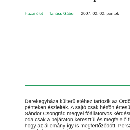
Hazai élet
Tanács Gábor
2007. 02. 02. péntek
Derekegyháza külterületéhez tartozik az Örd
pénteken észlelték. A sajtó csak hétfőn értesül
Sándor Csongrád megyei főállatorvos kérdésün
oda csak a bejáraton keresztül és megfelelő fe
hogy az állomány így is megfertőződött. Pers