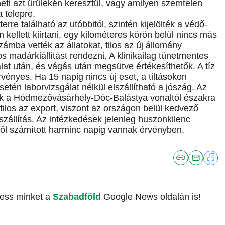
eti azt ürülékén keresztül, vagy amilyen szemtelen
a telepre.
erre található az utóbbitól, szintén kijelölték a védő-
kellett kiirtani, egy kilométeres körön belül nincs más
mba vették az állatokat, tilos az új állomány
los madárkiállítást rendezni. A klinikailag tünetmentes
álat után, és vágás után megsütve értékesíthetők. A tíz
ényes. Ha 15 napig nincs új eset, a tiltásokon
setén laborvizsgálat nélkül elszállítható a jószág. Az
 a Hódmezővásárhely-Dóc-Balástya vonaltól északra
 tilos az export, viszont az országon belül kedvező
zállítás. Az intézkedések jelenleg huszonkilenc
étől számított harminc napig vannak érvényben.
vess minket a
Szabadföld
Google News oldalán is!