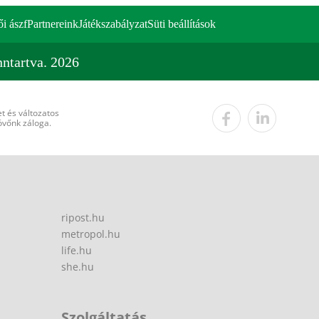
ői ászf
Partnereink
Játékszabályzat
Süti beállítások
ntartva. 2026
t és változatos
övőnk záloga.
ripost.hu
metropol.hu
life.hu
she.hu
Szolgáltatás