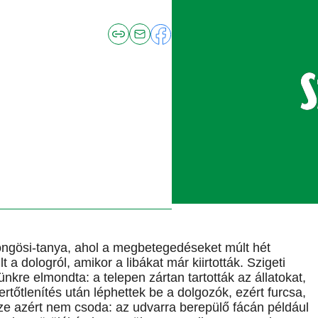
öngösi-tanya, ahol a megbetegedéseket múlt hét
t a dologról, amikor a libákat már kiirtották. Szigeti
kre elmondta: a telepen zártan tartották az állatokat,
rtőtlenítés után léphettek be a dolgozók, ezért furcsa,
ze azért nem csoda: az udvarra berepülő fácán például