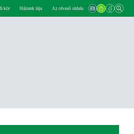
di kör
Házunk tája
Az olvasó oldala