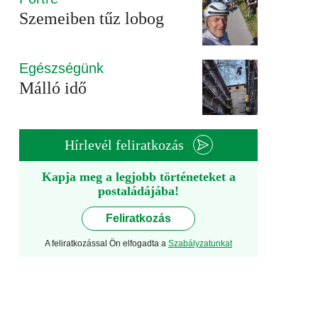
Szemeiben tűz lobog
Egészségünk
Málló idő
Hírlevél feliratkozás
Kapja meg a legjobb történeteket a
postaládájába!
Feliratkozás
A feliratkozással Ön elfogadta a
Szabályzatunkat