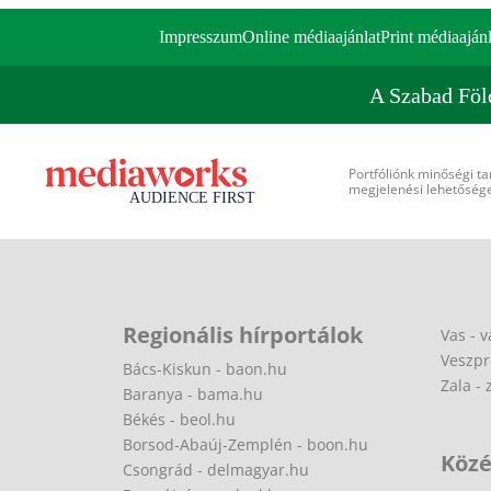
Impresszum
Online médiaajánlat
Print médiaajánl
A Szabad Föl
Portfóliónk minőségi ta
megjelenési lehetőséget
Regionális hírportálok
Vas - v
Veszpr
Bács-Kiskun - baon.hu
Zala - 
Baranya - bama.hu
Békés - beol.hu
Borsod-Abaúj-Zemplén - boon.hu
Közé
Csongrád - delmagyar.hu