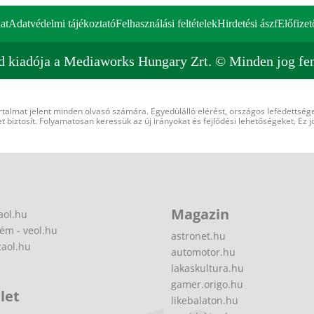
at
Adatvédelmi tájékoztató
Felhasználási feltételek
Hirdetési ászf
Előfizet
d kiadója a Mediaworks Hungary Zrt. © Minden jog fen
rtalmat jelent minden olvasó számára. Egyedülálló elérést, országos lefedettsége
 biztosít. Folyamatosan keressük az új irányokat és fejlődési lehetőségeket. Ez j
Magazin
aol.hu
ém - veol.hu
astronet.hu
zaol.hu
automotor.hu
lakaskultura.hu
gamer.origo.hu
let
likebalaton.hu