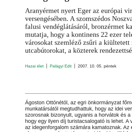
Aranyérmet nyert Eger az európai vi
versengésében. A szomszédos Noszvaj
falusi vendéglátásáról, bronzérmet ka
mutatja, hogy a kontinens 22 ezer tel
városokat szemléző zsűri a kiültetet
utcabútorokat, a közterek rendezettsé
Hazai élet
Palágyi Edit
2007. 10. 05. péntek
Ágoston Ottónétól, az egri önkormányzat főm
munkatársától megtudhattuk, hogy az idei ve
szorosnak bizonyult, ugyanis a horvátok és a 
hogy egy ilyen díj turistacsalogató is lehet. A 
az idegenforgalom számára kamatoznak. Az e