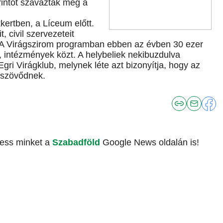
rintot szavaztak meg a
kertben, a Líceum előtt.
, civil szervezeteit
. A Virágszirom programban ebben az évben 30 ezer
, intézmények közt. A helybeliek nekibuzdulva
ri Virágklub, melynek léte azt bizonyítja, hogy az
s szövődnek.
vess minket a
Szabadföld
Google News oldalán is!