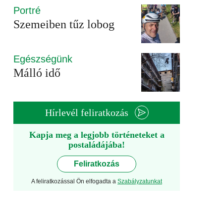
Portré
Szemeiben tűz lobog
Egészségünk
Málló idő
Hírlevél feliratkozás
Kapja meg a legjobb történeteket a
postaládájába!
Feliratkozás
A feliratkozással Ön elfogadta a
Szabályzatunkat