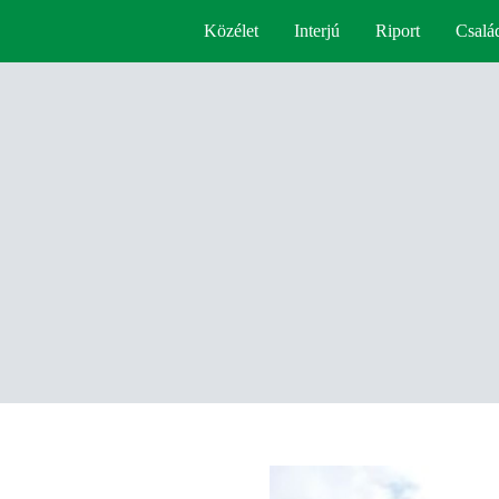
Közélet
Interjú
Riport
Csalá