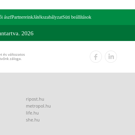
ői ászf
Partnereink
Játékszabályzat
Süti beállítások
ntartva. 2026
t és változatos
övőnk záloga.
ripost.hu
metropol.hu
life.hu
she.hu