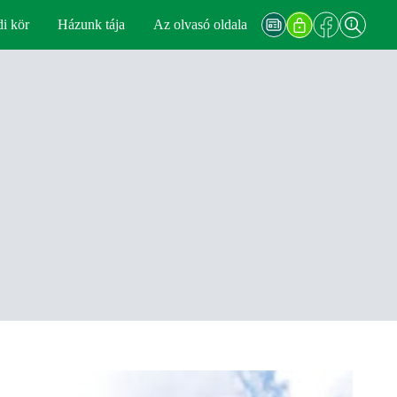
di kör
Házunk tája
Az olvasó oldala