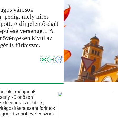
rágos városok
 pedig, mely híres
pott. A díj jelentőségét
epülése versengett. A
t növényeken kívül az
gét is fürkészte.
érnöki irodájának
rseny különösen
szlovének is rájöttek,
virágosításra szánt forintok
griek tizenöt éve vesznek