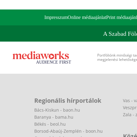
Impresszum
Online médiaajánlat
Print médiaajánl
A Szabad Föl
Portfóliónk minőségi ta
megjelenési lehetőséget
Regionális hírportálok
Vas - v
Veszpr
Bács-Kiskun - baon.hu
Zala - 
Baranya - bama.hu
Békés - beol.hu
Borsod-Abaúj-Zemplén - boon.hu
Közé