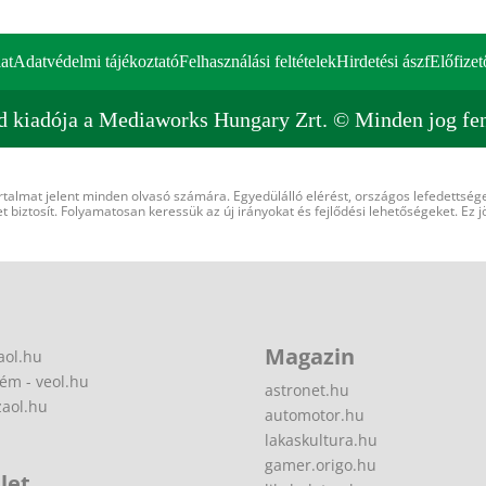
at
Adatvédelmi tájékoztató
Felhasználási feltételek
Hirdetési ászf
Előfizet
d kiadója a Mediaworks Hungary Zrt. © Minden jog fen
rtalmat jelent minden olvasó számára. Egyedülálló elérést, országos lefedettsége
 biztosít. Folyamatosan keressük az új irányokat és fejlődési lehetőségeket. Ez j
Magazin
aol.hu
ém - veol.hu
astronet.hu
zaol.hu
automotor.hu
lakaskultura.hu
gamer.origo.hu
let