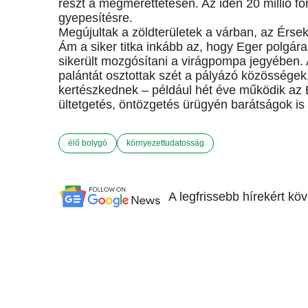
részt a megmérettetésen. Az idén 20 millió fo
gyepesítésre.
Megújultak a zöldterületek a várban, az Érsek
Ám a siker titka inkább az, hogy Eger polgárait
sikerült mozgósítani a virágpompa jegyében
palántát osztottak szét a pályázó közösségek
kertészkednek – például hét éve működik az Eg
ültetgetés, öntözgetés ürügyén barátságok i
élő bolygó
környezettudatosság
A legfrissebb hírekért kö