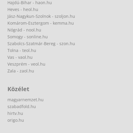
Hajdú-Bihar - haon.hu
Heves - heol.hu
Jász-Nagykun-Szolnok - szoljon.hu
Komárom-Esztergom - kemma.hu
Nógrád - nool.hu
Somogy - sonline.hu
Szabolcs-Szatmár-Bereg - szon.hu
Tolna - teol.hu
Vas - vaol.hu
Veszprém - veol.hu
Zala - zaol.hu
Közélet
magyarnemzet.hu
szabadfold.hu
hirtv.hu
origo.hu