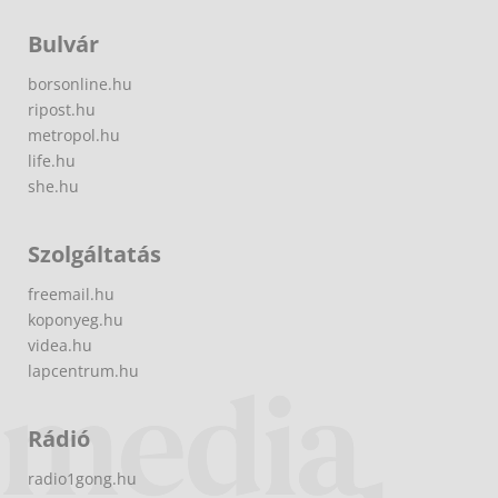
Bulvár
borsonline.hu
ripost.hu
metropol.hu
life.hu
she.hu
Szolgáltatás
freemail.hu
koponyeg.hu
videa.hu
lapcentrum.hu
Rádió
radio1gong.hu