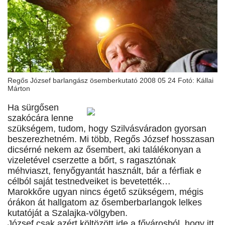
Regős József barlangász ösemberkutató 2008 05 24 Fotó: Kállai
Márton
Ha sürgősen
szakócára lenne
szükségem, tudom, hogy Szilvásváradon gyorsan
beszerezhetném. Mi több, Regős József hosszasan
dicsérné nekem az ősembert, aki találékonyan a
vizeletével cserzette a bőrt, s ragasztónak
méhviaszt, fenyőgyantát használt, bár a férfiak e
célból saját testnedveiket is bevetették…
Marokkőre ugyan nincs égető szükségem, mégis
órákon át hallgatom az ősemberbarlangok lelkes
kutatóját a Szalajka-völgyben.
József csak azért költözött ide a fővárosból, hogy itt