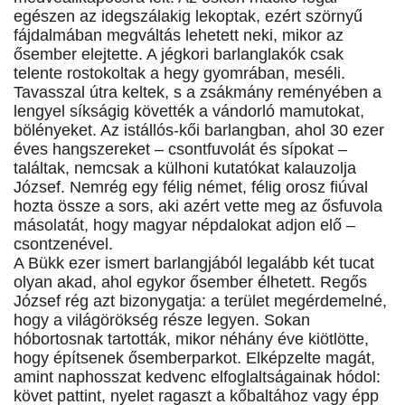
egészen az idegszálakig lekoptak, ezért szörnyű
fájdalmában megváltás lehetett neki, mikor az
ősember elejtette. A jégkori barlanglakók csak
telente rostokoltak a hegy gyomrában, meséli.
Tavasszal útra keltek, s a zsákmány reményében a
lengyel síkságig követték a vándorló mamutokat,
bölényeket. Az istállós-kői barlangban, ahol 30 ezer
éves hangszereket – csontfuvolát és sípokat –
találtak, nemcsak a külhoni kutatókat kalauzolja
József. Nemrég egy félig német, félig orosz fiúval
hozta össze a sors, aki azért vette meg az ősfuvola
másolatát, hogy magyar népdalokat adjon elő –
csontzenével.
A Bükk ezer ismert barlangjából legalább két tucat
olyan akad, ahol egykor ősember élhetett. Regős
József rég azt bizonygatja: a terület megérdemelné,
hogy a világörökség része legyen. Sokan
hóbortosnak tartották, mikor néhány éve kiötlötte,
hogy építsenek ősemberparkot. Elképzelte magát,
amint naphosszat kedvenc elfoglaltságainak hódol:
követ pattint, nyelet ragaszt a kőbaltához vagy épp