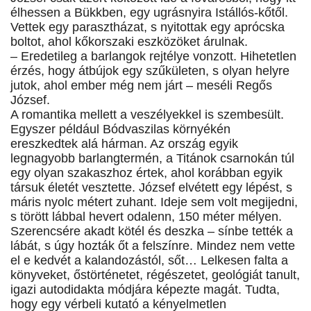
élhessen a Bükkben, egy ugrásnyira Istállós-kőtől.
Vettek egy parasztházat, s nyitottak egy aprócska
boltot, ahol kőkorszaki eszközöket árulnak.
– Eredetileg a barlangok rejtélye vonzott. Hihetetlen
érzés, hogy átbújok egy szűkületen, s olyan helyre
jutok, ahol ember még nem járt – meséli Regős
József.
A romantika mellett a veszélyekkel is szembesült.
Egyszer például Bódvaszilas környékén
ereszkedtek alá hárman. Az ország egyik
legnagyobb barlangtermén, a Titánok csarnokán túl
egy olyan szakaszhoz értek, ahol korábban egyik
társuk életét vesztette. József elvétett egy lépést, s
máris nyolc métert zuhant. Ideje sem volt megijedni,
s törött lábbal hevert odalenn, 150 méter mélyen.
Szerencsére akadt kötél és deszka – sínbe tették a
lábát, s úgy hozták őt a felszínre. Mindez nem vette
el e kedvét a kalandozástól, sőt… Lelkesen falta a
könyveket, őstörténetet, régészetet, geológiát tanult,
igazi autodidakta módjára képezte magát. Tudta,
hogy egy vérbeli kutató a kényelmetlen