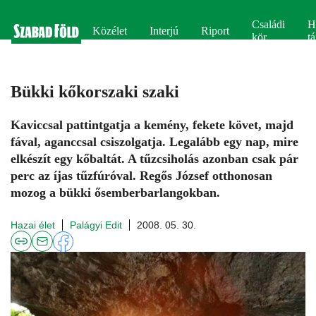
Családi
H
Közélet
Interjú
Riport
kör
tá
Bükki kőkorszaki szaki
Kaviccsal pattintgatja a kemény, fekete követ, majd
fával, aganccsal csiszolgatja. Legalább egy nap, mire
elkészít egy kőbaltát. A tűzcsiholás azonban csak pár
perc az íjas tűzfúróval. Regős József otthonosan
mozog a bükki ősemberbarlangokban.
Hazai élet
Palágyi Edit
2008. 05. 30.