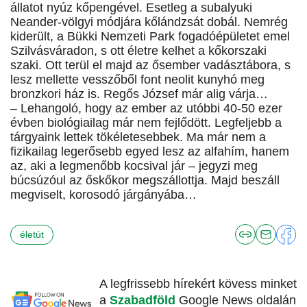
állatot nyúz kőpengével. Esetleg a subalyuki
Neander-völgyi módjára kőlándzsát dobál. Nemrég
kiderült, a Bükki Nemzeti Park fogadóépületet emel
Szilvásváradon, s ott életre kelhet a kőkorszaki
szaki. Ott terül el majd az ősember vadásztábora, s
lesz mellette vesszőből font neolit kunyhó meg
bronzkori ház is. Regős József már alig várja…
– Lehangoló, hogy az ember az utóbbi 40-50 ezer
évben biológiailag már nem fejlődött. Legfeljebb a
tárgyaink lettek tökéletesebbek. Ma már nem a
fizikailag legerősebb egyed lesz az alfahím, hanem
az, aki a legmenőbb kocsival jár – jegyzi meg
búcsúzóul az őskőkor megszállottja. Majd beszáll
megviselt, korosodó járgányába…
életút
A legfrissebb hírekért kövess minket
a
Szabadföld
Google News oldalán