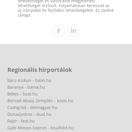
lefedettséget és változatos megjelenési
lehetőséget biztosít. Folyamatosan keressük az
új irányokat és fejlődési lehetőségeket. Ez jövőnk
záloga.
Regionális hírportálok
Bács-Kiskun - baon.hu
Baranya - bama.hu
Békés - beol.hu
Borsod-Abaúj-Zemplén - boon.hu
Csongrád - delmagyar.hu
Dunaújváros - duol.hu
Fejér - feol.hu
Győr-Moson-Sopron - kisalfold.hu