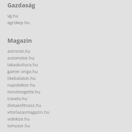
Gazdaság
vg.hu
agrokep.hu
Magazin
astronet.hu
automotor.hu
lakaskultura.hu
gamer.origo.hu
likebalaton.hu
napidoktor.hu
mindmegette.hu
travelo.hu
dietaesfitnesz.hu
vitorlazasmagazin.hu
videkize.hu
tvmusor.hu