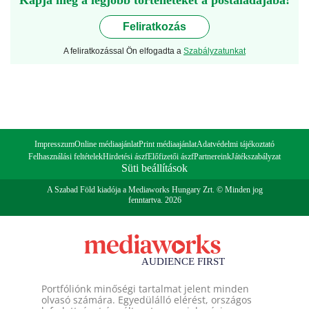
Kapja meg a legjobb történeteket a postaládájába!
Feliratkozás
A feliratkozással Ön elfogadta a
Szabályzatunkat
Impresszum
Online médiaajánlat
Print médiaajánlat
Adatvédelmi tájékoztató
Felhasználási feltételek
Hirdetési ászf
Előfizetői ászf
Partnereink
Játékszabályzat
Süti beállítások
A Szabad Föld kiadója a Mediaworks Hungary Zrt. © Minden jog
fenntartva. 2026
Portfóliónk minőségi tartalmat jelent minden
olvasó számára. Egyedülálló elérést, országos