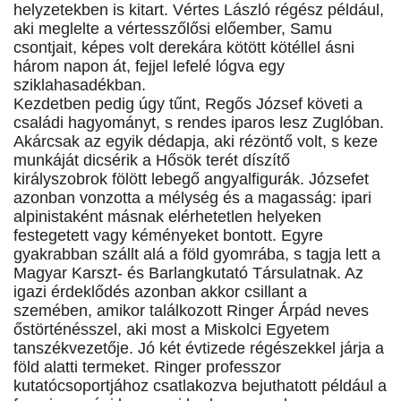
helyzetekben is kitart. Vértes László régész például,
aki meglelte a vértesszőlősi előember, Samu
csontjait, képes volt derekára kötött kötéllel ásni
három napon át, fejjel lefelé lógva egy
sziklahasadékban.
Kezdetben pedig úgy tűnt, Regős József követi a
családi hagyományt, s rendes iparos lesz Zuglóban.
Akárcsak az egyik dédapja, aki rézöntő volt, s keze
munkáját dicsérik a Hősök terét díszítő
királyszobrok fölött lebegő angyalfigurák. Józsefet
azonban vonzotta a mélység és a magasság: ipari
alpinistaként másnak elérhetetlen helyeken
festegetett vagy kéményeket bontott. Egyre
gyakrabban szállt alá a föld gyomrába, s tagja lett a
Magyar Karszt- és Barlangkutató Társulatnak. Az
igazi érdeklődés azonban akkor csillant a
szemében, amikor találkozott Ringer Árpád neves
őstörténésszel, aki most a Miskolci Egyetem
tanszékvezetője. Jó két évtizede régészekkel járja a
föld alatti termeket. Ringer professzor
kutatócsoportjához csatlakozva bejuthatott például a