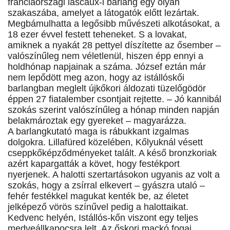
franciaországi lascaux-i barlang egy olyan
szakaszába, amelyet a látogatók előtt lezártak.
Megbámulhatta a legősibb művészeti alkotásokat, a
18 ezer évvel festett teheneket. S a lovakat,
amiknek a nyakát 28 pettyel díszítette az ősember –
valószínűleg nem véletlenül, hiszen épp ennyi a
holdhónap napjainak a száma. József eztán már
nem lepődött meg azon, hogy az istállóskői
barlangban meglelt újkőkori áldozati tüzelőgödör
éppen 27 fiatalember csontjait rejtette. – Jó kannibál
szokás szerint valószínűleg a hónap minden napján
belakmároztak egy gyereket – magyarázza.
A barlangkutató maga is rábukkant izgalmas
dolgokra. Lillafüred közelében, Kőlyuknál vésett
cseppkőképződményeket talált. A késő bronzkoriak
azért kapargatták a követ, hogy festékport
nyerjenek. A halotti szertartásokon ugyanis az volt a
szokás, hogy a zsírral elkevert – gyászra utaló –
fehér festékkel magukat kenték be, az életet
jelképező vörös színűvel pedig a halottaikat.
Kedvenc helyén, Istállós-kőn viszont egy teljes
medveállkapocsra lelt. Az őskori mackó fogai