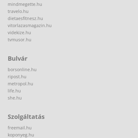
mindmegette.hu
travelo.hu
dietaesfitnesz.hu
vitorlazasmagazin.hu
videkize.hu
tvmusor.hu
Bulvár
borsonline.hu
ripost.hu
metropol.hu
life.hu
she.hu
Szolgáltatás
freemail.hu
koponyeg.hu