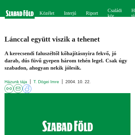
Családi
H
Közélet
Interjú
Riport
kör
tá
Lánccal együtt viszik a tehenet
A kerecsendi faluszéltől kőhajításnyira fekvő, jó
darab, dús füvű gyepen három tehén legel. Csak úgy
szabadon, ahogyan nekik jólesik.
Házunk tája
T. Dögei Imre
2004. 10. 22.