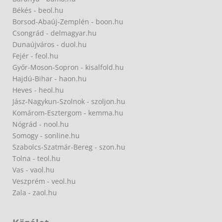
Békés - beol.hu
Borsod-Abaúj-Zemplén - boon.hu
Csongrád - delmagyar.hu
Dunaújváros - duol.hu
Fejér - feol.hu
Győr-Moson-Sopron - kisalfold.hu
Hajdú-Bihar - haon.hu
Heves - heol.hu
Jász-Nagykun-Szolnok - szoljon.hu
Komárom-Esztergom - kemma.hu
Nógrád - nool.hu
Somogy - sonline.hu
Szabolcs-Szatmár-Bereg - szon.hu
Tolna - teol.hu
Vas - vaol.hu
Veszprém - veol.hu
Zala - zaol.hu