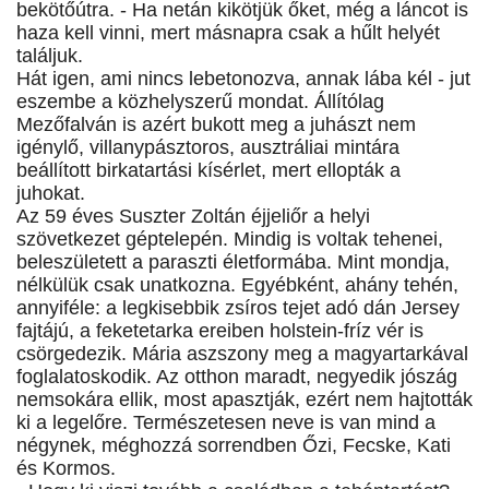
bekötőútra. - Ha netán kikötjük őket, még a láncot is
haza kell vinni, mert másnapra csak a hűlt helyét
találjuk.
Hát igen, ami nincs lebetonozva, annak lába kél - jut
eszembe a közhelyszerű mondat. Állítólag
Mezőfalván is azért bukott meg a juhászt nem
igénylő, villanypásztoros, ausztráliai mintára
beállított birkatartási kísérlet, mert ellopták a
juhokat.
Az 59 éves Suszter Zoltán éjjeliőr a helyi
szövetkezet géptelepén. Mindig is voltak tehenei,
beleszületett a paraszti életformába. Mint mondja,
nélkülük csak unatkozna. Egyébként, ahány tehén,
annyiféle: a legkisebbik zsíros tejet adó dán Jersey
fajtájú, a feketetarka ereiben holstein-fríz vér is
csörgedezik. Mária aszszony meg a magyartarkával
foglalatoskodik. Az otthon maradt, negyedik jószág
nemsokára ellik, most apasztják, ezért nem hajtották
ki a legelőre. Természetesen neve is van mind a
négynek, méghozzá sorrendben Őzi, Fecske, Kati
és Kormos.