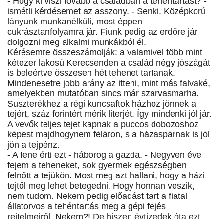
- Hogy ki viszi tovább a családban a tehéntartást? -
ismétli kérdésemet az asszony. - Senki. Középkorú
lányunk munkanélküli, most éppen
cukrásztanfolyamra jár. Fiunk pedig az erdőre jár
dolgozni meg alkalmi munkákból él.
Kérésemre összeszámolják: a valamivel több mint
kétezer lakosú Kerecsenden a család négy jószágát
is beleértve összesen hét tehenet tartanak.
Mindenesetre jobb arány az itteni, mint más falvaké,
amelyekben mutatóban sincs már szarvasmarha.
Suszterékhez a régi kuncsaftok házhoz jönnek a
tejért, száz forintért mérik literjét. Így mindenki jól jár.
A vevők teljes tejet kapnak a puccos dobozoshoz
képest majdhogynem féláron, s a házaspárnak is jól
jön a tejpénz.
- A fene érti ezt - háborog a gazda. - Negyven éve
fejem a teheneket, sok gyermek egészségben
felnőtt a tejükön. Most meg azt hallani, hogy a házi
tejtől meg lehet betegedni. Hogy honnan veszik,
nem tudom. Nekem pedig előadást tart a fiatal
állatorvos a tehéntartás meg a gépi fejés
rejtelmeiről. Nekem?! De hiszen évtizedek óta ezt