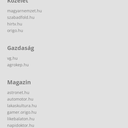
Közélet
magyarnemzet.hu
szabadfold.hu
hirtv.hu
origo.hu
Gazdaság
vg.hu
agrokep.hu
Magazin
astronet.hu
automotor.hu
lakaskultura.hu
gamer.origo.hu
likebalaton.hu
napidoktor.hu