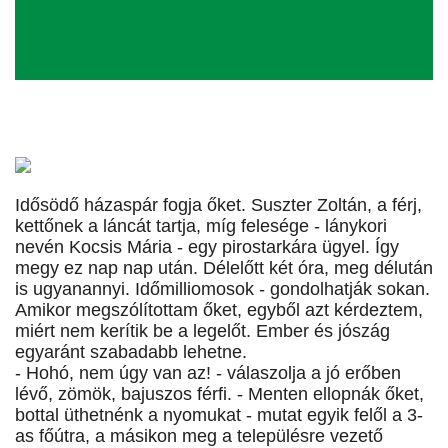
Idősödő házaspár fogja őket. Suszter Zoltán, a férj,
kettőnek a láncát tartja, míg felesége - lánykori
nevén Kocsis Mária - egy pirostarkára ügyel. Így
megy ez nap nap után. Délelőtt két óra, meg délután
is ugyanannyi. Időmilliomosok - gondolhatják sokan.
Amikor megszólítottam őket, egyből azt kérdeztem,
miért nem kerítik be a legelőt. Ember és jószág
egyaránt szabadabb lehetne.
- Hohó, nem úgy van az! - válaszolja a jó erőben
lévő, zömök, bajuszos férfi. - Menten ellopnák őket,
bottal üthetnénk a nyomukat - mutat egyik felől a 3-
as főútra, a másikon meg a településre vezető