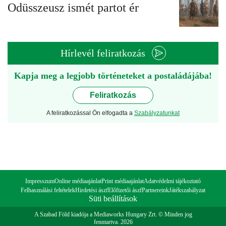
Odüsszeusz ismét partot ér
Hírlevél feliratkozás
Kapja meg a legjobb történeteket a postaládájába!
Feliratkozás
A feliratkozással Ön elfogadta a
Szabályzatunkat
Impresszum
Online médiaajánlat
Print médiaajánlat
Adatvédelmi tájékoztató
Felhasználási feltételek
Hirdetési ászf
Előfizetői ászf
Partnereink
Játékszabályzat
Süti beállítások
A Szabad Föld kiadója a Mediaworks Hungary Zrt. © Minden jog
fenntartva. 2026