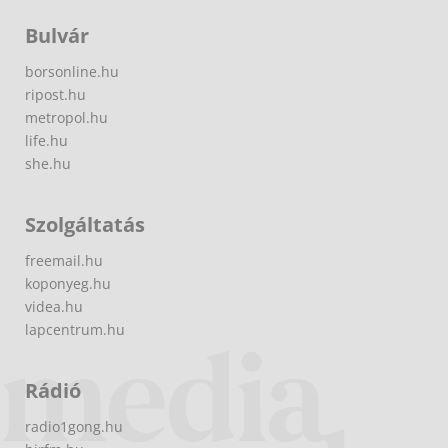
Bulvár
borsonline.hu
ripost.hu
metropol.hu
life.hu
she.hu
Szolgáltatás
freemail.hu
koponyeg.hu
videa.hu
lapcentrum.hu
Rádió
radio1gong.hu