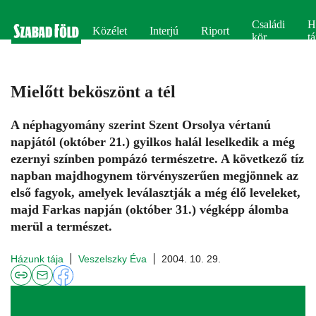
Családi
H
Közélet
Interjú
Riport
kör
tá
Mielőtt beköszönt a tél
A néphagyomány szerint Szent Orsolya vértanú
napjától (október 21.) gyilkos halál leselkedik a még
ezernyi színben pompázó természetre. A következő tíz
napban majdhogynem törvényszerűen megjönnek az
első fagyok, amelyek leválasztják a még élő leveleket,
majd Farkas napján (október 31.) végképp álomba
merül a természet.
Házunk tája
Veszelszky Éva
2004. 10. 29.