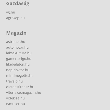
Gazdaság
vg.hu
agrokep.hu
Magazin
astronet.hu
automotor.hu
lakaskultura.hu
gamer.origo.hu
likebalaton.hu
napidoktor.hu
mindmegette.hu
travelo.hu
dietaesfitnesz.hu
vitorlazasmagazin.hu
videkize.hu
tvmusor.hu