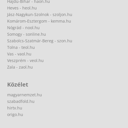
Hajdú-Bihar - haon.hu
Heves - heol.hu
Jász-Nagykun-Szolnok - szoljon.hu
Komárom-Esztergom - kemma.hu
Nógrád - nool.hu
Somogy - sonline.hu
Szabolcs-Szatmár-Bereg - szon.hu
Tolna - teol.hu
Vas - vaol.hu
Veszprém - veol.hu
Zala - zaol.hu
Közélet
magyarnemzet.hu
szabadfold.hu
hirtv.hu
origo.hu