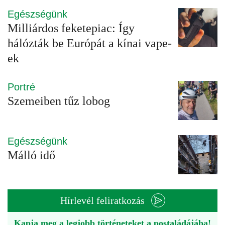
Egészségünk
Milliárdos feketepiac: Így
hálózták be Európát a kínai vape-
ek
Portré
Szemeiben tűz lobog
Egészségünk
Málló idő
Hírlevél feliratkozás
Kapja meg a legjobb történeteket a postaládájába!