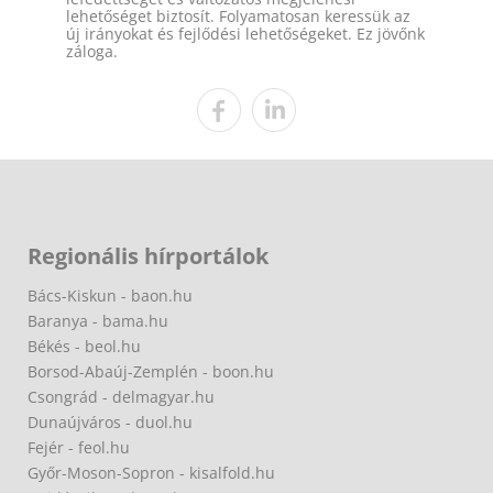
lehetőséget biztosít. Folyamatosan keressük az
új irányokat és fejlődési lehetőségeket. Ez jövőnk
záloga.
Regionális hírportálok
Bács-Kiskun - baon.hu
Baranya - bama.hu
Békés - beol.hu
Borsod-Abaúj-Zemplén - boon.hu
Csongrád - delmagyar.hu
Dunaújváros - duol.hu
Fejér - feol.hu
Győr-Moson-Sopron - kisalfold.hu