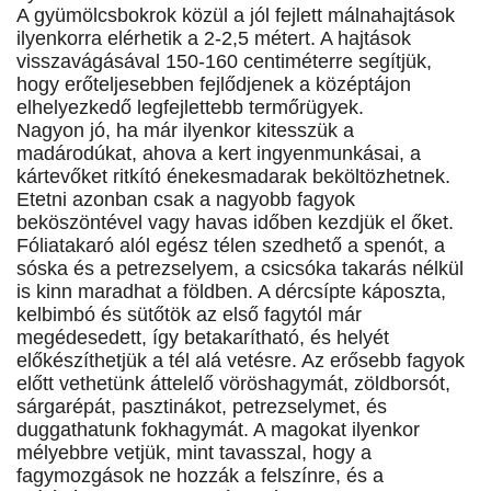
A gyümölcsbokrok közül a jól fejlett málnahajtások
ilyenkorra elérhetik a 2-2,5 métert. A hajtások
visszavágásával 150-160 centiméterre segítjük,
hogy erőteljesebben fejlődjenek a középtájon
elhelyezkedő legfejlettebb termőrügyek.
Nagyon jó, ha már ilyenkor kitesszük a
madárodúkat, ahova a kert ingyenmunkásai, a
kártevőket ritkító énekesmadarak beköltözhetnek.
Etetni azonban csak a nagyobb fagyok
beköszöntével vagy havas időben kezdjük el őket.
Fóliatakaró alól egész télen szedhető a spenót, a
sóska és a petrezselyem, a csicsóka takarás nélkül
is kinn maradhat a földben. A dércsípte káposzta,
kelbimbó és sütőtök az első fagytól már
megédesedett, így betakarítható, és helyét
előkészíthetjük a tél alá vetésre. Az erősebb fagyok
előtt vethetünk áttelelő vöröshagymát, zöldborsót,
sárgarépát, pasztinákot, petrezselymet, és
duggathatunk fokhagymát. A magokat ilyenkor
mélyebbre vetjük, mint tavasszal, hogy a
fagymozgások ne hozzák a felszínre, és a