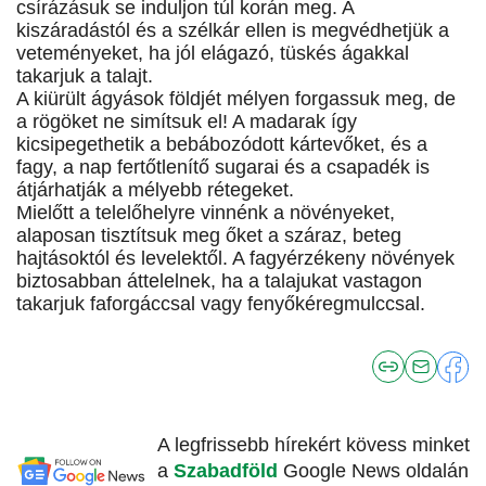
csírázásuk se induljon túl korán meg. A
kiszáradástól és a szélkár ellen is megvédhetjük a
veteményeket, ha jól elágazó, tüskés ágakkal
takarjuk a talajt.
A kiürült ágyások földjét mélyen forgassuk meg, de
a rögöket ne simítsuk el! A madarak így
kicsipegethetik a bebábozódott kártevőket, és a
fagy, a nap fertőtlenítő sugarai és a csapadék is
átjárhatják a mélyebb rétegeket.
Mielőtt a telelőhelyre vinnénk a növényeket,
alaposan tisztítsuk meg őket a száraz, beteg
hajtásoktól és levelektől. A fagyérzékeny növények
biztosabban áttelelnek, ha a talajukat vastagon
takarjuk faforgáccsal vagy fenyőkéregmulccsal.
A legfrissebb hírekért kövess minket
a
Szabadföld
Google News oldalán