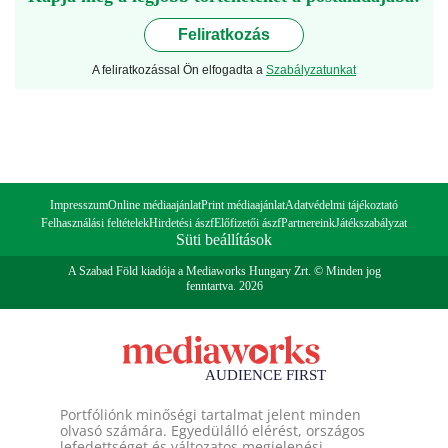
Feliratkozás
A feliratkozással Ön elfogadta a
Szabályzatunkat
Impresszum
Online médiaajánlat
Print médiaajánlat
Adatvédelmi tájékoztató
Felhasználási feltételek
Hirdetési ászf
Előfizetői ászf
Partnereink
Játékszabályzat
Süti beállítások
A Szabad Föld kiadója a Mediaworks Hungary Zrt. © Minden jog
fenntartva. 2026
Portfóliónk minőségi tartalmat jelent minden
olvasó számára. Egyedülálló elérést, országos
lefedettséget és változatos megjelenési