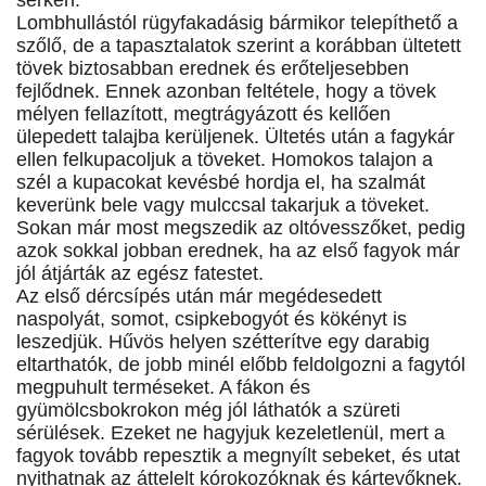
serken.
Lombhullástól rügyfakadásig bármikor telepíthető a
szőlő, de a tapasztalatok szerint a korábban ültetett
tövek biztosabban erednek és erőteljesebben
fejlődnek. Ennek azonban feltétele, hogy a tövek
mélyen fellazított, megtrágyázott és kellően
ülepedett talajba kerüljenek. Ültetés után a fagykár
ellen felkupacoljuk a töveket. Homokos talajon a
szél a kupacokat kevésbé hordja el, ha szalmát
keverünk bele vagy mulccsal takarjuk a töveket.
Sokan már most megszedik az oltóvesszőket, pedig
azok sokkal jobban erednek, ha az első fagyok már
jól átjárták az egész fatestet.
Az első dércsípés után már megédesedett
naspolyát, somot, csipkebogyót és kökényt is
leszedjük. Hűvös helyen szétterítve egy darabig
eltarthatók, de jobb minél előbb feldolgozni a fagytól
megpuhult terméseket. A fákon és
gyümölcsbokrokon még jól láthatók a szüreti
sérülések. Ezeket ne hagyjuk kezeletlenül, mert a
fagyok tovább repesztik a megnyílt sebeket, és utat
nyithatnak az áttelelt kórokozóknak és kártevőknek.