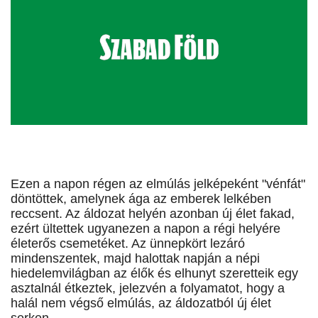
Ezen a napon régen az elmúlás jelképeként "vénfát"
döntöttek, amelynek ága az emberek lelkében
reccsent. Az áldozat helyén azonban új élet fakad,
ezért ültettek ugyanezen a napon a régi helyére
életerős csemetéket. Az ünnepkört lezáró
mindenszentek, majd halottak napján a népi
hiedelemvilágban az élők és elhunyt szeretteik egy
asztalnál étkeztek, jelezvén a folyamatot, hogy a
halál nem végső elmúlás, az áldozatból új élet