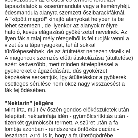
tapasztalatok a keserűmandula vagy a keményhéjú
édesmandula alanyra szemzett őszibarackfáknál.
A "köpött magról" kihajtó alanyokat helyben is be
lehet szemezni, de ilyenkor az alanyok mélyre
hatoló, kevés elágazású gyökérzetet nevelnek. Az
ilyen fák a talaj mély rétegeiből is fel tudják venni a
vizet és a tápanyagokat, tehát sokkal
tűrőképesebbek, de az átültetést nehezen viselik el.
A magoncok szemzés előtti átiskolázása (átültetése)
azért kedvezőbb, mert minden áttelepítéssel a
gyökereket elágazódására, dús gyökérzet
képzésére serkentjük, így átültetéskor a gyökerek
esetleges sérülése nem okoz nagy visszaesést a
fák fejlődésében.
"Nektarin" jeligére
Mint írta, múlt év őszén gondos előkészületek után
telepített nektarinfája idén - gyümölcsritkítás után -
tizenkét gyümölcsöt termett. A szüret után a fa
lombja azonban - rendszeres öntözés dacára -
leszáradt. Arról is ír, hogy a fa ültetőgödrébe