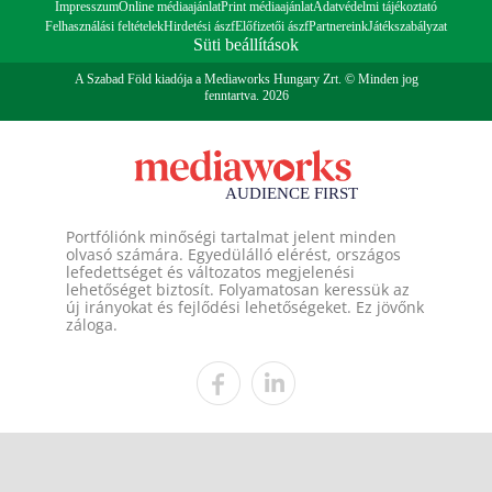
Impresszum
Online médiaajánlat
Print médiaajánlat
Adatvédelmi tájékoztató
Felhasználási feltételek
Hirdetési ászf
Előfizetői ászf
Partnereink
Játékszabályzat
Süti beállítások
A Szabad Föld kiadója a Mediaworks Hungary Zrt. © Minden jog
fenntartva. 2026
Portfóliónk minőségi tartalmat jelent minden
olvasó számára. Egyedülálló elérést, országos
lefedettséget és változatos megjelenési
lehetőséget biztosít. Folyamatosan keressük az
új irányokat és fejlődési lehetőségeket. Ez jövőnk
záloga.