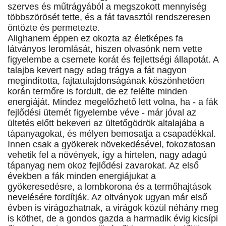
szerves és műtrágyából a megszokott mennyiség
többszörösét tette, és a fát tavasztól rendszeresen
öntözte és permetezte.
Alighanem éppen ez okozta az életképes fa
látványos leromlását, hiszen olvasónk nem vette
figyelembe a csemete korát és fejlettségi állapotát. A
talajba kevert nagy adag trágya a fát nagyon
megindította, fajtatulajdonságának köszönhetően
korán termőre is fordult, de ez felélte minden
energiáját. Mindez megelőzhető lett volna, ha - a fák
fejlődési ütemét figyelembe véve - már jóval az
ültetés előtt bekeveri az ültetőgödrök altalajába a
tápanyagokat, és mélyen bemosatja a csapadékkal.
Innen csak a gyökerek növekedésével, fokozatosan
vehetik fel a növények, így a hirtelen, nagy adagú
tápanyag nem okoz fejlődési zavarokat. Az első
években a fák minden energiájukat a
gyökeresedésre, a lombkorona és a termőhajtások
nevelésére fordítják. Az oltványok ugyan már első
évben is virágozhatnak, a virágok közül néhány meg
is köthet, de a gondos gazda a harmadik évig kicsípi