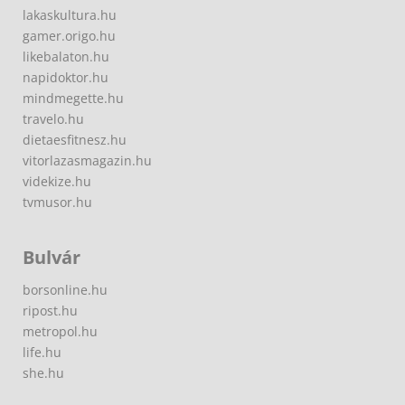
lakaskultura.hu
gamer.origo.hu
likebalaton.hu
napidoktor.hu
mindmegette.hu
travelo.hu
dietaesfitnesz.hu
vitorlazasmagazin.hu
videkize.hu
tvmusor.hu
Bulvár
borsonline.hu
ripost.hu
metropol.hu
life.hu
she.hu