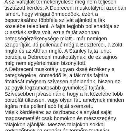
A szilvafajták termékenyülése még nem teljesen
tisztázott kérdés. A Debreceni muskotályról azonban
ismert, hogy virágai önmeddőek, ezért a
beporzásához többféle szilvát ajánlott a fák
közelébe telepíteni. A fajta legjobb pollenadója az
Olaszkék szilva volt, ezt a fajtát azonban -
betegségérzékenysége miatt - már nemigen
szaporítják. Jó pollenadó még a Besztercei, a Zöld
ringló és az Althan ringló. A Stanley fajta lehet
porzója a Debreceni muskotálynak, de ez sajnos
még nem egyértelműen bizonyított.
A Debreceni muskotály ugyan kissé érzékeny a
betegségekre, önmeddő is, a fák más fajtára
átoltását mégsem szívesen ajánlanánk, hiszen ez
az egyik legzamatosabb gyümölcsű fajtánk.
Szívesebben javasolnánk, hogy a fa közelébe több
porzófát ültessen, vagy olyan fát, amelynek minden
ágára más pollent adó fajtát szemzett.
Másik kérdésére: az őszibarack alanyául saját
magcsemetéjét csak homokon és mészszegény
talajokon ajánlják. Meszes talajokon sokkal
kedvezőbbek az eredési és termőre fordulási