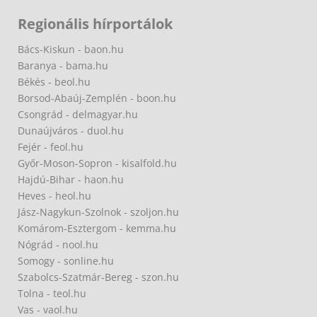
Regionális hírportálok
Bács-Kiskun - baon.hu
Baranya - bama.hu
Békés - beol.hu
Borsod-Abaúj-Zemplén - boon.hu
Csongrád - delmagyar.hu
Dunaújváros - duol.hu
Fejér - feol.hu
Győr-Moson-Sopron - kisalfold.hu
Hajdú-Bihar - haon.hu
Heves - heol.hu
Jász-Nagykun-Szolnok - szoljon.hu
Komárom-Esztergom - kemma.hu
Nógrád - nool.hu
Somogy - sonline.hu
Szabolcs-Szatmár-Bereg - szon.hu
Tolna - teol.hu
Vas - vaol.hu