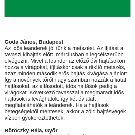
Goda János, Budapest
Az idős leanderek jól tűrik a metszést. Az ifjítást a
tavaszi kihajtás előtt, márciusban a legcélszerűbb
elvégezni. Mivel a leander az előző évi hajtásokon
hozza a virágokat, ifjításkor csak a ritkító metszés,
azaz minden második erős hajtás kivágása ajánlott.
Így a növények tőről nagy számban hozzák a fiatal
hajtásokat, az elfásodott, idős hajtások pedig a
virágokat. Következő tavasszal a megmaradt idős
hajtások is levághatók, így két év alatt
megfiatalíthatók a leánderek. Ha a hajtások
betegségektől mentesek, akkor a zöld hajtásvégek
vízben gyökereztethetők.
Böröczky Béla, Győr