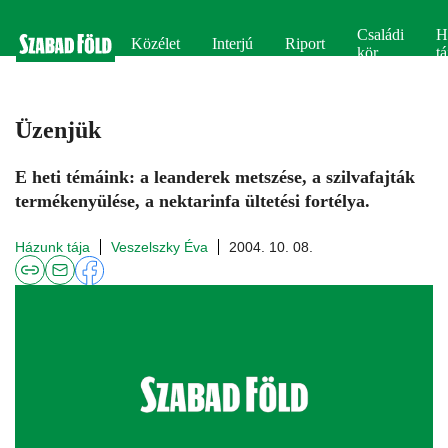
Családi
H
Közélet
Interjú
Riport
kör
tá
Üzenjük
E heti témáink: a leanderek metszése, a szilvafajták
termékenyülése, a nektarinfa ültetési fortélya.
Házunk tája
Veszelszky Éva
2004. 10. 08.