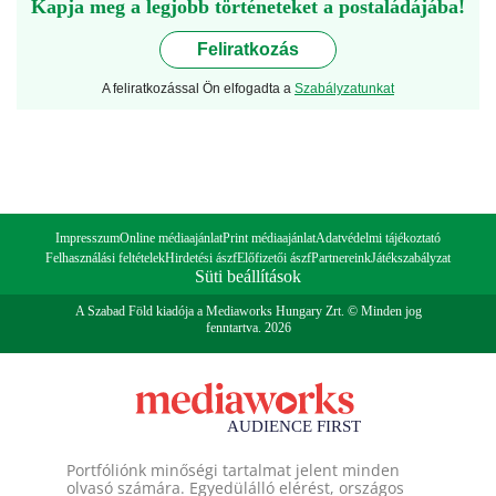
Kapja meg a legjobb történeteket a postaládájába!
Feliratkozás
A feliratkozással Ön elfogadta a
Szabályzatunkat
Impresszum
Online médiaajánlat
Print médiaajánlat
Adatvédelmi tájékoztató
Felhasználási feltételek
Hirdetési ászf
Előfizetői ászf
Partnereink
Játékszabályzat
Süti beállítások
A Szabad Föld kiadója a Mediaworks Hungary Zrt. © Minden jog
fenntartva. 2026
Portfóliónk minőségi tartalmat jelent minden
olvasó számára. Egyedülálló elérést, országos