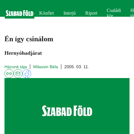
Családi
H
Közélet
Interjú
Riport
kör
tá
Én így csinálom
Hernyóhadjárat
Házunk tája
Milassin Béla
2005. 03. 11.