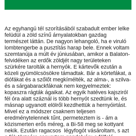
Az egyhangú tél szorításából szabadult ember lelke
felüdül a zöld színű árnyalatokban gazdag
természet láttán. De nagyon lehangoló, ha e viruló
lombtengerbe a pusztítás harap bele. Ennek voltam
szemtanúja a múlt év júniusában, amikor a Balaton-
felvidéken az erdők zöldjét nagy területeken
szürkére tarolták a hernyók. E kártevők ezután a
közeli gyümölcsösökre támadtak. Bár a körtefákat, a
diófákat és a szőlőt megkímélték, az alma-, a szilva-
és a sárgabarackfáknak nem kegyelmeztek:
kopaszra rágták ágaikat. Az egyik hatéves kajsziról
fél óra alatt száznál is több hernyót szedtünk le, és
másnap ugyanott elölről kezdhettük a hernyóirtást.
Mivel ez a módszer csaknem teljesen
eredménytelennek tűnt, permeteztem is - ám a
közismerten erős méreg, a Bi-58 meg se kottyant
nekik. Ezután ragacsos légyfogót vásároltam, s azt