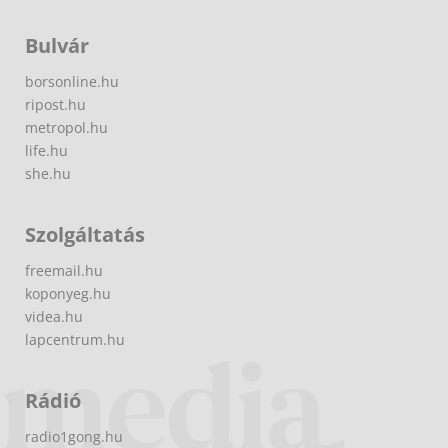
Bulvár
borsonline.hu
ripost.hu
metropol.hu
life.hu
she.hu
Szolgáltatás
freemail.hu
koponyeg.hu
videa.hu
lapcentrum.hu
Rádió
radio1gong.hu