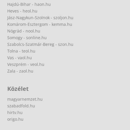
Hajdú-Bihar - haon.hu
Heves - heol.hu
Jász-Nagykun-Szolnok - szoljon.hu
Komárom-Esztergom - kemma.hu
Nógrád - nool.hu
Somogy - sonline.hu
Szabolcs-Szatmár-Bereg - szon.hu
Tolna - teol.hu
Vas - vaol.hu
Veszprém - veol.hu
Zala - zaol.hu
Közélet
magyarnemzet.hu
szabadfold.hu
hirtv.hu
origo.hu