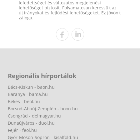
lefedettséget és változatos megjelenési
lehetőséget biztosít. Folyamatosan keressük az
új irányokat és fejlődési lehetőségeket. Ez jövőnk
záloga.
Regionális hírportálok
Bács-Kiskun - baon.hu
Baranya - bama.hu
Békés - beol.hu
Borsod-Abaúj-Zemplén - boon.hu
Csongrád - delmagyar.hu
Dunaújváros - duol.hu
Fejér - feol.hu
Győr-Moson-Sopron - kisalfold.hu