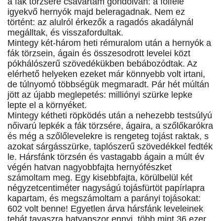
a fák törzsére csavartam gondolván: a fölfelé
igyekvő hernyók majd beleragadnak. Nem ez
történt: az alulról érkezők a ragadós akadálynál
megálltak, és visszafordultak.
Mintegy két-három heti rémuralom után a hernyók a
fák törzsein, ágain és összesodrott levelei közt
pókhálószerű szövedékükben bebábozódtak. Az
elérhető helyeken ezeket már könnyebb volt irtani,
de túlnyomó többségük megmaradt. Pár hét múltán
jött az újabb meglepetés: milliónyi szürke lepke
lepte el a környéket.
Mintegy kétheti röpködés után a nehezebb testsúlyú
nőivarú lepkék a fák törzsére, ágaira, a szőlőkarókra
és még a szőlőlevelekre is rengeteg tojást raktak, s
azokat sárgásszürke, taplószerű szövedékkel fedték
le. Hársfánk törzsén és vastagabb ágain a múlt év
végén hatvan nagyobbfajta hernyófészket
számoltam meg. Egy kisebbfajta, körülbelül két
négyzetcentiméter nagyságú tojásfürtöt papírlapra
kapartam, és megszámoltam a parányi tojásokat:
602 volt benne! Egyetlen árva hársfánk leveleinek
tehát tavaszra hatvanszor ennyi, több mint 36 ezer