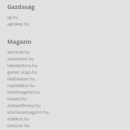
Gazdaság
vg.hu
agrokep.hu
Magazin
astronet.hu
automotor.hu
lakaskultura.hu
gamer.origo.hu
likebalaton.hu
napidoktor.hu
mindmegette.hu
travelo.hu
dietaesfitnesz.hu
vitorlazasmagazin.hu
videkize.hu
tvmusor.hu