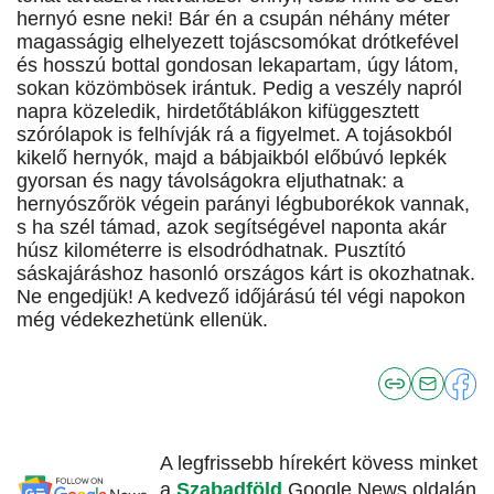
hernyó esne neki! Bár én a csupán néhány méter
magasságig elhelyezett tojáscsomókat drótkefével
és hosszú bottal gondosan lekapartam, úgy látom,
sokan közömbösek irántuk. Pedig a veszély napról
napra közeledik, hirdetőtáblákon kifüggesztett
szórólapok is felhívják rá a figyelmet. A tojásokból
kikelő hernyók, majd a bábjaikból előbúvó lepkék
gyorsan és nagy távolságokra eljuthatnak: a
hernyószőrök végein parányi légbuborékok vannak,
s ha szél támad, azok segítségével naponta akár
húsz kilométerre is elsodródhatnak. Pusztító
sáskajáráshoz hasonló országos kárt is okozhatnak.
Ne engedjük! A kedvező időjárású tél végi napokon
még védekezhetünk ellenük.
A legfrissebb hírekért kövess minket
a
Szabadföld
Google News oldalán