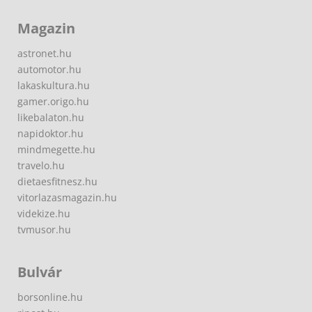
Magazin
astronet.hu
automotor.hu
lakaskultura.hu
gamer.origo.hu
likebalaton.hu
napidoktor.hu
mindmegette.hu
travelo.hu
dietaesfitnesz.hu
vitorlazasmagazin.hu
videkize.hu
tvmusor.hu
Bulvár
borsonline.hu