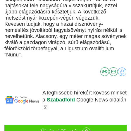
hajtásokat fele nagyságúra visszakurtítjuk, ezzel
újabb elágazódásra késztetjük. A következő
metszést nyár közepén-végén végezzük.
Kevesen tudják, hogy a hazai dísznövény-
nemesítés jóvoltából fagyalsövényt nyírás nélkül is
nevelhetünk. Alacsony, egy méter magas sövénynek
kiváló a gazdagon virágzó, sűrű elágazódású,
félörökzöld törpefagyal, a Ligustrum ovalifolium
"Nünü".
A legfrissebb hírekért kövess minket
a
Szabadföld
Google News oldalán
is!