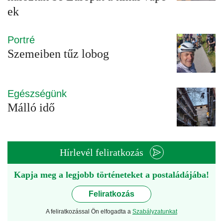
ek
Portré
Szemeiben tűz lobog
Egészségünk
Málló idő
Hírlevél feliratkozás
Kapja meg a legjobb történeteket a postaládájába!
Feliratkozás
A feliratkozással Ön elfogadta a
Szabályzatunkat