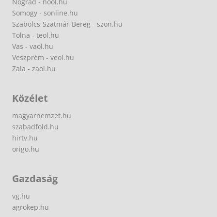
Nógrád - nool.hu
Somogy - sonline.hu
Szabolcs-Szatmár-Bereg - szon.hu
Tolna - teol.hu
Vas - vaol.hu
Veszprém - veol.hu
Zala - zaol.hu
Közélet
magyarnemzet.hu
szabadfold.hu
hirtv.hu
origo.hu
Gazdaság
vg.hu
agrokep.hu