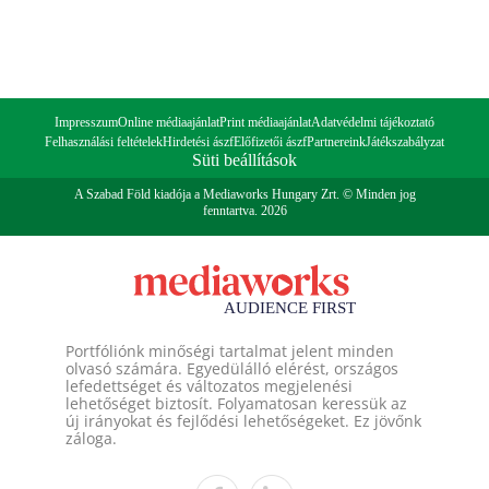
Impresszum
Online médiaajánlat
Print médiaajánlat
Adatvédelmi tájékoztató
Felhasználási feltételek
Hirdetési ászf
Előfizetői ászf
Partnereink
Játékszabályzat
Süti beállítások
A Szabad Föld kiadója a Mediaworks Hungary Zrt. © Minden jog
fenntartva. 2026
Portfóliónk minőségi tartalmat jelent minden
olvasó számára. Egyedülálló elérést, országos
lefedettséget és változatos megjelenési
lehetőséget biztosít. Folyamatosan keressük az
új irányokat és fejlődési lehetőségeket. Ez jövőnk
záloga.