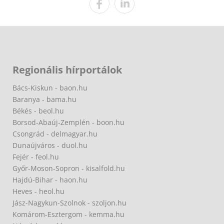
Regionális hírportálok
Bács-Kiskun - baon.hu
Baranya - bama.hu
Békés - beol.hu
Borsod-Abaúj-Zemplén - boon.hu
Csongrád - delmagyar.hu
Dunaújváros - duol.hu
Fejér - feol.hu
Győr-Moson-Sopron - kisalfold.hu
Hajdú-Bihar - haon.hu
Heves - heol.hu
Jász-Nagykun-Szolnok - szoljon.hu
Komárom-Esztergom - kemma.hu