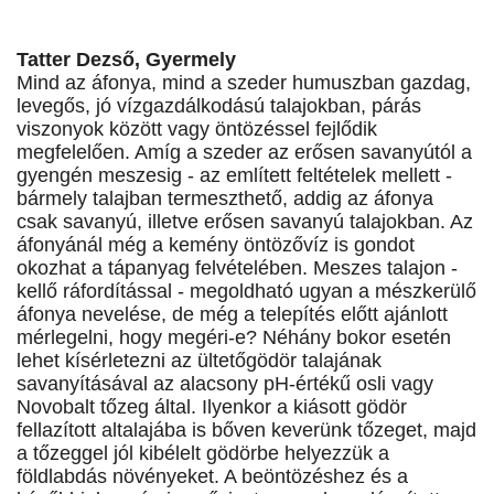
Tatter Dezső, Gyermely
Mind az áfonya, mind a szeder humuszban gazdag,
levegős, jó vízgazdálkodású talajokban, párás
viszonyok között vagy öntözéssel fejlődik
megfelelően. Amíg a szeder az erősen savanyútól a
gyengén meszesig - az említett feltételek mellett -
bármely talajban termeszthető, addig az áfonya
csak savanyú, illetve erősen savanyú talajokban. Az
áfonyánál még a kemény öntözővíz is gondot
okozhat a tápanyag felvételében. Meszes talajon -
kellő ráfordítással - megoldható ugyan a mészkerülő
áfonya nevelése, de még a telepítés előtt ajánlott
mérlegelni, hogy megéri-e? Néhány bokor esetén
lehet kísérletezni az ültetőgödör talajának
savanyításával az alacsony pH-értékű osli vagy
Novobalt tőzeg által. Ilyenkor a kiásott gödör
fellazított altalajába is bőven keverünk tőzeget, majd
a tőzeggel jól kibélelt gödörbe helyezzük a
földlabdás növényeket. A beöntözéshez és a