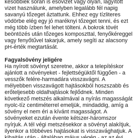
későbbiek során is esővizet vagy olyan, lágyított
vizet használunk, amelyben legalább fél napig
savanyú tőzeget áztattunk. Ehhez egy tízliteres
vödörbe elég egy jó maréknyi tőzeget tenni, és ezt
még több ízben fel lehet tölteni. A bokrok tövét
beöntözés után tőzeges komposzttal, fenyőkéreggel
vagy fenyőtűvel takarjuk, amely segíti az alacsony
pH-érték megtartását.
Fagyalsövény jeligére
Ha nyírott sövényt szeretne, akkor a telepítéskor
ajánlott a növényeket - fejlettségüktől függően - a
vesszők felére-harmadára visszavágni. A
mélyebben visszavágott hajtásokból hoszszabb és
erőteljesebb oldalhajtások fejlődnek. Minden
következő metszés alkalmával a nyírás magasságát
nyolc-tíz centiméterrel emeljük, mindaddig, amíg a
sövény el nem éri a kívánt magasságot. A
sövényeket ezután évente kétszer-háromszor
nyírjuk. A tél végi metszésekkor a sövényt alakítjuk,
ilyenkor a többéves hajtásokat is visszavághatjuk. A
kihajtás után - általában május végén - az az évi