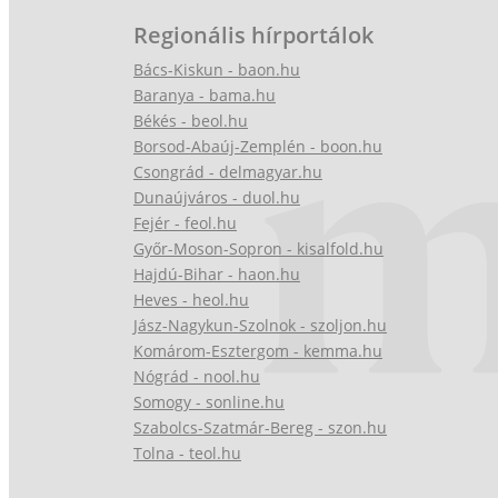
Regionális hírportálok
Bács-Kiskun - baon.hu
Baranya - bama.hu
Békés - beol.hu
Borsod-Abaúj-Zemplén - boon.hu
Csongrád - delmagyar.hu
Dunaújváros - duol.hu
Fejér - feol.hu
Győr-Moson-Sopron - kisalfold.hu
Hajdú-Bihar - haon.hu
Heves - heol.hu
Jász-Nagykun-Szolnok - szoljon.hu
Komárom-Esztergom - kemma.hu
Nógrád - nool.hu
Somogy - sonline.hu
Szabolcs-Szatmár-Bereg - szon.hu
Tolna - teol.hu