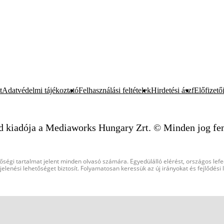
t
Adatvédelmi tájékoztató
Felhasználási feltételek
Hirdetési ászf
Előfizetői
d kiadója a Mediaworks Hungary Zrt. © Minden jog fen
őségi tartalmat jelent minden olvasó számára. Egyedülálló elérést, országos lef
elenési lehetőséget biztosít. Folyamatosan keressük az új irányokat és fejlődési