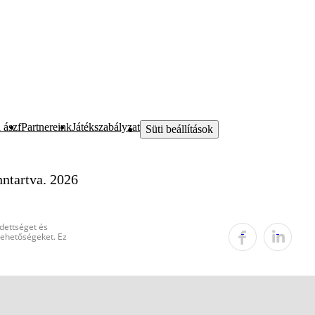
 ászf
Partnereink
Játékszabályzat
Süti beállítások
ntartva. 2026
edettséget és
 lehetőségeket. Ez