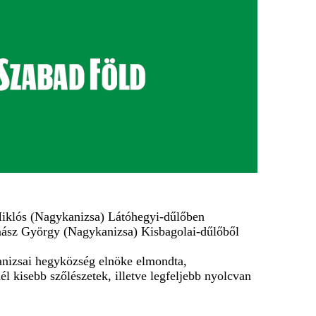
 Miklós (Nagykanizsa) Látóhegyi-dűlőben
amász György (Nagykanizsa) Kisbagolai-dűlőből
anizsai hegyközség elnöke elmondta,
l kisebb szőlészetek, illetve legfeljebb nyolcvan