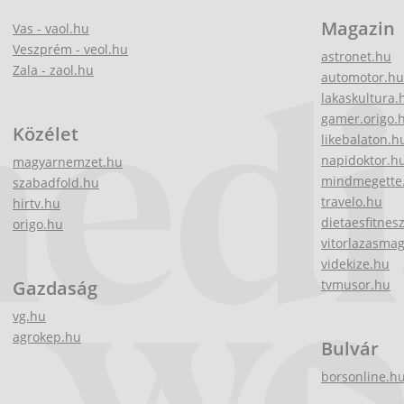
Magazin
Vas - vaol.hu
Veszprém - veol.hu
astronet.hu
Zala - zaol.hu
automotor.hu
lakaskultura.
gamer.origo.
Közélet
likebalaton.h
napidoktor.h
magyarnemzet.hu
mindmegette
szabadfold.hu
travelo.hu
hirtv.hu
dietaesfitnes
origo.hu
vitorlazasma
videkize.hu
Gazdaság
tvmusor.hu
vg.hu
agrokep.hu
Bulvár
borsonline.h