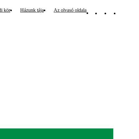
di kör
Házunk tája
Az olvasó oldala