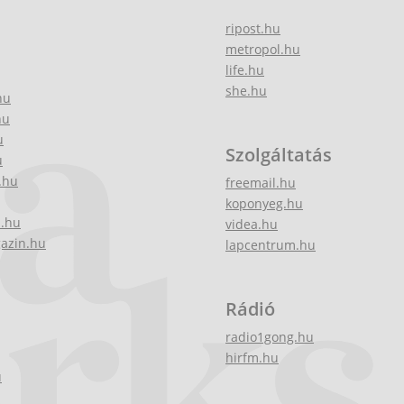
ripost.hu
metropol.hu
life.hu
she.hu
hu
hu
u
Szolgáltatás
u
.hu
freemail.hu
koponyeg.hu
z.hu
videa.hu
gazin.hu
lapcentrum.hu
Rádió
radio1gong.hu
hirfm.hu
u