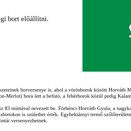
i bort előállítni.
észeteinek borversenye is, ahol a vörösborok között Horváth
n-Merlot) bora lett a befutó, a fehérborok közül pedig Kal
sz 83 mintával nevezett be. Förhénci Horváth Gyula, a nagyk
irtokon is születhet érték. Egyhektárnyi termő szőlőterületné
mintái versenyezhetnek.