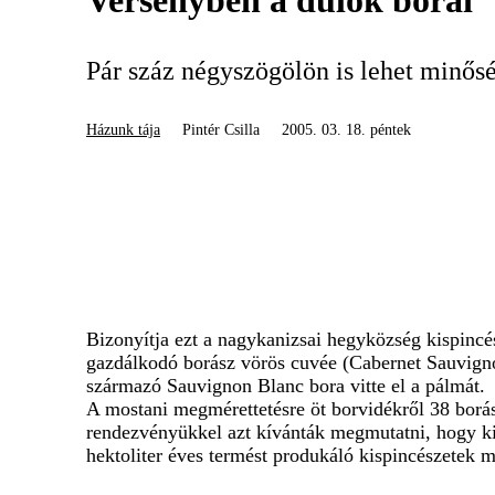
Versenyben a dűlők borai
Pár száz négyszögölön is lehet minőség
Házunk tája
Pintér Csilla
2005. 03. 18. péntek
Bizonyítja ezt a nagykanizsai hegyközség kispinc
gazdálkodó borász vörös cuvée (Cabernet Sauvigno
származó Sauvignon Blanc bora vitte el a pálmát.
A mostani megmérettetésre öt borvidékről 38 borá
rendezvényükkel azt kívánták megmutatni, hogy kisb
hektoliter éves termést produkáló kispincészetek 