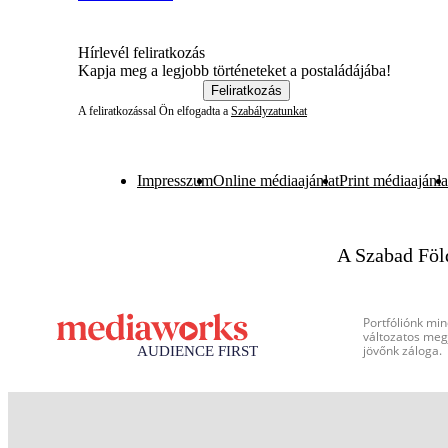
Hírlevél feliratkozás
Kapja meg a legjobb történeteket a postaládájába!
Feliratkozás
A feliratkozással Ön elfogadta a
Szabályzatunkat
Impresszum
Online médiaajánlat
Print médiaajánla
A Szabad Föl
Portfóliónk min
változatos megj
jövőnk záloga.