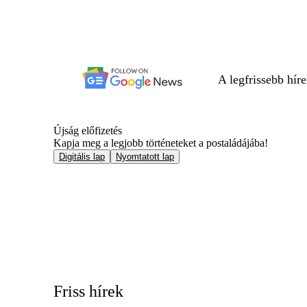
A legfrissebb hír
Újság előfizetés
Kapja meg a legjobb történeteket a postaládájába!
Digitális lap
Nyomtatott lap
Friss hírek