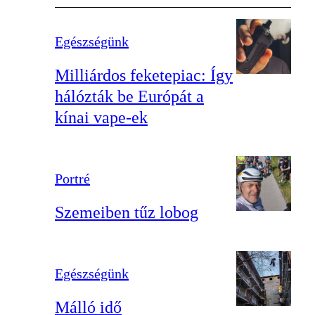
Egészségünk
Milliárdos feketepiac: Így
hálózták be Európát a
kínai vape-ek
Portré
Szemeiben tűz lobog
Egészségünk
Málló idő