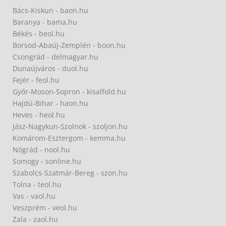
Bács-Kiskun - baon.hu
Baranya - bama.hu
Békés - beol.hu
Borsod-Abaúj-Zemplén - boon.hu
Csongrád - delmagyar.hu
Dunaújváros - duol.hu
Fejér - feol.hu
Győr-Moson-Sopron - kisalfold.hu
Hajdú-Bihar - haon.hu
Heves - heol.hu
Jász-Nagykun-Szolnok - szoljon.hu
Komárom-Esztergom - kemma.hu
Nógrád - nool.hu
Somogy - sonline.hu
Szabolcs-Szatmár-Bereg - szon.hu
Tolna - teol.hu
Vas - vaol.hu
Veszprém - veol.hu
Zala - zaol.hu