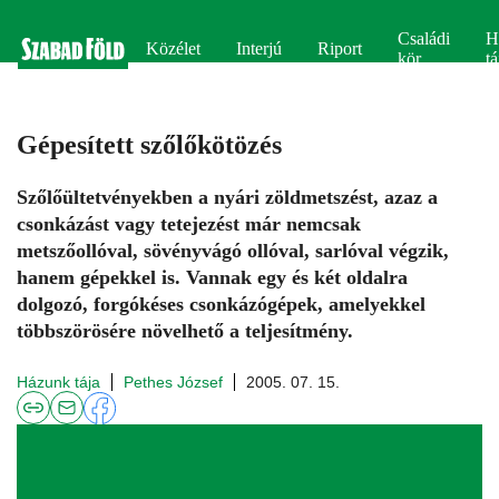
Családi
H
Közélet
Interjú
Riport
kör
tá
Gépesített szőlőkötözés
Szőlőültetvényekben a nyári zöldmetszést, azaz a
csonkázást vagy tetejezést már nemcsak
metszőollóval, sövényvágó ollóval, sarlóval végzik,
hanem gépekkel is. Vannak egy és két oldalra
dolgozó, forgókéses csonkázógépek, amelyekkel
többszörösére növelhető a teljesítmény.
Házunk tája
Pethes József
2005. 07. 15.