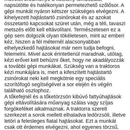
napsütötte és hatékonyan permetezhető szőlősor. A
gépi munkát nyáron kétszer szükséges elvégezni. A
kihelyezett hajtástartó zsinórokat és az azokat
összetartó kapcsokat szüret után, még a téli, tavaszi
metszés előtt kell eltávolítani. Természetesen ez a
gép sem dolgozik olyan tökéletesen, mint az emberi
kéz, hiszen a fél méternél alacsonyabban
elhelyezkedő hajtásokat már nem tudja befogni,
felemelni. Mivel azok érintetlenül maradnak, utólag,
kézi erővel kell behúzni őket, hogy ne akadályozzák
a további gépi munkákat. Szükség van a traktoros
kézi munkájára is, mert a kifeszített hajtástartó
zsinórokat neki kell megkötnie egy speciális
szorítófogó segítségével a sor elején és végén
található oszlophoz.
A tőkefejnél és a tőketörzsön kibúvó fattyúhajtások
gépi eltávolítására műanyag szálas vagy szíjas
forgókeféket alkalmaznak. A traktorra szerelt
szerkezet a sorok mellett elhaladva ledörzsöli, illetve
letöri a felesleges fiatal hajtásokat. Ezt a munkát
csak ott érdemes elvégezni, ahol egyenes törzsű,