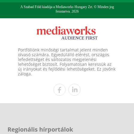
A Szabad Föld kiadója a Mediaworks Hungary Zrt. © Minden jog
fenntartva. 2026
Portfóliónk minőségi tartalmat jelent minden
olvasó számára. Egyedülálló elérést, országos
lefedettséget és változatos megjelenési
lehetőséget biztosít. Folyamatosan keressük az
új irányokat és fejlődési lehetőségeket. Ez jövőnk
záloga.
Regionális hírportálok