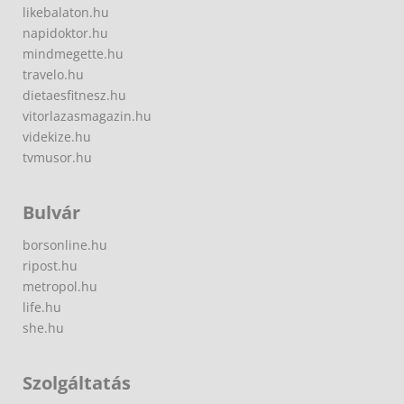
likebalaton.hu
napidoktor.hu
mindmegette.hu
travelo.hu
dietaesfitnesz.hu
vitorlazasmagazin.hu
videkize.hu
tvmusor.hu
Bulvár
borsonline.hu
ripost.hu
metropol.hu
life.hu
she.hu
Szolgáltatás