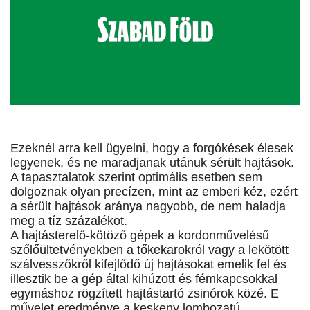
Ezeknél arra kell ügyelni, hogy a forgókések élesek
legyenek, és ne maradjanak utánuk sérült hajtások.
A tapasztalatok szerint optimális esetben sem
dolgoznak olyan precízen, mint az emberi kéz, ezért
a sérült hajtások aránya nagyobb, de nem haladja
meg a tíz százalékot.
A hajtásterelő-kötöző gépek a kordonművelésű
szőlőültetvényekben a tőkekarokról vagy a lekötött
szálvesszőkről kifejlődő új hajtásokat emelik fel és
illesztik be a gép által kihúzott és fémkapcsokkal
egymáshoz rögzített hajtástartó zsinórok közé. E
művelet eredménye a keskeny lombozatú,