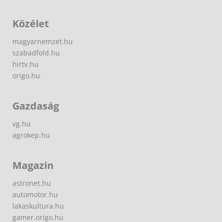
Közélet
magyarnemzet.hu
szabadfold.hu
hirtv.hu
origo.hu
Gazdaság
vg.hu
agrokep.hu
Magazin
astronet.hu
automotor.hu
lakaskultura.hu
gamer.origo.hu