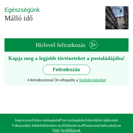
Egészségünk
Málló idő
Hírlevél feliratkozás
Kapja meg a legjobb történeteket a postaládájába!
Feliratkozás
A feliratkozással Ön elfogadta a
Szabályzatunkat
Impresszum
Online médiaajánlat
Print médiaajánlat
Adatvédelmi tájékoztató
Felhasználási feltételek
Hirdetési ászf
Előfizetői ászf
Partnereink
Játékszabályzat
Süti beállítások