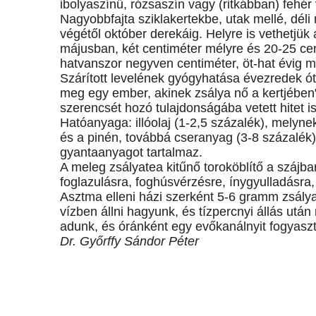
ibolyaszínű, rózsaszín vagy (ritkábban) fehér 
Nagyobbfajta sziklakertekbe, utak mellé, déli
végétől október derekáig. Helyre is vethetjük
májusban, két centiméter mélyre és 20-25 cen
hatvanszor negyven centiméter, öt-hat évig 
Szárított levelének gyógyhatása évezredek ót
meg egy ember, akinek zsálya nő a kertjében"
szerencsét hozó tulajdonságába vetett hitet is
Hatóanyaga: illóolaj (1-2,5 százalék), melynek
és a pinén, továbbá cseranyag (3-8 százalék)
gyantaanyagot tartalmaz.
A meleg zsályatea kitűnő toroköblítő a szájb
foglazulásra, foghúsvérzésre, ínygyulladásra
Asztma elleni házi szerként 5-6 gramm zsályale
vízben állni hagyunk, és tízpercnyi állás ut
adunk, és óránként egy evőkanálnyit fogyaszt
Dr. Győrffy Sándor Péter