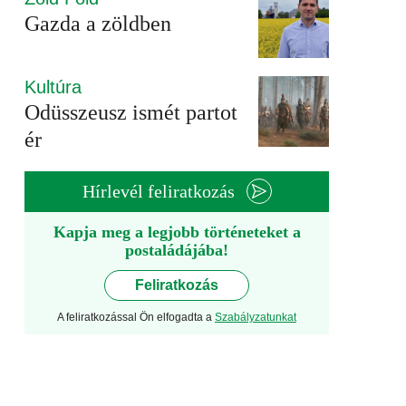
Gazda a zöldben
Kultúra
Odüsszeusz ismét partot
ér
Hírlevél feliratkozás
Kapja meg a legjobb történeteket a
postaládájába!
Feliratkozás
A feliratkozással Ön elfogadta a
Szabályzatunkat