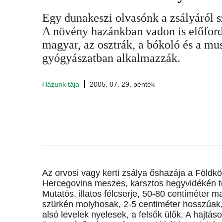
Egy dunakeszi olvasónk a zsályáról s
A növény hazánkban vadon is előfordul
magyar, az osztrák, a bókoló és a mus
gyógyászatban alkalmazzák.
Házunk tája
2005. 07. 29. péntek
Az orvosi vagy kerti zsálya őshazája a Földk
Hercegovina meszes, karsztos hegyvidékén t
Mutatós, illatos félcserje, 50-80 centiméter 
szürkén molyhosak, 2-5 centiméter hosszúak, 
alsó levelek nyelesek, a felsők ülők. A hajtá