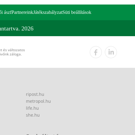
ői ászf
Partnereink
Játékszabályzat
Süti beállítások
ntartva. 2026
t és változatos
övőnk záloga.
ripost.hu
metropol.hu
life.hu
she.hu