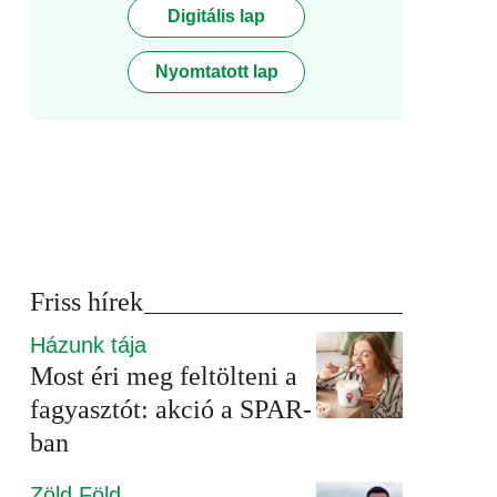
Digitális lap
Nyomtatott lap
Friss hírek
Házunk tája
Most éri meg feltölteni a
fagyasztót: akció a SPAR-
ban
Zöld Föld