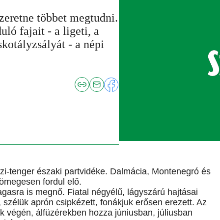
zeretne többet megtudni.
ó fajait - a ligeti, a
kotályzsályát - a népi
özi-tenger északi partvidéke. Dalmácia, Montenegró és
ömegesen fordul elő.
magasra is megnő. Fiatal négyélű, lágyszárú hajtásai
szélük aprón csipkézett, fonákjuk erősen erezett. Az
sok végén, álfüzérekben hozza júniusban, júliusban