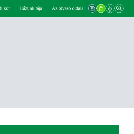
di kör
Házunk tája
Az olvasó oldala