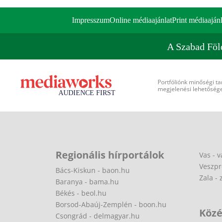
Impresszum
Online médiaajánlat
Print médiaajánl
A Szabad Föl
Portfóliónk minőségi ta
megjelenési lehetőséget
Regionális hírportálok
Vas - v
Veszpr
Bács-Kiskun - baon.hu
Zala - 
Baranya - bama.hu
Békés - beol.hu
Borsod-Abaúj-Zemplén - boon.hu
Közé
Csongrád - delmagyar.hu