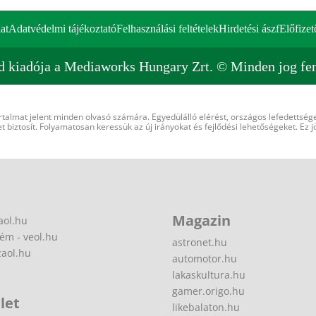
at
Adatvédelmi tájékoztató
Felhasználási feltételek
Hirdetési ászf
Előfizet
d kiadója a Mediaworks Hungary Zrt. © Minden jog fen
rtalmat jelent minden olvasó számára. Egyedülálló elérést, országos lefedettsége
 biztosít. Folyamatosan keressük az új irányokat és fejlődési lehetőségeket. Ez j
Magazin
aol.hu
ém - veol.hu
astronet.hu
zaol.hu
automotor.hu
lakaskultura.hu
gamer.origo.hu
let
likebalaton.hu