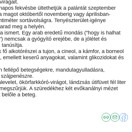
virágait.
 napos fekvésbe ültethetjük a palántát szeptember
 a magot októbertől novemberig vagy áprilisban-
timéter sortávolságra. Tenyészterület-igénye
marad meg a helyén.
a ismert. Egy arab eredetű mondás ("hogy is halhat
) nemcsak a gyógyító erejébe, de a jólétet és
 tanúsítja.
 fő alkotórészei a tujon, a cineol, a kámfor, a borneol
, emellett keserű anyagokat, valamint glikozidokat és
an fellépő betegségekre, mandulagyulladásra,
, szájpenészre.
velet, ökörfarkkóró-virágot, lándzsás útifüvet fél liter
án megszűrjük. A szüredékhez két evőkanálnyi mézet
 belőle a beteg.