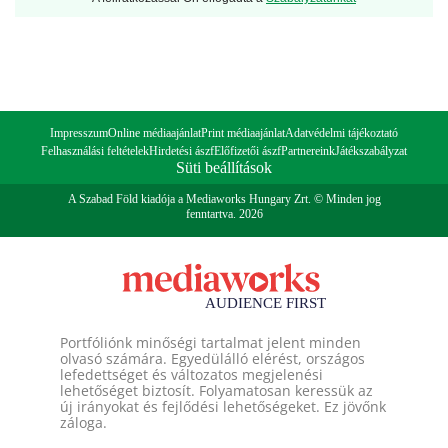
Impresszum
Online médiaajánlat
Print médiaajánlat
Adatvédelmi tájékoztató
Felhasználási feltételek
Hirdetési ászf
Előfizetői ászf
Partnereink
Játékszabályzat
Süti beállítások
A Szabad Föld kiadója a Mediaworks Hungary Zrt. © Minden jog
fenntartva. 2026
Portfóliónk minőségi tartalmat jelent minden
olvasó számára. Egyedülálló elérést, országos
lefedettséget és változatos megjelenési
lehetőséget biztosít. Folyamatosan keressük az
új irányokat és fejlődési lehetőségeket. Ez jövőnk
záloga.