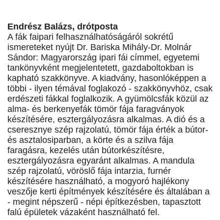
Endrész Balázs, drótposta
A fák faipari felhasználhatóságáról sokrétű
ismereteket nyújt Dr. Bariska Mihály-Dr. Molnár
Sándor: Magyarország ipari fái címmel, egyetemi
tankönyvként megjelentetett, gazdaboltokban is
kapható szakkönyve. A kiadvány, hasonlóképpen a
többi - ilyen témával foglakozó - szakkönyvhöz, csak
erdészeti fákkal foglalkozik. A gyümölcsfák közül az
alma- és berkenyefák tömör fája faragványok
készítésére, esztergályozásra alkalmas. A dió és a
cseresznye szép rajzolatú, tömör fája érték a bútor-
és asztalosiparban, a körte és a szilva fája
faragásra, kezelés után bútorkészítésre,
esztergályozásra egyaránt alkalmas. A mandula
szép rajzolatú, vöröslő fája intarzia, furnér
készítésére használható, a mogyoró hajlékony
veszője kerti építmények készítésére és általában a
- megint népszerű - népi építkezésben, tapasztott
falú épületek vázaként használható fel.