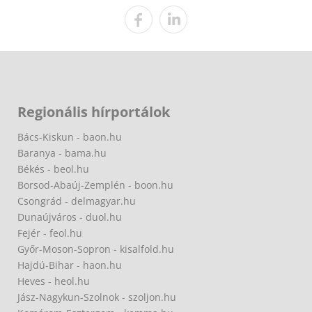
Regionális hírportálok
Bács-Kiskun - baon.hu
Baranya - bama.hu
Békés - beol.hu
Borsod-Abaúj-Zemplén - boon.hu
Csongrád - delmagyar.hu
Dunaújváros - duol.hu
Fejér - feol.hu
Győr-Moson-Sopron - kisalfold.hu
Hajdú-Bihar - haon.hu
Heves - heol.hu
Jász-Nagykun-Szolnok - szoljon.hu