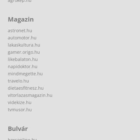
agrokep.hu
Magazin
astronet.hu
automotor.hu
lakaskultura.hu
gamer.origo.hu
likebalaton.hu
napidoktor.hu
mindmegette.hu
travelo.hu
dietaesfitnesz.hu
vitorlazasmagazin.hu
videkize.hu
tvmusor.hu
Bulvár
borsonline.hu