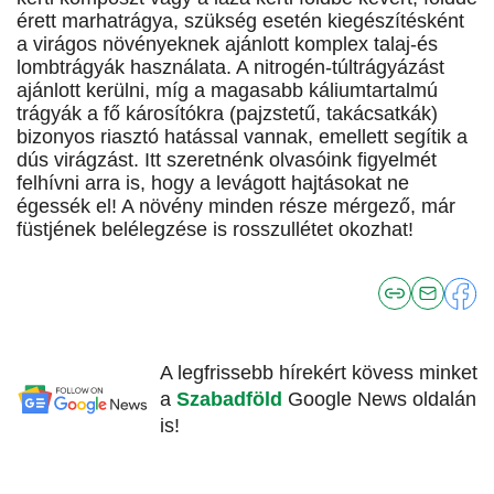
érett marhatrágya, szükség esetén kiegészítésként
a virágos növényeknek ajánlott komplex talaj-és
lombtrágyák használata. A nitrogén-túltrágyázást
ajánlott kerülni, míg a magasabb káliumtartalmú
trágyák a fő károsítókra (pajzstetű, takácsatkák)
bizonyos riasztó hatással vannak, emellett segítik a
dús virágzást. Itt szeretnénk olvasóink figyelmét
felhívni arra is, hogy a levágott hajtásokat ne
égessék el! A növény minden része mérgező, már
füstjének belélegzése is rosszullétet okozhat!
A legfrissebb hírekért kövess minket
a
Szabadföld
Google News oldalán
is!