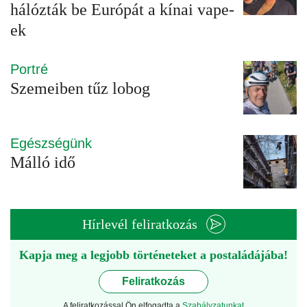
hálózták be Európát a kínai vape-
ek
Portré
Szemeiben tűz lobog
Egészségünk
Málló idő
Hírlevél feliratkozás
Kapja meg a legjobb történeteket a postaládájába!
Feliratkozás
A feliratkozással Ön elfogadta a
Szabályzatunkat