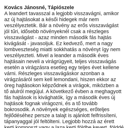
Kovács Jánosné, Tápiószele
A leandert tavasszal a legjobb visszavágni, amikor
az új hajtásokat a késői hidegek már nem
veszélyeztetik. Bár a növény az erős visszavágást
jól tűri, idősebb növényeknél csak a részleges
visszavágást - azaz minden második fás hajtás
kivágását - javasoljuk. Ez kedvező, mert a nagy
lombveszteség miatti sokkhatás a növényt így nem
veszélyezteti. Mivel a leander a második éves
hajtásain neveli a virágrügyeit, teljes visszavágás
esetén a virágzásra esetleg egy teljes évet kellene
várni. Részleges visszavágáskor azonban a
virágzásáról sem kell lemondani, hiszen ekkor az
öreg hajtásokon képződnek a virágok, miközben a
tő alulról megújul. A következő évben a meghagyott
fás hajtások is kivághatók, így a második éves új
hajtások fognak virágozni, és a tő tovább
bokrosodik. A növények egészséges, erőteljes
fejlődéséhez persze a talajt is ajánlott felfrissíteni,
tápanyaggal jól feltölteni. Legjobb hozzá az érett
kerti komposzt vagy a laza kerti földbe kevert, földdé