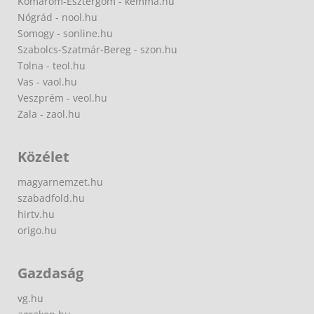
Komárom-Esztergom - kemma.hu
Nógrád - nool.hu
Somogy - sonline.hu
Szabolcs-Szatmár-Bereg - szon.hu
Tolna - teol.hu
Vas - vaol.hu
Veszprém - veol.hu
Zala - zaol.hu
Közélet
magyarnemzet.hu
szabadfold.hu
hirtv.hu
origo.hu
Gazdaság
vg.hu