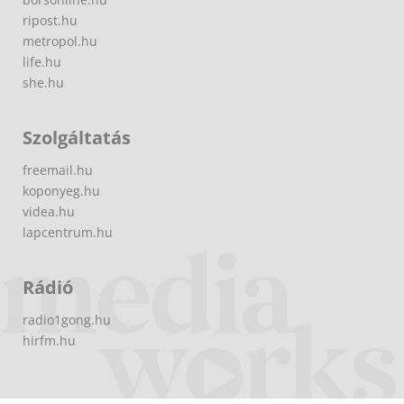
ripost.hu
metropol.hu
life.hu
she.hu
Szolgáltatás
freemail.hu
koponyeg.hu
videa.hu
lapcentrum.hu
Rádió
radio1gong.hu
hirfm.hu