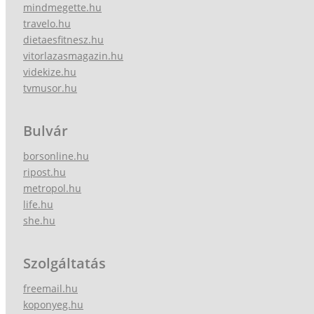
mindmegette.hu
travelo.hu
dietaesfitnesz.hu
vitorlazasmagazin.hu
videkize.hu
tvmusor.hu
Bulvár
borsonline.hu
ripost.hu
metropol.hu
life.hu
she.hu
Szolgáltatás
freemail.hu
koponyeg.hu