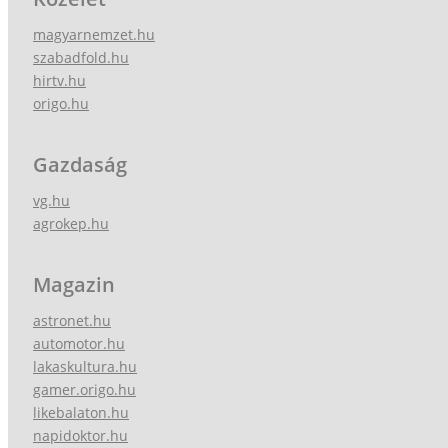
magyarnemzet.hu
szabadfold.hu
hirtv.hu
origo.hu
Gazdaság
vg.hu
agrokep.hu
Magazin
astronet.hu
automotor.hu
lakaskultura.hu
gamer.origo.hu
likebalaton.hu
napidoktor.hu