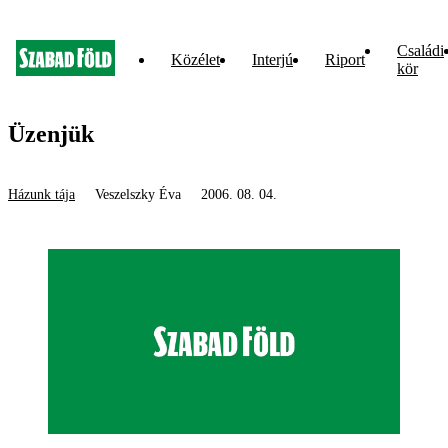
Családi
Közélet
Interjú
Riport
kör
Üzenjük
Házunk tája
Veszelszky Éva
2006. 08. 04.