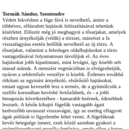
Tormák Sándor, Szentendre
Védett fekvésben a füge fává is nevelhető, amire a
többéves, elfásodott hajtások feltisztításával tehetünk
kísérletet. Először még jó meghagyni a tősarjakat, amelyek
részben árnyékolják (védik) a törzset, másrészt a fa
visszafagyása esetén belőlük nevelhető az új törzs. A
tősarjakat, valamint a felesleges oldalhajtásokat a törzs
vastagodásával folyamatosan távolítjuk el. Az éves
hajtásokat jobb kipattintani, mint levágni, így kisebb seb
marad utánuk. A metszést vegetációban is elvégezhetjük,
nyáron a sebfertőzés veszélye is kisebb. Érdemes továbbá
ritkítani az egymást árnyékoló, elsűrűsítő hajtásokat,
emiatt ugyan kevesebb lesz a termés, de a gyümölcsök a
szellős koronában kevésbé fertőződnek, és - a jobb
benapozás következtében - hamarabb beérnek, édesebbek
lesznek. A későn kihajtó fügefák vastagabb ágait
kedvezőbb tavasszal visszavágni, így az esetleg elfagyott
ágak pótlását is figyelembe lehet venni. A fügefáknak
kevés betegsége ismert, ezek közül azonban gyakori a
gyümölcsrothasztó monília fertőzése, amely ellen a beteg