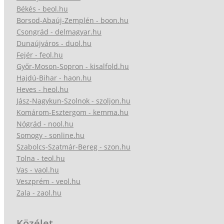
Békés - beol.hu
Borsod-Abaúj-Zemplén - boon.hu
Csongrád - delmagyar.hu
Dunaújváros - duol.hu
Fejér - feol.hu
Győr-Moson-Sopron - kisalfold.hu
Hajdú-Bihar - haon.hu
Heves - heol.hu
Jász-Nagykun-Szolnok - szoljon.hu
Komárom-Esztergom - kemma.hu
Nógrád - nool.hu
Somogy - sonline.hu
Szabolcs-Szatmár-Bereg - szon.hu
Tolna - teol.hu
Vas - vaol.hu
Veszprém - veol.hu
Zala - zaol.hu
Közélet