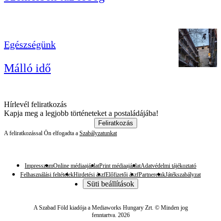
Egészségünk
Málló idő
Hírlevél feliratkozás
Kapja meg a legjobb történeteket a postaládájába!
Feliratkozás
A feliratkozással Ön elfogadta a
Szabályzatunkat
Impresszum
Online médiaajánlat
Print médiaajánlat
Adatvédelmi tájékoztató
Felhasználási feltételek
Hirdetési ászf
Előfizetői ászf
Partnereink
Játékszabályzat
Süti beállítások
A Szabad Föld kiadója a Mediaworks Hungary Zrt. © Minden jog
fenntartva. 2026