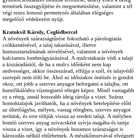
termések összegyűjtése és megsemmisítése, valamint a tél
végi rezes lemosó permetezés általában elégséges
megelőző védekezést nyújt.
Kratokvil Károly, Ceglédbercel
A növények szárazságtűrése fokozható a párologtatás
csökkentésével, a talaj takarásával, illetve
humusztartalmának növelésével, valamint a növények
kalciumos lombtrágyázásával. A mulcstakarás védi a talajt
a kiszáradástól, de ha a mulcs időnként nem kap
nedvességet, akkor összeszárad, elfújja a szél, és talajvédő
szerepét nem tölti be. Ahol az időszakos öntözés is gondot
okoz, ott jobb a szerves anyagot beforgatni a talajba, ott
humifikálódva vízmegtartó réteget képez. Minél vastagabb
ez a réteg, annál hosszabb ideig tárolja a vizet. Száraz
homoktalajok javíthatók, ha a növények betelepítése előtt
az ültetőágyba, mélyen, vastag rétegben, szerves anyagot
terítünk, és erre töltjük vissza az eredeti talajt. A mélyben
bomló szerves anyag szivacsként szívja magába és tartja
vissza a vizet, így a növények huzamos szárazságot is
károsodás nélkül eltűrhetnek. A mészkőmurvával elvégzett