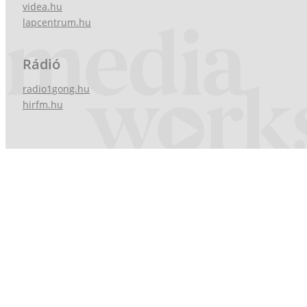
videa.hu
lapcentrum.hu
Rádió
radio1gong.hu
hirfm.hu