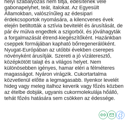
helyi szabályozás nem tiltja, édesítenek vele
gabonapelyhet, teát, italokat. Az Egyesült
Államokban, valószínűleg az édesipari
érdekcsoportok nyomására, a kilencvenes évek
elején betiltották a sztívia bevitelét és árusítását, de
pár év múlva engedtek a szigorból, és jóváhagyták
a forgalmazását étrend-kiegészítőként. Hazánkban
cseppek formájában kapható bőrregenerálóként.
Nyugat-Európában az utóbbi években cserepes
növényként árusítják. Szereti a jó vízáteresztő,
középkötött talajt és a világos helyet. Nem
különösebben igényes, hamar eléri a félméteres
magasságot. Nyáron virágzik. Cukortartalma
közvetlenül előtte a legmagasabb. Ilyenkor levelét
hideg vagy meleg italhoz keverik vagy főzés közben
az ételbe dobják, ugyanis cukormolekulája hőálló,
tehát főzés hatására sem csökken az édessége.