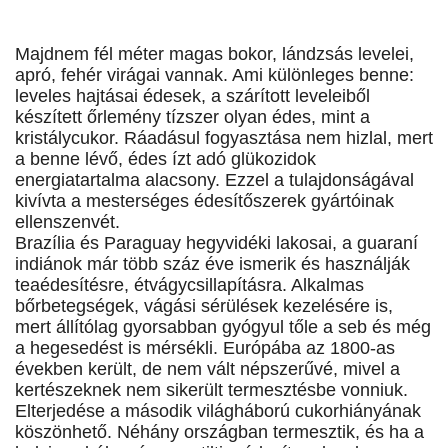
Majdnem fél méter magas bokor, lándzsás levelei,
apró, fehér virágai vannak. Ami különleges benne:
leveles hajtásai édesek, a szárított leveleiből
készített őrlemény tízszer olyan édes, mint a
kristálycukor. Ráadásul fogyasztása nem hizlal, mert
a benne lévő, édes ízt adó glükozidok
energiatartalma alacsony. Ezzel a tulajdonságával
kivívta a mesterséges édesítőszerek gyártóinak
ellenszenvét.
Brazília és Paraguay hegyvidéki lakosai, a guaraní
indiánok már több száz éve ismerik és használják
teaédesítésre, étvágycsillapításra. Alkalmas
bőrbetegségek, vágási sérülések kezelésére is,
mert állítólag gyorsabban gyógyul tőle a seb és még
a hegesedést is mérsékli. Európába az 1800-as
években került, de nem vált népszerűvé, mivel a
kertészeknek nem sikerült termesztésbe vonniuk.
Elterjedése a második világháború cukorhiányának
köszönhető. Néhány országban termesztik, és ha a