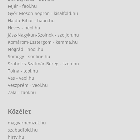
Fejér - feol.hu
Győr-Moson-Sopron - kisalfold.hu
Hajdú-Bihar - haon.hu
Heves - heol.hu
Jász-Nagykun-Szolnok - szoljon.hu
Komárom-Esztergom - kemma.hu
Nógrád - nool.hu
Somogy - sonline.hu
Szabolcs-Szatmár-Bereg - szon.hu
Tolna - teol.hu
Vas - vaol.hu
Veszprém - veol.hu
Zala - zaol.hu
Közélet
magyarnemzet.hu
szabadfold.hu
hirtv.hu