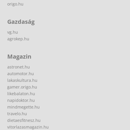
origo.hu
Gazdaság
vg.hu
agrokep.hu
Magazin
astronet.hu
automotor.hu
lakaskultura.hu
gamer.origo.hu
likebalaton.hu
napidoktor.hu
mindmegette.hu
travelo.hu
dietaesfitnesz.hu
vitorlazasmagazin.hu