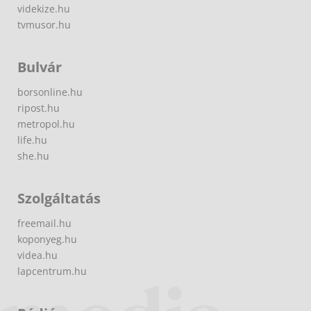
videkize.hu
tvmusor.hu
Bulvár
borsonline.hu
ripost.hu
metropol.hu
life.hu
she.hu
Szolgáltatás
freemail.hu
koponyeg.hu
videa.hu
lapcentrum.hu