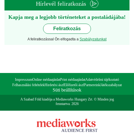
Hírlevél feliratkozás
Kapja meg a legjobb történeteket a postaládájába!
Feliratkozás
A feliratkozással Ön elfogadta a
Szabályzatunkat
Impresszum
Online médiaajánlat
Print médiaajánlat
Adatvédelmi tájékoztató
Felhasználási feltételek
Hirdetési ászf
Előfizetői ászf
Partnereink
Játékszabályzat
Süti beállítások
A Szabad Föld kiadója a Mediaworks Hungary Zrt. © Minden jog
fenntartva. 2026