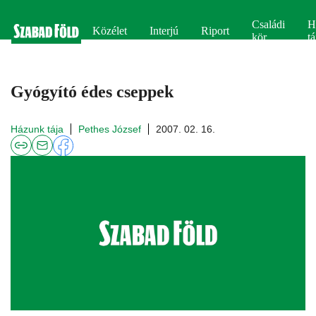
Családi
H
Közélet
Interjú
Riport
kör
tá
Gyógyító édes cseppek
Házunk tája
Pethes József
2007. 02. 16.