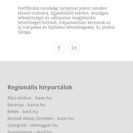
Portfóliónk minőségi tartalmat jelent minden
olvasó számára. Egyedülálló elérést, országos
lefedettséget és változatos megjelenési
lehetőséget biztosít. Folyamatosan keressük az
új irányokat és fejlődési lehetőségeket. Ez jövőnk
záloga.
Regionális hírportálok
Bács-Kiskun - baon.hu
Baranya - bama.hu
Békés - beol.hu
Borsod-Abaúj-Zemplén - boon.hu
Csongrád - delmagyar.hu
Dunaújváros - duol.hu