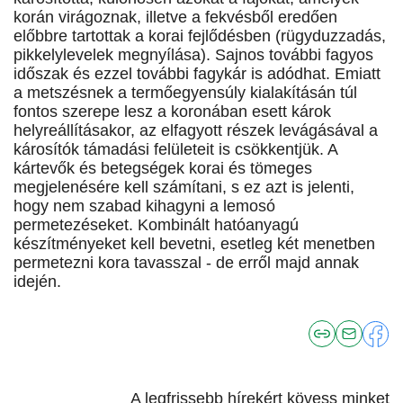
korán virágoznak, illetve a fekvésből eredően
előbbre tartottak a korai fejlődésben (rügyduzzadás,
pikkelylevelek megnyílása). Sajnos további fagyos
időszak és ezzel további fagykár is adódhat. Emiatt
a metszésnek a termőegyensúly kialakításán túl
fontos szerepe lesz a koronában esett károk
helyreállításakor, az elfagyott részek levágásával a
károsítók támadási felületeit is csökkentjük. A
kártevők és betegségek korai és tömeges
megjelenésére kell számítani, s ez azt is jelenti,
hogy nem szabad kihagyni a lemosó
permetezéseket. Kombinált hatóanyagú
készítményeket kell bevetni, esetleg két menetben
permetezni kora tavasszal - de erről majd annak
idején.
A legfrissebb hírekért kövess minket