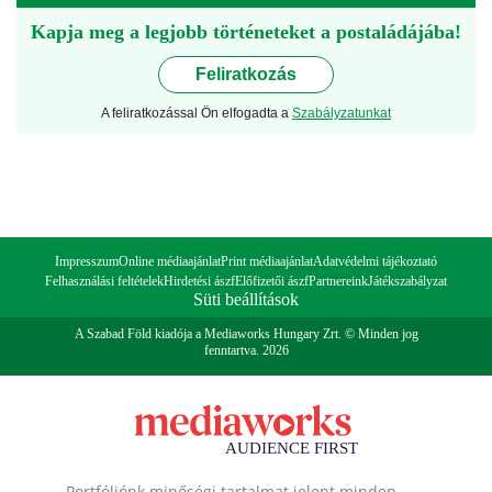
Kapja meg a legjobb történeteket a postaládájába!
Feliratkozás
A feliratkozással Ön elfogadta a
Szabályzatunkat
Impresszum
Online médiaajánlat
Print médiaajánlat
Adatvédelmi tájékoztató
Felhasználási feltételek
Hirdetési ászf
Előfizetői ászf
Partnereink
Játékszabályzat
Süti beállítások
A Szabad Föld kiadója a Mediaworks Hungary Zrt. © Minden jog
fenntartva. 2026
Portfóliónk minőségi tartalmat jelent minden