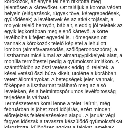
kórokozók, az enyhe tél nem ritkította meg
jelentősen a kártevőket. Ott találjuk a korona védett
helyein (elágazások, rügyek töve, kéregrepedések,
gyűrődések) a levéltetvek és az atkák tojásait, a
molyok telelő hernyóit, bábjait, s eddig jól teleltek az
egyik legkorábban megjelenő kártevő, a körte-
levélbolha kifejlett egyedei is. Tömegesen ott
vannak a kórokozók telelő képletei a lehullott
lombon (almafavarasodás, szőlőperonoszpóra), a
lisztharmat micéliumai az almarügypikkelyek alatt, a
monília termőtestei pedig a gyümölcsmúmiákon. A
szántóföldön az őszi vetések eddig jól teleltek, a
kései vetésű őszi búza kikelt, utolérte a korábban
vetett állományokat. A betegségek jelen vannak,
főképpen a lisztharmat található meg az alsó
leveleken, és a helmintospóriumos levélfoltosság
terjedése is várható.
Természetesen korai lenne a telet "leírni", még
februárban is jöhet zord időjárás, ezért minden
előrejelzés feltételezéseken alapul. A január végi
fagyos időszak a tavaszra készülődő gyümölcsfákat
károsította, különösen azokat a fajokat, amelyek