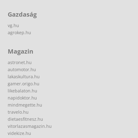
Gazdaság
vg.hu
agrokep.hu
Magazin
astronet.hu
automotor.hu
lakaskultura.hu
gamer.origo.hu
likebalaton.hu
napidoktor.hu
mindmegette.hu
travelo.hu
dietaesfitnesz.hu
vitorlazasmagazin.hu
videkize.hu