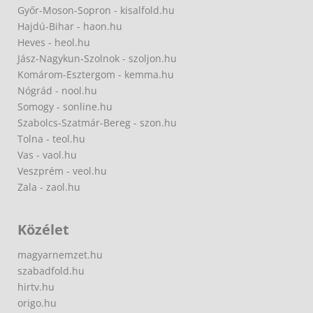
Győr-Moson-Sopron - kisalfold.hu
Hajdú-Bihar - haon.hu
Heves - heol.hu
Jász-Nagykun-Szolnok - szoljon.hu
Komárom-Esztergom - kemma.hu
Nógrád - nool.hu
Somogy - sonline.hu
Szabolcs-Szatmár-Bereg - szon.hu
Tolna - teol.hu
Vas - vaol.hu
Veszprém - veol.hu
Zala - zaol.hu
Közélet
magyarnemzet.hu
szabadfold.hu
hirtv.hu
origo.hu