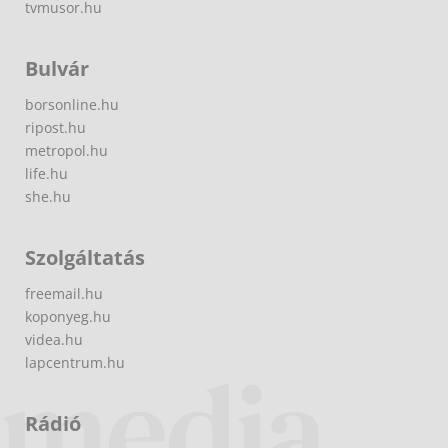
tvmusor.hu
Bulvár
borsonline.hu
ripost.hu
metropol.hu
life.hu
she.hu
Szolgáltatás
freemail.hu
koponyeg.hu
videa.hu
lapcentrum.hu
Rádió