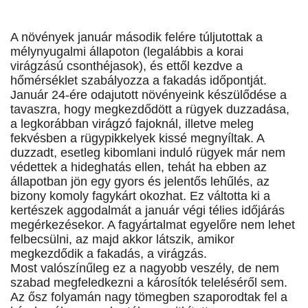
A növények január második felére túljutottak a
mélynyugalmi állapoton (legalábbis a korai
virágzású csonthéjasok), és ettől kezdve a
hőmérséklet szabályozza a fakadás időpontját.
Január 24-ére odajutott növényeink készülődése a
tavaszra, hogy megkezdődött a rügyek duzzadása,
a legkorábban virágzó fajoknál, illetve meleg
fekvésben a rügypikkelyek kissé megnyíltak. A
duzzadt, esetleg kibomlani induló rügyek már nem
védettek a hideghatás ellen, tehát ha ebben az
állapotban jön egy gyors és jelentős lehűlés, az
bizony komoly fagykárt okozhat. Ez váltotta ki a
kertészek aggodalmát a január végi télies időjárás
megérkezésekor. A fagyártalmat egyelőre nem lehet
felbecsülni, az majd akkor látszik, amikor
megkezdődik a fakadás, a virágzás.
Most valószínűleg ez a nagyobb veszély, de nem
szabad megfeledkezni a károsítók teleléséről sem.
Az ősz folyamán nagy tömegben szaporodtak fel a