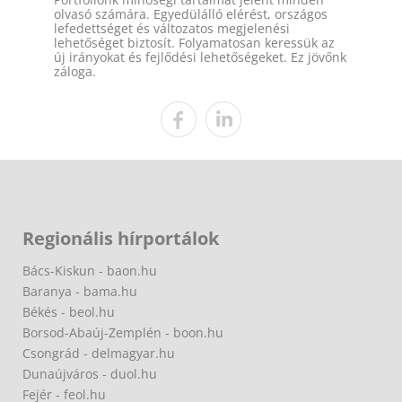
olvasó számára. Egyedülálló elérést, országos
lefedettséget és változatos megjelenési
lehetőséget biztosít. Folyamatosan keressük az
új irányokat és fejlődési lehetőségeket. Ez jövőnk
záloga.
Regionális hírportálok
Bács-Kiskun - baon.hu
Baranya - bama.hu
Békés - beol.hu
Borsod-Abaúj-Zemplén - boon.hu
Csongrád - delmagyar.hu
Dunaújváros - duol.hu
Fejér - feol.hu