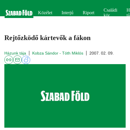
Családi
H
Közélet
Interjú
Riport
kör
tá
Rejtőzködő kártevők a fákon
Házunk tája
Kobza Sándor - Tóth Miklós
2007. 02. 09.