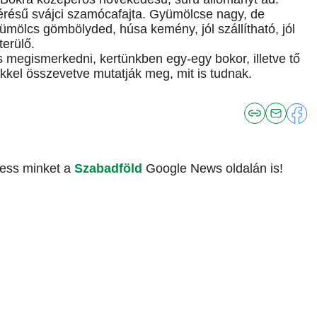
érésű svájci szamócafajta. Gyümölcse nagy, de
ümölcs gömbölyded, húsa kemény, jól szállítható, jól
terülő.
s megismerkedni, kertünkben egy-egy bokor, illetve tő
nkkel összevetve mutatják meg, mit is tudnak.
vess minket a
Szabadföld
Google News oldalán is!