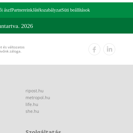
ői ászf
Partnereink
Játékszabályzat
Süti beállítások
ntartva. 2026
t és változatos
övőnk záloga.
ripost.hu
metropol.hu
life.hu
she.hu
Szolgáltatás