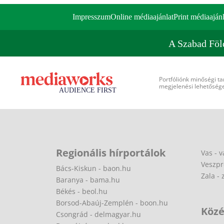
Impresszum
Online médiaajánlat
Print médiaajánl
A Szabad Föl
Portfóliónk minőségi ta
megjelenési lehetőséget
Regionális hírportálok
Vas - v
Veszpr
Bács-Kiskun - baon.hu
Zala - 
Baranya - bama.hu
Békés - beol.hu
Borsod-Abaúj-Zemplén - boon.hu
Közé
Csongrád - delmagyar.hu