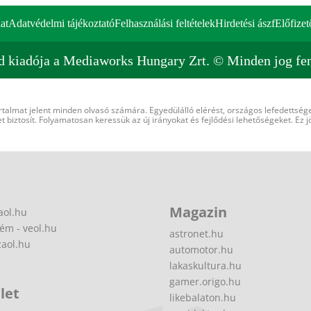
at
Adatvédelmi tájékoztató
Felhasználási feltételek
Hirdetési ászf
Előfizet
d kiadója a Mediaworks Hungary Zrt. © Minden jog fen
rtalmat jelent minden olvasó számára. Egyedülálló elérést, országos lefedettsége
 biztosít. Folyamatosan keressük az új irányokat és fejlődési lehetőségeket. Ez j
Magazin
aol.hu
ém - veol.hu
astronet.hu
zaol.hu
automotor.hu
lakaskultura.hu
gamer.origo.hu
let
likebalaton.hu