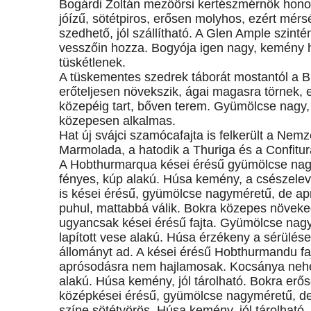
Bogárdi Zoltán mezőörsi kertészmérnök honos
jóízű, sötétpiros, erősen molyhos, ezért mé
szedhető, jól szállítható. A Glen Ample szinté
vesszőin hozza. Bogyója igen nagy, kemény hú
tüskétlenek.
A tüskementes szedrek táborát mostantól a Bl
erőteljesen növekszik, ágai magasra törnek, e
közepéig tart, bőven terem. Gyümölcse nagy, 
közepesen alkalmas.
Hat új svájci szamócafajta is felkerült a Nemz
Marmolada, a hatodik a Thuriga és a Confitura
A Hobthurmarqua kései érésű gyümölcse nagy
fényes, kúp alakú. Húsa kemény, a csészeleve
is kései érésű, gyümölcse nagyméretű, de ap
puhul, mattabbá válik. Bokra közepes növeke
ugyancsak kései érésű fajta. Gyümölcse nagy
lapított vese alakú. Húsa érzékeny a sérülés
állományt ad. A kései érésű Hobthurmandu f
aprósodásra nem hajlamosak. Kocsánya nehe
alakú. Húsa kemény, jól tárolható. Bokra erő
középkései érésű, gyümölcse nagyméretű, de 
színe sötétvörös. Húsa kemény, jól tárolható