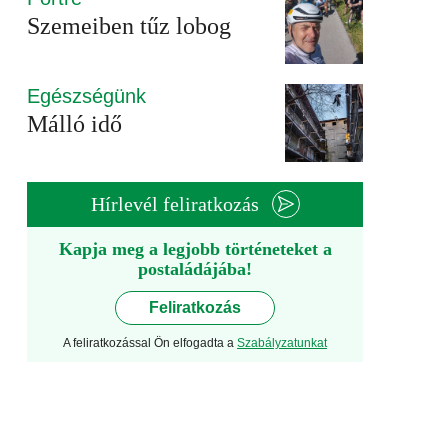
Szemeiben tűz lobog
Egészségünk
Málló idő
Hírlevél feliratkozás
Kapja meg a legjobb történeteket a
postaládájába!
Feliratkozás
A feliratkozással Ön elfogadta a
Szabályzatunkat