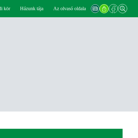
di kör
Házunk tája
Az olvasó oldala