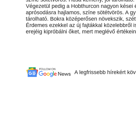
Végezetül pedig a Hobthurcon nagyon kései 
aprósodásra hajlamos, színe sötétvörös. A gy
tárolható. Bokra középerősen növekszik, szét
Érdemes ezekkel az új fajtákkal közelebbről i
erejéig kipróbálni őket, mert meglévő értékei
A legfrissebb hírekért kö