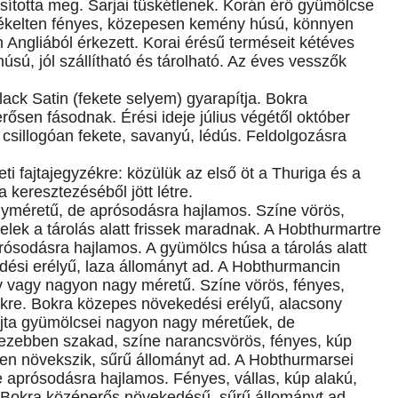
ította meg. Sarjai tüskétlenek. Korán érő gyümölcse
rsékelten fényes, közepesen kemény húsú, könnyen
n Angliából érkezett. Korai érésű terméseit kétéves
sú, jól szállítható és tárolható. Az éves vesszők
ack Satin (fekete selyem) gyarapítja. Bokra
rősen fásodnak. Érési ideje július végétől október
csillogóan fekete, savanyú, lédús. Feldolgozásra
eti fajtajegyzékre: közülük az első öt a Thuriga és a
 keresztezéséből jött létre.
méretű, de aprósodásra hajlamos. Színe vörös,
lek a tárolás alatt frissek maradnak. A Hobthurmartre
rósodásra hajlamos. A gyümölcs húsa a tárolás alatt
dési erélyű, laza állományt ad. A Hobthurmancin
 vagy nagyon nagy méretű. Színe vörös, fényes,
ekre. Bokra közepes növekedési erélyű, alacsony
ajta gyümölcsei nagyon nagy méretűek, de
zebben szakad, színe narancsvörös, fényes, kúp
sen növekszik, sűrű állományt ad. A Hobthurmarsei
aprósodásra hajlamos. Fényes, vállas, kúp alakú,
. Bokra középerős növekedésű, sűrű állományt ad.