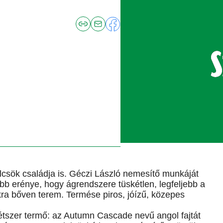
lcsök családja is. Géczi László nemesítő munkáját
főbb erénye, hogy ágrendszere tüskétlen, legfeljebb a
kra bőven terem. Termése piros, jóízű, közepes
 kétszer termő: az Autumn Cascade nevű angol fajtát