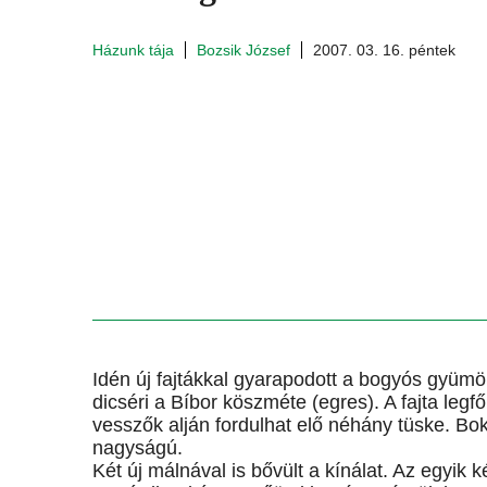
Házunk tája
Bozsik József
2007. 03. 16. péntek
Idén új fajtákkal gyarapodott a bogyós gyümö
dicséri a Bíbor köszméte (egres). A fajta leg
vesszők alján fordulhat elő néhány tüske. Bo
nagyságú.
Két új málnával is bővült a kínálat. Az egyik