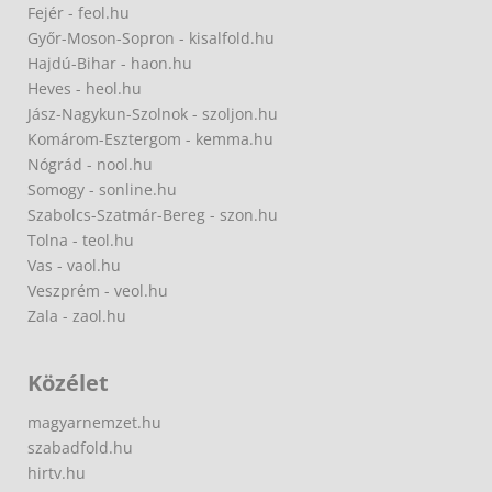
Fejér - feol.hu
Győr-Moson-Sopron - kisalfold.hu
Hajdú-Bihar - haon.hu
Heves - heol.hu
Jász-Nagykun-Szolnok - szoljon.hu
Komárom-Esztergom - kemma.hu
Nógrád - nool.hu
Somogy - sonline.hu
Szabolcs-Szatmár-Bereg - szon.hu
Tolna - teol.hu
Vas - vaol.hu
Veszprém - veol.hu
Zala - zaol.hu
Közélet
magyarnemzet.hu
szabadfold.hu
hirtv.hu