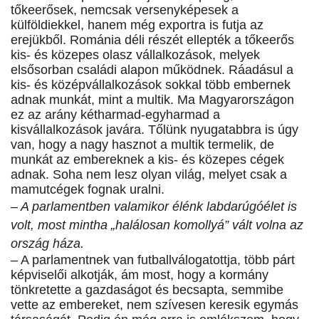
tőkeerősek, nemcsak versenyképesek a
külföldiekkel, hanem még exportra is futja az
erejükből. Románia déli részét ellepték a tőkeerős
kis- és közepes olasz vállalkozások, melyek
elsősorban családi alapon működnek. Ráadásul a
kis- és középvállalkozások sokkal több embernek
adnak munkát, mint a multik. Ma Magyarországon
ez az arány kétharmad-egyharmad a
kisvállalkozások javára. Tőlünk nyugatabbra is úgy
van, hogy a nagy hasznot a multik termelik, de
munkát az embereknek a kis- és közepes cégek
adnak. Soha nem lesz olyan világ, melyet csak a
mamutcégek fognak uralni.
– A parlamentben valamikor élénk labdarúgóélet is
volt, most mintha „halálosan komollyá” vált volna az
ország háza.
– A parlamentnek van futballválogatottja, több párt
képviselői alkotják, ám most, hogy a kormány
tönkretette a gazdaságot és becsapta, semmibe
vette az embereket, nem szívesen keresik egymás