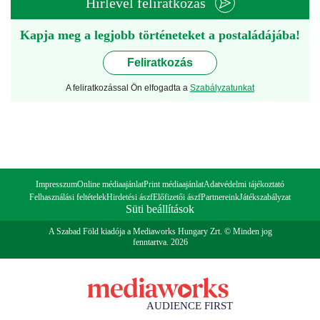
Hírlevél feliratkozás
Kapja meg a legjobb történeteket a postaládájába!
Feliratkozás
A feliratkozással Ön elfogadta a
Szabályzatunkat
Impresszum
Online médiaajánlat
Print médiaajánlat
Adatvédelmi tájékoztató
Felhasználási feltételek
Hirdetési ászf
Előfizetői ászf
Partnereink
Játékszabályzat
Süti beállítások
A Szabad Föld kiadója a Mediaworks Hungary Zrt. © Minden jog
fenntartva. 2026