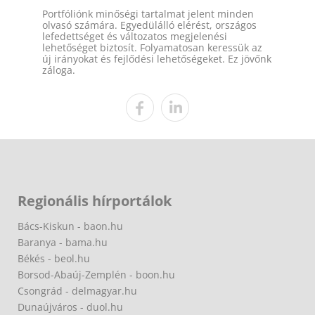
Portfóliónk minőségi tartalmat jelent minden
olvasó számára. Egyedülálló elérést, országos
lefedettséget és változatos megjelenési
lehetőséget biztosít. Folyamatosan keressük az
új irányokat és fejlődési lehetőségeket. Ez jövőnk
záloga.
Regionális hírportálok
Bács-Kiskun - baon.hu
Baranya - bama.hu
Békés - beol.hu
Borsod-Abaúj-Zemplén - boon.hu
Csongrád - delmagyar.hu
Dunaújváros - duol.hu