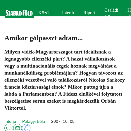
Családi
H
Közélet
Interjú
Riport
kör
tá
Amikor gólpasszt adtam...
Milyen vidék-Magyarországot tart ideálisnak a
legnagyobb ellenzéki párt? A hazai vállalkozások
vagy a multinacionális cégek hoznak megváltást a
munkanélküliség problémájára? Hogyan távozott az
ellenzéki vezetővel való találkozásról Nicolas Sarkozy
francia köztársasági elnök? Mikor pattog újra a
labda a Parlamentben? A Fidesz elnökével folytatott
beszélgetése során ezeket is megkérdeztük Orbán
Viktortól.
Interjú
Palágyi Béla
2007. 10. 05.