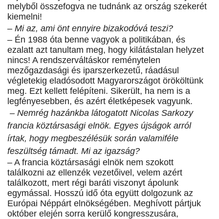
melyből összefogva ne tudnánk az ország szekerét
kiemelni!
– Mi az, ami önt ennyire bizakodóvá teszi?
– Én 1988 óta benne vagyok a politikában, és
ezalatt azt tanultam meg, hogy kilátástalan helyzet
nincs! A rendszerváltáskor reménytelen
mezőgazdasági és iparszerkezetű, ráadásul
végletekig eladósodott Magyarországot örököltünk
meg. Ezt kellett felépíteni. Sikerült, ha nem is a
legfényesebben, és azért életképesek vagyunk.
– Nemrég hazánkba látogatott Nicolas Sarkozy
francia köztársasági elnök. Egyes újságok arról
írtak, hogy megbeszélésük során valamiféle
feszültség támadt. Mi az igazság?
– A francia köztársasági elnök nem szokott
találkozni az ellenzék vezetőivel, velem azért
találkozott, mert régi baráti viszonyt ápolunk
egymással. Hosszú idő óta együtt dolgozunk az
Európai Néppárt elnökségében. Meghívott pártjuk
október elején sorra kerülő kongresszusára,