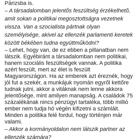
Párizsba is.
– A társadalomban jelentős feszültség érzékelhető,
amit sokan a politikai megosztottságra vezetnek
vissza. Van a szocialista pártnak olyan
személyisége, akivel az ellenzék parlamenti keretek
között békében tudna együttműködni?
– Lehet, hogy van, de ez ebben a pillanatban nem
látszik. Egyébiránt a társadalomban nem politikai,
hanem szociális feszültségek vannak. A politika
azért feszült, mert az élet is feszült
Magyarországon. Ha az emberek azt éreznék, hogy
jól fut a szekér, a munkájuk nyomán egyről kettőre
tudnak jutni, akkor a vitáknak nem lenne akkora
jelentősége, mint amilyen manapság. A családok 75
százalékának nincs pénzügyi tartaléka, több millió
ember nem tudja hó végén kifizetni a számláit.
Minden a politika felé fordul, hogy történjen már
valami.
– Akkor a kormányoldalon nem látszik partner az
ellenzék számára?