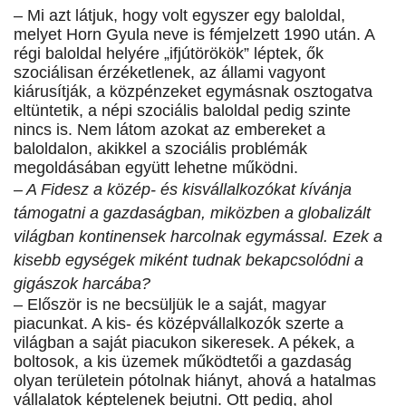
– Mi azt látjuk, hogy volt egyszer egy baloldal,
melyet Horn Gyula neve is fémjelzett 1990 után. A
régi baloldal helyére „ifjútörökök” léptek, ők
szociálisan érzéketlenek, az állami vagyont
kiárusítják, a közpénzeket egymásnak osztogatva
eltüntetik, a népi szociális baloldal pedig szinte
nincs is. Nem látom azokat az embereket a
baloldalon, akikkel a szociális problémák
megoldásában együtt lehetne működni.
– A Fidesz a közép- és kisvállalkozókat kívánja
támogatni a gazdaságban, miközben a globalizált
világban kontinensek harcolnak egymással. Ezek a
kisebb egységek miként tudnak bekapcsolódni a
gigászok harcába?
– Először is ne becsüljük le a saját, magyar
piacunkat. A kis- és középvállalkozók szerte a
világban a saját piacukon sikeresek. A pékek, a
boltosok, a kis üzemek működtetői a gazdaság
olyan területein pótolnak hiányt, ahová a hatalmas
vállalatok képtelenek bejutni. Ott pedig, ahol