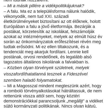
nem tudnak hozzáférni.
– Mi a másik pillére a vidékpolitikájuknak?
– A falu. Ma ez a településforma nálunk halódik,
vékonyodik, nem tud XXI. századi
életkörülményeket biztosítani az ott élőknek, holott
Európában a falu a jövő életformája. Bezárják a
postákat, körzetesítik az iskolákat, felszámolják
azokat az intézményeket, melyek az elmúlt húsz év
során az önkormányzatok erőfeszítései révén meg
tudtak erősödni. Mi ez ellen tiltakozunk, és a
tendenciát meg akarjuk fordítani. Lennie kell
postának, orvosi rendelőnek, és legalább alsó
tagozatos általános iskolának a falvakban is.
– Közben olyan törvények születnek, melyek
visszafordíthatatlanná tesznek a Fideszével
szemben haladó folyamatokat.
– Mi a Magosszal mindent megteszünk azért, hogy
a romboló törvényalkotásokat hátráltassuk, de nem
rettenünk vissza attól sem, hogy köztéri
demonstrációkkal parancsoljunk „megálljt” a vidéket
sújtó kormányzati politikának. Nincs olyan kátyú,