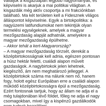
vállaljuk a kisgazdapárt legjobb hagyományait, és
képviselni is akarjuk a mai politikai világban. A
kisgazdák még aktív csoportja a mi frakciónkban
található. Ma két területen kell a Fidesznek világos
álláspontot képviselnie. Egyik a birtokpolitika: a
nagyüzemi latifundiumokat nem tekintjük olyan
termelési egységeknek, amelyek a magyar
mezőgazdaság alapját adhatnák, amelyekre a
magyar mezőgazdaság épülhetne.
– Akkor tehát a kert-Magyarország?
– A magyar mezőgazdaság törzsét, derekát a
középbirtokosságnak kell adnia, egészen pontosan
a húsz hektár feletti, családi alapon művelt
gazdaságok. A nagybirtokok jelen lehetnek,
kiegészítő, ám nem meghatározó jelleggel. A
középbirtokok száma ma nálunk nem nő, hanem
fogy, holott egész Európában erre a családi alapon
működő középbirtokosságra épül a mezőgazdaság.
Ezért fontosnak tartjuk, hogy az állam ne adja el a
még tulajdonában lévő földet, főleg ne adja el nagy
csomagokban, mivel így a kispénzű gazdálkodók