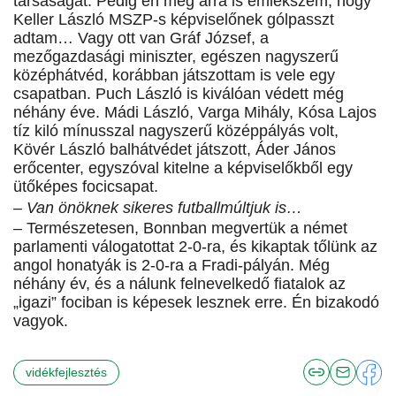
társaságát. Pedig én még arra is emlékszem, hogy
Keller László MSZP-s képviselőnek gólpasszt
adtam… Vagy ott van Gráf József, a
mezőgazdasági miniszter, egészen nagyszerű
középhátvéd, korábban játszottam is vele egy
csapatban. Puch László is kiválóan védett még
néhány éve. Mádi László, Varga Mihály, Kósa Lajos
tíz kiló mínusszal nagyszerű középpályás volt,
Kövér László balhátvédet játszott, Áder János
erőcenter, egyszóval kitelne a képviselőkből egy
ütőképes focicsapat.
– Van önöknek sikeres futballmúltjuk is…
– Természetesen, Bonnban megvertük a német
parlamenti válogatottat 2-0-ra, és kikaptak tőlünk az
angol honatyák is 2-0-ra a Fradi-pályán. Még
néhány év, és a nálunk felnevelkedő fiatalok az
„igazi” fociban is képesek lesznek erre. Én bizakodó
vagyok.
vidékfejlesztés