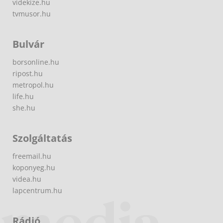
videkize.hu
tvmusor.hu
Bulvár
borsonline.hu
ripost.hu
metropol.hu
life.hu
she.hu
Szolgáltatás
freemail.hu
koponyeg.hu
videa.hu
lapcentrum.hu
Rádió