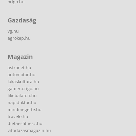
origo.hu
Gazdaság
vg.hu
agrokep.hu
Magazin
astronet.hu
automotor.hu
lakaskultura.hu
gamer.origo.hu
likebalaton.hu
napidoktor.hu
mindmegette.hu
travelo.hu
dietaesfitnesz.hu
vitorlazasmagazin.hu