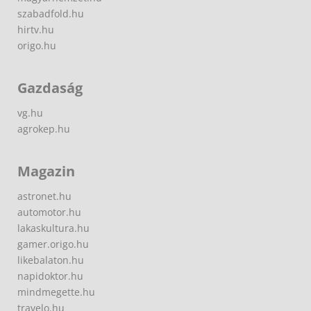
szabadfold.hu
hirtv.hu
origo.hu
Gazdaság
vg.hu
agrokep.hu
Magazin
astronet.hu
automotor.hu
lakaskultura.hu
gamer.origo.hu
likebalaton.hu
napidoktor.hu
mindmegette.hu
travelo.hu