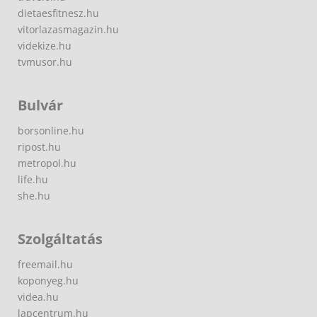
dietaesfitnesz.hu
vitorlazasmagazin.hu
videkize.hu
tvmusor.hu
Bulvár
borsonline.hu
ripost.hu
metropol.hu
life.hu
she.hu
Szolgáltatás
freemail.hu
koponyeg.hu
videa.hu
lapcentrum.hu