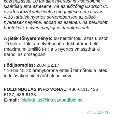
kézi húzással 10 tartalék nyertest is kisorsolunk
kizárólag arra az esetre, ha az előzőleg kisorsolt 60
nyertes közül valakinek a megfejtése nem helyes.
A 10 tartalék nyertes sorrendben lép az előző
nyertesek helyébe, abban az esetben, ha beküldött
borítékjaik helyes megfejtést tartalmaznak.
A játék főnyereménye:
60 hektár föld, azaz 6-szor
10 hektár föld, amelyet adott értékhatáron belül
(maximum: 3millió Ft*) a 6 nyertes választhat ki
bárhol az országban.
Fődíjsorsolás:
2004.12.17
* 10 ha 15-20 aranykorona értékű termőföld a játék
indulásakori piaci árát alapul véve.
FÖLDINDULÁS INFO VONAL:
436-6111, 436-
6137, 436-6138
E-mail:
foldindulas@lap.szabadfold.hu