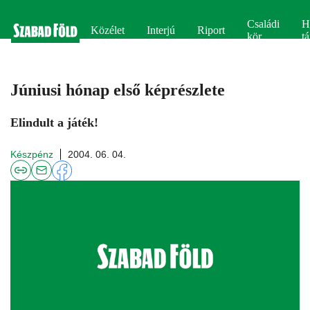
Családi
H
Közélet
Interjú
Riport
kör
tá
Júniusi hónap első képrészlete
Elindult a játék!
Készpénz
2004. 06. 04.