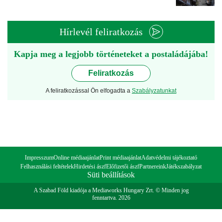
Hírlevél feliratkozás
Kapja meg a legjobb történeteket a postaládájába!
Feliratkozás
A feliratkozással Ön elfogadta a
Szabályzatunkat
Impresszum
Online médiaajánlat
Print médiaajánlat
Adatvédelmi tájékoztató
Felhasználási feltételek
Hirdetési ászf
Előfizetői ászf
Partnereink
Játékszabályzat
Süti beállítások
A Szabad Föld kiadója a Mediaworks Hungary Zrt. © Minden jog
fenntartva. 2026