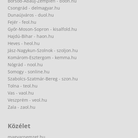
Borsod-Abaúj-Zemplén - boon.hu
Csongrád - delmagyar.hu
Dunaújváros - duol.hu
Fejér - feol.hu
Győr-Moson-Sopron - kisalfold.hu
Hajdú-Bihar - haon.hu
Heves - heol.hu
Jász-Nagykun-Szolnok - szoljon.hu
Komárom-Esztergom - kemma.hu
Nógrád - nool.hu
Somogy - sonline.hu
Szabolcs-Szatmár-Bereg - szon.hu
Tolna - teol.hu
Vas - vaol.hu
Veszprém - veol.hu
Zala - zaol.hu
Közélet
magyarnemzet.hu