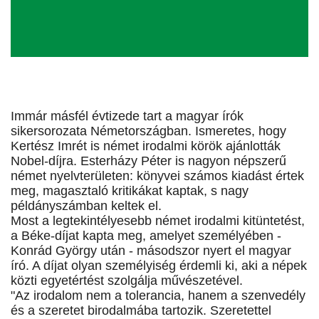
Immár másfél évtizede tart a magyar írók
sikersorozata Németországban. Ismeretes, hogy
Kertész Imrét is német irodalmi körök ajánlották
Nobel-díjra. Esterházy Péter is nagyon népszerű
német nyelvterületen: könyvei számos kiadást értek
meg, magasztaló kritikákat kaptak, s nagy
példányszámban keltek el.
Most a legtekintélyesebb német irodalmi kitüntetést,
a Béke-díjat kapta meg, amelyet személyében -
Konrád György után - másodszor nyert el magyar
író. A díjat olyan személyiség érdemli ki, aki a népek
közti egyetértést szolgálja művészetével.
"Az irodalom nem a tolerancia, hanem a szenvedély
és a szeretet birodalmába tartozik. Szeretettel