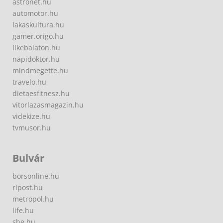
astronet.hu
automotor.hu
lakaskultura.hu
gamer.origo.hu
likebalaton.hu
napidoktor.hu
mindmegette.hu
travelo.hu
dietaesfitnesz.hu
vitorlazasmagazin.hu
videkize.hu
tvmusor.hu
Bulvár
borsonline.hu
ripost.hu
metropol.hu
life.hu
she.hu