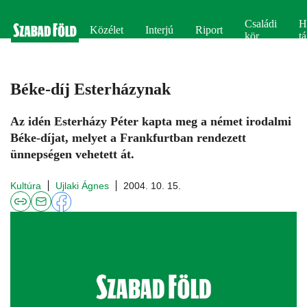
Családi
H
Közélet
Interjú
Riport
kör
tá
Béke-díj Esterházynak
Az idén Esterházy Péter kapta meg a német irodalmi
Béke-díjat, melyet a Frankfurtban rendezett
ünnepségen vehetett át.
Kultúra
Ujlaki Ágnes
2004. 10. 15.