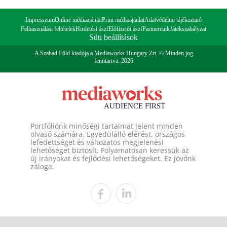
Impresszum
Online médiaajánlat
Print médiaajánlat
Adatvédelmi tájékoztató
Felhasználási feltételek
Hirdetési ászf
Előfizetői ászf
Partnereink
Játékszabályzat
Süti beállítások
A Szabad Föld kiadója a Mediaworks Hungary Zrt. © Minden jog
fenntartva. 2026
Portfóliónk minőségi tartalmat jelent minden
olvasó számára. Egyedülálló elérést, országos
lefedettséget és változatos megjelenési
lehetőséget biztosít. Folyamatosan keressük az
új irányokat és fejlődési lehetőségeket. Ez jövőnk
záloga.