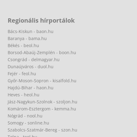
Regionális hírportálok
Bács-Kiskun - baon.hu
Baranya - bama.hu
Békés - beol.hu
Borsod-Abaúj-Zemplén - boon.hu
Csongrád - delmagyar.hu
Dunaújváros - duol.hu
Fejér - feol.hu
Győr-Moson-Sopron - kisalfold.hu
Hajdú-Bihar - haon.hu
Heves - heol.hu
Jász-Nagykun-Szolnok - szoljon.hu
Komárom-Esztergom - kemma.hu
Nógrád - nool.hu
Somogy - sonline.hu
Szabolcs-Szatmár-Bereg - szon.hu
Tolna - teol.hu