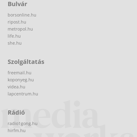
Bulvár
borsonline.hu
ripost.hu
metropol.hu
life.hu
she.hu
Szolgáltatás
freemail.hu
koponyeg.hu
videa.hu
lapcentrum.hu
Rádió
radio1gong.hu
hirfm.hu