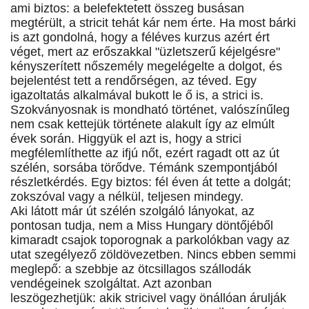
ami biztos: a belefektetett összeg busásan
megtérült, a stricit tehát kár nem érte. Ha most bárki
is azt gondolná, hogy a féléves kurzus azért ért
véget, mert az erőszakkal "üzletszerű kéjelgésre"
kényszerített nőszemély megelégelte a dolgot, és
bejelentést tett a rendőrségen, az téved. Egy
igazoltatás alkalmával bukott le ő is, a strici is.
Szokványosnak is mondható történet, valószínűleg
nem csak kettejük története alakult így az elmúlt
évek során. Higgyük el azt is, hogy a strici
megfélemlíthette az ifjú nőt, ezért ragadt ott az út
szélén, sorsába törődve. Témánk szempontjából
részletkérdés. Egy biztos: fél éven át tette a dolgát;
zokszóval vagy a nélkül, teljesen mindegy.
Aki látott már út szélén szolgáló lányokat, az
pontosan tudja, nem a Miss Hungary döntőjéből
kimaradt csajok toporognak a parkolókban vagy az
utat szegélyező zöldövezetben. Nincs ebben semmi
meglepő: a szebbje az ötcsillagos szállodák
vendégeinek szolgáltat. Azt azonban
leszögezhetjük: akik stricivel vagy önállóan árulják