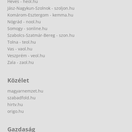
Heves - heol.hu
Jász-Nagykun-Szolnok - szoljon.hu
Komárom-Esztergom - kemma.hu
Nógrád - nool.hu
Somogy - sonline.hu
Szabolcs-Szatmár-Bereg - szon.hu
Tolna - teol.hu
Vas - vaol.hu
Veszprém - veol.hu
Zala - zaol.hu
Közélet
magyarnemzet.hu
szabadfold.hu
hirtv.hu
origo.hu
Gazdaság