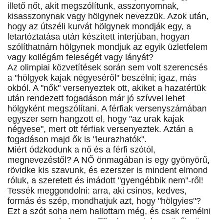
illető nőt, akit megszólítunk, asszonyomnak,
kisasszonynak vagy hölgynek nevezzük. Azok után,
hogy az útszéli kurvát hölgynek mondják egy, a
letartóztatása után készített interjúban, hogyan
szólíthatnám hölgynek mondjuk az egyik üzletfelem
vagy kollégám feleségét vagy lányát?
Az olimpiai közvetítések során sem volt szerencsés
a "hölgyek kajak négyeséről" beszélni; igaz, más
okból. A "nők" versenyeztek ott, akiket a hazatértük
után rendezett fogadáson már jó szívvel lehet
hölgyként megszólítani. A férfiak versenyszámában
egyszer sem hangzott el, hogy "az urak kajak
négyese", mert ott férfiak versenyeztek. Aztán a
fogadáson majd ők is "leurazhatók".
Miért ódzkodunk a nő és a férfi szótól,
megnevezéstől? A NŐ önmagában is egy gyönyörű,
rövidke kis szavunk, és ezerszer is mindent elmond
róluk, a szeretett és imádott "gyengébbik nem"-ről!
Tessék meggondolni: arra, aki csinos, kedves,
formás és szép, mondhatjuk azt, hogy "hölgyies"?
Ezt a szót soha nem hallottam még, és csak remélni