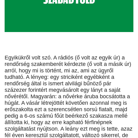
Egyikükről volt szó. A rádiós (ő volt az egyik úr) a
rendőrség szakemberét kérdezte (ő volt a másik úr)
arról, hogy mi is történt, mi az, ami az ügyről
tudható. A lényeg: egy striciként egyébként a
rendőrség által is ismert alvilági bűnöző pár
százezer forintért megvásárolt egy lányt a saját
nővérétől. Magyarán: a nővérke áruba bocsátotta a
húgát. A vásár létrejöttét követően azonnal meg is
erőszakolta ezt a szerencsétlen sorsú fiatalt, majd
pedig a 6-os számú főút beérkező szakasza mellé
állította ki, hogy az erre kapható férfinépnek
szolgáltatást nyújtson. A leány ezt meg is tette, azaz
fél éven keresztül szolgáltatott, változó sikerrel, de