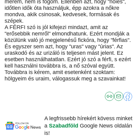
merem, nem is fogom. Ellenben azt, hogy "nőies",
időtlen idők óta használjuk, épp azokra a nőkre
mondva, akik csinosak, kedvesek, formásak és
szépek.
A FÉRFI szó is jól kifejezi mindazt, amit az
"erősebbik nemről" elmondhatunk. Ezért mondják a
közülünk való jó megjelenésű fickóra, hogy "férfias".
És egyszer sem azt, hogy "uras" vagy "úrias". Az
uraskodó és az urizáló is teljesen mást jelent. Ez
esetben használhatatlan. Ezért jó szó a férfi, s ezért
kell használni továbbra is, a nő szóval együtt.
Továbbra is kérem, amit esetenként szoktam:
hölgyeim és uraim, válogassuk meg a szavainkat!
A legfrissebb hírekért kövess minket
a
Szabadföld
Google News oldalán
is!