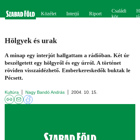
Családi
H
Közélet
Interjú
Riport
kör
tá
Hölgyek és urak
A minap egy interjút hallgattam a rádióban. Két úr
beszélgetett egy hölgyről és egy úrról. A történet
röviden visszaidézhető. Emberkereskedők buktak le
Pécsett.
Kultúra
Nagy Bandó András
2004. 10. 15.