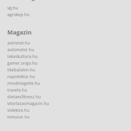
vg.hu
agrokep.hu
Magazin
astronet.hu
automotor.hu
lakaskultura.hu
gamer.origo.hu
likebalaton.hu
napidoktor.hu
mindmegette.hu
travelo.hu
dietaesfitnesz.hu
vitorlazasmagazin.hu
videkize.hu
tvmusor.hu