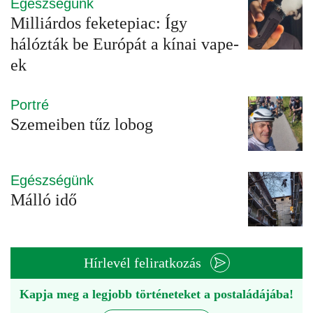
Egészségünk
Milliárdos feketepiac: Így
hálózták be Európát a kínai vape-
ek
Portré
Szemeiben tűz lobog
Egészségünk
Málló idő
Hírlevél feliratkozás
Kapja meg a legjobb történeteket a postaládájába!