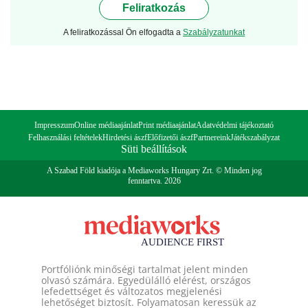
Feliratkozás
A feliratkozással Ön elfogadta a
Szabályzatunkat
Impresszum
Online médiaajánlat
Print médiaajánlat
Adatvédelmi tájékoztató
Felhasználási feltételek
Hirdetési ászf
Előfizetői ászf
Partnereink
Játékszabályzat
Süti beállítások
A Szabad Föld kiadója a Mediaworks Hungary Zrt. © Minden jog
fenntartva. 2026
Portfóliónk minőségi tartalmat jelent minden
olvasó számára. Egyedülálló elérést, országos
lefedettséget és változatos megjelenési
lehetőséget biztosít. Folyamatosan keressük az