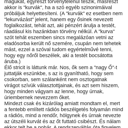
magukat, egyrészt törvénytelenül teszik, másrészt
akkor is "kurvák", ha a szó egyéb szinonimáival
próbáljuk helyettesíteni. (A "kurvák" ez esetben nem
"lekurvázást" jelent, hanem egy ősinek nevezett
foglalkozást, tehát azt, aki pénzért árulja a testét,
ráadásul kis hazánkban törvény nélkül. A "kurva"
szót tehát eszemben sincs megalázóan vetni az
eladósorba került nő szemére, csupán nem tehetek
mást, ezzel a szóval tudom egyértelművé tenni,
hogy egy nőről beszélek, aki a testét bocsátotta
áruba.)
Élő stricit is láttunk már. Nos, ők sem a "nagy Ő"-t
juttatják eszünkbe, s az is gyanítható, hogy sem
csokorban, sem szálanként nem osztogatnak
virágot szívük választottjainak, és azt sem hiszem,
hogy minden vágyam az lenne, hogy úrnak,
úriembernek nevezzem őket.
Mindezt csak és kizárólag amiatt mondtam el, mert
a fentebb említett rádiós beszélgetés folyamán mind
a rádiós, mind a rendőr, hölgynek és úrnak nevezte
az útszéli kurvát és az őt futtató csibészt. És nálam
ekkor telt be a pohár. A rendszerváltás óta figyelem