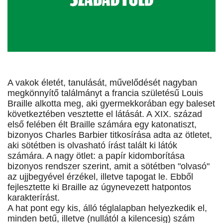
A vakok életét, tanulását, művelődését nagyban
megkönnyítő találmányt a francia születésű Louis
Braille alkotta meg, aki gyermekkorában egy baleset
következtében vesztette el látását. A XIX. század
első felében élt Braille számára egy katonatiszt,
bizonyos Charles Barbier titkosírása adta az ötletet,
aki sötétben is olvasható írást talált ki látók
számára. A nagy ötlet: a papír kidomborítása
bizonyos rendszer szerint, amit a sötétben "olvasó"
az ujjbegyével érzékel, illetve tapogat le. Ebből
fejlesztette ki Braille az úgynevezett hatpontos
karakterírást.
A hat pont egy kis, álló téglalapban helyezkedik el,
minden betű, illetve (nullától a kilencesig) szám