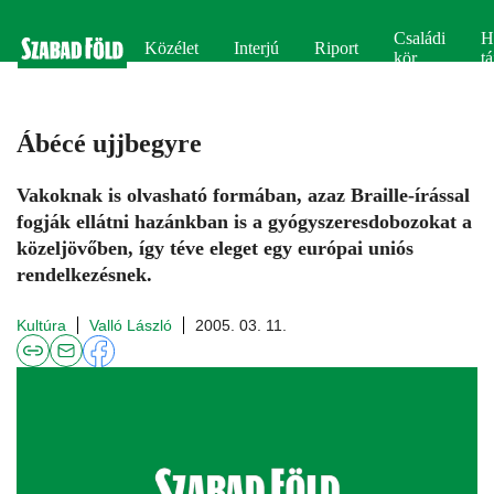
Családi
H
Közélet
Interjú
Riport
kör
tá
Ábécé ujjbegyre
Vakoknak is olvasható formában, azaz Braille-írással
fogják ellátni hazánkban is a gyógyszeresdobozokat a
közeljövőben, így téve eleget egy európai uniós
rendelkezésnek.
Kultúra
Valló László
2005. 03. 11.