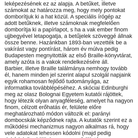
leképezésének ez az alapja. A betűket, illetve
számokat az határozza meg, hogy mely pontokat
domborítjuk ki a hat közül. A speciális írógép az
adott betűknek, illetve számoknak megfelelően
domborítja ki a papírlapot, s ha a vak ember finom
ujjbegyével letapogatja, a betűjelek szöveggé állnak
össze benne. Hazánkban 1893-ban vezették be a
vakírást vagy pontírást, három év múlva pedig
Budapesten megnyitották az első Braille-könyvtárat,
amely azóta is a vakok rendelkezésére áll.
Barbier, illetve Braille találmánya nemhogy tovább
él, hanem minden jel szerint alapul szolgál napjaink
egyik rohamosan fejlődő tudományága, az
informatika továbblépéséhez. A skóciai Edinburghi
meg az olasz Bolognai Egyetem kutatói rájöttek,
hogy létezik olyan anyagféleség, amelyet ha nagyon
finom, célzott erőhatás ér, felülete előre
meghatározható módon változik el: parányi
dombocskák képződnek rajta. A kutatók szerint ez a
működési mechanizmus nagyon alkalmas rá, hogy
vele adatokat lehessen kódolni (majd pedig