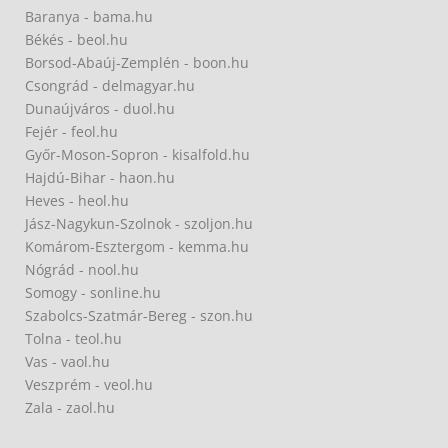
Baranya - bama.hu
Békés - beol.hu
Borsod-Abaúj-Zemplén - boon.hu
Csongrád - delmagyar.hu
Dunaújváros - duol.hu
Fejér - feol.hu
Győr-Moson-Sopron - kisalfold.hu
Hajdú-Bihar - haon.hu
Heves - heol.hu
Jász-Nagykun-Szolnok - szoljon.hu
Komárom-Esztergom - kemma.hu
Nógrád - nool.hu
Somogy - sonline.hu
Szabolcs-Szatmár-Bereg - szon.hu
Tolna - teol.hu
Vas - vaol.hu
Veszprém - veol.hu
Zala - zaol.hu