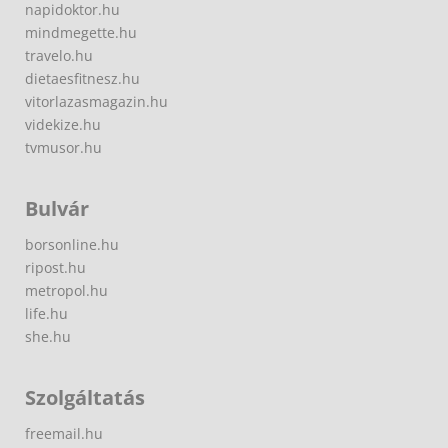
napidoktor.hu
mindmegette.hu
travelo.hu
dietaesfitnesz.hu
vitorlazasmagazin.hu
videkize.hu
tvmusor.hu
Bulvár
borsonline.hu
ripost.hu
metropol.hu
life.hu
she.hu
Szolgáltatás
freemail.hu