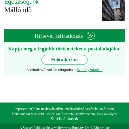
Egészségünk
Málló idő
Hírlevél feliratkozás
Kapja meg a legjobb történeteket a postaládájába!
Feliratkozás
A feliratkozással Ön elfogadta a
Szabályzatunkat
Impresszum
Online médiaajánlat
Print médiaajánlat
Adatvédelmi tájékoztató
Felhasználási feltételek
Hirdetési ászf
Előfizetői ászf
Partnereink
Játékszabályzat
Süti beállítások
A Szabad Föld kiadója a Mediaworks Hungary Zrt. © Minden jog