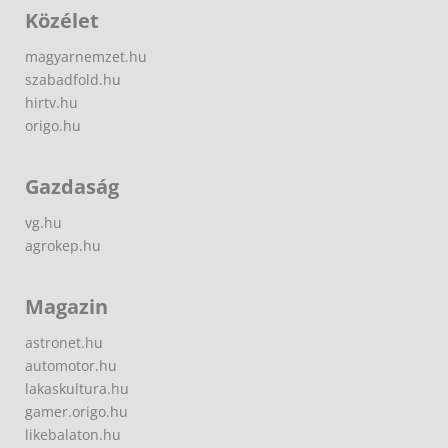
Közélet
magyarnemzet.hu
szabadfold.hu
hirtv.hu
origo.hu
Gazdaság
vg.hu
agrokep.hu
Magazin
astronet.hu
automotor.hu
lakaskultura.hu
gamer.origo.hu
likebalaton.hu