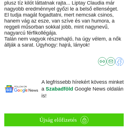
plusz tíz kilót láttatnak rajta... Liptay Claudia már
nagyobb eredménnyel győzi le a belső ellenséget.
El tudja magát fogadtatni, mert nemcsak csinos,
hanem vág az esze, van szíve és van humora, a
reggeli műsorban sokkal jobb, mint nagynevű,
nagyarcú férfikollégája.
Talán nem vagyok részrehajló, ha úgy vélem, a nők
állják a sarat. Úgyhogy: hajrá, lányok!
A legfrissebb hírekért kövess minket
a
Szabadföld
Google News oldalán
is!
Újság előfizetés