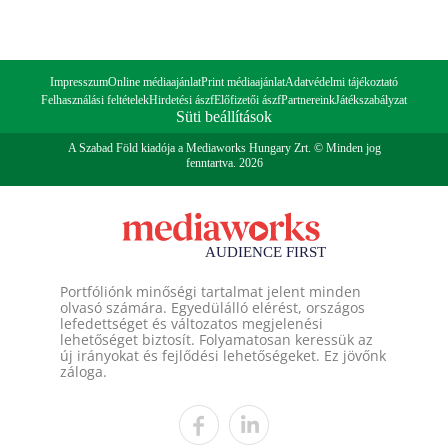
Impresszum
Online médiaajánlat
Print médiaajánlat
Adatvédelmi tájékoztató
Felhasználási feltételek
Hirdetési ászf
Előfizetői ászf
Partnereink
Játékszabályzat
Süti beállítások
A Szabad Föld kiadója a Mediaworks Hungary Zrt. © Minden jog
fenntartva. 2026
Portfóliónk minőségi tartalmat jelent minden
olvasó számára. Egyedülálló elérést, országos
lefedettséget és változatos megjelenési
lehetőséget biztosít. Folyamatosan keressük az
új irányokat és fejlődési lehetőségeket. Ez jövőnk
záloga.