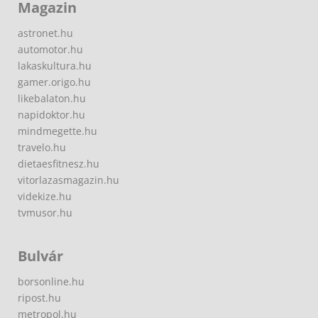
Magazin
astronet.hu
automotor.hu
lakaskultura.hu
gamer.origo.hu
likebalaton.hu
napidoktor.hu
mindmegette.hu
travelo.hu
dietaesfitnesz.hu
vitorlazasmagazin.hu
videkize.hu
tvmusor.hu
Bulvár
borsonline.hu
ripost.hu
metropol.hu