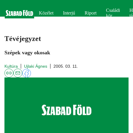
Családi
H
Közélet
Interjú
Riport
kör
tá
Tévéjegyzet
Szépek vagy okosak
Kultúra
Ujlaki Ágnes
2005. 03. 11.