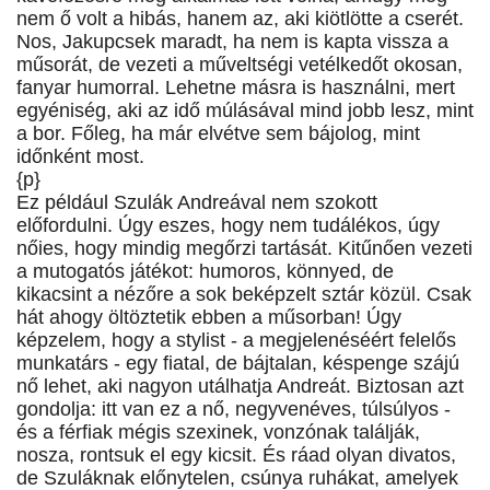
nem ő volt a hibás, hanem az, aki kiötlötte a cserét.
Nos, Jakupcsek maradt, ha nem is kapta vissza a
műsorát, de vezeti a műveltségi vetélkedőt okosan,
fanyar humorral. Lehetne másra is használni, mert
egyéniség, aki az idő múlásával mind jobb lesz, mint
a bor. Főleg, ha már elvétve sem bájolog, mint
időnként most.
{p}
Ez például Szulák Andreával nem szokott
előfordulni. Úgy eszes, hogy nem tudálékos, úgy
nőies, hogy mindig megőrzi tartását. Kitűnően vezeti
a mutogatós játékot: humoros, könnyed, de
kikacsint a nézőre a sok beképzelt sztár közül. Csak
hát ahogy öltöztetik ebben a műsorban! Úgy
képzelem, hogy a stylist - a megjelenéséért felelős
munkatárs - egy fiatal, de bájtalan, késpenge szájú
nő lehet, aki nagyon utálhatja Andreát. Biztosan azt
gondolja: itt van ez a nő, negyvenéves, túlsúlyos -
és a férfiak mégis szexinek, vonzónak találják,
nosza, rontsuk el egy kicsit. És ráad olyan divatos,
de Szuláknak előnytelen, csúnya ruhákat, amelyek