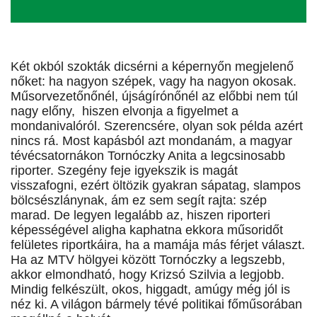
Két okból szokták dicsérni a képernyőn megjelenő
nőket: ha nagyon szépek, vagy ha nagyon okosak.
Műsorvezetőnőnél, újságírónőnél az előbbi nem túl
nagy előny, hiszen elvonja a figyelmet a
mondanivalóról. Szerencsére, olyan sok példa azért
nincs rá. Most kapásból azt mondanám, a magyar
tévécsatornákon Tornóczky Anita a legcsinosabb
riporter. Szegény feje igyekszik is magát
visszafogni, ezért öltözik gyakran sápatag, slampos
bölcsészlánynak, ám ez sem segít rajta: szép
marad. De legyen legalább az, hiszen riporteri
képességével aligha kaphatna ekkora műsoridőt
felületes riportkáira, ha a mamája más férjet választ.
Ha az MTV hölgyei között Tornóczky a legszebb,
akkor elmondható, hogy Krizsó Szilvia a legjobb.
Mindig felkészült, okos, higgadt, amúgy még jól is
néz ki. A világon bármely tévé politikai főműsorában