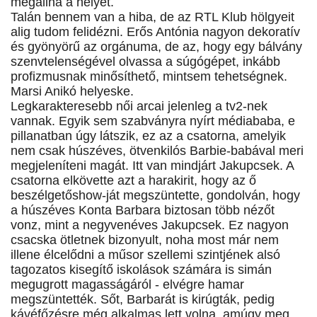
megállná a helyét.
Talán bennem van a hiba, de az RTL Klub hölgyeit
alig tudom felidézni. Erős Antónia nagyon dekoratív
és gyönyörű az orgánuma, de az, hogy egy bálvány
szenvtelenségével olvassa a súgógépet, inkább
profizmusnak minősíthető, mintsem tehetségnek.
Marsi Anikó helyeske.
Legkarakteresebb női arcai jelenleg a tv2-nek
vannak. Egyik sem szabványra nyírt médiababa, e
pillanatban úgy látszik, ez az a csatorna, amelyik
nem csak húszéves, ötvenkilós Barbie-babával meri
megjeleníteni magát. Itt van mindjárt Jakupcsek. A
csatorna elkövette azt a harakirit, hogy az ő
beszélgetőshow-ját megszüntette, gondolván, hogy
a húszéves Konta Barbara biztosan több nézőt
vonz, mint a negyvenéves Jakupcsek. Ez nagyon
csacska ötletnek bizonyult, noha most már nem
illene élcelődni a műsor szellemi szintjének alsó
tagozatos kisegítő iskolások számára is simán
megugrott magasságáról - elvégre hamar
megszüntették. Sőt, Barbarát is kirúgták, pedig
kávéfőzésre még alkalmas lett volna, amúgy meg