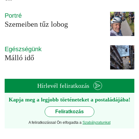
Portré
Szemeiben tűz lobog
Egészségünk
Málló idő
Hírlevél feliratkozás
Kapja meg a legjobb történeteket a postaládájába!
Feliratkozás
A feliratkozással Ön elfogadta a
Szabályzatunkat