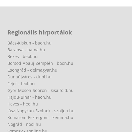
Regionális hírportálok
Bács-Kiskun - baon.hu
Baranya - bama.hu
Békés - beol.hu
Borsod-Abaúj-Zemplén - boon.hu
Csongrád - delmagyar.hu
Dunaújváros - duol.hu
Fejér - feol.hu
Győr-Moson-Sopron - kisalfold.hu
Hajdú-Bihar - haon.hu
Heves - heol.hu
Jász-Nagykun-Szolnok - szoljon.hu
Komárom-Esztergom - kemma.hu
Nógrád - nool.hu
Somogy - sonline.hu