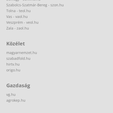
Szabolcs-Szatmár-Bereg - szon.hu
Tolna - teol.hu
Vas - vaol.hu
Veszprém - veol.hu
Zala - zaol.hu
Közélet
magyarnemzet.hu
szabadfold.hu
hirtv.hu
origo.hu
Gazdaság
vg.hu
agrokep.hu