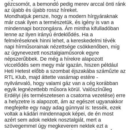
gézcsomót, a bemondó pedig merev arccal önti ránk
az újabb és újabb rossz híreket.
Mondhatjuk persze, hogy a modern hírgyáraknak
már csak ilyen a természetük, és igény is van a
mindennapi borzongásra. Ám mintha kifulladóban
lenne az ilyen irányú érdeklődés. Ha a
felméréseknek hinni lehet, a kereskedelmi tévék
napi hírműsorainak nézettsége csökkenőben, míg
az úgynevezett nosztalgiaműsorok egyre
népszerűbbek. De még a hírekre alapozott
viccelődés sem megy már igazán, hiszen például
Heti Hetest előbb a szombat éjszakába száműzte az
RTL Klub, majd áttette vasárnap estére -
nyilvánvaló, hogy valami gáz van a cég korábban
egyik legnézettebb műsora körül. Valószínűleg
Erdélyi (és természetesen a csatorna vezetése) erre
a helyzetre is alapozott, ám az egészet ugyanakkor
megfejelte egy nagy adag gúnnyal is: tessék, ezek
voltak a kádári mindennapok képei, de én most
azért sem adok nektek nosztalgiát, mert a
szövegemmel úgy megkeverem nektek ezt a