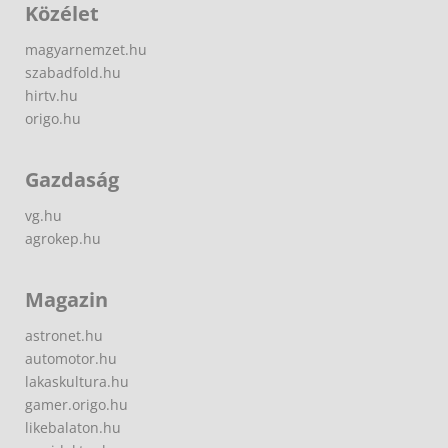
Közélet
magyarnemzet.hu
szabadfold.hu
hirtv.hu
origo.hu
Gazdaság
vg.hu
agrokep.hu
Magazin
astronet.hu
automotor.hu
lakaskultura.hu
gamer.origo.hu
likebalaton.hu