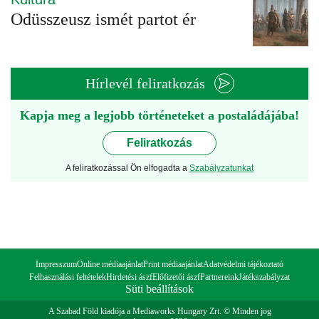
Odüsszeusz ismét partot ér
Hírlevél feliratkozás
Kapja meg a legjobb történeteket a postaládájába!
Feliratkozás
A feliratkozással Ön elfogadta a
Szabályzatunkat
Impresszum
Online médiaajánlat
Print médiaajánlat
Adatvédelmi tájékoztató
Felhasználási feltételek
Hirdetési ászf
Előfizetői ászf
Partnereink
Játékszabályzat
Süti beállítások
A Szabad Föld kiadója a Mediaworks Hungary Zrt. © Minden jog