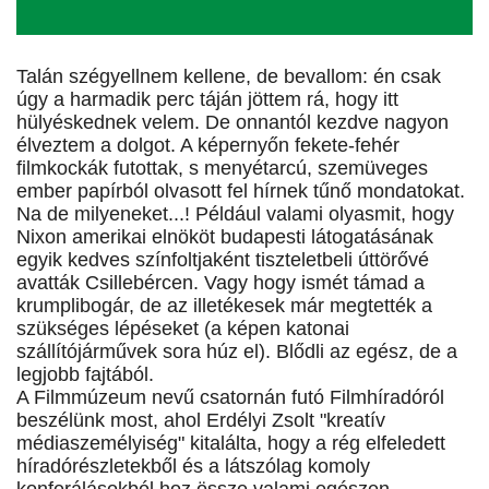
Talán szégyellnem kellene, de bevallom: én csak
úgy a harmadik perc táján jöttem rá, hogy itt
hülyéskednek velem. De onnantól kezdve nagyon
élveztem a dolgot. A képernyőn fekete-fehér
filmkockák futottak, s menyétarcú, szemüveges
ember papírból olvasott fel hírnek tűnő mondatokat.
Na de milyeneket...! Például valami olyasmit, hogy
Nixon amerikai elnököt budapesti látogatásának
egyik kedves színfoltjaként tiszteletbeli úttörővé
avatták Csillebércen. Vagy hogy ismét támad a
krumplibogár, de az illetékesek már megtették a
szükséges lépéseket (a képen katonai
szállítójárművek sora húz el). Blődli az egész, de a
legjobb fajtából.
A Filmmúzeum nevű csatornán futó Filmhíradóról
beszélünk most, ahol Erdélyi Zsolt "kreatív
médiaszemélyiség" kitalálta, hogy a rég elfeledett
híradórészletekből és a látszólag komoly