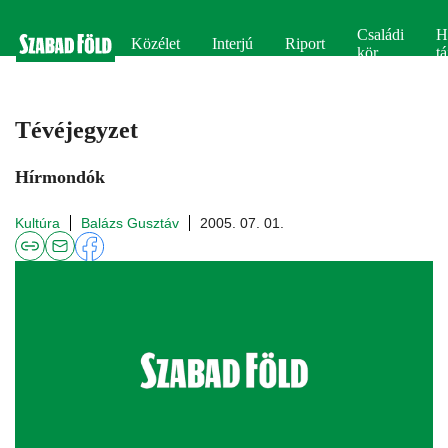
Családi
H
Közélet
Interjú
Riport
kör
tá
Tévéjegyzet
Hírmondók
Kultúra
Balázs Gusztáv
2005. 07. 01.