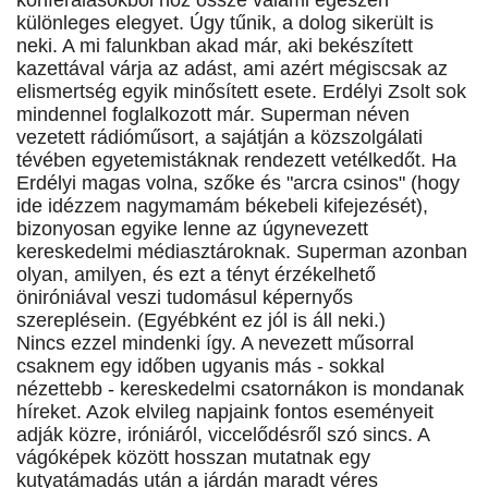
konferálásokból hoz össze valami egészen
különleges elegyet. Úgy tűnik, a dolog sikerült is
neki. A mi falunkban akad már, aki bekészített
kazettával várja az adást, ami azért mégiscsak az
elismertség egyik minősített esete. Erdélyi Zsolt sok
mindennel foglalkozott már. Superman néven
vezetett rádióműsort, a sajátján a közszolgálati
tévében egyetemistáknak rendezett vetélkedőt. Ha
Erdélyi magas volna, szőke és "arcra csinos" (hogy
ide idézzem nagymamám békebeli kifejezését),
bizonyosan egyike lenne az úgynevezett
kereskedelmi médiasztároknak. Superman azonban
olyan, amilyen, és ezt a tényt érzékelhető
öniróniával veszi tudomásul képernyős
szereplésein. (Egyébként ez jól is áll neki.)
Nincs ezzel mindenki így. A nevezett műsorral
csaknem egy időben ugyanis más - sokkal
nézettebb - kereskedelmi csatornákon is mondanak
híreket. Azok elvileg napjaink fontos eseményeit
adják közre, iróniáról, viccelődésről szó sincs. A
vágóképek között hosszan mutatnak egy
kutyatámadás után a járdán maradt véres