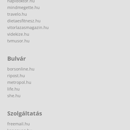
napidoktor.hu
mindmegette.hu
travelo.hu
dietaesfitnesz.hu
vitorlazasmagazin.hu
videkize.hu
tvmusor.hu
Bulvár
borsonline.hu
ripost.hu
metropol.hu
life.hu
she.hu
Szolgáltatás
freemail.hu