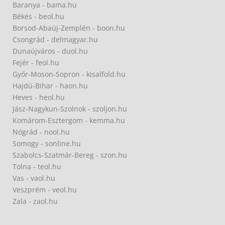
Baranya - bama.hu
Békés - beol.hu
Borsod-Abaúj-Zemplén - boon.hu
Csongrád - delmagyar.hu
Dunaújváros - duol.hu
Fejér - feol.hu
Győr-Moson-Sopron - kisalfold.hu
Hajdú-Bihar - haon.hu
Heves - heol.hu
Jász-Nagykun-Szolnok - szoljon.hu
Komárom-Esztergom - kemma.hu
Nógrád - nool.hu
Somogy - sonline.hu
Szabolcs-Szatmár-Bereg - szon.hu
Tolna - teol.hu
Vas - vaol.hu
Veszprém - veol.hu
Zala - zaol.hu