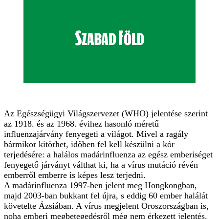
Az Egészségügyi Világszervezet (WHO) jelentése szerint
az 1918. és az 1968. évihez hasonló méretű
influenzajárvány fenyegeti a világot. Mivel a ragály
bármikor kitörhet, időben fel kell készülni a kór
terjedésére: a halálos madárinfluenza az egész emberiséget
fenyegető járványt válthat ki, ha a vírus mutáció révén
emberről emberre is képes lesz terjedni.
A madárinfluenza 1997-ben jelent meg Hongkongban,
majd 2003-ban bukkant fel újra, s eddig 60 ember halálát
követelte Ázsiában. A vírus megjelent Oroszországban is,
noha emberi megbetegedésről még nem érkezett jelentés.