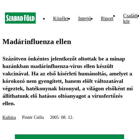
Családi
Közélet
Interjú
Riport
kör
Madárinfluenza ellen
Százötven önkéntes jelentkezőt oltottak be a minap
hazánkban madárinfluenza-vírus ellen készült
vakcinával. Ha az első kísérleti humánoltás, amelyet a
kórokozó nem gyengített, hanem elölt változatával
végeztek, hatékonynak bizonyul, a világon elsőként mi
állíthatunk elő hatásos oltóanyagot a vírusfertőzés
ellen.
Kultúra
Pintér Csilla
2005. 08. 12.