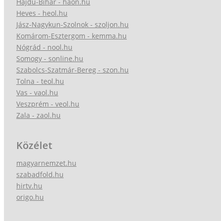
Hajdú-Bihar - haon.hu
Heves - heol.hu
Jász-Nagykun-Szolnok - szoljon.hu
Komárom-Esztergom - kemma.hu
Nógrád - nool.hu
Somogy - sonline.hu
Szabolcs-Szatmár-Bereg - szon.hu
Tolna - teol.hu
Vas - vaol.hu
Veszprém - veol.hu
Zala - zaol.hu
Közélet
magyarnemzet.hu
szabadfold.hu
hirtv.hu
origo.hu