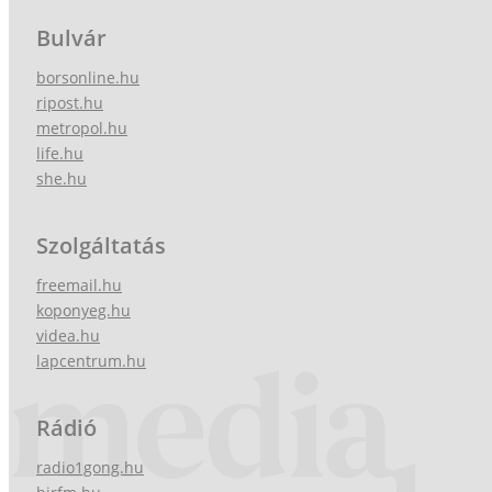
Bulvár
borsonline.hu
ripost.hu
metropol.hu
life.hu
she.hu
Szolgáltatás
freemail.hu
koponyeg.hu
videa.hu
lapcentrum.hu
Rádió
radio1gong.hu