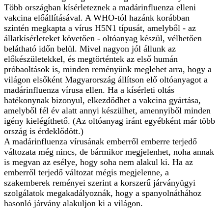
Több országban kísérleteznek a madárinfluenza elleni
vakcina előállításával. A WHO-tól hazánk korábban
szintén megkapta a vírus H5N1 típusát, amelyből - az
állatkísérleteket követően - oltóanyag készül, vélhetően
belátható időn belül. Mivel nagyon jól állunk az
előkészületekkel, és megtörténtek az első humán
próbaoltások is, minden reményünk meglehet arra, hogy a
világon elsőként Magyarország állítson elő oltóanyagot a
madárinfluenza vírusa ellen. Ha a kísérleti oltás
hatékonynak bizonyul, elkezdődhet a vakcina gyártása,
amelyből fél év alatt annyi készülhet, amennyiből minden
igény kielégíthető. (Az oltóanyag iránt egyébként már több
ország is érdeklődött.)
A madárinfluenza vírusának emberről emberre terjedő
változata még nincs, de bármikor megjelenhet, noha annak
is megvan az esélye, hogy soha nem alakul ki. Ha az
emberről terjedő változat mégis megjelenne, a
szakemberek reményei szerint a korszerű járványügyi
szolgálatok megakadályoznák, hogy a spanyolnáthához
hasonló járvány alakuljon ki a világon.