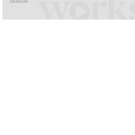
hirfm.hu