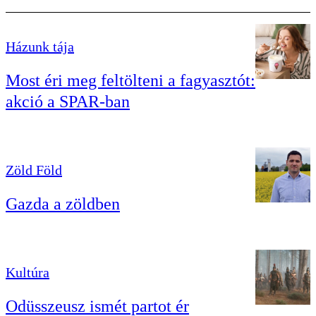
Házunk tája
Most éri meg feltölteni a fagyasztót:
akció a SPAR-ban
Zöld Föld
Gazda a zöldben
Kultúra
Odüsszeusz ismét partot ér