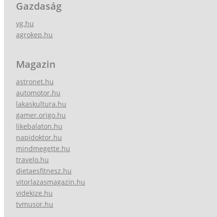
Gazdaság
vg.hu
agrokep.hu
Magazin
astronet.hu
automotor.hu
lakaskultura.hu
gamer.origo.hu
likebalaton.hu
napidoktor.hu
mindmegette.hu
travelo.hu
dietaesfitnesz.hu
vitorlazasmagazin.hu
videkize.hu
tvmusor.hu