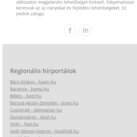
változatos megjelenési lehetőséget biztosít. Folyamatosan
keressük az új irányokat és fejlődési lehetőségeket. Ez
jövőnk záloga.
Regionális hírportálok
Bács-Kiskun - baon.hu
Baranya - bama.hu
Békés - beol.hu
Borsod-Abaúj-Zemplén - boon.hu
Csongrád - delmagyar.hu
Dunaújváros - duol.hu
Fejér - feol.hu
Győr-Moson-Sopron - kisalfold.hu