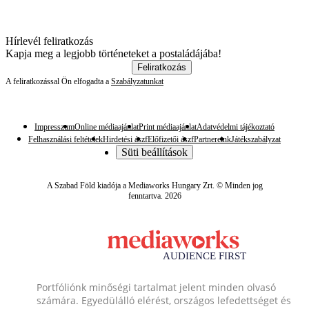
Hírlevél feliratkozás
Kapja meg a legjobb történeteket a postaládájába!
Feliratkozás
A feliratkozással Ön elfogadta a
Szabályzatunkat
Impresszum
Online médiaajánlat
Print médiaajánlat
Adatvédelmi tájékoztató
Felhasználási feltételek
Hirdetési ászf
Előfizetői ászf
Partnereink
Játékszabályzat
Süti beállítások
A Szabad Föld kiadója a Mediaworks Hungary Zrt. © Minden jog
fenntartva. 2026
Portfóliónk minőségi tartalmat jelent minden olvasó
számára. Egyedülálló elérést, országos lefedettséget és