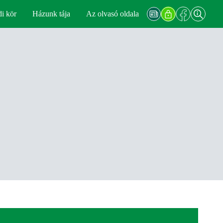
di kör
Házunk tája
Az olvasó oldala