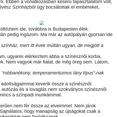
ni. Ebben a vonatkozásban keserű tapasztalatom volt,
Művész Színházból úgy bocsátottak el embereket,
ltöztem ide, továbbra is Budapesten élek.
án pedig ingázom. Ma már az autópályán gyorsan ide
 színház, mert itt évek múltán ugyan, de megjött a
rám, ugyanis elérkeztem abba a színésznői korba,
ek. Nem vagyok már fiatal, de még öreg sem. Látom,
an "robbanékony, temperamentumos lány típus"-nak
i adottságaimmal keverik össze a színésznői
az autózás és a lovaglás nem szokványos színésznői
nincs a színpadi munkámmal.
zerűen nem fér össze az elveimmel. Nem járok
 Sajnálatos, hogy manapság az újságokat csak a
 sikerekkel nem foglalkoznak.