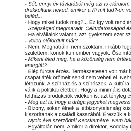
- Sőt, ennyi év távlatából még azt is elárulo
drukkoltunk neked, amikor a Ki mit tud?-on v
beléd...
- Hogy miket tudok meg?... Ez így volt rendjé
- Szépséged megmaradt. Céltudatosságod és
- Ha elvállalok valamit, azt igyekszem ezer száz
- Veled előfordult már?
- Nem. Meghátrálni nem szoktam, inkább fog
születtem, konok kun ember vagyok. Őseimtől 
- Miként éled meg, ha a közönség nem értékel
energiát?
- Elég furcsa érzés. Természetesen volt már 
csapatjáték örömeit senki nem veheti el. Neh
létezünk. A színház és a színészek. A kultúr
válik a politikai életben. Hogy a minimális do
teltházas produkciók vidéken is, azt tényleg
- Meg azt is, hogy a drága jegyeket megveszi 
- Bizony, sokan élnek a létbizonytalanság kü
kiszorítanak a családi kasszából. Érezzük a 
- Nyolc éve szerződtél Kecskemétre. Nem b
- Egyáltalán nem. Amikor a direktor, Bodola