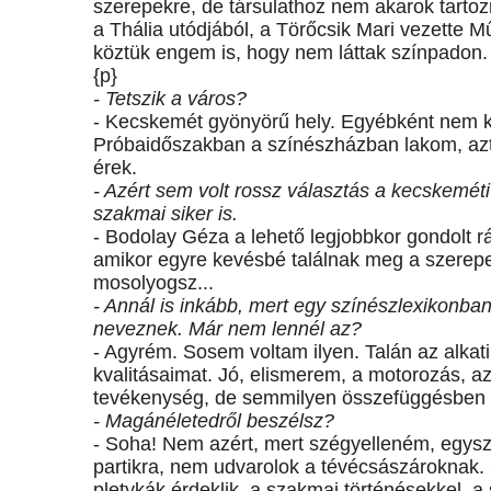
szerepekre, de társulathoz nem akarok tartoz
a Thália utódjából, a Törőcsik Mari vezette 
köztük engem is, hogy nem láttak színpadon.
{p}
- Tetszik a város?
- Kecskemét gyönyörű hely. Egyébként nem kö
Próbaidőszakban a színészházban lakom, azt
érek.
- Azért sem volt rossz választás a kecskeméti
szakmai siker is.
- Bodolay Géza a lehető legjobbkor gondolt 
amikor egyre kevésbé találnak meg a szerep
mosolyogsz...
- Annál is inkább, mert egy színészlexikonb
neveznek. Már nem lennél az?
- Agyrém. Sosem voltam ilyen. Talán az alkat
kvalitásaimat. Jó, elismerem, a motorozás, 
tevékenység, de semmilyen összefüggésben 
- Magánéletedről beszélsz?
- Soha! Nem azért, mert szégyelleném, egys
partikra, nem udvarolok a tévécsászároknak.
pletykák érdeklik, a szakmai történésekkel, a