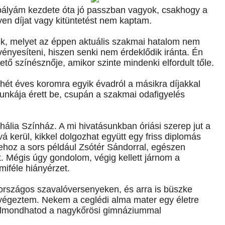
pályám kezdete óta jó passzban vagyok, csakhogy a
n díjat vagy kitüntetést nem kaptam.
ik, melyet az éppen aktuális szakmai hatalom nem
vényesíteni, hiszen senki nem érdeklődik iránta. Én
ő színésznője, amikor szinte mindenki elfordult tőle.
hét éves koromra egyik évadról a másikra díjakkal
unkája érett be, csupán a szakmai odafigyelés
Thália Színház. A mi hivatásunkban óriási szerep jut a
kerül, kikkel dolgozhat együtt egy friss diplomás
hoz a sors például Zsótér Sándorral, egészen
. Mégis úgy gondolom, végig kellett járnom a
iféle hiányérzet.
országos szavalóversenyeken, és arra is büszke
végeztem. Nekem a ceglédi alma mater egy életre
s elmondhatod a nagykőrösi gimnáziummal