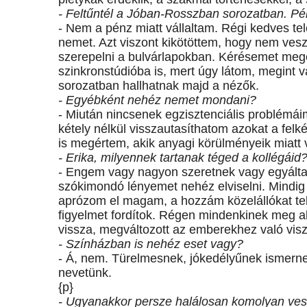
- Feltűntél a Jóban-Rosszban sorozatban. Pé
- Nem a pénz miatt vállaltam. Régi kedves te
nemet. Azt viszont kikötöttem, hogy nem ves
szerepelni a bulvárlapokban. Kérésemet megé
szinkronstúdióba is, mert úgy látom, megint 
sorozatban hallhatnak majd a nézők.
- Egyébként nehéz nemet mondani?
- Miután nincsenek egzisztenciális problémáim
kétely nélkül visszautasíthatom azokat a fel
is megértem, akik anyagi körülményeik miatt
- Erika, milyennek tartanak téged a kollégáid
- Engem vagy nagyon szeretnek vagy egyálta
szókimondó lényemet nehéz elviselni. Mindig
aprózom el magam, a hozzám közelállókat tel
figyelmet fordítok. Régen mindenkinek meg ak
vissza, megváltozott az emberekhez való vi
- Színházban is nehéz eset vagy?
- Á, nem. Türelmesnek, jókedélyűnek ismer
nevetünk.
{p}
- Ugyanakkor persze halálosan komolyan ve