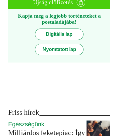
Újság előfizetés
Kapja meg a legjobb történeteket a
postaládájába!
Digitális lap
Nyomtatott lap
Friss hírek
Egészségünk
Milliárdos feketepiac: Így