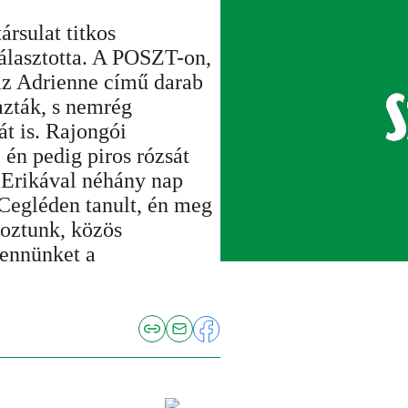
rsulat titkos
álasztotta. A POSZT-on,
az Adrienne című darab
azták, s nemrég
át is. Rajongói
 én pedig piros rózsát
 Erikával néhány nap
 Cegléden tanult, én meg
oztunk, közös
bennünket a