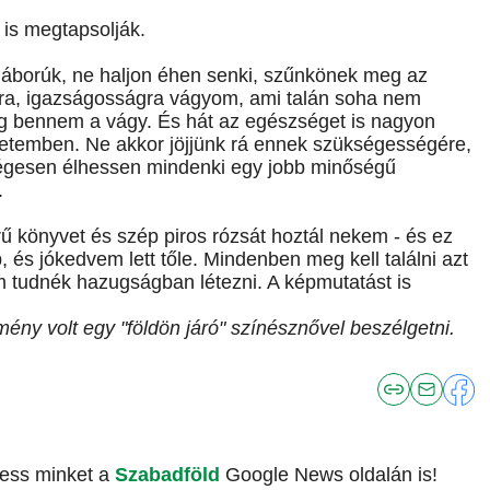
l is megtapsolják.
háborúk, ne haljon éhen senki, szűnkönek meg az
gra, igazságosságra vágyom, ami talán soha nem
eg bennem a vágy. És hát az egészséget is nagyon
etemben. Ne akkor jöjjünk rá ennek szükségességére,
égesen élhessen mindenki egy jobb minőségű
.
rű könyvet és szép piros rózsát hoztál nekem - és ez
p, és jókedvem lett tőle. Mindenben meg kell találni azt
em tudnék hazugságban létezni. A képmutatást is
ény volt egy "földön járó" színésznővel beszélgetni.
vess minket a
Szabadföld
Google News oldalán is!