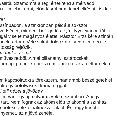
élvállról. Számomra a régi értékrend a mérvadó:
nem lehet enni, előadásról nem lehet elkésni, tisztelni
ül?
t színpadon, a szinkronban például sokszor
zültségét, mindent befogadó agyát. Nyolcvanon túl is
al viselte magányos életét. Pásztor Erzsikére szintén
nőnek tartom. Vele sokat dolgoztam, végtelen derűje
osság rejtőzik.
k magukat annak.
zművészetből. A mai pillanatnyi sztárocskák -
y hónapig tündökölnek a címlapokon, aztán eltűnnek a
ri kapcsolatokra törekszem, hamarabb beszélgetek el
juk egy befolyásos dramaturggal.
 teli nézel a jövőbe?
dom, van egyfajta elvárás velem szemben. Ahogy
rt. Nem fognak az ajtóm előtt tolakodni a színházi
 lehetőségekkel halmozzanak el. És hogy később
nyemet, az a jövő zenéje.