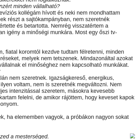
nzért minden vállalható?
levíziós kollégám hívott és neki nem mondhattam
zek részt a sajtókampányban, nem szeretnék
rtette és betartotta. Nemrég visszatértem a
van igény a minőségi munkára. Most egy őszi tv-
, fiatal koromtól kezdve tudtam félretenni, minden
kéréseket, melyek nem tetszenek. Mindazonáltal azokat
 vállalnak el minőséghez nem kapcsolható munkákat.
?
lán nem szeretnek. Igazságkereső, energikus,
 ilyen voltam, nem is szeretnék megváltozni. Nem
jes intenzitással szeretem, másokra kevesebb
artam felelni, de amikor rájöttem, hogy keveset kapok
szonyom.
nek, ha elememben vagyok, a próbákon nagyon sokat
szed a mesterséged.