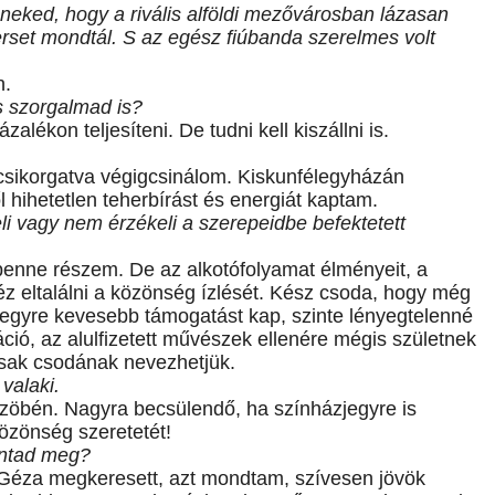
m neked, hogy a rivális alföldi mezővárosban lázasan
erset mondtál. S az egész fiúbanda szerelmes volt
n.
 szorgalmad is?
alékon teljesíteni. De tudni kell kiszállni is.
csikorgatva végigcsinálom. Kiskunfélegyházán
hihetetlen teherbírást és energiát kaptam.
i vagy nem érzékeli a szerepeidbe befektetett
benne részem. De az alkotófolyamat élményeit, a
éz eltalálni a közönség ízlését. Kész csoda, hogy még
a egyre kevesebb támogatást kap, szinte lényegtelenné
táció, az alulfizetett művészek ellenére mégis születnek
 csak csodának nevezhetjük.
valaki.
szöbén. Nagyra becsülendő, ha színházjegyre is
közönség szeretetét!
ántad meg?
y Géza megkeresett, azt mondtam, szívesen jövök