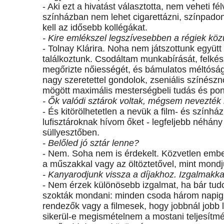
- Aki ezt a hivatást választotta, nem veheti f
színházban nem lehet cigarettázni, színpadon 
kell az idősebb kollégákat.
- Kire emlékszel legszívesebben a régiek köz
- Tolnay Klárira. Noha nem játszottunk együt
találkoztunk. Csodáltam munkabírását, felkés
megőrizte nőiességét, és bámulatos méltóságg
nagy szeretettel gondolok, zseniális színész
mögött maximális mesterségbeli tudás és pont
- Ők valódi sztárok voltak, mégsem nevezté
- És kitörölhetetlen a nevük a film- és színhá
lufisztároknak hívom őket - legfeljebb néhán
süllyesztőben.
- Belőled jó sztár lenne?
- Nem. Soha nem is érdekelt. Közvetlen embe
a műszakkal vagy az öltöztetővel, mint mond
- Kanyarodjunk vissza a díjakhoz. Izgalmakkal
- Nem érzek különösebb izgalmat, ha bár tu
szokták mondani: minden csoda három napig ta
rendezők vagy a filmesek, hogy jobbnál jobb
sikerül-e megismételnem a mostani teljesítmé