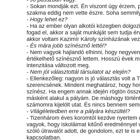
- Sokan mondják ezt. Én viszont úgy érzem, 
szakma eddig nem vette észre. Soha semmilye
- Hogy lehet ez?
- Ha az ember olyan alkotói közegben dolgoz
fogad el, akkor a saját munkáját sem tudja ér
akkor voltam Kazimír Károly színházának vezet
- És mára jobb színésznő lettél?
- Nem vagyok hajlandó elhinni, hogy negyven
értékelhető színésznő lettem. Hosszú évek m
intenzitása változott meg.
- Nem jól választottál társulatot az elején?
- Ellenkezőleg: nagyon is jó választás volt a 
szerencsének. Mindent meghatároz, hogy hová 
színész. Ha engem annak idején rögtön össze
másként alakul a pályám. De máshogy történt
számomra kijelölt utat. És nincs bennem semm
- Világéletedben erre a pályára készültél?
- Tizenhárom éves koromtól kezdve nyertem 
vagyok, hogy iskoláimat kitűnő eredménnyel 
szóló útravalót adott, de gondolom, ezt te i
kapcsolatban.