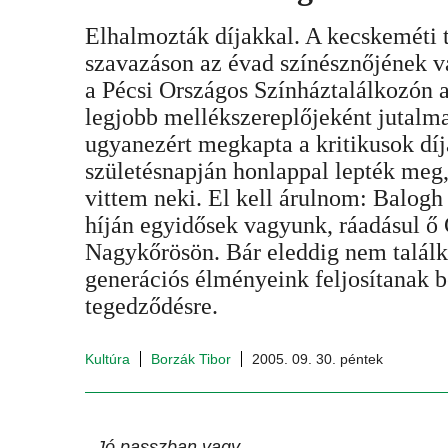
Elhalmozták díjakkal. A kecskeméti tá
szavazáson az évad színésznőjének v
a Pécsi Országos Színháztalálkozón 
legjobb mellékszereplőjeként jutalm
ugyanezért megkapta a kritikusok díj
születésnapján honlappal lepték meg,
vittem neki. El kell árulnom: Balogh
híján egyidősek vagyunk, ráadásul ő
Nagykőrösön. Bár eleddig nem találk
generációs élményeink feljosítanak 
tegedződésre.
Kultúra
Borzák Tibor
2005. 09. 30. péntek
- Jó passzban vagy.