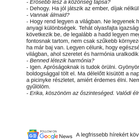
- Erősebb lesz a közönség tapsa?
- Dehogy. Ha jól játszik az ember, díjak nélkü
- Vannak álmaid?
- Hogy rend legyen a világban. Ne legyenek 
anyagi különbségek. Tehát olyasfajta igazsá
következik be, de legalább a hadd legyen m
fontosnak tartom, nem csak szűkebb környez
ha már baj van. Legyen célunk, hogy egészs
világban, ahol szeretet és harmónia uralkodik
- Benned létezik harmónia?
- Igen. Apróságoknak is tudok örülni. Gyönyö
boldogsággal tölt el. Ma délelőtt kisütött a na
a picinyke részletet, amiért érdemes élni. N
gyűlölöm.
- Erika, köszönöm az őszinteséged. Valódi élm
A legfrissebb hírekért kö