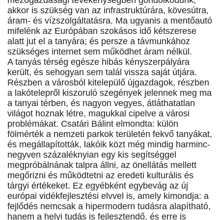
mezőgazdasági tevékenységben gondolkodunk,
akkor is szükség van az infrastruktúrára, kövesútra,
áram- és vízszolgáltatásra. Ma ugyanis a mentőautó
mifelénk az Európában szokásos idő kétszerese
alatt jut el a tanyára; és persze a távmunkához
szükséges internet sem működhet áram nélkül.
A tanyás térség egésze hibás kényszerpályára
került, és sehogyan sem talál vissza saját útjára.
Részben a városból kitelepülő újgazdagok, részben
a lakótelepről kiszoruló szegények jelennek meg ma
a tanyai térben, és nagyon vegyes, átláthatatlan
világot hoznak létre, magukkal cipelve a városi
problémákat. Csatári Bálint elmondta: külön
fölmérték a nemzeti parkok területén fekvő tanyákat,
és megállapították, lakóik közt még mindig harminc-
negyven százaléknyian egy kis segítséggel
megpróbálnának talpra állni, az önellátás mellett
megőrizni és működtetni az eredeti kulturális és
tárgyi értékeket. Ez egyébként egybevág az új
európai vidékfejlesztési elvvel is, amely kimondja: a
fejlődés nemcsak a hipermodern tudásra alapítható,
hanem a helyi tudás is fejlesztendő, és erre is