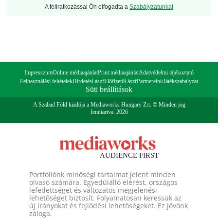
A feliratkozással Ön elfogadta a
Szabályzatunkat
Impresszum
Online médiaajánlat
Print médiaajánlat
Adatvédelmi tájékoztató
Felhasználási feltételek
Hirdetési ászf
Előfizetői ászf
Partnereink
Játékszabályzat
Süti beállítások
A Szabad Föld kiadója a Mediaworks Hungary Zrt. © Minden jog
fenntartva. 2026
Portfóliónk minőségi tartalmat jelent minden
olvasó számára. Egyedülálló elérést, országos
lefedettséget és változatos megjelenési
lehetőséget biztosít. Folyamatosan keressük az
új irányokat és fejlődési lehetőségeket. Ez jövőnk
záloga.