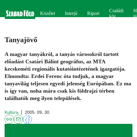
Családi
H
Közélet
Interjú
Riport
kör
tá
Tanyajövő
A magyar tanyákról, a tanyás városokról tartott
előadást Csatári Bálint geográfus, az MTA
kecskeméti regionális kutatóintézetének igazgatója.
Elmondta: Erdei Ferenc óta tudjuk, a magyar
tanyavilág teljesen egyedi jelenség Európában. Ez ma
is így van, noha mára csak kis földrajzi térben
találhatók meg ilyen települések.
Kultúra
2005. 09. 30.