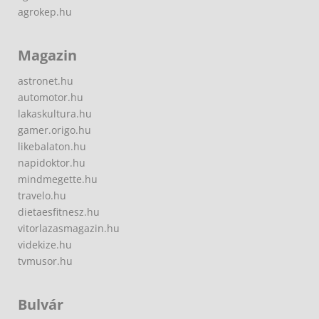
agrokep.hu
Magazin
astronet.hu
automotor.hu
lakaskultura.hu
gamer.origo.hu
likebalaton.hu
napidoktor.hu
mindmegette.hu
travelo.hu
dietaesfitnesz.hu
vitorlazasmagazin.hu
videkize.hu
tvmusor.hu
Bulvár