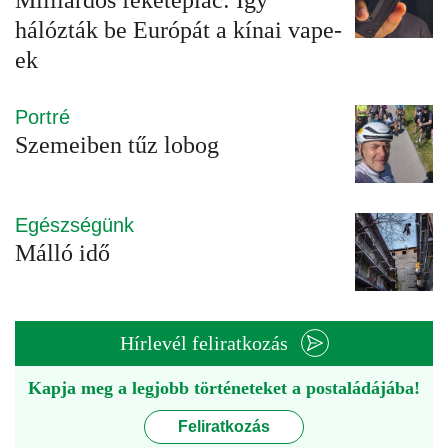
Milliárdos feketepiac: Így
hálózták be Európát a kínai vape-
ek
Portré
Szemeiben tűz lobog
Egészségünk
Málló idő
Hírlevél feliratkozás
Kapja meg a legjobb történeteket a postaládájába!
Feliratkozás