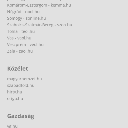
Komárom-Esztergom - kemma.hu
Nógrád - nool.hu
Somogy - sonline.hu
Szabolcs-Szatmár-Bereg - szon.hu
Tolna - teol.hu
Vas - vaol.hu
Veszprém - veol.hu
Zala - zaol.hu
Közélet
magyarnemzet.hu
szabadfold.hu
hirtv.hu
origo.hu
Gazdaság
vg.hu