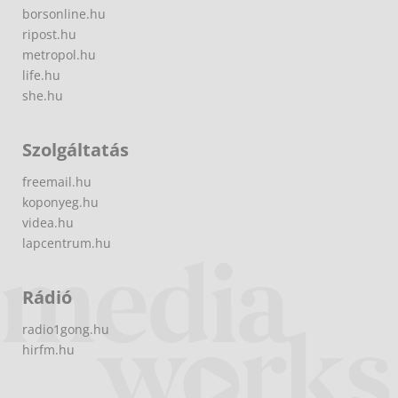
borsonline.hu
ripost.hu
metropol.hu
life.hu
she.hu
Szolgáltatás
freemail.hu
koponyeg.hu
videa.hu
lapcentrum.hu
Rádió
radio1gong.hu
hirfm.hu