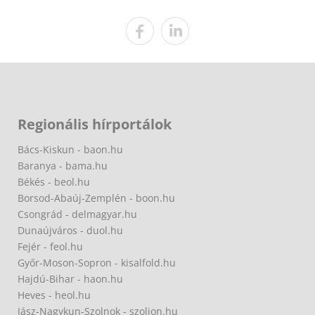
Regionális hírportálok
Bács-Kiskun - baon.hu
Baranya - bama.hu
Békés - beol.hu
Borsod-Abaúj-Zemplén - boon.hu
Csongrád - delmagyar.hu
Dunaújváros - duol.hu
Fejér - feol.hu
Győr-Moson-Sopron - kisalfold.hu
Hajdú-Bihar - haon.hu
Heves - heol.hu
Jász-Nagykun-Szolnok - szoljon.hu