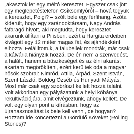
„akasztok le” egy méltó keresztet. Egyszer csak jött
egy meglepetéstelefon Csíksomlyóról – hová tegyük
a keresztet, Polgi? – szólt bele egy férfihang. Azóta
kiderült, hogy egy zarándoktársam, Nagy András
fafaragó hívott, aki megtudta, hogy keresztet
akarunk állítani a Pilisben, ezért a Hargita erdeiben
kivágott egy 12 méter magas fát, és ajándékként
elhozta. Felállítottuk, a falubeliek mondták, már csak
a kálvária hiányzik hozzá. De én nem a szenvedést,
a halált, hanem a büszkeséget és az élni akarást
akartam megörökíteni, ezért kerültek oda a magyar
hősök szobrai: Nimród, Attila, Árpád, Szent István,
Szent László, Boldog Özséb és Hunyadi Mátyás.
Most már csak egy szobrászt kellett hozzá találni.
Volt akkoriban egy pályázatunk a helyi kőbánya
rekultivációjára, amit elvégeztünk, ahogy kellett. De
volt egy olyan pont a kiírásban, hogy az
újrahasznosítást is bele kell venni, de hogyan?
Hozzam ide koncertezni a Gördülő Köveket (Rolling
Stones)?