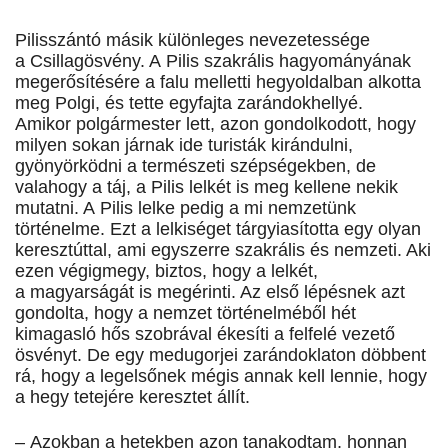
Pilisszántó másik különleges nevezetessége
a Csillagösvény. A Pilis szakrális hagyományának
megerősítésére a falu melletti hegyoldalban alkotta
meg Polgi, és tette egyfajta zarándokhellyé.
Amikor polgármester lett, azon gondolkodott, hogy
milyen sokan járnak ide turisták kirándulni,
gyönyörködni a természeti szépségekben, de
valahogy a táj, a Pilis lelkét is meg kellene nekik
mutatni. A Pilis lelke pedig a mi nemzetünk
történelme. Ezt a lelkiséget tárgyiasította egy olyan
keresztúttal, ami egyszerre szakrális és nemzeti. Aki
ezen végigmegy, biztos, hogy a lelkét,
a magyarságát is megérinti. Az első lépésnek azt
gondolta, hogy a nemzet történelméből hét
kimagasló hős szobrával ékesíti a felfelé vezető
ösvényt. De egy medugorjei zarándoklaton döbbent
rá, hogy a legelsőnek mégis annak kell lennie, hogy
a hegy tetejére keresztet állít.
– Azokban a hetekben azon tanakodtam, honnan