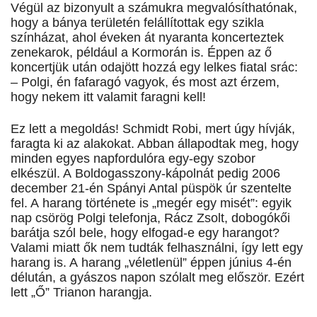
Végül az bizonyult a számukra megvalósíthatónak,
hogy a bánya területén felállítottak egy szikla
színházat, ahol éveken át nyaranta koncerteztek
zenekarok, például a Kormorán is. Éppen az ő
koncertjük után odajött hozzá egy lelkes fiatal srác:
– Polgi, én fafaragó vagyok, és most azt érzem,
hogy nekem itt valamit faragni kell!
Ez lett a megoldás! Schmidt Robi, mert úgy hívják,
faragta ki az alakokat. Abban állapodtak meg, hogy
minden egyes napfordulóra egy-egy szobor
elkészül. A Boldogasszony-kápolnát pedig 2006
december 21-én Spányi Antal püspök úr szentelte
fel. A harang története is „megér egy misét”: egyik
nap csörög Polgi telefonja, Rácz Zsolt, dobogókői
barátja szól bele, hogy elfogad-e egy harangot?
Valami miatt ők nem tudták felhasználni, így lett egy
harang is. A harang „véletlenül” éppen június 4-én
délután, a gyászos napon szólalt meg először. Ezért
lett „Ő” Trianon harangja.