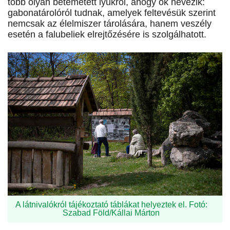
több olyan betemetett lyukról, ahogy ők nevezik:
gabonatárolóról tudnak, amelyek feltevésük szerint
nemcsak az élelmiszer tárolására, hanem veszély
esetén a falubeliek elrejtőzésére is szolgálhatott.
A látnivalókról tájékoztató táblákat helyeztek el. Fotó:
Szabad Föld/Kállai Márton