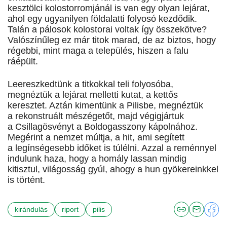
kesztölci kolostorromjánál is van egy olyan lejárat,
ahol egy ugyanilyen földalatti folyosó kezdődik.
Talán a pálosok kolostorai voltak így összekötve?
Valószínűleg ez már titok marad, de az biztos, hogy
régebbi, mint maga a település, hiszen a falu
ráépült.
Leereszkedtünk a titkokkal teli folyosóba,
megnéztük a lejárat melletti kutat, a kettős
keresztet. Aztán kimentünk a Pilisbe, megnéztük
a rekonstruált mészégetőt, majd végigjártuk
a Csillagösvényt a Boldogasszony kápolnához.
Megérint a nemzet múltja, a hit, ami segített
a legínségesebb időket is túlélni. Azzal a reménnyel
indulunk haza, hogy a homály lassan mindig
kitisztul, világosság gyúl, ahogy a hun gyökereinkkel
is történt.
kirándulás
riport
pilis