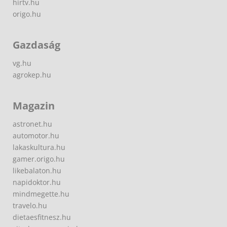
hirtv.hu
origo.hu
Gazdaság
vg.hu
agrokep.hu
Magazin
astronet.hu
automotor.hu
lakaskultura.hu
gamer.origo.hu
likebalaton.hu
napidoktor.hu
mindmegette.hu
travelo.hu
dietaesfitnesz.hu