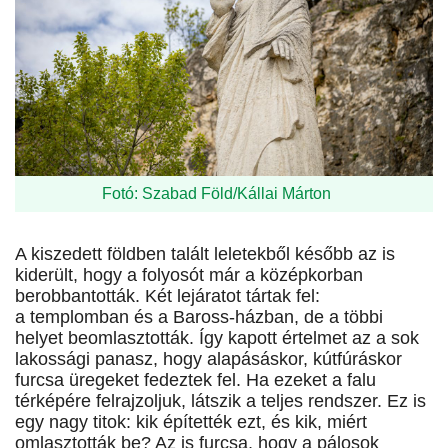
Fotó: Szabad Föld/Kállai Márton
A kiszedett földben talált leletekből később az is
kiderült, hogy a folyosót már a középkorban
berobbantották. Két lejáratot tártak fel:
a templomban és a Baross-házban, de a többi
helyet beomlasztották. Így kapott értelmet az a sok
lakossági panasz, hogy alapásáskor, kútfúráskor
furcsa üregeket fedeztek fel. Ha ezeket a falu
térképére felrajzoljuk, látszik a teljes rendszer. Ez is
egy nagy titok: kik építették ezt, és kik, miért
omlasztották be? Az is furcsa, hogy a pálosok