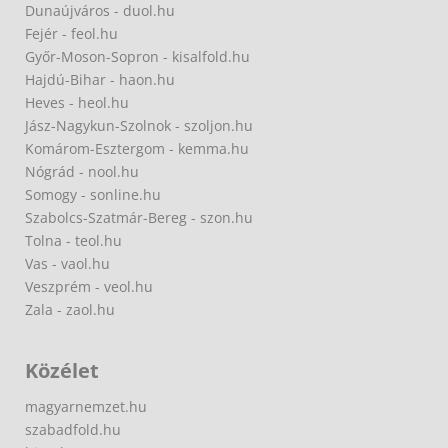
Dunaújváros - duol.hu
Fejér - feol.hu
Győr-Moson-Sopron - kisalfold.hu
Hajdú-Bihar - haon.hu
Heves - heol.hu
Jász-Nagykun-Szolnok - szoljon.hu
Komárom-Esztergom - kemma.hu
Nógrád - nool.hu
Somogy - sonline.hu
Szabolcs-Szatmár-Bereg - szon.hu
Tolna - teol.hu
Vas - vaol.hu
Veszprém - veol.hu
Zala - zaol.hu
Közélet
magyarnemzet.hu
szabadfold.hu