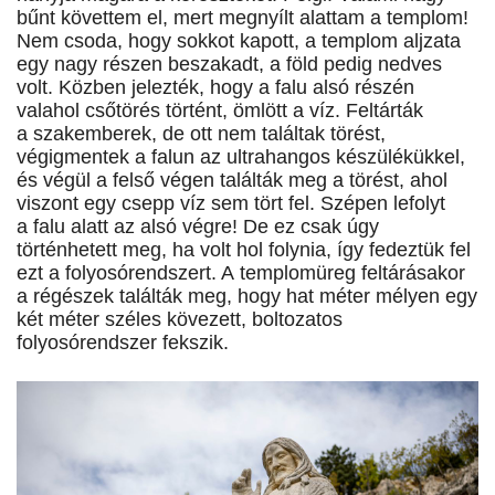
bűnt követtem el, mert megnyílt alattam a templom!
Nem csoda, hogy sokkot kapott, a templom aljzata
egy nagy részen beszakadt, a föld pedig nedves
volt. Közben jelezték, hogy a falu alsó részén
valahol csőtörés történt, ömlött a víz. Feltárták
a szakemberek, de ott nem találtak törést,
végigmentek a falun az ultrahangos készülékükkel,
és végül a felső végen találták meg a törést, ahol
viszont egy csepp víz sem tört fel. Szépen lefolyt
a falu alatt az alsó végre! De ez csak úgy
történhetett meg, ha volt hol folynia, így fedeztük fel
ezt a folyosórendszert. A templomüreg feltárásakor
a régészek találták meg, hogy hat méter mélyen egy
két méter széles kövezett, boltozatos
folyosórendszer fekszik.