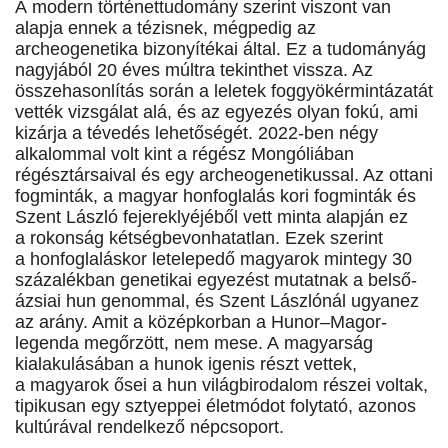
A modern történettudomány szerint viszont van
alapja ennek a tézisnek, mégpedig az
archeogenetika bizonyítékai által. Ez a tudományág
nagyjából 20 éves múltra tekinthet vissza. Az
összehasonlítás során a leletek foggyökérmintázatát
vették vizsgálat alá, és az egyezés olyan fokú, ami
kizárja a tévedés lehetőségét. 2022-ben négy
alkalommal volt kint a régész Mongóliában
régésztársaival és egy archeogenetikussal. Az ottani
fogminták, a magyar honfoglalás kori fogminták és
Szent László fejereklyéjéből vett minta alapján ez
a rokonság kétségbevonhatatlan. Ezek szerint
a honfoglaláskor letelepedő magyarok mintegy 30
százalékban genetikai egyezést mutatnak a belső-
ázsiai hun genommal, és Szent Lászlónál ugyanez
az arány. Amit a középkorban a Hunor–Magor-
legenda megőrzött, nem mese. A magyarság
kialakulásában a hunok igenis részt vettek,
a magyarok ősei a hun világbirodalom részei voltak,
tipikusan egy sztyeppei életmódot folytató, azonos
kultúrával rendelkező népcsoport.