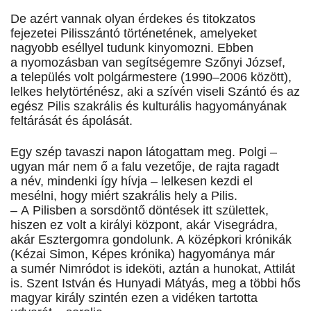
De azért vannak olyan érdekes és titokzatos
fejezetei Pilisszántó történetének, amelyeket
nagyobb eséllyel tudunk kinyomozni. Ebben
a nyomozásban van segítségemre Szőnyi József,
a település volt polgármestere (1990–2006 között),
lelkes helytörténész, aki a szívén viseli Szántó és az
egész Pilis szakrális és kulturális hagyományának
feltárását és ápolását.
Egy szép tavaszi napon látogattam meg. Polgi –
ugyan már nem ő a falu vezetője, de rajta ragadt
a név, mindenki így hívja – lelkesen kezdi el
mesélni, hogy miért szakrális hely a Pilis.
– A Pilisben a sorsdöntő döntések itt születtek,
hiszen ez volt a királyi központ, akár Visegrádra,
akár Esztergomra gondolunk. A középkori krónikák
(Kézai Simon, Képes krónika) hagyománya már
a sumér Nimródot is ideköti, aztán a hunokat, Attilát
is. Szent István és Hunyadi Mátyás, meg a többi hős
magyar király szintén ezen a vidéken tartotta