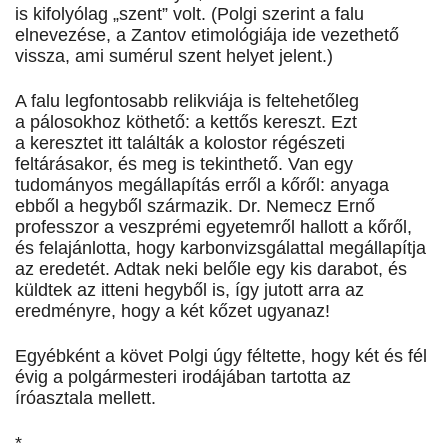
is kifolyólag „szent” volt. (Polgi szerint a falu
elnevezése, a Zantov etimológiája ide vezethető
vissza, ami sumérul szent helyet jelent.)
A falu legfontosabb relikviája is feltehetőleg
a pálosokhoz köthető: a kettős kereszt. Ezt
a keresztet itt találták a kolostor régészeti
feltárásakor, és meg is tekinthető. Van egy
tudományos megállapítás erről a kőről: anyaga
ebből a hegyből származik. Dr. Nemecz Ernő
professzor a veszprémi egyetemről hallott a kőről,
és felajánlotta, hogy karbonvizsgálattal megállapítja
az eredetét. Adtak neki belőle egy kis darabot, és
küldtek az itteni hegyből is, így jutott arra az
eredményre, hogy a két kőzet ugyanaz!
Egyébként a követ Polgi úgy féltette, hogy két és fél
évig a polgármesteri irodájában tartotta az
íróasztala mellett.
*