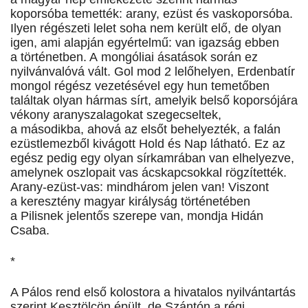
koporsóba temették: arany, ezüst és vaskoporsóba.
Ilyen régészeti lelet soha nem került elő, de olyan
igen, ami alapján egyértelmű: van igazság ebben
a történetben. A mongóliai ásatások során ez
nyilvánvalóvá vált. Gol mod 2 lelőhelyen, Erdenbatír
mongol régész vezetésével egy hun temetőben
találtak olyan hármas sírt, amelyik belső koporsójára
vékony aranyszalagokat szegecseltek,
a másodikba, ahová az elsőt behelyezték, a falán
ezüstlemezből kivágott Hold és Nap látható. Ez az
egész pedig egy olyan sírkamrában van elhelyezve,
amelynek oszlopait vas ácskapcsokkal rögzítették.
Arany-ezüst-vas: mindhárom jelen van! Viszont
a keresztény magyar királyság történetében
a Pilisnek jelentős szerepe van, mondja Hidán
Csaba.
*
A Pálos rend első kolostora a hivatalos nyilvántartás
szerint Kesztölcön épült, de Szántón a régi