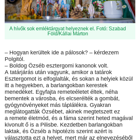
A hívők sok emléktárgyat helyeznek el. Fotó: Szabad
Föld/Kállai Márton
– Hogyan kerültek ide a pálosok? – kérdezem
Polgitól.
– Boldog Özséb esztergomi kanonok volt.
A tatárjárás után vagyunk, amikor a tatárok
Esztergomot is elfoglalták, és sokan a helyiek közül
itt a hegyekben, a barlangokban kerestek
menedéket. Egyfajta remeteéletet éltek, néha
bementek a városba, és elcserélték a gombát,
gyógynövényeket más táplálékra. Gyakran
meglátogatták Özsébet, akinek megtetszett ez
a remete életmód, és a fáma szerint heted magával
kivonult ő is a Pilisbe. Kezdetben barlangokban
laktak, és Özséb a hipotézis szerint azért is
választotta ezt a helyet, mert már az elnevezéséből