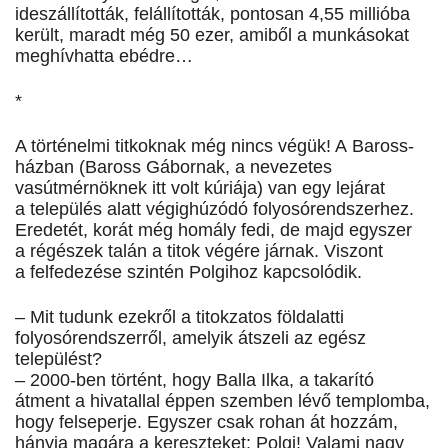
ideszállították, felállították, pontosan 4,55 millióba
került, maradt még 50 ezer, amiből a munkásokat
meghívhatta ebédre…
*
A történelmi titkoknak még nincs végük! A Baross-
házban (Baross Gábornak, a nevezetes
vasútmérnöknek itt volt kúriája) van egy lejárat
a település alatt végighúzódó folyosórendszerhez.
Eredetét, korát még homály fedi, de majd egyszer
a régészek talán a titok végére járnak. Viszont
a felfedezése szintén Polgihoz kapcsolódik.
– Mit tudunk ezekről a titokzatos földalatti
folyosórendszerről, amelyik átszeli az egész
települést?
– 2000-ben történt, hogy Balla Ilka, a takarító
átment a hivatallal éppen szemben lévő templomba,
hogy felseperje. Egyszer csak rohan át hozzám,
hányja magára a kereszteket: Polgi! Valami nagy