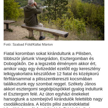
Fotó: Szabad Föld/Kállai Márton
Fiatal koromban sokat kirándultunk a Pilisben,
többször jártunk Visegrádon, Esztergomban és
Dobogókőn. De a legszebb élményem akkor ért,
amikor vagy egy évtizeddel ezelőtt egy keresztény
lelkigyakorlatra készülődve 12 fiatal és középkorú
férfitársammal a pilisszentkereszti kocsmában
találkoztunk egy szombat reggel. Székely János
akkori esztergomi segédpüspökkel gyalog indultunk
el Esztergom felé. Az úton egyházi énekeket
harsogtunk a szembejövő kirándulók felettébb nagy
csodálkozására. A közös pilisi zarándoklattal