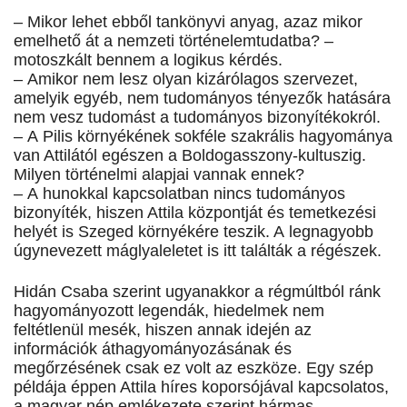
– Mikor lehet ebből tankönyvi anyag, azaz mikor
emelhető át a nemzeti történelemtudatba? –
motoszkált bennem a logikus kérdés.
– Amikor nem lesz olyan kizárólagos szervezet,
amelyik egyéb, nem tudományos tényezők hatására
nem vesz tudomást a tudományos bizonyítékokról.
– A Pilis környékének sokféle szakrális hagyománya
van Attilától egészen a Boldogasszony-kultuszig.
Milyen történelmi alapjai vannak ennek?
– A hunokkal kapcsolatban nincs tudományos
bizonyíték, hiszen Attila központját és temetkezési
helyét is Szeged környékére teszik. A legnagyobb
úgynevezett máglyaleletet is itt találták a régészek.
Hidán Csaba szerint ugyanakkor a régmúltból ránk
hagyományozott legendák, hiedelmek nem
feltétlenül mesék, hiszen annak idején az
információk áthagyományozásának és
megőrzésének csak ez volt az eszköze. Egy szép
példája éppen Attila híres koporsójával kapcsolatos,
a magyar nép emlékezete szerint hármas