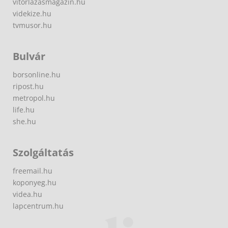
vitorlazasmagazin.hu
videkize.hu
tvmusor.hu
Bulvár
borsonline.hu
ripost.hu
metropol.hu
life.hu
she.hu
Szolgáltatás
freemail.hu
koponyeg.hu
videa.hu
lapcentrum.hu