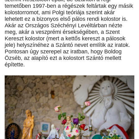
temetőben 1997-ben a régészek feltártak egy másik
kolostorromot, ami Polgi teóriája szerint akár
lehetett ez a bizonyos első pálos rendi kolostor is.
Akár az Országos Széchényi Levéltárban nézte
meg, akár a veszprémi érsekségében, a Szent
Kereszt kolostor (mert a kettős kereszt a pálosok
jele) helyszínéhez a Szántó nevet említik az iratok.
Pontosan úgy szerepel az iratban, hogy Boldog
Özséb, az alapító ezt a kolostort Szántó mellett
építette.