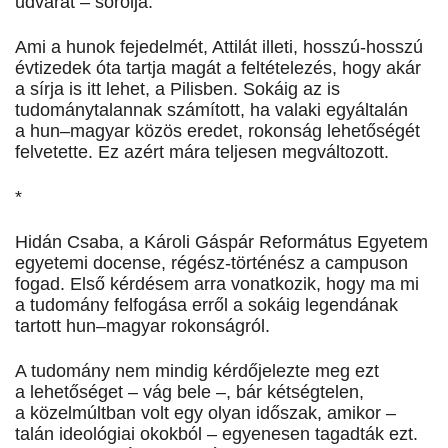
udvarát – sorolja.
Ami a hunok fejedelmét, Attilát illeti, hosszú-hosszú
évtizedek óta tartja magát a feltételezés, hogy akár
a sírja is itt lehet, a Pilisben. Sokáig az is
tudománytalannak számított, ha valaki egyáltalán
a hun–magyar közös eredet, rokonság lehetőségét
felvetette. Ez azért mára teljesen megváltozott.
*
Hidán Csaba, a Károli Gáspár Református Egyetem
egyetemi docense, régész-történész a campuson
fogad. Első kérdésem arra vonatkozik, hogy ma mi
a tudomány felfogása erről a sokáig legendának
tartott hun–magyar rokonságról.
A tudomány nem mindig kérdőjelezte meg ezt
a lehetőséget – vág bele –, bár kétségtelen,
a közelmúltban volt egy olyan időszak, amikor –
talán ideológiai okokból – egyenesen tagadták ezt.