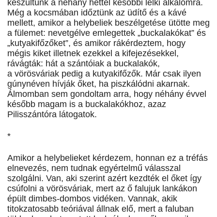
készültünk a néhány héttel későbbi lelki alkalomra.
Még a kocsmában időztünk az üdítő és a kávé
mellett, amikor a helybeliek beszélgetése ütötte meg
a fülemet: nevetgélve emlegettek „buckalakókat” és
„kutyakifőzőket”, és amikor rákérdeztem, hogy
mégis kiket illetnek ezekkel a kifejezésekkel,
rávágták: hát a szántóiak a buckalakók,
a vörösváriak pedig a kutyakifőzők. Már csak ilyen
gúnynéven hívják őket, ha piszkálódni akarnak.
Álmomban sem gondoltam arra, hogy néhány évvel
később magam is a buckalakókhoz, azaz
Pilisszántóra látogatok.
*
Amikor a helybelieket kérdezem, honnan ez a tréfás
elnevezés, nem tudnak egyértelmű válasszal
szolgálni. Van, aki szerint azért kezdték el őket így
csúfolni a vörösváriak, mert az ő falujuk lankákon
épült dimbes-dombos vidéken. Vannak, akik
titokzatosabb teóriával állnak elő, mert a faluban