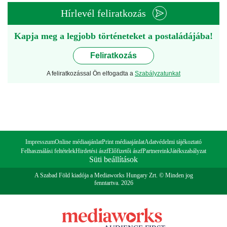
Hírlevél feliratkozás
Kapja meg a legjobb történeteket a postaládájába!
Feliratkozás
A feliratkozással Ön elfogadta a
Szabályzatunkat
Impresszum
Online médiaajánlat
Print médiaajánlat
Adatvédelmi tájékoztató
Felhasználási feltételek
Hirdetési ászf
Előfizetői ászf
Partnereink
Játékszabályzat
Süti beállítások
A Szabad Föld kiadója a Mediaworks Hungary Zrt. © Minden jog
fenntartva. 2026