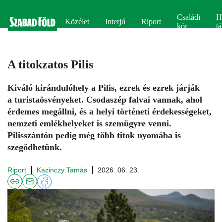
Családi
H
Közélet
Interjú
Riport
kör
tá
A titokzatos Pilis
Kiváló kirándulóhely a Pilis, ezrek és ezrek járják
a turistaösvényeket. Csodaszép falvai vannak, ahol
érdemes megállni, és a helyi történeti érdekességeket,
nemzeti emlékhelyeket is szemügyre venni.
Pilisszántón pedig még több titok nyomába is
szegődhetünk.
Riport
Kazinczy Tamás
2026. 06. 23.