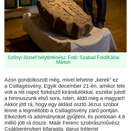
Szőnyi József helytörténész. Fotó: Szabad Föld/Kállai
Márton
Azon gondolkozott még, mivel lehetne „kerek” ez
a Csillagösvény. Egyik december 21-én, amikor tele
volt a rét napot fürkésző kirándulókkal, eszébe jutott
a himnuszunk első sora, Isten, áldd meg a magyart!
Akkor jött rá, hogy egy áldást osztó Jézus szobor
lenne a legméltóbb a Csillagösvény záró pontján.
Elkezdett rá adományokat gyűjteni, és pontosan 4,6
millió jött rá össze. Maár Ferenc szobrászművész
Csákberényben kifaragta, darus trélerrel