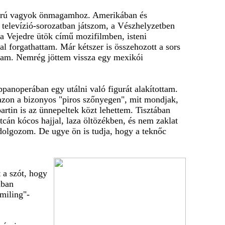
zigorú vagyok önmagamhoz. Amerikában és
televízió-sorozatban játszom, a Vészhelyzetben
 a Vejedre ütök című mozifilmben, isteni
l forgathattam. Már kétszer is összehozott a sors
oztam. Nemrég jöttem vissza egy mexikói
panoperában egy utálni való figurát alakítottam.
azon a bizonyos "piros szőnyegen", mit mondjak,
artin is az ünnepeltek közt lehettem. Tisztában
cán kócos hajjal, laza öltözékben, és nem zaklat
olgozom. De ugye ön is tudja, hogy a teknőc
 a szót, hogy
ában
miling"-