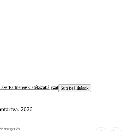
 ászf
Partnereink
Játékszabályzat
Süti beállítások
ntartva. 2026
edettséget és