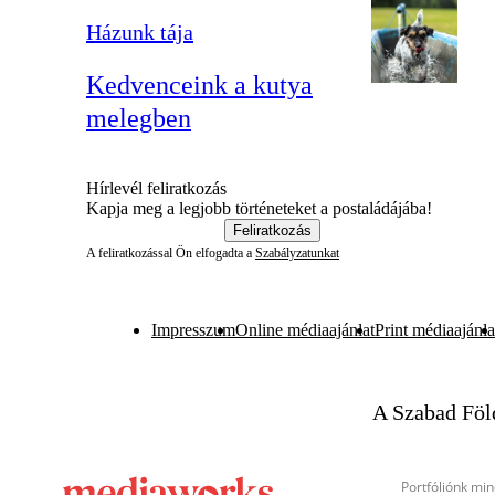
Házunk tája
Kedvenceink a kutya
melegben
Hírlevél feliratkozás
Kapja meg a legjobb történeteket a postaládájába!
Feliratkozás
A feliratkozással Ön elfogadta a
Szabályzatunkat
Impresszum
Online médiaajánlat
Print médiaajánla
A Szabad Föl
Portfóliónk min