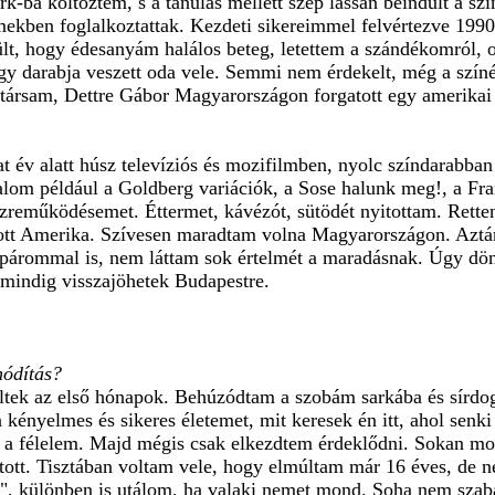
k-ba költöztem, s a tanulás mellett szép lassan beindult a szí
lmekben foglalkoztattak. Kezdeti sikereimmel felvértezve 1990
ült, hogy édesanyám halálos beteg, letettem a szándékomról,
gy darabja veszett oda vele. Semmi nem érdekelt, még a színé
ársam, Dettre Gábor Magyarországon forgatott egy amerikai f
 év alatt húsz televíziós és mozifilmben, nyolc színdarabban
alom például a Goldberg variációk, a Sose halunk meg!, a Fra
özreműködésemet. Éttermet, kávézót, sütödét nyitottam. Rette
ott Amerika. Szívesen maradtam volna Magyarországon. Aztá
a párommal is, nem láttam sok értelmét a maradásnak. Úgy dö
indig visszajöhetek Budapestre.
hódítás?
eltek az első hónapok. Behúzódtam a szobám sarkába és sír
 kényelmes és sikeres életemet, mit keresek én itt, ahol sen
am a félelem. Majd mégis csak elkezdtem érdeklődni. Sokan m
atott. Tisztában voltam vele, hogy elmúltam már 16 éves, de
", különben is utálom, ha valaki nemet mond. Soha nem szabad