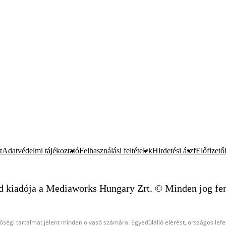
t
Adatvédelmi tájékoztató
Felhasználási feltételek
Hirdetési ászf
Előfizetői
d kiadója a Mediaworks Hungary Zrt. © Minden jog fen
őségi tartalmat jelent minden olvasó számára. Egyedülálló elérést, országos lef