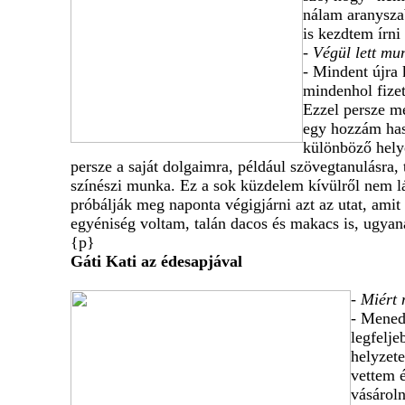
nálam aranyszab
is kezdtem írn
- Végül lett mu
- Mindent újra 
mindenhol fize
Ezzel persze mé
egy hozzám haso
különböző hely
persze a saját dolgaimra, például szövegtanulásra,
színészi munka. Ez a sok küzdelem kívülről nem l
próbálják meg naponta végigjárni azt az utat, ami
egyéniség voltam, talán dacos és makacs is, ugyan
{p}
Gáti Kati az édesapjával
- Miért
- Menedz
legfelje
helyzet
vettem é
vásárol