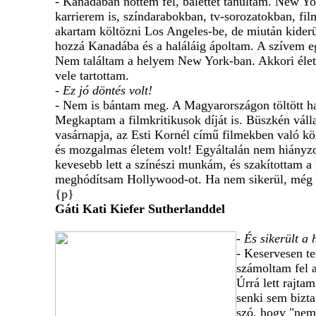
- Kanadában nőttem fel, balettet tanultam. New Yor
karrierem is, színdarabokban, tv-sorozatokban, fi
akartam költözni Los Angeles-be, de miután kider
hozzá Kanadába és a haláláig ápoltam. A szívem e
Nem találtam a helyem New York-ban. Akkori élett
vele tartottam.
- Ez jó döntés volt!
- Nem is bántam meg. A Magyarországon töltött hat
Megkaptam a filmkritikusok díját is. Büszkén váll
vasárnapja, az Esti Kornél című filmekben való k
és mozgalmas életem volt! Egyáltalán nem hiányz
kevesebb lett a színészi munkám, és szakítottam 
meghódítsam Hollywood-ot. Ha nem sikerül, még m
{p}
Gáti Kati Kiefer Sutherlanddel
- És sikerült a 
- Keservesen t
számoltam fel a
Úrrá lett rajt
senki sem bizt
szó, hogy "nem