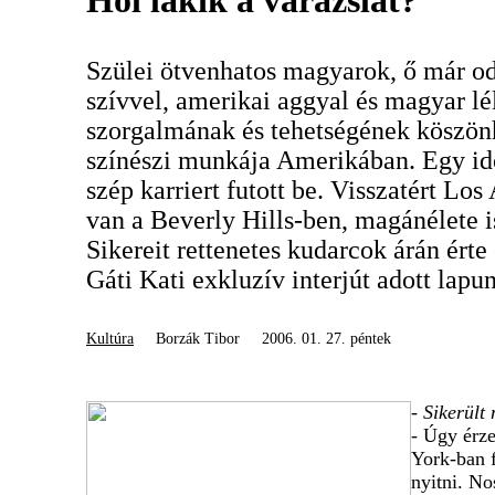
Hol lakik a varázslat?
Szülei ötvenhatos magyarok, ő már od
szívvel, amerikai aggyal és magyar lél
szorgalmának és tehetségének köszön
színészi munkája Amerikában. Egy i
szép karriert futott be. Visszatért Los
van a Beverly Hills-ben, magánélete i
Sikereit rettenetes kudarcok árán érte
Gáti Kati exkluzív interjút adott lapu
Kultúra
Borzák Tibor
2006. 01. 27. péntek
- Sikerült
- Úgy érz
York-ban f
nyitni. No