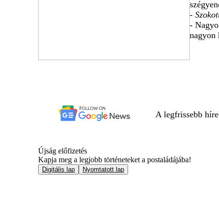
szégyen
- Szoko
- Nagyo
nagyon 
A legfrissebb hír
Újság előfizetés
Kapja meg a legjobb történeteket a postaládájába!
Digitális lap
Nyomtatott lap