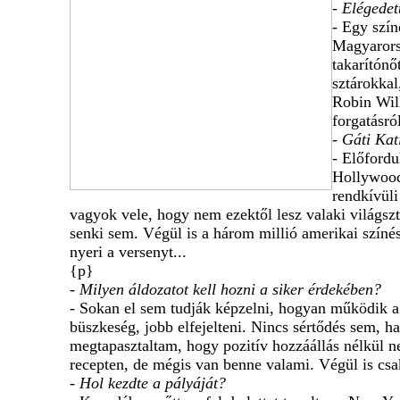
- Elégedet
- Egy szí
Magyarors
takarítónő
sztárokkal
Robin Will
forgatásró
- Gáti Kat
- Előfordu
Hollywood
rendkívüli
vagyok vele, hogy nem ezektől lesz valaki világsz
senki sem. Végül is a három millió amerikai szí
nyeri a versenyt...
{p}
- Milyen áldozatot kell hozni a siker érdekében?
- Sokan el sem tudják képzelni, hogyan működik a 
büszkeség, jobb elfejelteni. Nincs sértődés sem, h
megtapasztaltam, hogy pozitív hozzáállás nélkül 
recepten, de mégis van benne valami. Végül is cs
- Hol kezdte a pályáját?