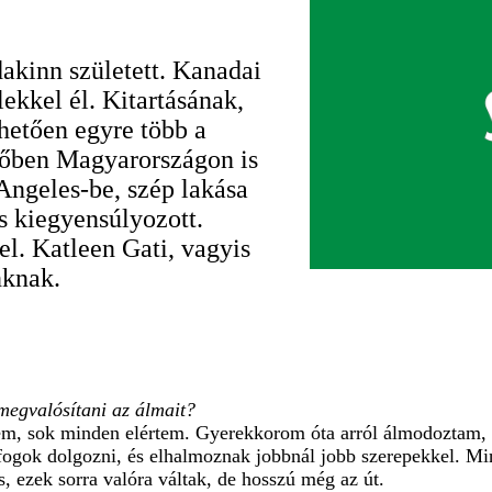
akinn született. Kanadai
ekkel él. Kitartásának,
hetően egyre több a
dőben Magyarországon is
 Angeles-be, szép lakása
s kiegyensúlyozott.
 el. Katleen Gati, vagyis
nknak.
 megvalósítani az álmait?
em, sok minden elértem. Gyerekkorom óta arról álmodoztam, 
ogok dolgozni, és elhalmoznak jobbnál jobb szerepekkel. Min
s, ezek sorra valóra váltak, de hosszú még az út.