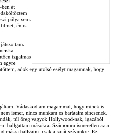
nészi
-ben át
 odaköltöztem
szi pálya sem.
ilmet, én is
 játszottam.
nciska
ntően izgalmas
n egyre
ntöttem, adok egy utolsó esélyt magamnak, hogy
dogáltam. Vádaskodtam magammal, hogy minek is
ki nem ismer, nincs munkám és barátaim sincsenek.
ondák, túl öreg vagyok Hollywood-nak, igazából
 nem hallgattam másokra. Számomra ismeretlen az a
 másra hallgatni, csak a saját szívünkre. Ez