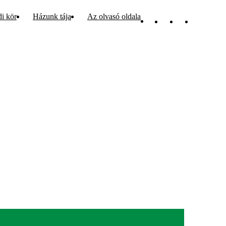
di kör
Házunk tája
Az olvasó oldala