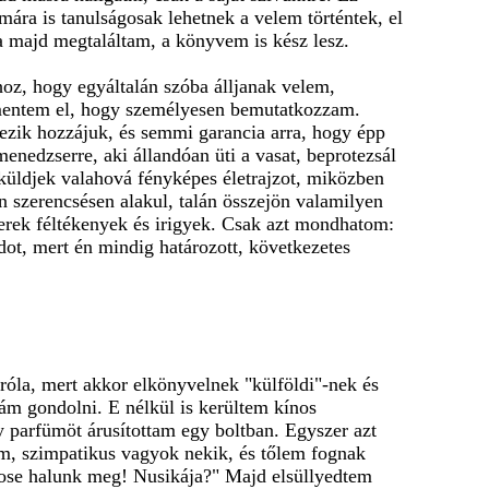
ára is tanulságosak lehetnek a velem történtek, el
a majd megtaláltam, a könyvem is kész lesz.
hoz, hogy egyáltalán szóba álljanak velem,
 mentem el, hogy személyesen bemutatkozzam.
kezik hozzájuk, és semmi garancia arra, hogy épp
nedzserre, aki állandóan üti a vasat, beprotezsál
küldjek valahová fényképes életrajzot, miközben
en szerencsésen alakul, talán összejön valamilyen
erek féltékenyek és irigyek. Csak azt mondhatom:
ot, mert én mindig határozott, következetes
 róla, mert akkor elkönyvelnek "külföldi"-nek és
rám gondolni. E nélkül is kerültem kínos
 parfümöt árusítottam egy boltban. Egyszer azt
tem, szimpatikus vagyok nekik, és tőlem fognak
Sose halunk meg! Nusikája?" Majd elsüllyedtem