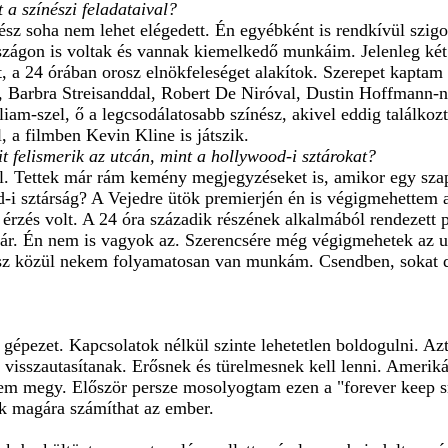
t a színészi feladataival?
nész soha nem lehet elégedett. Én egyébként is rendkívül s
zágon is voltak és vannak kiemelkedő munkáim. Jelenleg két 
t, a 24 órában orosz elnökfeleséget alakítok. Szerepet kaptam
, Barbra Streisanddal, Robert De Niróval, Dustin Hoffmann-na
iam-szel, ő a legcsodálatosabb színész, akivel eddig találk
l, a filmben Kevin Kline is játszik.
it felismerik az utcán, mint a hollywood-i sztárokat?
l. Tettek már rám kemény megjegyzéseket is, amikor egy szap
-i sztárság? A Vejedre ütök premierjén én is végigmehettem 
 érzés volt. A 24 óra századik részének alkalmából rendezett p
tár. Én nem is vagyok az. Szerencsére még végigmehetek az ut
nész közül nekem folyamatosan van munkám. Csendben, sokat d
gépezet. Kapcsolatok nélkül szinte lehetetlen boldogulni. Azt
a visszautasítanak. Erősnek és türelmesnek kell lenni. Amerik
nem megy. Először persze mosolyogtam ezen a "forever keep s
ak magára számíthat az ember.