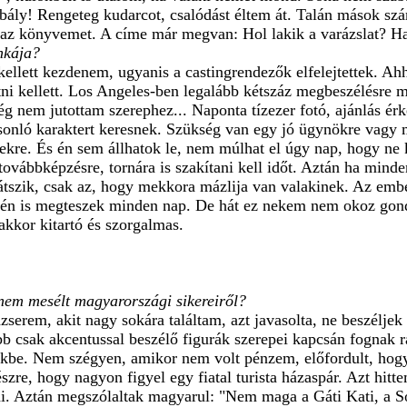
ály! Rengeteg kudarcot, csalódást éltem át. Talán mások szám
i az könyvemet. A címe már megvan: Hol lakik a varázslat? H
nkája?
kellett kezdenem, ugyanis a castingrendezők elfelejtettek. Ah
tni kellett. Los Angeles-ben legalább kétszáz megbeszélésre
g nem jutottam szerephez... Naponta tízezer fotó, ajánlás ér
nló karaktert keresnek. Szükség van egy jó ügynökre vagy me
ekre. És én sem állhatok le, nem múlhat el úgy nap, hogy ne 
 továbbképzésre, tornára is szakítani kell időt. Aztán ha mind
átszik, csak az, hogy mekkora mázlija van valakinek. Az emb
t én is megteszek minden nap. De hát ez nekem nem okoz gond
akkor kitartó és szorgalmas.
 nem mesélt magyarországi sikereiről?
serem, akit nagy sokára találtam, azt javasolta, ne beszéljek
bb csak akcentussal beszélő figurák szerepei kapcsán fognak 
ekbe. Nem szégyen, amikor nem volt pénzem, előfordult, hogy
szre, hogy nagyon figyel egy fiatal turista házaspár. Azt hit
ni. Aztán megszólaltak magyarul: "Nem maga a Gáti Kati, a 