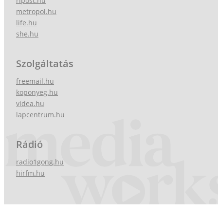
ripost.hu
metropol.hu
life.hu
she.hu
Szolgáltatás
freemail.hu
koponyeg.hu
videa.hu
lapcentrum.hu
Rádió
radio1gong.hu
hirfm.hu