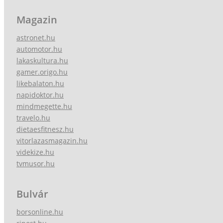
Magazin
astronet.hu
automotor.hu
lakaskultura.hu
gamer.origo.hu
likebalaton.hu
napidoktor.hu
mindmegette.hu
travelo.hu
dietaesfitnesz.hu
vitorlazasmagazin.hu
videkize.hu
tvmusor.hu
Bulvár
borsonline.hu