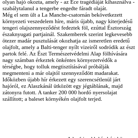
olyan hajó okozta, amely - az Ece tragédiáját kihasználva -
szabálytalanul a tengerbe engedte fáradt olaját.
Még el sem ült a La Manche-csatornán bekövetkezett
környezeti veszedelem híre, máris újabb, nagy kiterjedésű
tengeri olajszennyeződést fedeztek föl, ezúttal Észtország
északnyugati partjainál. Szakemberek szerint legkevesebb
ötezer madár pusztulását okozhatja az ismeretlen eredetű
olajfolt, amely a Balti-tenger nyílt vizeiről sodródik az észt
partok felé. Az Észt Természetvédelmi Alap fölhívására
nagy számban érkeztek önkéntes környezetvédők a
térségbe, hogy tolluk megtisztításával próbálják
megmenteni a már olajtól szennyeződött madarakat.
Időközben újabb hír érkezett egy szerencsétlenül járt
hajóról, ez Alaszkánál ütközött egy jégtáblának, majd
zátonyra futott. A tanker 200 000 hordó nyersolajat
szállított; a baleset környékén olajfolt terjed.