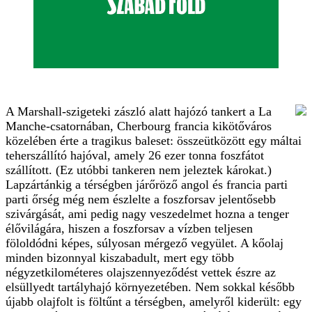
A Marshall-szigeteki zászló alatt hajózó tankert a La
Manche-csatornában, Cherbourg francia kikötőváros
közelében érte a tragikus baleset: összeütközött egy máltai
teherszállító hajóval, amely 26 ezer tonna foszfátot
szállított. (Ez utóbbi tankeren nem jeleztek károkat.)
Lapzártánkig a térségben járőröző angol és francia parti
parti őrség még nem észlelte a foszforsav jelentősebb
szivárgását, ami pedig nagy veszedelmet hozna a tenger
élővilágára, hiszen a foszforsav a vízben teljesen
föloldódni képes, súlyosan mérgező vegyület. A kőolaj
minden bizonnyal kiszabadult, mert egy több
négyzetkilométeres olajszennyeződést vettek észre az
elsüllyedt tartályhajó környezetében. Nem sokkal később
újabb olajfolt is föltűnt a térségben, amelyről kiderült: egy