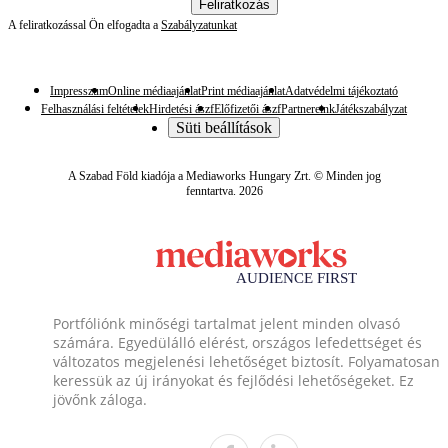
Feliratkozás
A feliratkozással Ön elfogadta a
Szabályzatunkat
Impresszum
Online médiaajánlat
Print médiaajánlat
Adatvédelmi tájékoztató
Felhasználási feltételek
Hirdetési ászf
Előfizetői ászf
Partnereink
Játékszabályzat
Süti beállítások
A Szabad Föld kiadója a Mediaworks Hungary Zrt. © Minden jog
fenntartva. 2026
Portfóliónk minőségi tartalmat jelent minden olvasó
számára. Egyedülálló elérést, országos lefedettséget és
változatos megjelenési lehetőséget biztosít. Folyamatosan
keressük az új irányokat és fejlődési lehetőségeket. Ez
jövőnk záloga.