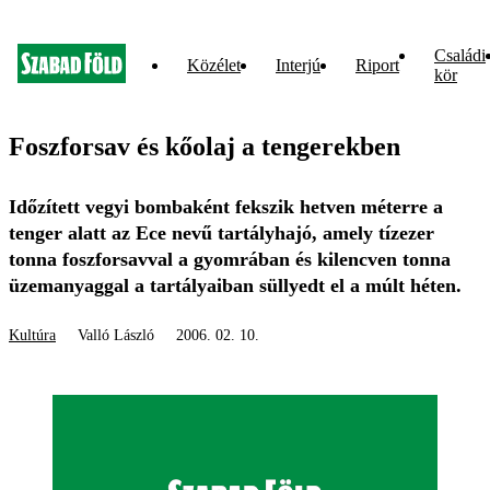
Családi
Közélet
Interjú
Riport
kör
Foszforsav és kőolaj a tengerekben
Időzített vegyi bombaként fekszik hetven méterre a
tenger alatt az Ece nevű tartályhajó, amely tízezer
tonna foszforsavval a gyomrában és kilencven tonna
üzemanyaggal a tartályaiban süllyedt el a múlt héten.
Kultúra
Valló László
2006. 02. 10.