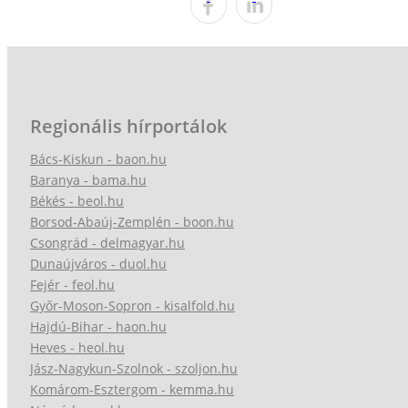
Regionális hírportálok
Bács-Kiskun - baon.hu
Baranya - bama.hu
Békés - beol.hu
Borsod-Abaúj-Zemplén - boon.hu
Csongrád - delmagyar.hu
Dunaújváros - duol.hu
Fejér - feol.hu
Győr-Moson-Sopron - kisalfold.hu
Hajdú-Bihar - haon.hu
Heves - heol.hu
Jász-Nagykun-Szolnok - szoljon.hu
Komárom-Esztergom - kemma.hu