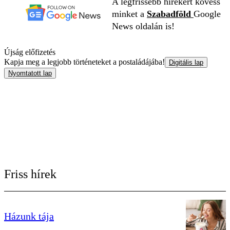
A legfrissebb hírekért kövess
minket a
Szabadföld
Google
News oldalán is!
Újság előfizetés
Kapja meg a legjobb történeteket a postaládájába!
Digitális lap
Nyomtatott lap
Friss hírek
Házunk tája