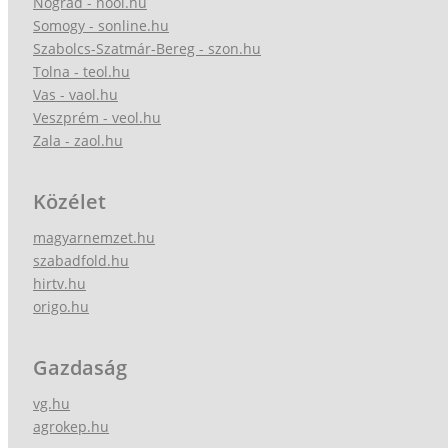
Nógrád - nool.hu
Somogy - sonline.hu
Szabolcs-Szatmár-Bereg - szon.hu
Tolna - teol.hu
Vas - vaol.hu
Veszprém - veol.hu
Zala - zaol.hu
Közélet
magyarnemzet.hu
szabadfold.hu
hirtv.hu
origo.hu
Gazdaság
vg.hu
agrokep.hu