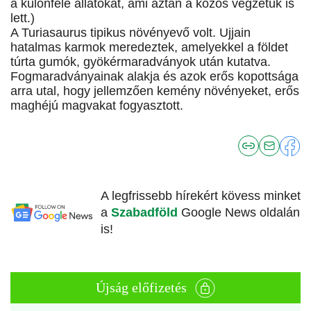
a különféle állatokat, ami aztán a közös végzetük is
lett.)
A Turiasaurus tipikus növényevő volt. Ujjain
hatalmas karmok meredeztek, amelyekkel a földet
túrta gumók, gyökérmaradványok után kutatva.
Fogmaradványainak alakja és azok erős kopottsága
arra utal, hogy jellemzően kemény növényeket, erős
maghéjú magvakat fogyasztott.
A legfrissebb hírekért kövess minket
a
Szabadföld
Google News oldalán
is!
Újság előfizetés