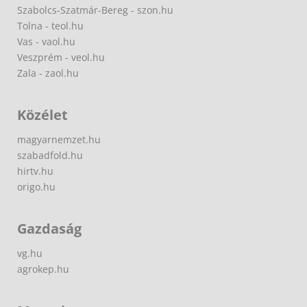
Szabolcs-Szatmár-Bereg - szon.hu
Tolna - teol.hu
Vas - vaol.hu
Veszprém - veol.hu
Zala - zaol.hu
Közélet
magyarnemzet.hu
szabadfold.hu
hirtv.hu
origo.hu
Gazdaság
vg.hu
agrokep.hu