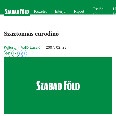
Családi
H
Közélet
Interjú
Riport
kör
tá
Száztonnás eurodinó
Kultúra
Valló László
2007. 02. 23.