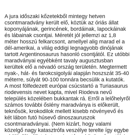
A jura időszaki kőzetekből mintegy hetven
csontmaradvány került elő, köztük az óriás állat
koponyájának, gerincének, bordáinak, lapockáinak
és lábainak csontjai. Méretét jól jellemzi az 1,8
méter hosszú felkarcsont, amellyel alig marad el a
dél-amerikai, a világ eddigi legnagyobb dinójának
tartott Argentinosaurus hasonló csontjától. Ez utóbbi
maradványai egyébként tavaly augusztusban
kerültek elő a névadó ország területén. Megtermett
nyak-, hát- és farokcsigolyái alapján hoszszát 35-40
méterre, súlyát 90-100 tonnára becsülik a kutatók.
A most fölfedezett európai csúcstartó a Turiasaurus
riodevensis nevet kapta, mivel Riodeva nevű
település közelében bukkantak rá. Erről a lelőhelyről
számos további őslény maradványa is előkerült,
teknősök, krokodilok mellett kisebb növényevő és
két lábon futó húsevő dinoszauruszok
csontmaradványai. (Nem kizárt, hogy valami
közelgő nagy katasztrófa veszélye terelte így egybe