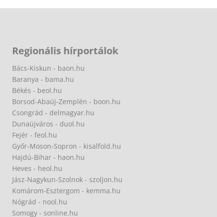
Regionális hírportálok
Bács-Kiskun - baon.hu
Baranya - bama.hu
Békés - beol.hu
Borsod-Abaúj-Zemplén - boon.hu
Csongrád - delmagyar.hu
Dunaújváros - duol.hu
Fejér - feol.hu
Győr-Moson-Sopron - kisalfold.hu
Hajdú-Bihar - haon.hu
Heves - heol.hu
Jász-Nagykun-Szolnok - szoljon.hu
Komárom-Esztergom - kemma.hu
Nógrád - nool.hu
Somogy - sonline.hu