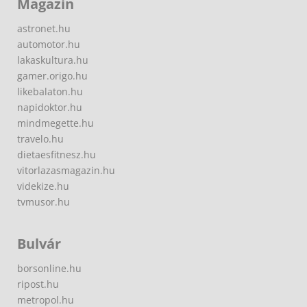
Magazin
astronet.hu
automotor.hu
lakaskultura.hu
gamer.origo.hu
likebalaton.hu
napidoktor.hu
mindmegette.hu
travelo.hu
dietaesfitnesz.hu
vitorlazasmagazin.hu
videkize.hu
tvmusor.hu
Bulvár
borsonline.hu
ripost.hu
metropol.hu