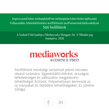
Impresszum
Online médiaajánlat
Print médiaajánlat
Adatvédelmi tájékoztató
Felhasználási feltételek
Hirdetési ászf
Előfizetői ászf
Partnereink
Játékszabályzat
Süti beállítások
A Szabad Föld kiadója a Mediaworks Hungary Zrt. © Minden jog
fenntartva. 2026
Portfóliónk minőségi tartalmat jelent minden
olvasó számára. Egyedülálló elérést, országos
lefedettséget és változatos megjelenési
lehetőséget biztosít. Folyamatosan keressük az
új irányokat és fejlődési lehetőségeket. Ez jövőnk
záloga.