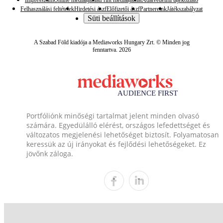
Felhasználási feltételek
Hirdetési ászf
Előfizetői ászf
Partnereink
Játékszabályzat
Süti beállítások
A Szabad Föld kiadója a Mediaworks Hungary Zrt. © Minden jog
fenntartva. 2026
Portfóliónk minőségi tartalmat jelent minden olvasó
számára. Egyedülálló elérést, országos lefedettséget és
változatos megjelenési lehetőséget biztosít. Folyamatosan
keressük az új irányokat és fejlődési lehetőségeket. Ez
jövőnk záloga.