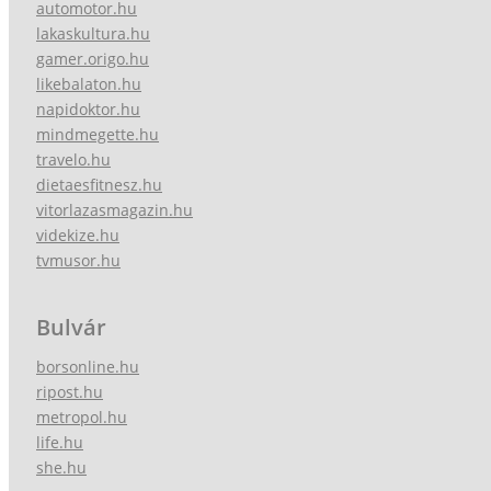
automotor.hu
lakaskultura.hu
gamer.origo.hu
likebalaton.hu
napidoktor.hu
mindmegette.hu
travelo.hu
dietaesfitnesz.hu
vitorlazasmagazin.hu
videkize.hu
tvmusor.hu
Bulvár
borsonline.hu
ripost.hu
metropol.hu
life.hu
she.hu