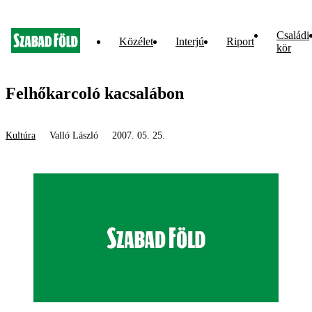
Családi
Közélet
Interjú
Riport
kör
Felhőkarcoló kacsalábon
Kultúra
Valló László
2007. 05. 25.