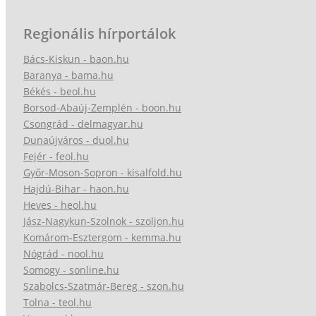
Regionális hírportálok
Bács-Kiskun - baon.hu
Baranya - bama.hu
Békés - beol.hu
Borsod-Abaúj-Zemplén - boon.hu
Csongrád - delmagyar.hu
Dunaújváros - duol.hu
Fejér - feol.hu
Győr-Moson-Sopron - kisalfold.hu
Hajdú-Bihar - haon.hu
Heves - heol.hu
Jász-Nagykun-Szolnok - szoljon.hu
Komárom-Esztergom - kemma.hu
Nógrád - nool.hu
Somogy - sonline.hu
Szabolcs-Szatmár-Bereg - szon.hu
Tolna - teol.hu