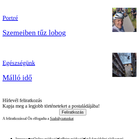
Portré
Szemeiben tűz lobog
Egészségünk
Málló idő
Hírlevél feliratkozás
Kapja meg a legjobb történeteket a postaládájába!
Feliratkozás
A feliratkozással Ön elfogadta a
Szabályzatunkat
Impresszum
Online médiaajánlat
Print médiaajánlat
Adatvédelmi tájékoztató