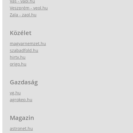
Vas - vaol.hu
Veszprém - veol.hu
Zala - zaol.hu
Közélet
magyarnemzet.hu
szabadfold.hu
hirtv.hu
origo.hu
Gazdaság
vg.hu
agrokep.hu
Magazin
astronet.hu