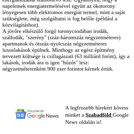
napelemek energiatermelésével együtt az ökotorony
lényegesen több elektromos energiát termel, mint a saját
szükséglete, még szolgáltatni is fog belőle (például a
közvilágításhoz).
A jövőre elkészülő forgó toronycsodában irodák,
szállodák, "szerény" (száz-háromszáz négyzetméteres)
apartmanok és ötszáz-nyolcszáz négyzetméteres
luxuslakások épülnek. Minthogy az egész építmény
tervezett költsége is csillagászati (63 milliárd forint), így a
lakások, irodák ára is igen "húzós" lesz:
négyzetméterenként 900 ezer forintot kérnek értük.
A legfrissebb hírekért kövess
minket a
Szabadföld
Google
News oldalán is!