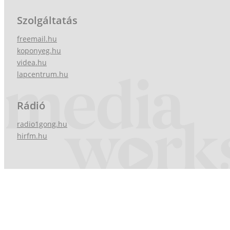
Szolgáltatás
freemail.hu
koponyeg.hu
videa.hu
lapcentrum.hu
Rádió
radio1gong.hu
hirfm.hu