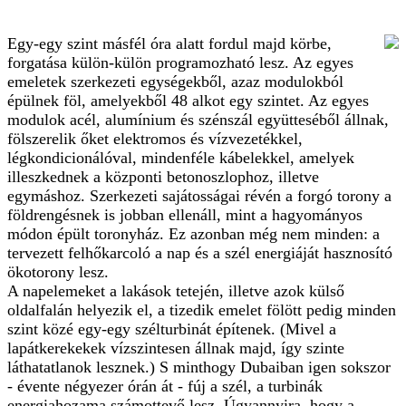
Egy-egy szint másfél óra alatt fordul majd körbe,
forgatása külön-külön programozható lesz. Az egyes
emeletek szerkezeti egységekből, azaz modulokból
épülnek föl, amelyekből 48 alkot egy szintet. Az egyes
modulok acél, alumínium és szénszál együtteséből állnak,
fölszerelik őket elektromos és vízvezetékkel,
légkondicionálóval, mindenféle kábelekkel, amelyek
illeszkednek a központi betonoszlophoz, illetve
egymáshoz. Szerkezeti sajátosságai révén a forgó torony a
földrengésnek is jobban ellenáll, mint a hagyományos
módon épült toronyház. Ez azonban még nem minden: a
tervezett felhőkarcoló a nap és a szél energiáját hasznosító
ökotorony lesz.
A napelemeket a lakások tetején, illetve azok külső
oldalfalán helyezik el, a tizedik emelet fölött pedig minden
szint közé egy-egy szélturbinát építenek. (Mivel a
lapátkerekekek vízszintesen állnak majd, így szinte
láthatatlanok lesznek.) S minthogy Dubaiban igen sokszor
- évente négyezer órán át - fúj a szél, a turbinák
energiahozama számottevő lesz. Úgyannyira, hogy a