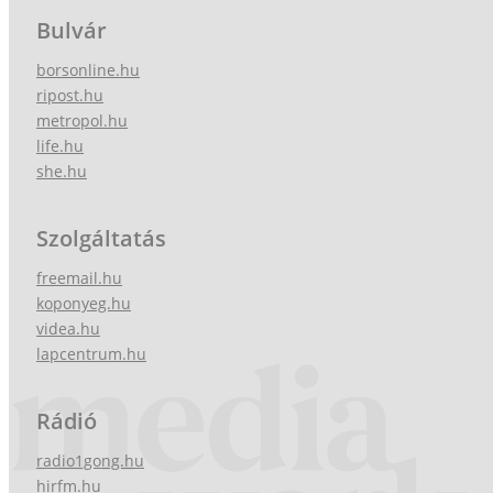
Bulvár
borsonline.hu
ripost.hu
metropol.hu
life.hu
she.hu
Szolgáltatás
freemail.hu
koponyeg.hu
videa.hu
lapcentrum.hu
Rádió
radio1gong.hu
hirfm.hu