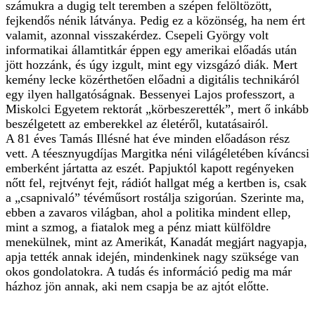
számukra a dugig telt teremben a szépen felöltözött,
fejkendős nénik látványa. Pedig ez a közönség, ha nem ért
valamit, azonnal visszakérdez. Csepeli György volt
informatikai államtitkár éppen egy amerikai előadás után
jött hozzánk, és úgy izgult, mint egy vizsgázó diák. Mert
kemény lecke közérthetően előadni a digitális technikáról
egy ilyen hallgatóságnak. Bessenyei Lajos professzort, a
Miskolci Egyetem rektorát „körbeszerették”, mert ő inkább
beszélgetett az emberekkel az életéről, kutatásairól.
A 81 éves Tamás Illésné hat éve minden előadáson rész
vett. A téesznyugdíjas Margitka néni világéletében kíváncsi
emberként jártatta az eszét. Papjuktól kapott regényeken
nőtt fel, rejtvényt fejt, rádiót hallgat még a kertben is, csak
a „csapnivaló” tévéműsort rostálja szigorúan. Szerinte ma,
ebben a zavaros világban, ahol a politika mindent ellep,
mint a szmog, a fiatalok meg a pénz miatt külföldre
menekülnek, mint az Amerikát, Kanadát megjárt nagyapja,
apja tették annak idején, mindenkinek nagy szüksége van
okos gondolatokra. A tudás és információ pedig ma már
házhoz jön annak, aki nem csapja be az ajtót előtte.