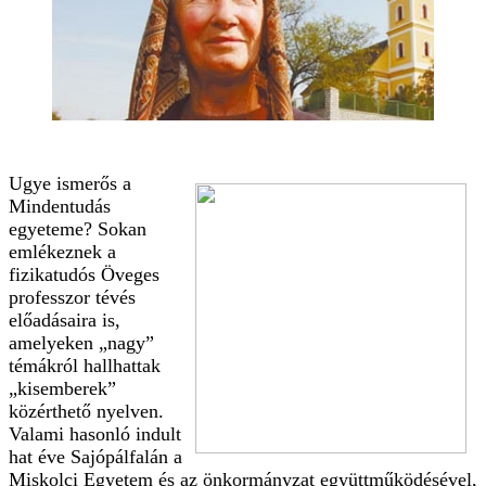
Ugye ismerős a
Mindentudás
egyeteme? Sokan
emlékeznek a
fizikatudós Öveges
professzor tévés
előadásaira is,
amelyeken „nagy”
témákról hallhattak
„kisemberek”
közérthető nyelven.
Valami hasonló indult
hat éve Sajópálfalán a
Miskolci Egyetem és az önkormányzat együttműködésével,