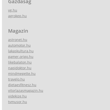
Gazdaság
vg.hu
agrokep.hu
Magazin
astronet.hu
automotor.hu
lakaskultura.hu
gamer.origo.hu
likebalaton.hu
napidoktor.hu
mindmegette.hu
travelo.hu
dietaesfitnesz.hu
vitorlazasmagazin.hu
videkize.hu
tvmusor.hu