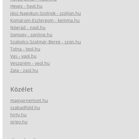
Heves - heol.hu
Jász-Nagykun-Szolnok - szoljon.hu
Komárom-Esztergom - kemma.hu
Nógrád - nool.hu
Somogy - sonline.hu
Szabolcs-Szatmár-Bereg - szon.hu
Tolna - teol.hu
Vas - vaol.hu
Veszprém - veol.hu
Zala - zaol.hu
Közélet
magyarnemzet.hu
szabadfold.hu
hirtv.hu
origo.hu