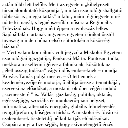
aztán több lett belőle. Mert az egyetem „kihelyezett
társadalomkutató központja”, miután szociológushallgatói
többször is „megkutatták” a falut, mára régióegyetemmé
nőtte ki magát, s legnépszerűbb műsora a Regionális
Televíziónak. Hogy miért éppen a nyolcszáz lelkes
Sajópálfalán tartanak ingyenes egyetemi órákat ősztől
tavaszig minden hónap első csütörtökén a közösségi
házban?
– Mert valamikor nálunk volt jegyző a Miskolci Egyetem
szociológiai igazgatója, Pankucsi Márta. Pontosan tudta,
mekkora a szellemi igénye a falunknak, közöttük az
„élethosszig tudásra” vágyó idős embereknek – mondja
Kovács Tamás polgármester. – Ő lett ennek a
kezdeményezője és motorja, ő állítja össze a tematikáját,
szervezi az előadókat, a mostani, október végén induló
„szemeszterét” is. Vallás, gazdaság, politika, oktatás,
egészségügy, szociális és munkaerő-piaci helyzet,
informatika, alternatív energiák, globális felmelegedés,
nyugdíjreform; bőséges a tárház. A miskolci és fővárosi
szakemberek tiszteletdíj nélkül tartják előadásaikat.
Csupán annyi a fizetségük, hogy szívmelengető érzés