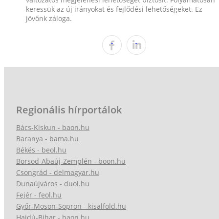
keressük az új irányokat és fejlődési lehetőségeket. Ez
jövőnk záloga.
Regionális hírportálok
Bács-Kiskun - baon.hu
Baranya - bama.hu
Békés - beol.hu
Borsod-Abaúj-Zemplén - boon.hu
Csongrád - delmagyar.hu
Dunaújváros - duol.hu
Fejér - feol.hu
Győr-Moson-Sopron - kisalfold.hu
Hajdú-Bihar - haon.hu