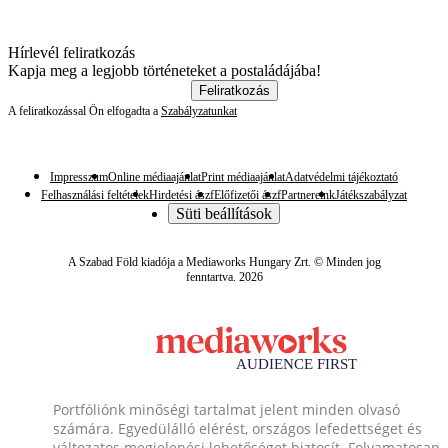
Hírlevél feliratkozás
Kapja meg a legjobb történeteket a postaládájába!
Feliratkozás
A feliratkozással Ön elfogadta a
Szabályzatunkat
Impresszum
Online médiaajánlat
Print médiaajánlat
Adatvédelmi tájékoztató
Felhasználási feltételek
Hirdetési ászf
Előfizetői ászf
Partnereink
Játékszabályzat
Süti beállítások
A Szabad Föld kiadója a Mediaworks Hungary Zrt. © Minden jog
fenntartva. 2026
Portfóliónk minőségi tartalmat jelent minden olvasó
számára. Egyedülálló elérést, országos lefedettséget és
változatos megjelenési lehetőséget biztosít. Folyamatosan