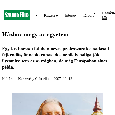
Családi
Közélet
Interjú
Riport
kör
Házhoz megy az egyetem
Egy kis borsodi faluban neves professzorok előadásait
fejkendős, ünneplő ruhás idős nénik is hallgatják –
ilyesmire sem az országban, de még Európában sincs
példa.
Kultúra
Keresztény Gabriella
2007. 10. 12.