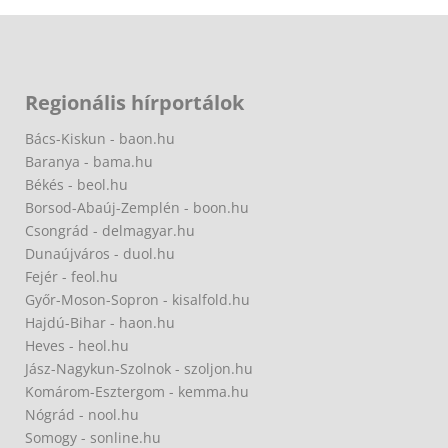
Regionális hírportálok
Bács-Kiskun - baon.hu
Baranya - bama.hu
Békés - beol.hu
Borsod-Abaúj-Zemplén - boon.hu
Csongrád - delmagyar.hu
Dunaújváros - duol.hu
Fejér - feol.hu
Győr-Moson-Sopron - kisalfold.hu
Hajdú-Bihar - haon.hu
Heves - heol.hu
Jász-Nagykun-Szolnok - szoljon.hu
Komárom-Esztergom - kemma.hu
Nógrád - nool.hu
Somogy - sonline.hu