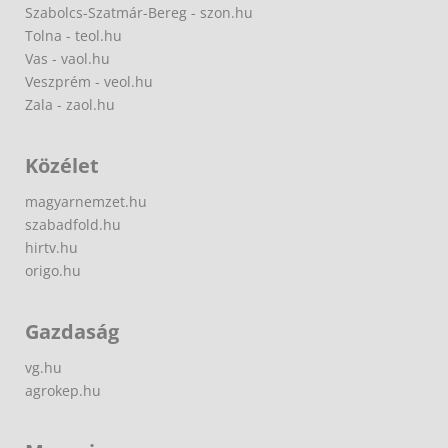
Szabolcs-Szatmár-Bereg - szon.hu
Tolna - teol.hu
Vas - vaol.hu
Veszprém - veol.hu
Zala - zaol.hu
Közélet
magyarnemzet.hu
szabadfold.hu
hirtv.hu
origo.hu
Gazdaság
vg.hu
agrokep.hu