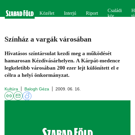
Családi
H
Közélet
Interjú
Riport
kör
tá
Színház a vargák városában
Hivatásos színtársulat kezdi meg a működését
hamarosan Kézdivásárhelyen. A Kárpát-medence
legkeletibb városában 200 ezer lejt különített el e
célra a helyi önkormányzat.
Kultúra
Balogh Géza
2009. 06. 16.