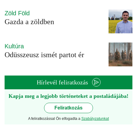
Zöld Föld
Gazda a zöldben
Kultúra
Odüsszeusz ismét partot ér
Hírlevél feliratkozás
Kapja meg a legjobb történeteket a postaládájába!
Feliratkozás
A feliratkozással Ön elfogadta a
Szabályzatunkat