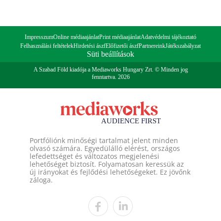
Impresszum
Online médiaajánlat
Print médiaajánlat
Adatvédelmi tájékoztató
Felhasználási feltételek
Hirdetési ászf
Előfizetői ászf
Partnereink
Játékszabályzat
Süti beállítások
A Szabad Föld kiadója a Mediaworks Hungary Zrt. © Minden jog
fenntartva. 2026
Portfóliónk minőségi tartalmat jelent minden
olvasó számára. Egyedülálló elérést, országos
lefedettséget és változatos megjelenési
lehetőséget biztosít. Folyamatosan keressük az
új irányokat és fejlődési lehetőségeket. Ez jövőnk
záloga.