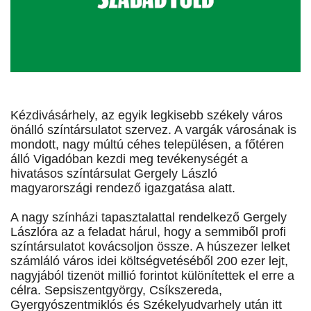
Kézdivásárhely, az egyik legkisebb székely város
önálló színtársulatot szervez. A vargák városának is
mondott, nagy múltú céhes településen, a főtéren
álló Vigadóban kezdi meg tevékenységét a
hivatásos színtársulat Gergely László
magyarországi rendező igazgatása alatt.
A nagy színházi tapasztalattal rendelkező Gergely
Lászlóra az a feladat hárul, hogy a semmiből profi
színtársulatot kovácsoljon össze. A húszezer lelket
számláló város idei költségvetéséből 200 ezer lejt,
nagyjából tizenöt millió forintot különítettek el erre a
célra. Sepsiszentgyörgy, Csíkszereda,
Gyergyószentmiklós és Székelyudvarhely után itt