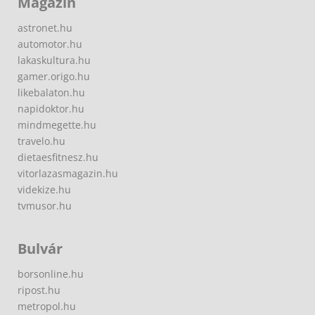
Magazin
astronet.hu
automotor.hu
lakaskultura.hu
gamer.origo.hu
likebalaton.hu
napidoktor.hu
mindmegette.hu
travelo.hu
dietaesfitnesz.hu
vitorlazasmagazin.hu
videkize.hu
tvmusor.hu
Bulvár
borsonline.hu
ripost.hu
metropol.hu