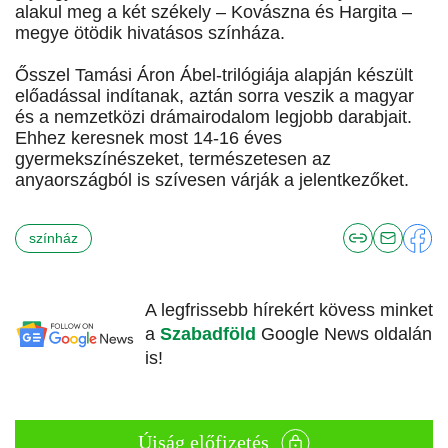
alakul meg a két székely – Kovászna és Hargita –
megye ötödik hivatásos színháza.
Ősszel Tamási Áron Ábel-trilógiája alapján készült
előadással indítanak, aztán sorra veszik a magyar
és a nemzetközi drámairodalom legjobb darabjait.
Ehhez keresnek most 14-16 éves
gyermekszínészeket, természetesen az
anyaországból is szívesen várják a jelentkezőket.
színház
A legfrissebb hírekért kövess minket
a
Szabadföld
Google News oldalán
is!
Újság előfizetés