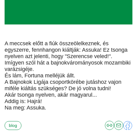
A meccsek előtt a fiúk összeölelkeznek, és
egyszerre, fennhangon kiáltják: Assuka! Ez tsonga
nyelven azt jelenti, hogy "Szerencse veled!".
Imígyen szól hát a bajnokvárományosok mozambiki
varázsigéje.
És lám, Fortuna melléjük állt.
A Bajnokok Ligája csoportkörébe jutáshoz vajon
miféle kiáltás szükséges? De jó volna tudni!
Akár tsonga nyelven, akár magyarul...
Addig is: Hajrá!
Na meg: Assuka.
blog