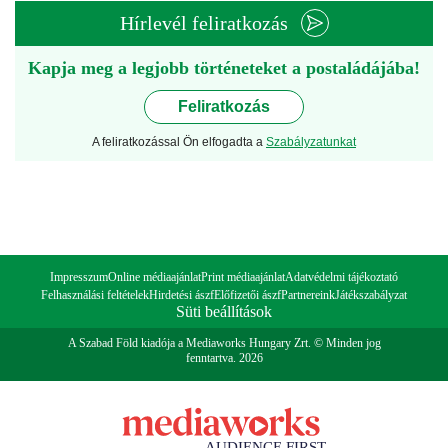
Hírlevél feliratkozás
Kapja meg a legjobb történeteket a postaládájába!
Feliratkozás
A feliratkozással Ön elfogadta a
Szabályzatunkat
Impresszum
Online médiaajánlat
Print médiaajánlat
Adatvédelmi tájékoztató
Felhasználási feltételek
Hirdetési ászf
Előfizetői ászf
Partnereink
Játékszabályzat
Süti beállítások
A Szabad Föld kiadója a Mediaworks Hungary Zrt. © Minden jog
fenntartva. 2026