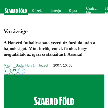
Családi
H
Közélet
Interjú
Riport
kör
tá
Varázsige
A Honvéd futballcsapata vezeti tíz forduló után a
bajnokságot. Mint hírlik, ennek fő oka, hogy
megtalálták az igazi csatakiáltást: Assuka!
Misc
Budai Horváth József
2007. 10. 03.