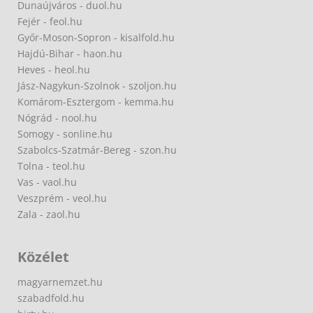
Dunaújváros - duol.hu
Fejér - feol.hu
Győr-Moson-Sopron - kisalfold.hu
Hajdú-Bihar - haon.hu
Heves - heol.hu
Jász-Nagykun-Szolnok - szoljon.hu
Komárom-Esztergom - kemma.hu
Nógrád - nool.hu
Somogy - sonline.hu
Szabolcs-Szatmár-Bereg - szon.hu
Tolna - teol.hu
Vas - vaol.hu
Veszprém - veol.hu
Zala - zaol.hu
Közélet
magyarnemzet.hu
szabadfold.hu