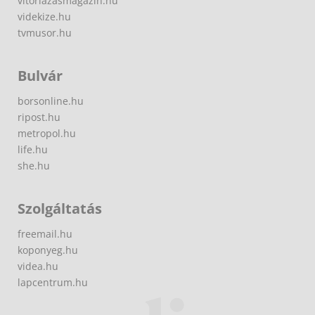
vitorlazasmagazin.hu
videkize.hu
tvmusor.hu
Bulvár
borsonline.hu
ripost.hu
metropol.hu
life.hu
she.hu
Szolgáltatás
freemail.hu
koponyeg.hu
videa.hu
lapcentrum.hu