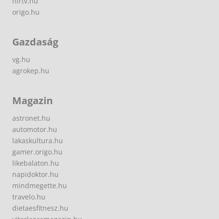
hirtv.hu
origo.hu
Gazdaság
vg.hu
agrokep.hu
Magazin
astronet.hu
automotor.hu
lakaskultura.hu
gamer.origo.hu
likebalaton.hu
napidoktor.hu
mindmegette.hu
travelo.hu
dietaesfitnesz.hu