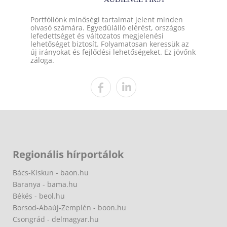
Portfóliónk minőségi tartalmat jelent minden
olvasó számára. Egyedülálló elérést, országos
lefedettséget és változatos megjelenési
lehetőséget biztosít. Folyamatosan keressük az
új irányokat és fejlődési lehetőségeket. Ez jövőnk
záloga.
Regionális hírportálok
Bács-Kiskun - baon.hu
Baranya - bama.hu
Békés - beol.hu
Borsod-Abaúj-Zemplén - boon.hu
Csongrád - delmagyar.hu