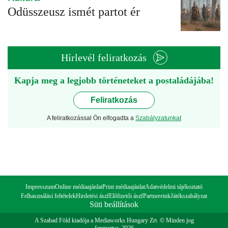
Odüsszeusz ismét partot ér
Hírlevél feliratkozás
Kapja meg a legjobb történeteket a postaládájába!
Feliratkozás
A feliratkozással Ön elfogadta a
Szabályzatunkat
Impresszum
Online médiaajánlat
Print médiaajánlat
Adatvédelmi tájékoztató
Felhasználási feltételek
Hirdetési ászf
Előfizetői ászf
Partnereink
Játékszabályzat
Süti beállítások
A Szabad Föld kiadója a Mediaworks Hungary Zrt. © Minden jog