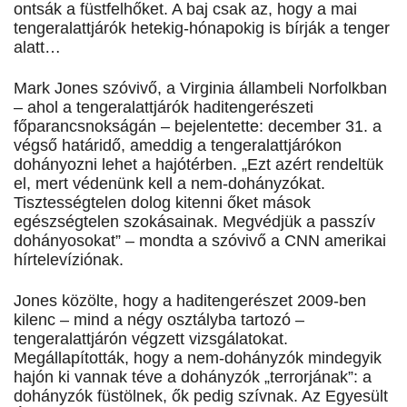
ontsák a füstfelhőket. A baj csak az, hogy a mai
tengeralattjárók hetekig-hónapokig is bírják a tenger
alatt…
Mark Jones szóvivő, a Virginia állambeli Norfolkban
– ahol a tengeralattjárók haditengerészeti
főparancsnokságán – bejelentette: december 31. a
végső határidő, ameddig a tengeralattjárókon
dohányozni lehet a hajótérben. „Ezt azért rendeltük
el, mert védenünk kell a nem-dohányzókat.
Tisztességtelen dolog kitenni őket mások
egészségtelen szokásainak. Megvédjük a passzív
dohányosokat” – mondta a szóvivő a CNN amerikai
hírtelevíziónak.
Jones közölte, hogy a haditengerészet 2009-ben
kilenc – mind a négy osztályba tartozó –
tengeralattjárón végzett vizsgálatokat.
Megállapították, hogy a nem-dohányzók mindegyik
hajón ki vannak téve a dohányzók „terrorjának”: a
dohányzók füstölnek, ők pedig szívnak. Az Egyesült