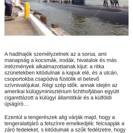
A hadihajók személyzetnek az a sorsa, ami
manapság a kocsmák, irodák, hivatalok és más
intézmények alkalmazottainak kijut: a ritka
szünetekben kitódulnak a kapuk elé, és a utcán,
csoportokba csapódva füstölik el betevő
szívnivalójukat. Régi szép idők. annak idején az
amerikai külügyminisztérium lichthofjában együtt
cigarettázott a külügyi államtitkár és a külföldi
újságíró…
Ezentúl a tengerészek alig várják majd, hogy a
tengeralattjáró a felszínre emelkedjék: felcsapják a
záró fedeleket, s kitódulnak a szűk fedélzetre, hogy