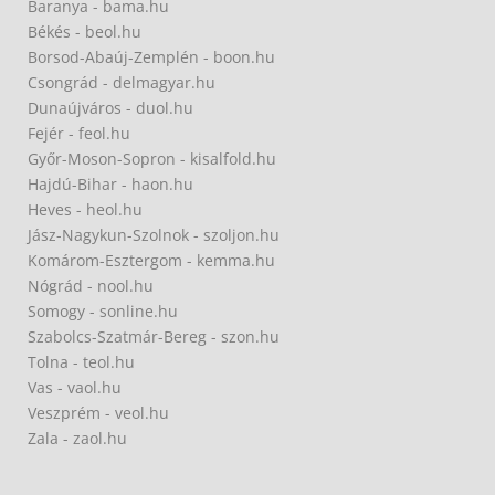
Baranya - bama.hu
Békés - beol.hu
Borsod-Abaúj-Zemplén - boon.hu
Csongrád - delmagyar.hu
Dunaújváros - duol.hu
Fejér - feol.hu
Győr-Moson-Sopron - kisalfold.hu
Hajdú-Bihar - haon.hu
Heves - heol.hu
Jász-Nagykun-Szolnok - szoljon.hu
Komárom-Esztergom - kemma.hu
Nógrád - nool.hu
Somogy - sonline.hu
Szabolcs-Szatmár-Bereg - szon.hu
Tolna - teol.hu
Vas - vaol.hu
Veszprém - veol.hu
Zala - zaol.hu