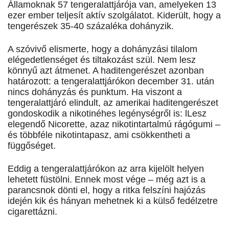
Államoknak 57 tengeralattjárója van, amelyeken 13
ezer ember teljesít aktív szolgálatot. Kiderült, hogy a
tengerészek 35-40 százaléka dohányzik.
A szóvivő elismerte, hogy a dohányzási tilalom
elégedetlenséget és tiltakozást szül. Nem lesz
könnyű azt átmenet. A haditengerészet azonban
határozott: a tengeralattjárókon december 31. után
nincs dohányzás és punktum. Ha viszont a
tengeralattjáró elindult, az amerikai haditengerészet
gondoskodik a nikotinéhes legénységről is: lLesz
elegendő Nicorette, azaz nikotintartalmú rágógumi –
és többféle nikotintapasz, ami csökkentheti a
függőséget.
Eddig a tengeralattjárókon az arra kijelölt helyen
lehetett füstölni. Ennek most vége – még azt is a
parancsnok dönti el, hogy a ritka felszíni hajózás
idején kik és hányan mehetnek ki a külső fedélzetre
cigarettázni.