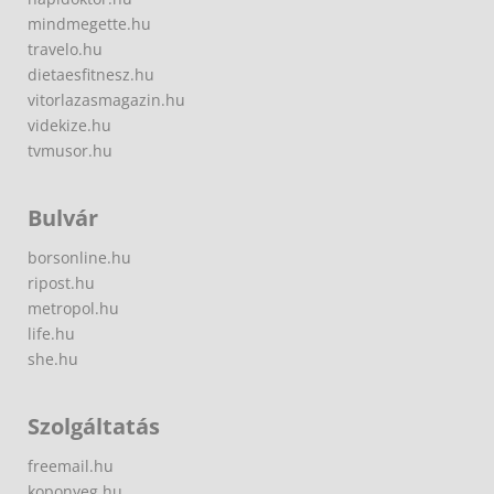
mindmegette.hu
travelo.hu
dietaesfitnesz.hu
vitorlazasmagazin.hu
videkize.hu
tvmusor.hu
Bulvár
borsonline.hu
ripost.hu
metropol.hu
life.hu
she.hu
Szolgáltatás
freemail.hu
koponyeg.hu