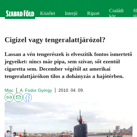
Családi
H
Közélet
Interjú
Riport
kör
tá
Cigizel vagy tengeralattjárózol?
Lassan a vén tengerészek is elveszítik fontos ismertető
jegyeiket: nincs már pipa, sem szivar, sőt ezentúl
cigaretta sem. December végétől az amerikai
tengeralattjárókon tilos a dohányzás a hajótérben.
Misc
A. Fodor György
2010. 04. 09.