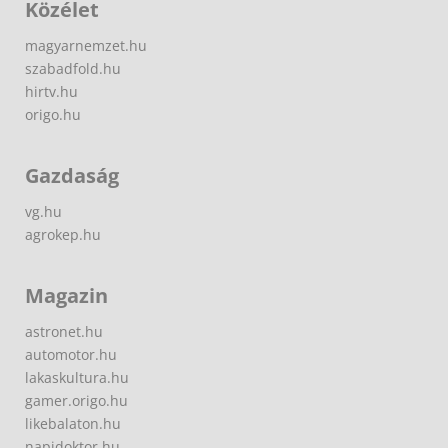
Közélet
magyarnemzet.hu
szabadfold.hu
hirtv.hu
origo.hu
Gazdaság
vg.hu
agrokep.hu
Magazin
astronet.hu
automotor.hu
lakaskultura.hu
gamer.origo.hu
likebalaton.hu
napidoktor.hu