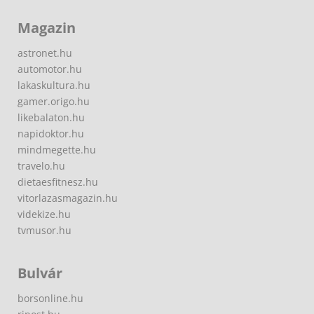
Magazin
astronet.hu
automotor.hu
lakaskultura.hu
gamer.origo.hu
likebalaton.hu
napidoktor.hu
mindmegette.hu
travelo.hu
dietaesfitnesz.hu
vitorlazasmagazin.hu
videkize.hu
tvmusor.hu
Bulvár
borsonline.hu