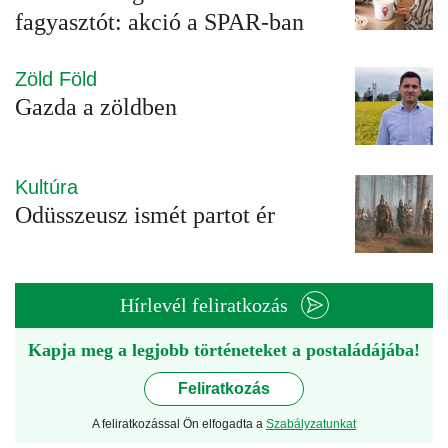
fagyasztót: akció a SPAR-ban
Zöld Föld
Gazda a zöldben
Kultúra
Odüsszeusz ismét partot ér
Hírlevél feliratkozás
Kapja meg a legjobb történeteket a postaládájába!
Feliratkozás
A feliratkozással Ön elfogadta a
Szabályzatunkat