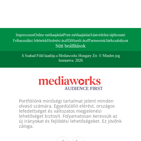
Impresszum
Online médiaajánlat
Print médiaajánlat
Adatvédelmi tájékoztató
Felhasználási feltételek
Hirdetési ászf
Előfizetői ászf
Partnereink
Játékszabályzat
Süti beállítások
A Szabad Föld kiadója a Mediaworks Hungary Zrt. © Minden jog
fenntartva. 2026
Portfóliónk minőségi tartalmat jelent minden
olvasó számára. Egyedülálló elérést, országos
lefedettséget és változatos megjelenési
lehetőséget biztosít. Folyamatosan keressük az
új irányokat és fejlődési lehetőségeket. Ez jövőnk
záloga.