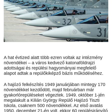
A hat évtized alatt több ezren voltak az intézmény
növendékei – a város kedvező katonaföldrajzi
adottságai és repülési hagyományai megfelelő
alapot adtak a repülőkiképző bázis működéséhez.
A hajózó felkészítés 1949 januárjában mintegy 170
növendékkel kezdődött, majd februárban már
gyakorlórepüléseket végeztek. 1949. október 1-jén
megalakult a Kilián György Repülő Hajózó Tiszti
Iskola, csaknem 500 növendékkel. Az első avatás
1950. december 21-én volt, ekkor 60 repülésirányító