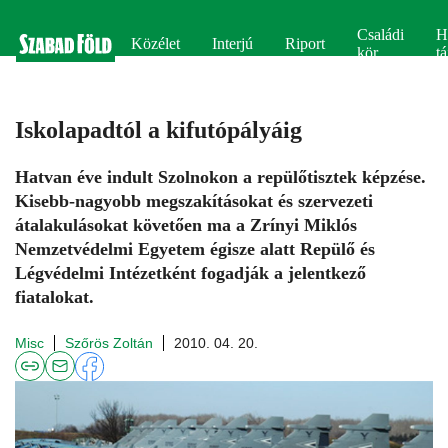
Családi
H
Közélet
Interjú
Riport
kör
tá
Iskolapadtól a kifutópályáig
Hatvan éve indult Szolnokon a repülőtisztek képzése.
Kisebb-nagyobb megszakításokat és szervezeti
átalakulásokat követően ma a Zrínyi Miklós
Nemzetvédelmi Egyetem égisze alatt Repülő és
Légvédelmi Intézetként fogadják a jelentkező
fiatalokat.
Misc
Szőrös Zoltán
2010. 04. 20.