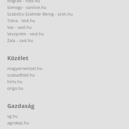
Nógrád - nool.hu
Somogy - sonline.hu
Szabolcs-Szatmár-Bereg - szon.hu
Tolna - teol.hu
Vas - vaol.hu
Veszprém - veol.hu
Zala - zaol.hu
Közélet
magyarnemzet.hu
szabadfold.hu
hirtv.hu
origo.hu
Gazdaság
vg.hu
agrokep.hu