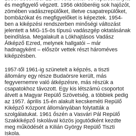
és megfigyelő végzett. 1956 októberéig sok hajózót,
zömében vadászrepülőket, illetve csapatrepülőket,
bombázókat és megfigyelőket is képeztek. 1954-
ben a kiképzési rendszerben minőségi változást
jelentett a MiG-15-ös típusú vadászgép oktatásának
beindítása. Megalakult a Lökhajtásos Vadász
Átképző Ezred, melynek hallgatói – már
hadnagyként – először vettek részt hároméves
kiképzésben.
1957-től 1961-ig szünetelt a képzés, a tiszti
állomány egy része Budaörsre került, más
fegyvernemre való átképzésre, más részük a
csapatokhoz távozott. Egy kis létszámú csoportot
átvett a Magyar Repülő Szövetség, a többiek pedig
az 1957. április 15-én alakult kecskeméti Repülő
Kiképző Központ állományában folytatták a
szolgálatukat. 1961 őszén a Vasvári Pál Repülő
Szakkiképző Iskolával közös jogutódként kezdte
meg működését a Kilián György Repülő Tiszti
Iskola.