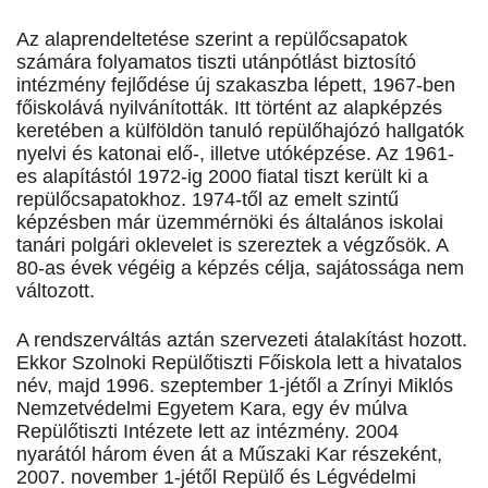
Az alaprendeltetése szerint a repülőcsapatok
számára folyamatos tiszti utánpótlást biztosító
intézmény fejlődése új szakaszba lépett, 1967-ben
főiskolává nyilvánították. Itt történt az alapképzés
keretében a külföldön tanuló repülőhajózó hallgatók
nyelvi és katonai elő-, illetve utóképzése. Az 1961-
es alapítástól 1972-ig 2000 fiatal tiszt került ki a
repülőcsapatokhoz. 1974-től az emelt szintű
képzésben már üzemmérnöki és általános iskolai
tanári polgári oklevelet is szereztek a végzősök. A
80-as évek végéig a képzés célja, sajátossága nem
változott.
A rendszerváltás aztán szervezeti átalakítást hozott.
Ekkor Szolnoki Repülőtiszti Főiskola lett a hivatalos
név, majd 1996. szeptember 1-jétől a Zrínyi Miklós
Nemzetvédelmi Egyetem Kara, egy év múlva
Repülőtiszti Intézete lett az intézmény. 2004
nyarától három éven át a Műszaki Kar részeként,
2007. november 1-jétől Repülő és Légvédelmi