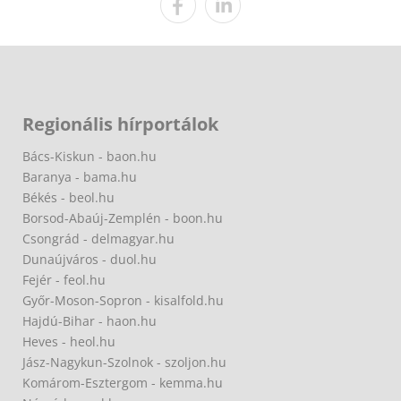
Regionális hírportálok
Bács-Kiskun - baon.hu
Baranya - bama.hu
Békés - beol.hu
Borsod-Abaúj-Zemplén - boon.hu
Csongrád - delmagyar.hu
Dunaújváros - duol.hu
Fejér - feol.hu
Győr-Moson-Sopron - kisalfold.hu
Hajdú-Bihar - haon.hu
Heves - heol.hu
Jász-Nagykun-Szolnok - szoljon.hu
Komárom-Esztergom - kemma.hu